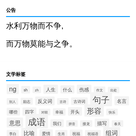
公告
水利万物而不争,
而万物莫能与之争。
文学标签
ng
人生
伤感
什么
sh
zh
作文
出处
句子
名言
反义词
古诗词
励志
别人
古诗
形容
开头
四字
哪些
幸福
对联
快乐
成语
意思
描写
我们
拼音
接龙
春天
组词
比喻
爱情
祝福
李白
生肖
祝福语