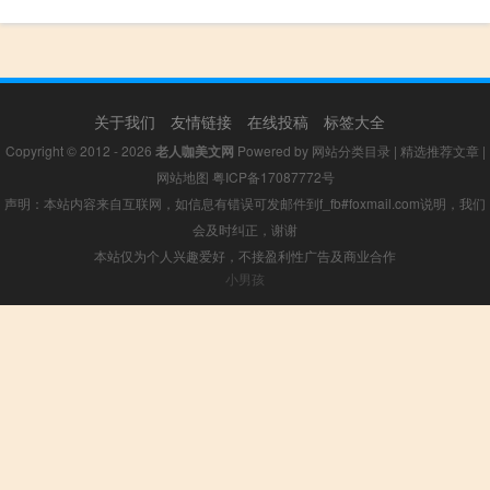
关于我们
友情链接
在线投稿
标签大全
Copyright © 2012 - 2026
老人咖美文网
Powered by
网站分类目录
|
精选推荐文章
|
网站地图
粤ICP备17087772号
声明：本站内容来自互联网，如信息有错误可发邮件到f_fb#foxmail.com说明，我们
会及时纠正，谢谢
本站仅为个人兴趣爱好，不接盈利性广告及商业合作
小男孩