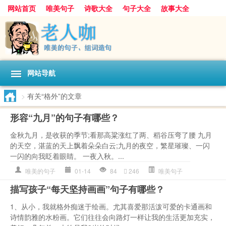
网站首页
唯美句子
诗歌大全
句子大全
故事大全
人生感悟
其他美文
美文欣赏
伤感文字
散文随笔
感人故事
句子分类
网站导航
>
有关“格外”的文章
形容“九月”的句子有哪些？
金秋九月，是收获的季节;看那高粱涨红了两、稻谷压弯了腰 九月
的天空，湛蓝的天上飘着朵朵白云;九月的夜空，繁星璀璨、一闪
一闪的向我眨着眼睛。 一夜入秋。...
唯美的句子
01-14
84
246
唯美句子
描写孩子“每天坚持画画”句子有哪些？
1、从小，我就格外痴迷于绘画。尤其喜爱那活泼可爱的卡通画和
诗情韵雅的水粉画。它们往往会向路灯一样让我的生活更加充实，