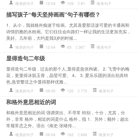
唯美的句子
12-04
109
81
唯美句子
描写孩子“每天坚持画画”句子有哪些？
1、从小，我就格外痴迷于绘画。尤其喜爱那活泼可爱的卡通画和
诗情韵雅的水粉画。它们往往会向路灯一样让我的生活更加充实，
美好。几年前，大约是我3岁的时候...
唯美的句子
12-04
93
367
唯美句子
显得造句二年级
显得造句二年级 . 过去的那个人,显得是急张拘诸。 2. 飞雪中的梅
花，更显得冰肌玉骨，晶莹可爱。 4。 3. 爱乐乐团的演出别具特
色,急管繁弦之中显得那样优雅...
唯美的句子
09-05
120
775
唯美句子
和格外意思相近的词
和格外意思相近的词 强调突出、不寻常 特别，十分，尤其，分
外，非常 格外，相近的词是什么 格外，指 1、另外；额外；超出
常规常态之外。语出《南史·张绪传...
唯美的句子
09-04
162
846
唯美句子