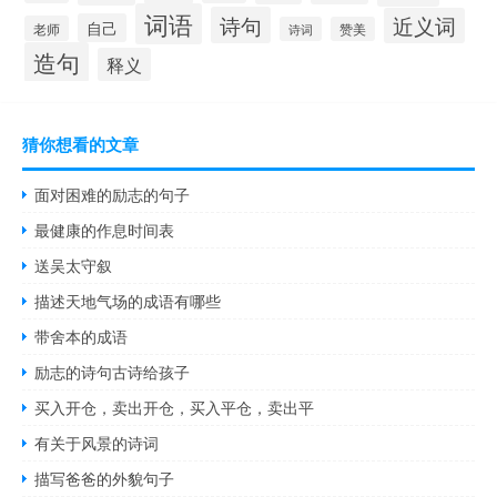
词语
诗句
近义词
自己
老师
诗词
赞美
造句
释义
猜你想看的文章
面对困难的励志的句子
最健康的作息时间表
送吴太守叙
描述天地气场的成语有哪些
带舍本的成语
励志的诗句古诗给孩子
买入开仓，卖出开仓，买入平仓，卖出平
有关于风景的诗词
描写爸爸的外貌句子