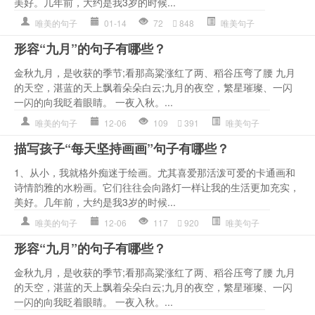
美好。几年前，大约是我3岁的时候...
唯美的句子
01-14
72
848
唯美句子
形容“九月”的句子有哪些？
金秋九月，是收获的季节;看那高粱涨红了两、稻谷压弯了腰 九月
的天空，湛蓝的天上飘着朵朵白云;九月的夜空，繁星璀璨、一闪
一闪的向我眨着眼睛。 一夜入秋。...
唯美的句子
12-06
109
391
唯美句子
描写孩子“每天坚持画画”句子有哪些？
1、从小，我就格外痴迷于绘画。尤其喜爱那活泼可爱的卡通画和
诗情韵雅的水粉画。它们往往会向路灯一样让我的生活更加充实，
美好。几年前，大约是我3岁的时候...
唯美的句子
12-06
117
920
唯美句子
形容“九月”的句子有哪些？
金秋九月，是收获的季节;看那高粱涨红了两、稻谷压弯了腰 九月
的天空，湛蓝的天上飘着朵朵白云;九月的夜空，繁星璀璨、一闪
一闪的向我眨着眼睛。 一夜入秋。...