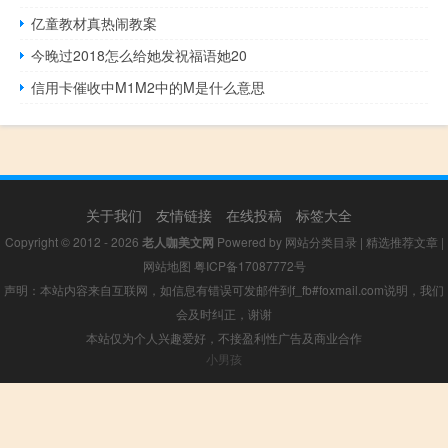
亿童教材真热闹教案
今晚过2018怎么给她发祝福语她20
信用卡催收中M1M2中的M是什么意思
关于我们
友情链接
在线投稿
标签大全
Copyright © 2012 - 2026
老人咖美文网
Powered by
网站分类目录
|
精选推荐文章
|
网站地图
粤ICP备17087772号
声明：本站内容来自互联网，如信息有错误可发邮件到f_fb#foxmail.com说明，我们
会及时纠正，谢谢
本站仅为个人兴趣爱好，不接盈利性广告及商业合作
小男孩