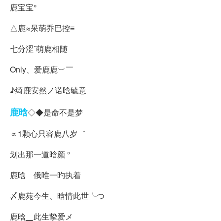
鹿宝宝°
△鹿≈呆萌乔巴控≡
七分涩ˇ萌鹿相随
Only、爱鹿鹿︶￣
♪绮鹿安然ノ诺晗毓意
鹿晗
◇◆是命不是梦
∝1颗心只容鹿八岁゛
划出那一道晗颜 °
鹿晗ゞ俄唯一旳执着
〆鹿苑今生、晗情此世╰つ
鹿晗▁此生挚爱メ