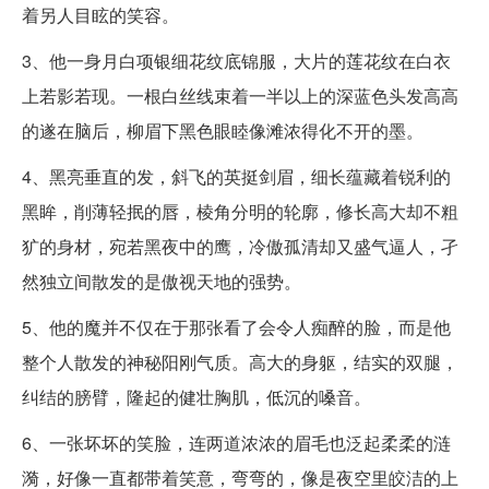
着另人目眩的笑容。
3、他一身月白项银细花纹底锦服，大片的莲花纹在白衣
上若影若现。一根白丝线束着一半以上的深蓝色头发高高
的遂在脑后，柳眉下黑色眼睦像滩浓得化不开的墨。
4、黑亮垂直的发，斜飞的英挺剑眉，细长蕴藏着锐利的
黑眸，削薄轻抿的唇，棱角分明的轮廓，修长高大却不粗
犷的身材，宛若黑夜中的鹰，冷傲孤清却又盛气逼人，孑
然独立间散发的是傲视天地的强势。
5、他的魔并不仅在于那张看了会令人痴醉的脸，而是他
整个人散发的神秘阳刚气质。高大的身躯，结实的双腿，
纠结的膀臂，隆起的健壮胸肌，低沉的嗓音。
6、一张坏坏的笑脸，连两道浓浓的眉毛也泛起柔柔的涟
漪，好像一直都带着笑意，弯弯的，像是夜空里皎洁的上