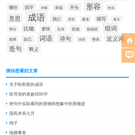
形容
开头
四字
哪些
幸福
对联
快乐
成语
意思
描写
我们
拼音
接龙
春天
组词
比喻
爱情
祝福
李白
生肖
祝福语
词语
诗句
近义词
自己
老师
诗词
赞美
造句
释义
猜你想看的文章
关于蛇和星的成语
给导游的表扬信50字
绝句中实际看到的景物和想象中的景物是
国风本风七月
鸽子
电梯事务