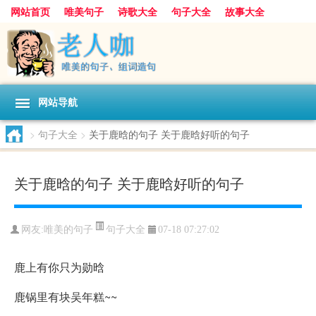
网站首页
唯美句子
诗歌大全
句子大全
故事大全
人生感悟
其他美文
美文欣赏
伤感文字
散文随笔
感人故事
句子分类
网站导航
>
句子大全
>
关于鹿晗的句子 关于鹿晗好听的句子
关于鹿晗的句子 关于鹿晗好听的句子
句子大全
网友:
唯美的句子
07-18 07:27:02
鹿上有你只为勋晗
鹿锅里有块吴年糕~~