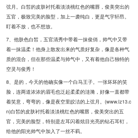
弦月。白皙的皮肤衬托着淡淡桃红色的嘴唇，俊美突出的
五官，极致完美的脸型，加上一袭纯白，更是气宇轩昂。
盯着不放，也不想放。
7、他肤色白皙，五官清秀中带着一抹俊俏，帅气中又带
着一抹温柔！他身上散发出来的气质好复杂，像是各种气
质的混合，但在那些温柔与帅气中，又有着他自己独特的
空灵与俊秀！
8、是的，今天的他确实像一个白马王子。一张坏坏的笑
脸，连两道浓浓的眉毛也泛起柔柔的涟漪，好像一直都带
着笑意，弯弯的，像是夜空里皎洁的上弦月。(www.lz13.c
n)白皙的皮肤衬托着淡淡桃红色的嘴唇，俊美突出的五
官，完美的脸型，特别是左耳闪着炫目光亮的钻石耳钉，
给他的阳光帅气中加入了一丝不羁。