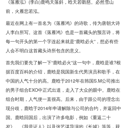
《落雁泓》(李白)鹿鸣天落斜，晗天若呖慈。必然雪山
前，火雁悲若泓。
最近在网上有一首名为《落雁鸿》的诗歌，传为唐朝大诗
人李白所写。这首《落雁鸿》也是一首藏头的预言诗，将
每一句开头的第一个字连起来就是“鹿晗必火”，想必有些
人会不明白这首藏头诗所包含的意义。
首先我们要先了解一下“鹿晗必火”这一句中，鹿晗是谁?根
据百度百科的介绍，鹿晗是我国新生代男演员和歌手，在
中国的人气十分的高。鹿晗于2012年在韩国S.M公司推出
的男子组合EXO中正式出道，走入了大众的眼中。鹿晗在
组合时期，人气便一直很高。后来，由于跟公司的理念出
现分歧，鹿晗于2014年申请解除与公司的合约，并返回中
国。鹿晗回国后，出演了许多电影，例如《重返二十
岁》、《我是证人》以及张艺谋导演的《长城》等等，获