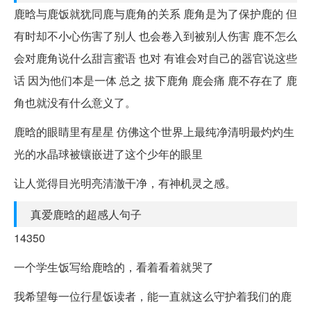
鹿晗与鹿饭就犹同鹿与鹿角的关系 鹿角是为了保护鹿的 但
有时却不小心伤害了别人 也会卷入到被别人伤害 鹿不怎么
会对鹿角说什么甜言蜜语 也对 有谁会对自己的器官说这些
话 因为他们本是一体 总之 拔下鹿角 鹿会痛 鹿不存在了 鹿
角也就没有什么意义了。
鹿晗的眼睛里有星星 仿佛这个世界上最纯净清明最灼灼生
光的水晶球被镶嵌进了这个少年的眼里
让人觉得目光明亮清澈干净，有神机灵之感。
真爱鹿晗的超感人句子
14350
一个学生饭写给鹿晗的，看着看着就哭了
我希望每一位行星饭读者，能一直就这么守护着我们的鹿