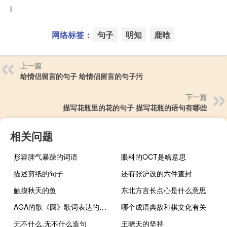
l
网络标签：
句子
明知
鹿晗
上一篇
给情侣留言的句子 给情侣留言的句子污
下一篇
描写花瓶里的花的句子 描写花瓶的语句有哪些
相关问题
形容脾气暴躁的词语
眼科的OCT是啥意思
描述剪纸的句子
还有张沪设的六件查封
触摸秋天的鱼
东北方言长点心是什么意思
AGA的歌《圆》歌词表达的是什么感情
哪个成语典故和棋文化有关
无不什么,无不什么造句
王晓天的坚持