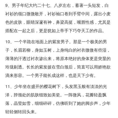
9、男子年纪大约二十七、八岁左右，蓄著一头短发，白
衬衫的领口微微敞开，衬衫袖口卷到手臂中间，露出小麦
色的皮肤，眼睛深邃有神，鼻梁高挺，嘴唇性感，尤其是
搭配在一起之后，更是犹如上帝手下巧夺天工的作品。
10、一个半跪在地面上的紫发男子。那是一个极美的男
子，长眉若柳，身如玉树，上身纯白的衬衣微微有些湿，
薄薄的汗透过衬衣渗出来，将原本绝好的身体更是突显的
玲珑剔透。长长的紫发披在雪白颈后，简直可以用娇艳欲
滴来形容。一个男子能长成这样，也是天下少有。
11、少年坐在盛开的樱花树下，头发黑玉般有淡淡的光
泽，脖颈处的肌肤细致如美瓷。一阵微风，花瓣轻盈飘
落，晶莹如雪，细细碎碎，仿佛听到了她的脚步声，少年
轻轻侧转回头来。