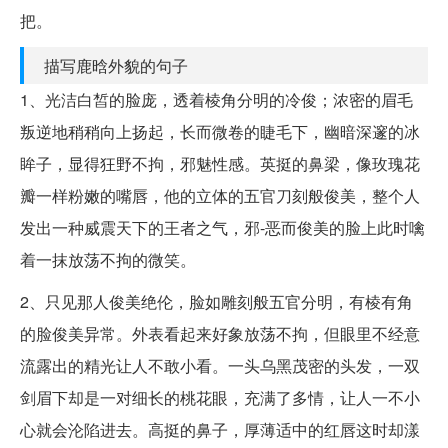
把。
描写鹿晗外貌的句子
1、光洁白皙的脸庞，透着棱角分明的冷俊；浓密的眉毛
叛逆地稍稍向上扬起，长而微卷的睫毛下，幽暗深邃的冰
眸子，显得狂野不拘，邪魅性感。英挺的鼻梁，像玫瑰花
瓣一样粉嫩的嘴唇，他的立体的五官刀刻般俊美，整个人
发出一种威震天下的王者之气，邪-恶而俊美的脸上此时噙
着一抹放荡不拘的微笑。
2、只见那人俊美绝伦，脸如雕刻般五官分明，有棱有角
的脸俊美异常。外表看起来好象放荡不拘，但眼里不经意
流露出的精光让人不敢小看。一头乌黑茂密的头发，一双
剑眉下却是一对细长的桃花眼，充满了多情，让人一不小
心就会沦陷进去。高挺的鼻子，厚薄适中的红唇这时却漾