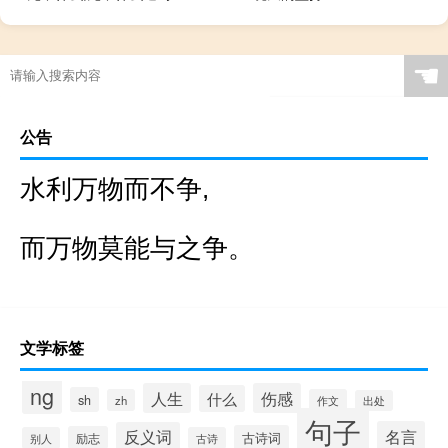
☚
公告
水利万物而不争,
而万物莫能与之争。
文学标签
ng
人生
伤感
什么
sh
zh
作文
出处
句子
名言
反义词
古诗词
励志
别人
古诗