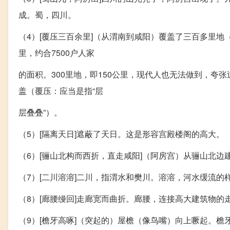
成。蜀，四川。
（4）[覆压三百余里]（从渭南到咸阳）覆盖了三百多里
里，约合7500户人家
的面积。300里地，即150公里，现代人也无法做到，
盖（覆压：应当是指“层
层叠叠”）。
（5）[隔离天日]遮蔽了天日。这是形容宫殿楼阁的高大。
（6）[骊山北构而西折，直走咸阳]（阿房宫）从骊山北
（7）[二川溶溶]二川，指渭水和樊川。溶溶，河水缓流的
（8）[廊腰缦回]走廊宽而曲折。廊腰，连接高大建筑物
（9）[檐牙高啄]（突起的）屋檐（像鸟嘴）向上噘起。檐