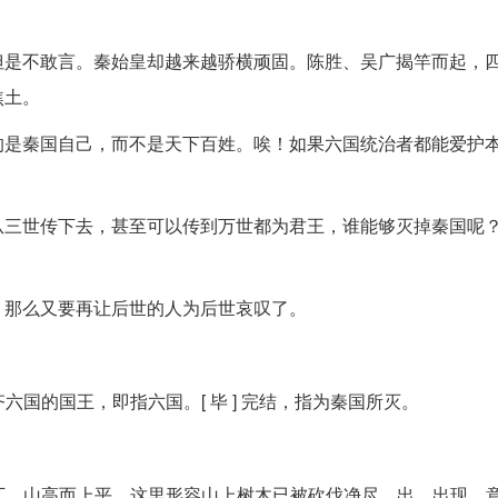
但是不敢言。秦始皇却越来越骄横顽固。陈胜、吴广揭竿而起，
焦土。
的是秦国自己，而不是天下百姓。唉！如果六国统治者都能爱护
从三世传下去，甚至可以传到万世都为君王，谁能够灭掉秦国呢
，那么又要再让后世的人为后世哀叹了。
六国的国王，即指六国。[ 毕 ] 完结，指为秦国所灭。
。兀，山高而上平。这里形容山上树木已被砍伐净尽。出，出现，