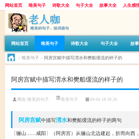
网站首页
唯美句子
诗歌大全
句子大全
故事大全
人生感
网站首页
唯美句子
诗歌大全
句子大全
故事
>
唯美句子
>
阿房宫赋中描写渭水和樊船缓流的样子的
阿房宫赋中描写渭水和樊船缓流的样子的
唯美句子
网友:
唯美的句子
09-04 18:39:20
阿房宫赋
渭水
中描写
和樊船缓流的样子的两句
〔骊山……咸阳〕（阿房宫）从骊山北边建起，折而向西