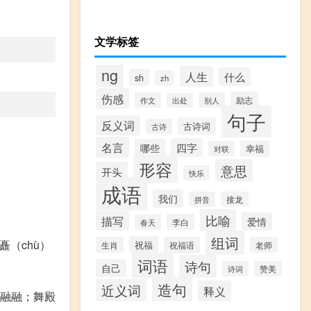
文学标签
ng
人生
什么
sh
zh
伤感
励志
作文
别人
出处
句子
反义词
古诗词
古诗
名言
四字
哪些
幸福
对联
形容
意思
开头
快乐
成语
我们
拼音
接龙
比喻
描写
爱情
李白
春天
组词
（chù）
祝福
生肖
祝福语
老师
词语
诗句
自己
诗词
赞美
造句
近义词
释义
光融融；舞殿