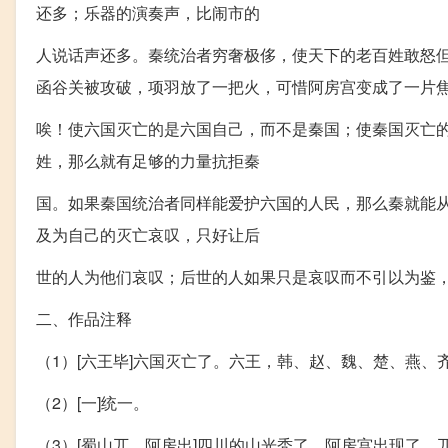
还多；乐器的演奏声，比闹市的
人说话声还多。秦统治者穷奢极侈，使天下的老百姓敢怒
函谷关被攻破，项羽放了一把火，可惜阿房宫变成了一片
唉！使六国灭亡的是六国自己，而不是秦国；使秦国灭亡
姓，那么就有足够的力量抗拒秦
国。如果秦国统治者同样能爱护六国的人民，那么秦就能
及为自己的灭亡哀叹，只好让后
世的人为他们哀叹；后世的人如果只是哀叹而不引以为鉴
二、作品注释
（1）[六王毕]六国灭亡了。六王，韩、赵、魏、楚、燕、齐
（2）[一]统一。
（3）[蜀山兀，阿房出]四川的山光秃了，阿房宫出现了