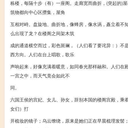
栋楼，每隔十步（有）一座阁。走廊宽而曲折，(突起的)
筑物都向中心区攒集，屋角
互相对峙。盘旋地、曲折地，像蜂房，像水涡，矗立着不
么出现了龙？在楼阁之间架木筑
成的通道横空而过，彩色斑斓，（人们看了要诧异：）不
西方向。人们在台上唱歌，歌乐
声响起来，好像充满着暖意，如同春光那样融和。人们在
一宫之中，而天气竟会如此不
同。
六国王侯的宫妃、女儿、孙女，辞别本国的楼阁宫殿，乘着
女们）打
开梳妆的镜子；乌云缭绕，原来是她们正在早晨梳理发髻