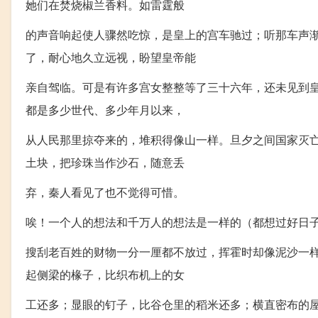
她们在焚烧椒兰香料。如雷霆般
的声音响起使人骤然吃惊，是皇上的宫车驰过；听那车声
了，耐心地久立远视，盼望皇帝能
亲自驾临。可是有许多宫女整整等了三十六年，还未见到
都是多少世代、多少年月以来，
从人民那里掠夺来的，堆积得像山一样。旦夕之间国家灭
土块，把珍珠当作沙石，随意丢
弃，秦人看见了也不觉得可惜。
唉！一个人的想法和千万人的想法是一样的（都想过好日
搜刮老百姓的财物一分一厘都不放过，挥霍时却像泥沙一
起侧梁的椽子，比织布机上的女
工还多；显眼的钉子，比谷仓里的稻米还多；横直密布的