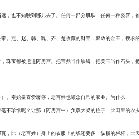
渐远，也不知驶到哪儿去了。任何一部分肌肤，任何一种姿容，
皇帝。燕、赵、韩、魏、齐、楚收藏的财宝，聚敛的金玉，搜求
亡，珠宝都被运进阿房宫。把宝鼎当作铁锅，把美玉当作石头，
子）。秦始皇喜爱奢侈，老百姓也顾念自己的家业。为什么
样毫不珍惜呢？让那（阿房宫中）负载大梁的柱子，比田里的农
屋瓦，比（老百姓）身上的衣服上的线还要多；纵横的栏杆，比