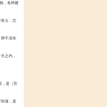
抱，各种建
没有云，怎
，辨不清东
一天之内，
亮，是（宫
雾弥漫，是