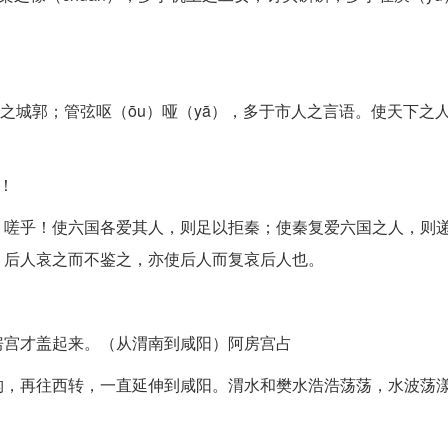
土之城郭；管弦呕（ōu）哑（yā），多于市人之言语。使天下之
！
。嗟乎！使六国各爱其人，则足以拒秦；使秦复爱六国之人，则
；后人哀之而不鉴之，亦使后人而复哀后人也。
房宫才盖起来。（从渭南到咸阳）阿房宫占
构，再往西转，一直延伸到咸阳。渭水和樊水浩浩荡荡，水波荡