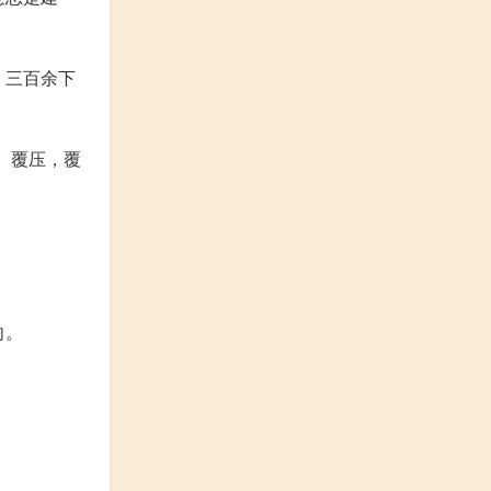
。三百余下
。覆压，覆
向。