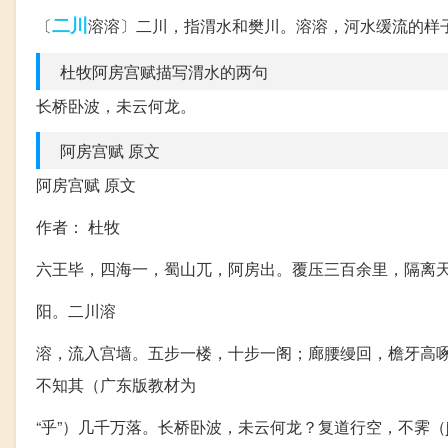
二川
〔
溶溶〕二川，指渭水和樊川。溶溶，河水缓流的样
杜牧阿房宫赋描写渭水的两句
长桥卧波，未云何龙。
阿房宫赋 原文
阿房宫赋 原文
作者： 杜牧
六王毕，四海一，蜀山兀，阿房出。覆压三百余里，隔离天
阳。二川溶
溶，流入宫墙。五步一楼，十步一阁；廊腰缦回，檐牙高啄
不知其（广东版教材为
“乎”）几千万落。长桥卧波，未云何龙？复道行空，不霁（