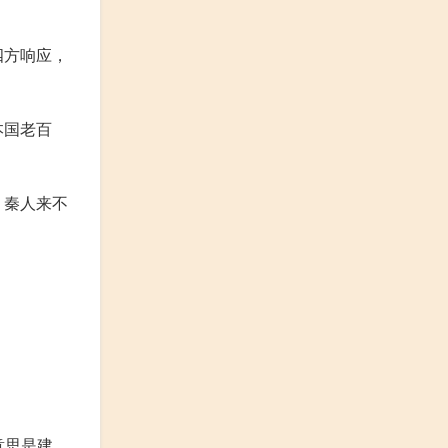
四方响应，
本国老百
？秦人来不
意思是建