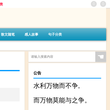
类
散文随笔
感人故事
句子分类
☚
公告
水利万物而不争,
而万物莫能与之争。