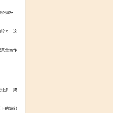
都娇媚极
的珍奇，这
把黄金当作
夫还多；架
天下的城郭