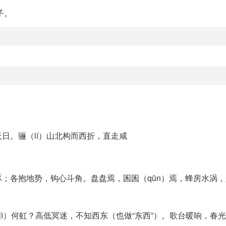
子。
日。骊（lí）山北构而西折，直走咸
；各抱地势，钩心斗角。盘盘焉，囷囷（qūn）焉，蜂房水涡，矗
jì）何虹？高低冥迷，不知西东（也做“东西”）。歌台暖响，春