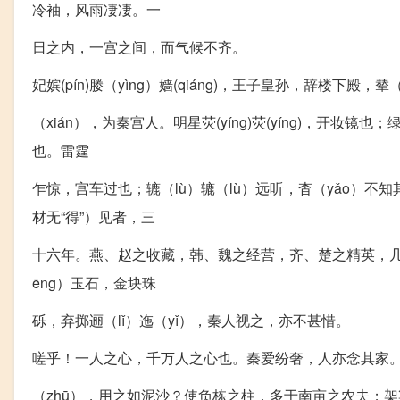
冷袖，风雨凄凄。一
日之内，一宫之间，而气候不齐。
妃嫔(pín)媵（yìng）嫱(qiáng)，王子皇孙，辞楼下殿，
（xián），为秦宫人。明星荧(yíng)荧(yíng)，开
也。雷霆
乍惊，宫车过也；辘（lù）辘（lù）远听，杳（yǎo）
材无“得”）见者，三
十六年。燕、赵之收藏，韩、魏之经营，齐、楚之精英，几世
ēng）玉石，金块珠
砾，弃掷逦（lǐ）迤（yǐ），秦人视之，亦不甚惜。
嗟乎！一人之心，千万人之心也。秦爱纷奢，人亦念其家。
（zhū），用之如泥沙？使负栋之柱，多于南亩之农夫；架梁