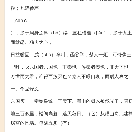
粒；瓦缝参差
（cēn cī
），多于周身之帛（bó）缕；直栏横槛（jiàn），多于九
而敢怒。独夫之心，
日益骄固。戍（shù）卒叫，函谷举，楚人一炬，可怜焦土
呜呼，灭六国者六国也，非秦也。族秦者秦也，非天下也
万世而为君，谁得而族灭也？秦人不暇自哀，而后人哀之
一、作品译文
六国灭亡，秦始皇统一了天下。蜀山的树木被伐光了，阿
地三百多里，楼阁高耸，遮天蔽日。（它）从骊山向北建
房宫的围墙。每隔五步（有）一