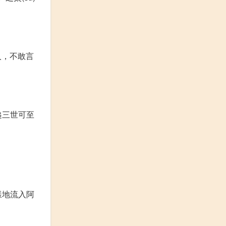
人，不敢言
递三世可至
漾地流入阿