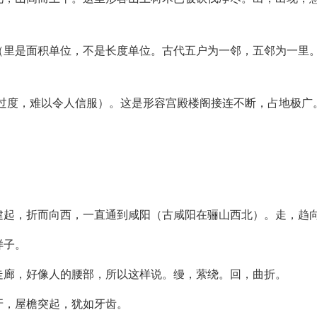
地（里是面积单位，不是长度单位。古代五户为一邻，五邻为一里
夸张过度，难以令人信服）。这是形容宫殿楼阁接连不断，占地极广
边建起，折而向西，一直通到咸阳（古咸阳在骊山西北）。走，趋
样子。
的走廊，好像人的腰部，所以这样说。缦，萦绕。回，曲折。
牙，屋檐突起，犹如牙齿。