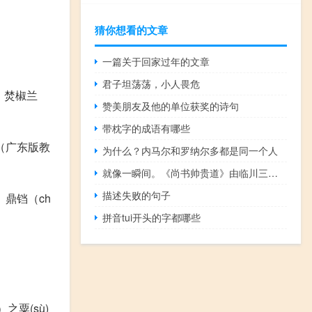
猜你想看的文章
一篇关于回家过年的文章
君子坦荡荡，小人畏危
横，焚椒兰
赞美朋友及他的单位获奖的诗句
带枕字的成语有哪些
（广东版教
为什么？内马尔和罗纳尔多都是同一个人
就像一瞬间。《尚书帅贵道》由临川三首诗组成。内汉真心送别三韵
描述失败的句子
鼎铛（ch
拼音tui开头的字都哪些
粟(sù)