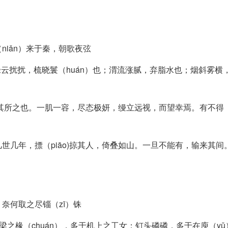
辇（niǎn）来于秦，朝歌夜弦
妆镜也；绿云扰扰，梳晓鬟（huán）也；渭流涨腻，弃脂水也；烟斜雾
不知其所之也。一肌一容，尽态极妍，缦立远视，而望幸焉。有不得
几年，摽（piāo)掠其人，倚叠如山。一旦不能有，输来其间。
奈何取之尽锱（zī）铢
之椽（chuán），多于机上之工女；钉头磷磷，多于在庾（yǔ）之