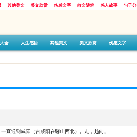
悟
其他美文
美文欣赏
伤感文字
散文随笔
感人故事
句子分
大全
人生感悟
其他美文
美文欣赏
伤感文字
，一直通到咸阳（古咸阳在骊山西北）。走，趋向。