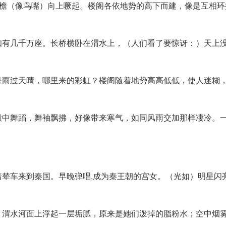
屋檐（像鸟嘴）向上噘起。楼阁各依地势的高下而建，像是互相环
知有几千万座。长桥横卧在渭水上，（人们看了要惊讶：）天上
是雨过天晴，哪里来的彩虹？楼阁随着地势高高低低，使人迷糊
殿中舞蹈，舞袖飘拂，好像带来寒气，如同风雨交加那样凄冷。
辇车来到秦国。早晚弹唱,成为秦王朝的宫女。（光如）明星闪
；渭水河面上浮起一层垢腻，原来是她们泼掉的脂粉水；空中烟