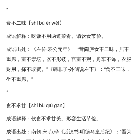
*
食不二味【shí bù èr wèi】
成语解释：吃饭不用两道菜肴。谓饮食节俭。
成语出处：《左传·哀公元年》：“昔阖庐食不二味，居不
重席，室不崇坛，器不彤镂，宫室不观，舟车不饰，衣服
财用，择不取费。”《韩非子·外储说左下》：“食不二味，
坐不重席。”
*
食不求甘【shí bù qiú gān】
成语解释：饮食不求甘美。形容生活节俭。
成语出处：南朝·宋·范晔《后汉书·明德马皇后纪》：“吾为