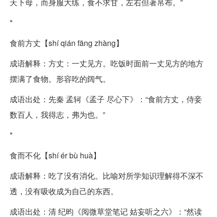
天下母，而身服大练，食不求甘，左右但著帛布。”
*
食前方丈【shí qián fāng zhàng】
成语解释：方丈：一丈见方。吃饭时面前一丈见方的地方
摆满了食物。形容吃的阔气。
成语出处：先秦 孟轲《孟子 尽心下》：“食前方丈，侍妾
数百人，我得志，弗为也。”
*
食而不化【shí ér bù huà】
成语解释：吃了没有消化。比喻对所学知识理解得不深不
透，没有吸收成为自己的东西。
成语出处：清 纪昀《阅微草堂笔记 姑妄听之六》：“然读