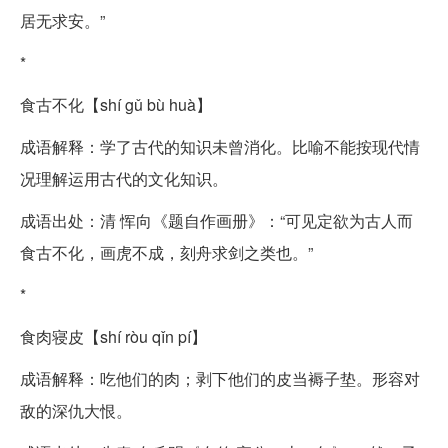
居无求安。”
*
食古不化【shí gǔ bù huà】
成语解释：学了古代的知识未曾消化。比喻不能按现代情
况理解运用古代的文化知识。
成语出处：清 恽向《题自作画册》：“可见定欲为古人而
食古不化，画虎不成，刻舟求剑之类也。”
*
食肉寝皮【shí ròu qǐn pí】
成语解释：吃他们的肉；剥下他们的皮当褥子垫。形容对
敌的深仇大恨。