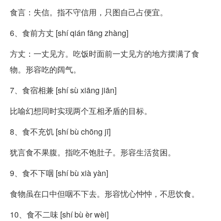
食言：失信。指不守信用，只图自己占便宜。
6、食前方丈 [shí qián fāng zhàng]
方丈：一丈见方。吃饭时面前一丈见方的地方摆满了食
物。形容吃的阔气。
7、食宿相兼 [shí sù xiāng jiān]
比喻幻想同时实现两个互相矛盾的目标。
8、食不充饥 [shí bù chōng jī]
犹言食不果腹。指吃不饱肚子。形容生活贫困。
9、食不下咽 [shí bù xià yàn]
食物虽在口中但咽不下去。形容忧心忡忡，不思饮食。
10、食不二味 [shí bù èr wèi]