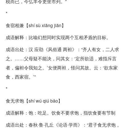
税而已，今弘羊令吏坐市列。”
*
食宿相兼【shí sù xiāng jiān】
成语解释：比喻幻想同时实现两个互相矛盾的目标。
成语出处：汉 应劭《风俗通 两袒》：“齐人有女，二人求
之。……父母疑不能决，问其女：‘定所欲适，难指斥言
者，偏袒令我知之。’女便两袒，怪问其故。云：‘欲东家
食，西家宿。’”
*
食无求饱【shí wú qiú bǎo】
成语解释：饱：吃足。饮食不要求饱，指饮食要有节制
成语出处：春秋·鲁·孔丘《论语·学而》：“君子食无求饱，