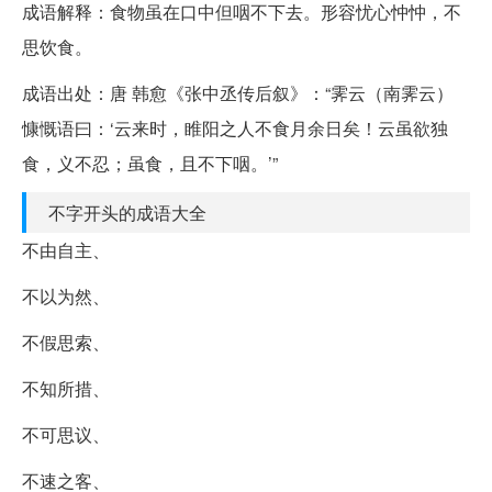
成语解释：食物虽在口中但咽不下去。形容忧心忡忡，不
思饮食。
成语出处：唐 韩愈《张中丞传后叙》：“霁云（南霁云）
慷慨语曰：‘云来时，睢阳之人不食月余日矣！云虽欲独
食，义不忍；虽食，且不下咽。’”
不字开头的成语大全
不由自主、
不以为然、
不假思索、
不知所措、
不可思议、
不速之客、