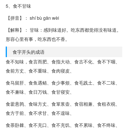
5、食不甘味
【拼音】： shí bù gān wèi
【解释】： 甘味：感到味道好。吃东西都觉得没有味道。
形容心里有事，吃东西也不香。
食字开头的成语
食不知味，食言而肥、食指大动、食古不化、食不下咽、
食前方丈、食不重味、食肉寝皮、
食马留肝、食鱼遇鲭、食少事烦、食毛践土、食不二味、
食不兼味、食日万钱、食甘寝安、
食藿悬鹑、食味方丈、食箪浆壶、食宿相兼、食租衣税、
食方于前、食不求甘、食不遑味、
食荼卧棘、食不充口、食不充饥、食不累味、食不终味、