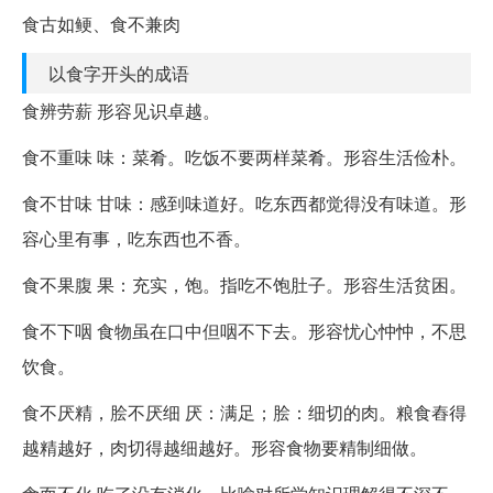
食古如鲠、食不兼肉
以食字开头的成语
食辨劳薪 形容见识卓越。
食不重味 味：菜肴。吃饭不要两样菜肴。形容生活俭朴。
食不甘味 甘味：感到味道好。吃东西都觉得没有味道。形
容心里有事，吃东西也不香。
食不果腹 果：充实，饱。指吃不饱肚子。形容生活贫困。
食不下咽 食物虽在口中但咽不下去。形容忧心忡忡，不思
饮食。
食不厌精，脍不厌细 厌：满足；脍：细切的肉。粮食舂得
越精越好，肉切得越细越好。形容食物要精制细做。