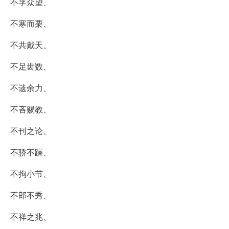
不孚众望、
不寒而栗、
不共戴天、
不足齿数、
不遗余力、
不吝赐教、
不刊之论、
不骄不躁、
不拘小节、
不郎不秀、
不祥之兆、