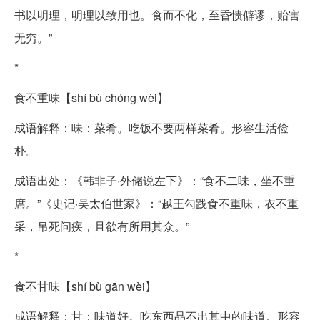
书以明理，明理以致用也。食而不化，至昏愦僻谬，贻害
无穷。”
*
食不重味【shí bù chóng wèi】
成语解释：味：菜肴。吃饭不要两样菜肴。形容生活俭
朴。
成语出处：《韩非子·外储说左下》：“食不二味，坐不重
席。”《史记·吴太伯世家》：“越王勾践食不重味，衣不重
采，吊死问疾，且欲有所用其众。”
*
食不甘味【shí bù gān wèi】
成语解释：甘：味道好。吃东西品不出其中的味道。形容