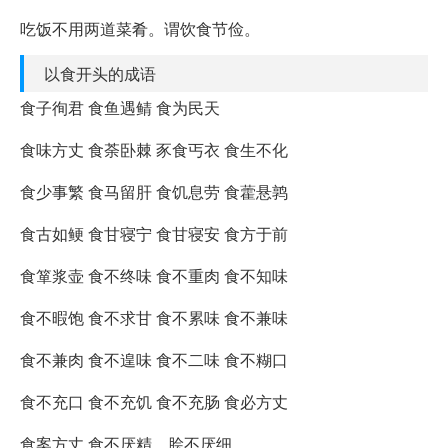
吃饭不用两道菜肴。谓饮食节俭。
以食开头的成语
食子徇君 食鱼遇鲭 食为民天
食味方丈 食荼卧棘 豕食丐衣 食生不化
食少事繁 食马留肝 食饥息劳 食藿悬鹑
食古如鲠 食甘寝宁 食甘寝安 食方于前
食箪浆壶 食不终味 食不重肉 食不知味
食不暇饱 食不求甘 食不累味 食不兼味
食不兼肉 食不遑味 食不二味 食不糊口
食不充口 食不充饥 食不充肠 食必方丈
食案方丈 食不厌精，脍不厌细