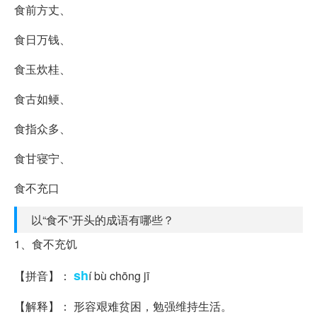
食前方丈、
食日万钱、
食玉炊桂、
食古如鲠、
食指众多、
食甘寝宁、
食不充口
以“食不”开头的成语有哪些？
1、食不充饥
sh
【拼音】：
í bù chōng jī
【解释】： 形容艰难贫困，勉强维持生活。