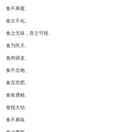
食不果腹、
食古不化、
食之无味，弃之可惜、
食为民天、
食肉寝皮、
食不念饱、
食言而肥、
食鱼遇鲭、
食指大动、
食不累味、
食少事烦、