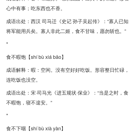
心中有事；吃东西也不香。
成语出处：西汉 司马迁《史记 孙子吴起传》：“寡人已知
将军能用兵矣。寡人非此二姬，食不甘味，愿勿斩也。”
*
食不暇饱【shí bù xiá bǎo】
成语解释：暇：空闲。没有空好好吃饭。形容整日忙碌，
连吃饭也没空。
成语出处：宋·司马光《进五规状·保业》：“当是之时，食
不暇饱，寝不遑安。”
*
食不下咽【shí bù xià yàn】