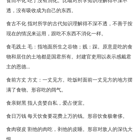
食而不化 吃了没有消化。比喻对所学知识理解得不深不
透，没有吸收成为自己的东西。
食古不化 指对所学的古代知识理解得不深不透，不善于按
现在的情况来运用，跟吃不东西不消化一样。
食毛践土 毛：指地面所生之谷物；贱：踩。原意是吃的食
物和居住的土地都是国君所有。封建官吏用以表示感戴君
主的恩德...
食前方丈 方丈：一丈见方。吃饭时面前一丈见方的地方摆
满了食物。形容吃的阔气。
食亲财黑 指人贪婪自私，爱占便宜。
食日万钱 每天饮食要花费上万的钱。形容饮食极奢侈。
食肉寝皮 割他的肉吃，剥他的皮睡。形容对敌人的深仇大
恨。