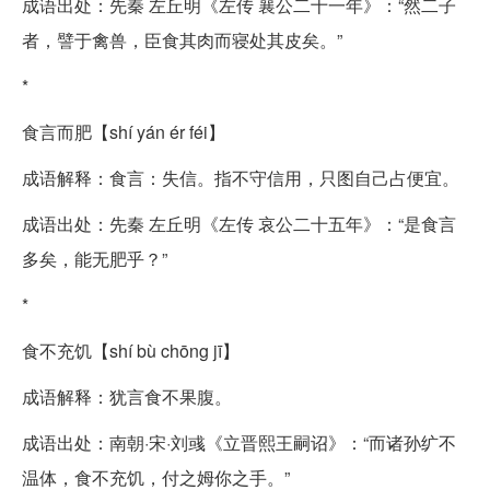
成语出处：先秦 左丘明《左传 襄公二十一年》：“然二子
者，譬于禽兽，臣食其肉而寝处其皮矣。”
*
食言而肥【shí yán ér féi】
成语解释：食言：失信。指不守信用，只图自己占便宜。
成语出处：先秦 左丘明《左传 哀公二十五年》：“是食言
多矣，能无肥乎？”
*
食不充饥【shí bù chōng jī】
成语解释：犹言食不果腹。
成语出处：南朝·宋·刘彧《立晋熙王嗣诏》：“而诸孙纩不
温体，食不充饥，付之姆你之手。”