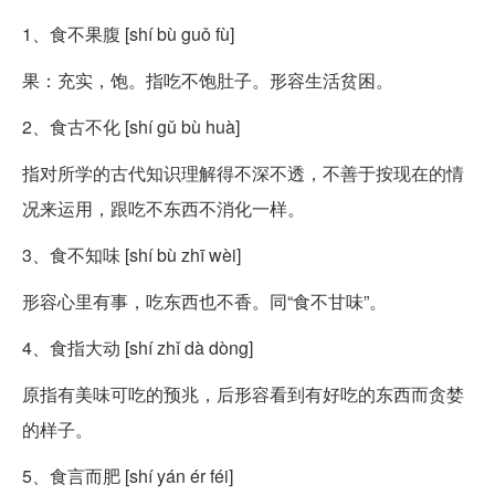
1、食不果腹 [shí bù guǒ fù]
果：充实，饱。指吃不饱肚子。形容生活贫困。
2、食古不化 [shí gǔ bù huà]
指对所学的古代知识理解得不深不透，不善于按现在的情
况来运用，跟吃不东西不消化一样。
3、食不知味 [shí bù zhī wèi]
形容心里有事，吃东西也不香。同“食不甘味”。
4、食指大动 [shí zhǐ dà dòng]
原指有美味可吃的预兆，后形容看到有好吃的东西而贪婪
的样子。
5、食言而肥 [shí yán ér féi]