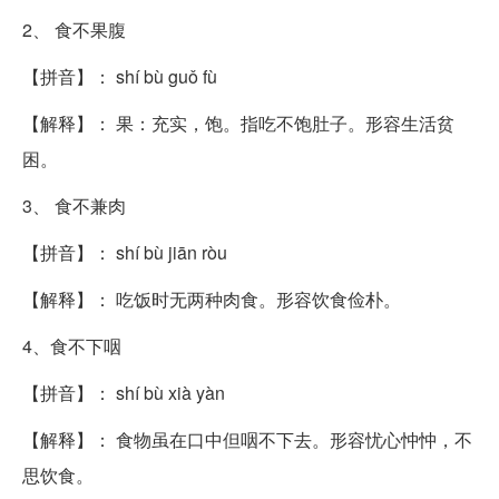
2、 食不果腹
【拼音】： shí bù guǒ fù
【解释】： 果：充实，饱。指吃不饱肚子。形容生活贫
困。
3、 食不兼肉
【拼音】： shí bù jiān ròu
【解释】： 吃饭时无两种肉食。形容饮食俭朴。
4、食不下咽
【拼音】： shí bù xià yàn
【解释】： 食物虽在口中但咽不下去。形容忧心忡忡，不
思饮食。