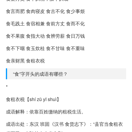
食言而肥 食肉寝皮 食古不化 食少事烦
食毛践土 食宿相兼 食前方丈 食而不化
食不果腹 食指大动 食辨劳薪 食日万钱
食不下咽 食玉炊桂 食不甘味 食不重味
食亲财黑 食租衣税
“食”字开头的成语有哪些？
*
食租衣税【shí zū yī shuì】
成语解释：依靠百姓缴纳的租税生活。
成语出处：东汉 班固《汉书 食货志下》：“县官当食租衣