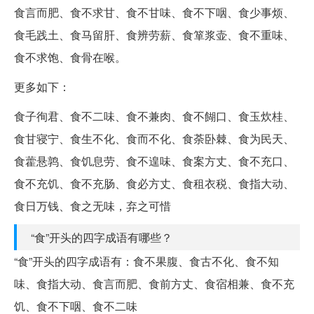
食言而肥、食不求甘、食不甘味、食不下咽、食少事烦、
食毛践土、食马留肝、食辨劳薪、食箪浆壶、食不重味、
食不求饱、食骨在喉。
更多如下：
食子徇君、食不二味、食不兼肉、食不餬口、食玉炊桂、
食甘寝宁、食生不化、食而不化、食荼卧棘、食为民天、
食藿悬鹑、食饥息劳、食不遑味、食案方丈、食不充口、
食不充饥、食不充肠、食必方丈、食租衣税、食指大动、
食日万钱、食之无味，弃之可惜
“食”开头的四字成语有哪些？
“食”开头的四字成语有：食不果腹、食古不化、食不知
味、食指大动、食言而肥、食前方丈、食宿相兼、食不充
饥、食不下咽、食不二味