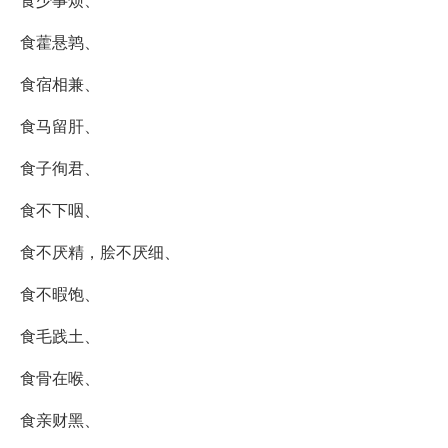
食藿悬鹑、
食宿相兼、
食马留肝、
食子徇君、
食不下咽、
食不厌精，脍不厌细、
食不暇饱、
食毛践土、
食骨在喉、
食亲财黑、