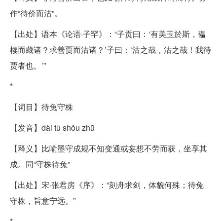
作“待价而沽”。
【出处】语本《论语·子罕》：“子贡曰：‘有美玉於斯，韫
椟而藏诸？求善贾而沽诸？’子曰：‘沽之哉，沽之哉！我待
贾者也。’”
*
【词目】待兔守株
【发音】dài tù shǒu zhū
【释义】比喻墨守成规不知变通或妄想不劳而获，坐享其
成。同“守株待兔”
【出处】宋·张君房《序》：“刻舟求剑，体貌何殊；待兔
守株，旨意宁远。”