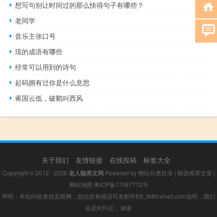
想写句别让时间过的那么快得句子有哪些？
老同学
音乐主张口号
琉的成语有哪些
经常可以用到的诗句
起码拥有过你是什么意思
蒋国云低，破鹅叫西风
关于我们
友情链接
在线投稿
标签大全
Copyright © 2012 - 2026
老人咖美文网
Powered by
网站分类目录
|
精选推荐文章
|
网站地图
粤ICP备17087772号
声明：本站内容来自互联网，如信息有错误可发邮件到f_fb#foxmail.com说明，我们
会及时纠正，谢谢