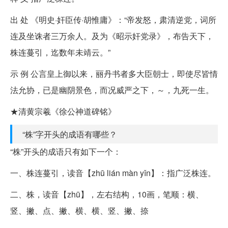
出 处 《明史·奸臣传·胡惟庸》：“帝发怒，肃清逆党，词所
连及坐诛者三万余人。及为《昭示奸党录》，布告天下，
株连蔓引，迄数年未靖云。”
示 例 公言皇上御以来，丽丹书者多大臣朝士，即使尽皆情
法允协，已是幽阴景色，而况威严之下，～，九死一生。
★清黄宗羲《徐公神道碑铭》
“株”字开头的成语有哪些？
“株”开头的成语只有如下一个：
一、株连蔓引，读音【zhū lián màn yǐn】：指广泛株连。
二、株，读音【zhū】，左右结构，10画，笔顺：横、
竖、撇、点、撇、横、横、竖、撇、捺