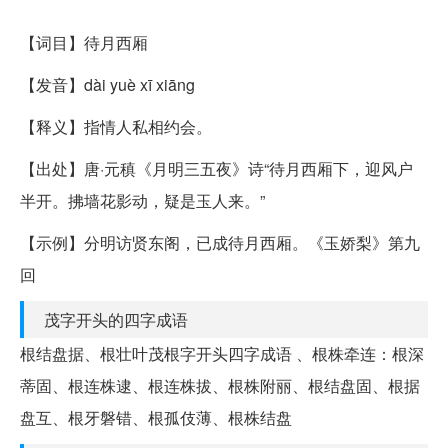
*
【词目】待月西厢
【发音】dài yuè xī xiāng
【释义】指情人私相约会。
【出处】唐·元稹《月明三五夜》诗“待月西厢下，迎风户
半开。拂墙花影动，疑是玉人来。”
【示例】分明访贤东阁，已成待月西厢。《玉娇梨》第九
回
茂字开头的四字成语
根结盘据、根壮叶茂根字开头四字成语 、根株牵连：根深
蒂固、根连株逮、根连株拔、根株附丽、根结盘固、根据
盘互、根牙磐错、根孤伎薄、根株结盘