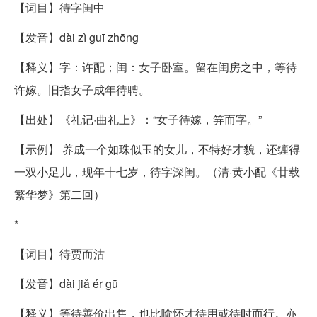
【词目】待字闺中
【发音】dài zì guī zhōng
【释义】字：许配；闺：女子卧室。留在闺房之中，等待
许嫁。旧指女子成年待聘。
【出处】《礼记·曲礼上》：“女子待嫁，笄而字。”
【示例】 养成一个如珠似玉的女儿，不特好才貌，还缠得
一双小足儿，现年十七岁，待字深闺。（清·黄小配《廿载
繁华梦》第二回）
*
【词目】待贾而沽
【发音】dài jiǎ ér gū
【释义】等待善价出售，也比喻怀才待用或待时而行。亦