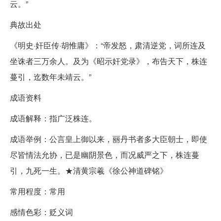
云。”
典故出处
《明史·奸臣传·胡惟庸》：“帝发怒，肃清逆党，词所连及
坐诛者三万余人。及为《昭示奸党录》，布告天下，株连
蔓引，迄数年未靖云。”
成语资料
成语解释：指广泛株连。
成语举例：公言皇上御以来，丽丹书者多大臣朝士，即使
尽皆情法允协，已是幽阴景色，而况威严之下，株连蔓
引，九死一生。★清黄宗羲《徐公神道碑铭》
常用程度：常用
感情色彩：贬义词