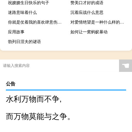
祝嫂嫂生日快乐的句子
赞美口才好的成语
迷路意味着什么
沉着应战什么意思
你就是仗着我的喜欢肆意伤害我，还偏偏妄想着我永远不会离开
对爱情绝望是一种什么样的感觉
应用故事
如何让一窝蚂蚁暴动
勃列日涅夫的谜语
☚
公告
水利万物而不争,
而万物莫能与之争。