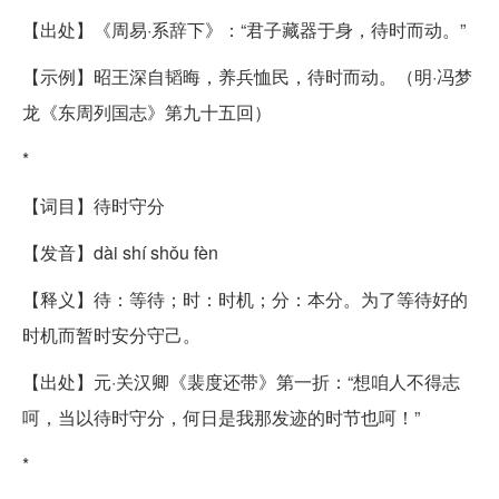
【出处】《周易·系辞下》：“君子藏器于身，待时而动。”
【示例】昭王深自韬晦，养兵恤民，待时而动。（明·冯梦
龙《东周列国志》第九十五回）
*
【词目】待时守分
【发音】dài shí shǒu fèn
【释义】待：等待；时：时机；分：本分。为了等待好的
时机而暂时安分守己。
【出处】元·关汉卿《裴度还带》第一折：“想咱人不得志
呵，当以待时守分，何日是我那发迹的时节也呵！”
*