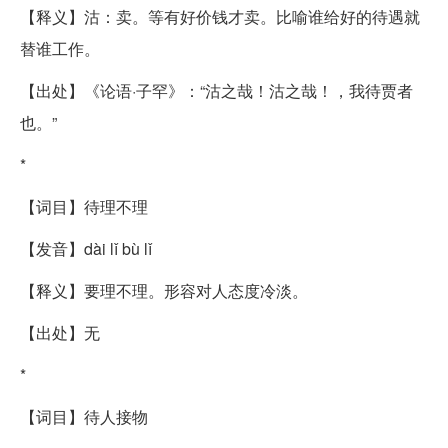
【释义】沽：卖。等有好价钱才卖。比喻谁给好的待遇就
替谁工作。
【出处】《论语·子罕》：“沽之哉！沽之哉！，我待贾者
也。”
*
【词目】待理不理
【发音】dài lǐ bù lǐ
【释义】要理不理。形容对人态度冷淡。
【出处】无
*
【词目】待人接物