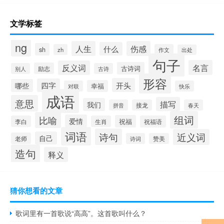
文学标签
ng
人生
伤感
什么
sh
zh
作文
出处
句子
名言
反义词
古诗词
励志
别人
古诗
形容
开头
四字
哪些
幸福
对联
快乐
成语
意思
描写
我们
拼音
接龙
春天
组词
比喻
爱情
祝福
李白
生肖
祝福语
词语
诗句
近义词
自己
老师
诗词
赞美
造句
释义
猜你想看的文章
歌词里有一首歌说“高高”。这首歌叫什么？