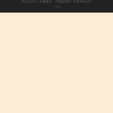
本站仅为个人兴趣爱好，不接盈利性广告及商业合作
小男孩