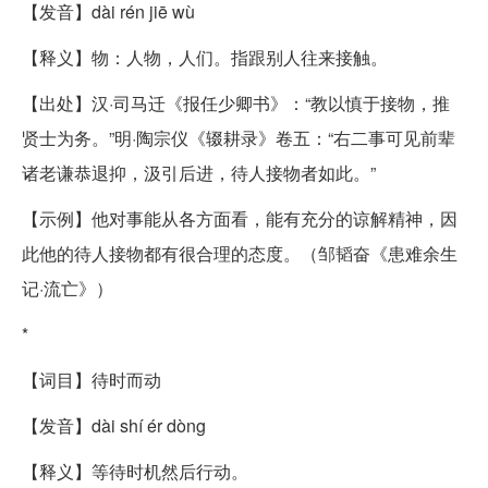
【发音】dài rén jiē wù
【释义】物：人物，人们。指跟别人往来接触。
【出处】汉·司马迁《报任少卿书》：“教以慎于接物，推
贤士为务。”明·陶宗仪《辍耕录》卷五：“右二事可见前辈
诸老谦恭退抑，汲引后进，待人接物者如此。”
【示例】他对事能从各方面看，能有充分的谅解精神，因
此他的待人接物都有很合理的态度。（邹韬奋《患难余生
记·流亡》）
*
【词目】待时而动
【发音】dài shí ér dòng
【释义】等待时机然后行动。