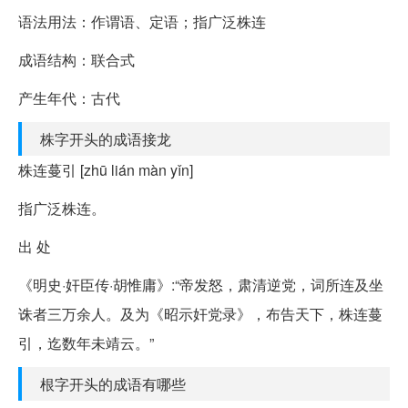
语法用法：作谓语、定语；指广泛株连
成语结构：联合式
产生年代：古代
株字开头的成语接龙
株连蔓引 [zhū lián màn yǐn]
指广泛株连。
出 处
《明史·奸臣传·胡惟庸》:“帝发怒，肃清逆党，词所连及坐
诛者三万余人。及为《昭示奸党录》，布告天下，株连蔓
引，迄数年未靖云。”
根字开头的成语有哪些