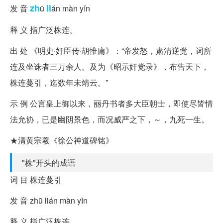
zh
li
发 音
ū
án màn yǐn
释 义 指广泛株连。
出 处 《明史·奸臣传·胡惟庸》：“帝发怒，肃清逆党，词所
连及坐诛者三万余人。及为《昭示奸党录》，布告天下，
株连蔓引，迄数年未靖云。”
示 例 公言皇上御以来，丽丹书者多大臣朝士，即使尽皆情
法允协，已是幽阴景色，而况威严之下，～，九死一生。
★清黄宗羲《徐公神道碑铭》
"株"开头的成语
词 目 株连蔓引
发 音 zhū lián màn yǐn
释 义 指广泛株连。