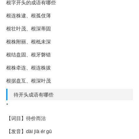
根字开头的成语有哪些
根连株逮、根孤伎薄
根壮叶茂、根深蒂固
根株附丽、根柢未深
根结盘固、根牙磐错
根株牵连、根连株拔
根据盘互、根深叶茂
待开头成语有哪些
*
【词目】待价而沽
【发音】dài jià ér gū