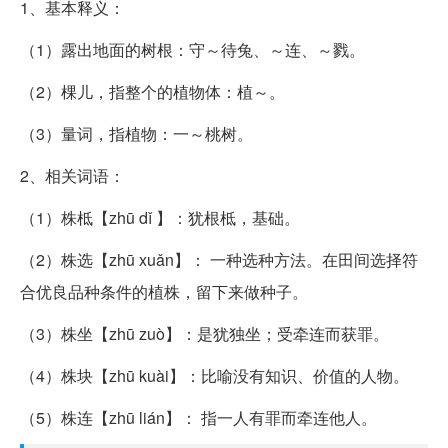
1、基本释义：
（1）露出地面的树根：守～待兔、～连、～戮。
（2）棵儿，指整个的植物体：植～。
（3）量词，指植物：一～桃树。
2、相关词语：
（1）株柢【zhū dǐ 】：犹根柢，基础。
（2）株选【zhū xuǎn】： 一种选种方法。在田间选择符
合优良品种条件的植株，留下来做种子。
（3）株坐【zhū zuò】：是犹独坐；受牵连而获罪。
（4）株块【zhū kuài】：比喻没有知识、价值的人物。
（5）株连【zhū lián】： 指一人有罪而牵连他人。