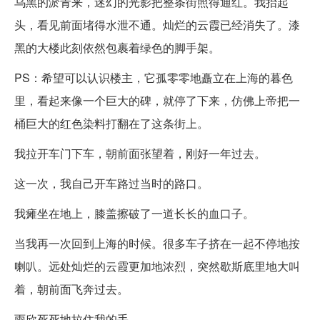
乌黑的淤青来，迷幻的光影把整条街照得通红。我抬起
头，看见前面堵得水泄不通。灿烂的云霞已经消失了。漆
黑的大楼此刻依然包裹着绿色的脚手架。
PS：希望可以认识楼主，它孤零零地矗立在上海的暮色
里，看起来像一个巨大的碑，就停了下来，仿佛上帝把一
桶巨大的红色染料打翻在了这条街上。
我拉开车门下车，朝前面张望着，刚好一年过去。
这一次，我自己开车路过当时的路口。
我瘫坐在地上，膝盖擦破了一道长长的血口子。
当我再一次回到上海的时候。很多车子挤在一起不停地按
喇叭。远处灿烂的云霞更加地浓烈，突然歇斯底里地大叫
着，朝前面飞奔过去。
雨欣死死地拉住我的手。