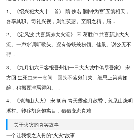
1、《绍兴祀大火十二首》 隋·佚名 [圜钟为宫]五缜相天，
各率其职。司礼兴视，则维荧惑。至阳之精，屈...
2、《定风波·共喜新凉大火流》 宋·葛胜仲 共喜新凉大火
流。一声水调听歌头。况有修蛾兼粉领。佳景。谢公无不
碍...
3、《九月初六日客报吾州初一日大火城中俱尽吾家》 宋·
方回 生死由来一念间，回头不落鬼门关。细思上策莫如
醉，稍据要津焉得闲。...
4、《清湖山大火》 宋·胡寅 青天露坐月敛昏，忽见山烧明
溪村。转移胡床饱寓目，猎猎变态真难
关于火灾的真实故事
一个让我恨之入骨的"火灾"故事