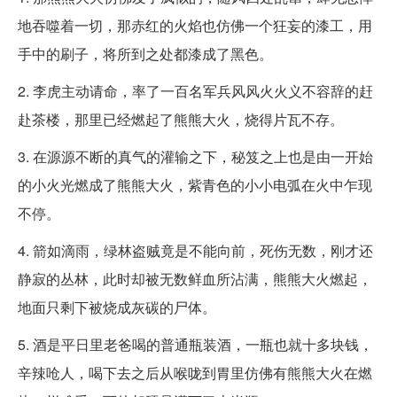
地吞噬着一切，那赤红的火焰也仿佛一个狂妄的漆工，用
手中的刷子，将所到之处都漆成了黑色。
2. 李虎主动请命，率了一百名军兵风风火火义不容辞的赶
赴茶楼，那里已经燃起了熊熊大火，烧得片瓦不存。
3. 在源源不断的真气的灌输之下，秘笈之上也是由一开始
的小火光燃成了熊熊大火，紫青色的小小电弧在火中乍现
不停。
4. 箭如滴雨，绿林盗贼竟是不能向前，死伤无数，刚才还
静寂的丛林，此时却被无数鲜血所沾满，熊熊大火燃起，
地面只剩下被烧成灰碳的尸体。
5. 酒是平日里老爸喝的普通瓶装酒，一瓶也就十多块钱，
辛辣呛人，喝下去之后从喉咙到胃里仿佛有熊熊大火在燃