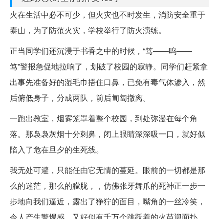
火在生活中必不可少，但火灾也不时发生，消防安全重于
泰山，为了防范火灾，学校举行了防火演练。
正当同学们还沉浸于书香之中的时候，“笃——呜——
笃”警报急促地拉响了，划破了校园的寂静。同学们赶紧拿
出事先准备好的湿毛巾捂住口鼻，已免有毒气体渗入，然
后俯低身子，分成两队，前后匍匐撤离。
一跑出教室，烟雾笼罩着整个校园，到处弥漫在每个角
落。那袅袅灰烟十分刺鼻，闭上眼睛深深吸一口，就好似
陷入了危在旦夕的生死线。
我无处可避，只能任由它无情的蔓延。眼前的一切都是那
么的迷茫，那么的朦胧，，仿佛张牙舞爪的死神正一步一
步地向我们逼近，露出了狰狞的面目，嘴角的一丝冷笑，
令人产生警惕感。又好似有千万个跳跃着的火苗迎面扑