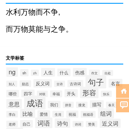
水利万物而不争,
而万物莫能与之争。
文学标签
ng
人生
伤感
什么
sh
zh
作文
出处
句子
名言
反义词
古诗词
励志
别人
古诗
形容
开头
四字
哪些
幸福
对联
快乐
成语
意思
描写
我们
拼音
接龙
春天
组词
比喻
爱情
祝福
李白
生肖
祝福语
词语
诗句
近义词
自己
老师
诗词
赞美