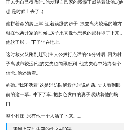
正以为自己得救时..他发现自己家的残骸正威胁着泳池..(他
想:是时候上去了..)
他拼着命的爬上岸..迈着蹒跚的步子..挨去离火较远的地方..
就在他离开家的时候..房子果真像他想象的那样塌了下来..
他软了脚..一下子坐在地上..
这时救火队刚刚赶到(主人公拨打点话的45分钟后..因为村
子离城市较远)他的丈夫也闻讯赶到..他丈夫心中始终有个
信念..他还活着..
的确.."我还活着"这是消防队解救他时说的话..丈夫看到眼
前的这一幕.. 冲下了车..把脸色发白的妻子紧贴着他的胸
口...
整个村庄..只有他一个人活了下来.......
遇到火灾时生存的作文400字