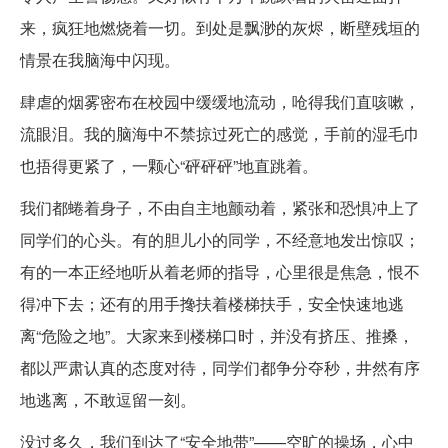
来，疯狂地燃烧着一切。到处是飘渺的灰烬，断壁残垣的
情景在我脑海中闪现。
肆虐的烟雾密布在校园中缓缓地流动，呛得我们直咳嗽，
流眼泪。我的脑海中不禁掠过死亡的感觉，手前的湿毛巾
也捂得更紧了，一颗心“砰砰砰”地直跳着。
我们都蜷着身子，不由自主地颤动着，紧张和恐惧冲上了
同学们的心头。有的胆儿小的同学，不经意地发出惊叹；
有的一本正经地听从着老师的指导，心里很是焦急，恨不
得冲下去；还有的用手搀扶着楼梯扶手，安全快速地逃
离“危险之地”。大家来到楼梯口时，并没有挤压、推搡，
都以严肃认真的态度对待，同学们都争分夺秒，井然有序
地逃离，不敢逗留一刻。
没过多久，我们到达了“安全地带”——空旷的操场，心中