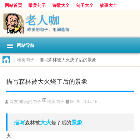
网站首页
唯美句子
诗歌大全
句子大全
故事大全
人生感悟
其他美文
美文欣赏
伤感文字
散文随笔
感人故事
句子分类
网站导航
>
唯美句子
>
描写森林被大火烧了后的景象
描写森林被大火烧了后的景象
唯美句子
网友:
唯美的句子
06-20 23:44:16
描写
大火
景象
森林被
烧了后的
火