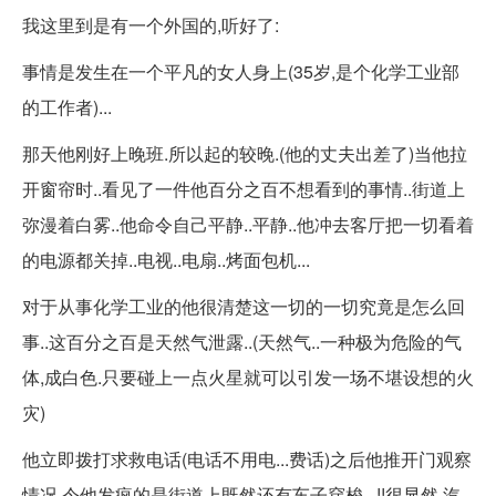
我这里到是有一个外国的,听好了:
事情是发生在一个平凡的女人身上(35岁,是个化学工业部
的工作者)...
那天他刚好上晚班.所以起的较晚.(他的丈夫出差了)当他拉
开窗帘时..看见了一件他百分之百不想看到的事情..街道上
弥漫着白雾..他命令自己平静..平静..他冲去客厅把一切看着
的电源都关掉..电视..电扇..烤面包机...
对于从事化学工业的他很清楚这一切的一切究竟是怎么回
事..这百分之百是天然气泄露..(天然气..一种极为危险的气
体,成白色.只要碰上一点火星就可以引发一场不堪设想的火
灾)
他立即拨打求救电话(电话不用电...费话)之后他推开门观察
情况.令他发疯的是街道上既然还有车子穿梭...!!很显然,汽