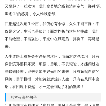
又燃起了一丝欢悦，我们贪婪地允吸着清新空气，那种“死
里逃生”的感觉，令人难以忘却。
回想起这次逃生经历，我仍心有余悸，久久不能平静：不
仅是火灾，生活也是如此！面对挫折与坎坷的挑战，我们
不能绝望，不能妥协，阳光中在风雨后！摔倒了，再爬起
来。
人生道路上难免会有许多的坎坷，而面对这些坎坷，只有
像鲁滨孙那样乐观，顽强，勇敢，不畏艰险，才能闯过这
些暗礁险滩，迎来更加美好光明的未来！只有扬起自信的
风帆，勇于拼搏，才能铸就辉煌的人生！只有在风雨中磨
砺，在困境中奋起，才一定会到达胜利的巅峰！
形容火海的句子
1. 那熊熊大火仿佛发了疯似的，随风四处乱窜，肆无忌惮