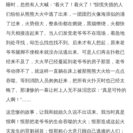
睡时，忽然有人大喊：“着火了！着火了！”惊慌失措的人
们纷纷从熊熊大火中逃了出来，一团团烈火像海浪似的涌
了过来，火势很大，整条街都在燃烧，黑烟缭绕，火都快
与天相接连起来了。当人们发觉老爷爷不在现场，着急地
到处寻找，却怎么找也找不到。后来才有人想起，原来老
爷爷腿脚不便根本就没办法逃出来。可是人们再去扑救已
经来不及了，大火早已经蔓延到老爷爷的房子那里，老爷
爷动弹不了，就这样一直躺在床上被那熊熊大火给一点点
吞噬。等到消防人员匆匆赶来，把所有火扑灭时也已经太
晚了。那凄惨的一幕让村上人无不抹泪悲叹：“真是可怜的
人啊！”……
这悲惨的故事，让我和姐姐久久说不出话来。我当时真是
恨啊！恨那把老爷爷的生命吞噬的大火；恨那造成这起火
灾发生的罪魁祸首；恨那粗心大意只顾自己逃难的人们；