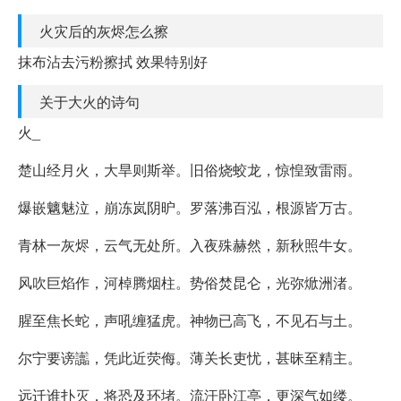
火灾后的灰烬怎么擦
抹布沾去污粉擦拭 效果特别好
关于大火的诗句
火_
楚山经月火，大旱则斯举。旧俗烧蛟龙，惊惶致雷雨。
爆嵌魑魅泣，崩冻岚阴昈。罗落沸百泓，根源皆万古。
青林一灰烬，云气无处所。入夜殊赫然，新秋照牛女。
风吹巨焰作，河棹腾烟柱。势俗焚昆仑，光弥焮洲渚。
腥至焦长蛇，声吼缠猛虎。神物已高飞，不见石与土。
尔宁要谤讟，凭此近荧侮。薄关长吏忧，甚昧至精主。
远迁谁扑灭，将恐及环堵。流汗卧江亭，更深气如缕。