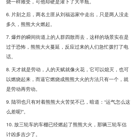
烧一样难受，可他却硬是灌下了大半瓶。
6. 片刻之后，两名土匪从刘福远家中走出，只是两人没走
多久，熊熊大火燃起。
7. 爆炸的瞬间街道上的人群四散而去，这样的场景实在是
过于恐怖，熊熊大火蔓延，反应过来的人们急忙拨打了电
话。
8. 天才就是劳动，人的天赋就像火花，它可以熄灭，也可
以燃烧起来，而逼它燃烧成熊熊大火的方法只有一个，就
是劳动再劳动。
9. 陆羽也只有对着熊熊大火苦笑不已，暗道：“运气怎么这
么差呢!”。
10. 放三轮车的车棚已经燃起了熊熊大火，那辆三轮车估
计凶多吉少了。