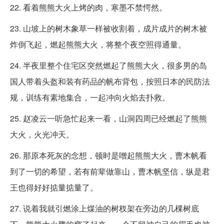
22. 看着熊熊大火上烤的肉，寒墨不禁愕然。
23. 山坡上的树木象草一样被收割着，成片成片的树木被
炸倒飞起，燃起熊熊大火，将整个夜空照得通量。
24. 半夜里整个住宅区突然燃起了熊熊大火，很多男的岛
国人带着头盔和装有药品的帆布背包，按照日本的民防法
规，训练有素地集合，一起冲向火焰去扑救。
25. 赵凌云一听急忙起来一看，山洞四周已经燃起了熊熊
大火，火光冲天。
26. 那原本死灰的念想，顿时是噌起熊熊大火，曹木帆看
到了一切的希望，若有前辈做靠山，曹木帆坚信，纵是君
王也得好好掂量掂量了。
27. 说着我就引燃涂上煤油的树杈架在旁边的几棵树底