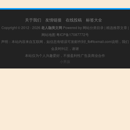
关于我们
友情链接
在线投稿
标签大全
Copyright © 2012 - 2026
老人咖美文网
Powered by
网站分类目录
|
精选推荐文章
|
网站地图
粤ICP备17087772号
声明：本站内容来自互联网，如信息有错误可发邮件到f_fb#foxmail.com说明，我们
会及时纠正，谢谢
本站仅为个人兴趣爱好，不接盈利性广告及商业合作
小男孩