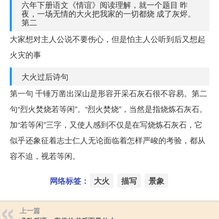
六年下册语文《情谊》阅读理解，就一个题目 昨
夜，一场无情的大火把我家的一切都烧 成了灰烬。
第二
大家想对主人公说不要伤心，但是怕主人公听到后又想起
火灾的事
大火过后诗句
第一句 千锤万凿出深山是形容开采石灰石很不容易。第二
句“烈火焚烧若等闲”。“烈火焚烧”，当然是指烧炼石灰石。
加“若等闲”三字，又使人感到不仅是在写烧炼石灰石，它
似乎还象征着志士仁人无论面临着怎样严峻的考验，都从
容不迫，视若等闲。
网络标签：
大火
描写
景象
上一篇