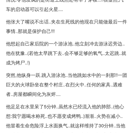
车的启动器可以引起火星....
他张大了嘴说不出话..夹在生死线的他现在只能做最后一件
事情..那就是保护自己!!!
他想起自己家后院的一个游泳池..他立刻冲去游泳迟旁边..
他在犹豫..(若他太早跳下去..会不够足够的氧气..太迟跳..就
成为烤尸..!)
突然,他纵身一跃.跳入游泳池..当他跳如水中的一刹那!!一团
巨大的火球卧坐在整个村庄..在烈火中..任何的家具..遇难
者..房屋都瞬间化为灰烬....
他足足在水里呆了5分钟..虽然水已经流入他的肺部..(他心
想:我宁愿喝水称死..也不愿变成烤鸭..)渐渐..火势在减小..
他冒着生命危险浮上水面换气..就这样维持了30分钟..当他