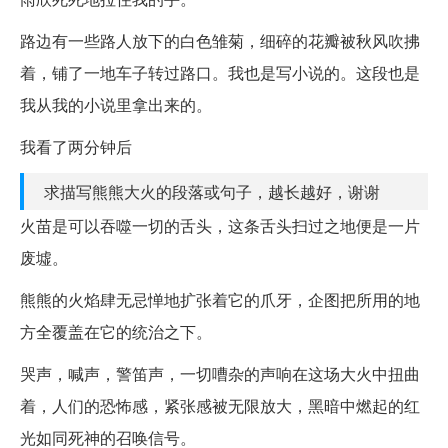
路边有一些路人放下的白色雏菊，细碎的花瓣被秋风吹拂
着，铺了一地车子转过路口。我也是写小说的。这段也是
我从我的小说里拿出来的。
我看了两分钟后
求描写熊熊大火的段落或句子，越长越好，谢谢
火苗是可以吞噬一切的舌头，这条舌头扫过之地便是一片
废墟。
熊熊的火焰肆无忌惮地扩张着它的爪牙，企图把所用的地
方全覆盖在它的统治之下。
哭声，喊声，警笛声，一切嘈杂的声响在这场大火中扭曲
着，人们的恐怖感，紧张感被无限放大，黑暗中燃起的红
光如同死神的召唤信号。