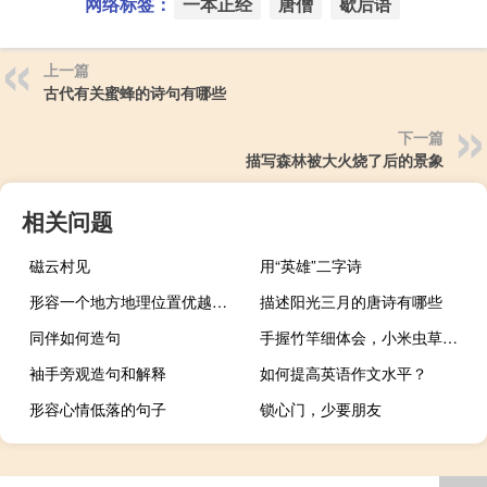
网络标签：
一本正经
唐僧
歇后语
上一篇
古代有关蜜蜂的诗句有哪些
下一篇
描写森林被大火烧了后的景象
相关问题
磁云村见
用“英雄”二字诗
形容一个地方地理位置优越的诗词有哪些
描述阳光三月的唐诗有哪些
同伴如何造句
手握竹竿细体会，小米虫草自己寻指什么
袖手旁观造句和解释
如何提高英语作文水平？
形容心情低落的句子
锁心门，少要朋友