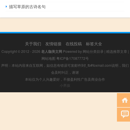
描写草原的古诗名句
关于我们
友情链接
在线投稿
标签大全
Copyright © 2012 - 2026
老人咖美文网
Powered by
网站分类目录
|
精选推荐文章
|
网站地图
粤ICP备17087772号
声明：本站内容来自互联网，如信息有错误可发邮件到f_fb#foxmail.com说明，我们
会及时纠正，谢谢
本站仅为个人兴趣爱好，不接盈利性广告及商业合作
小男孩