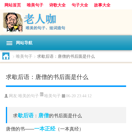
网站首页
唯美句子
诗歌大全
句子大全
故事大全
人生感悟
其他美文
美文欣赏
伤感文字
散文随笔
感人故事
句子分类
网站导航
>
唯美句子
>
求歇后语：唐僧的书后面是什么
求歇后语：唐僧的书后面是什么
唯美句子
网友:
唯美的句子
06-20 23:44:12
歇后语
唐僧
求
：
的书后面是什么
一本正经
唐僧的书——
（一本真经）