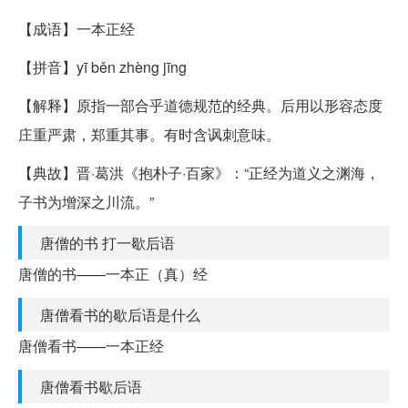
【成语】一本正经
【拼音】yī běn zhèng jīng
【解释】原指一部合乎道德规范的经典。后用以形容态度
庄重严肃，郑重其事。有时含讽刺意味。
【典故】晋·葛洪《抱朴子·百家》：“正经为道义之渊海，
子书为增深之川流。”
唐僧的书 打一歇后语
唐僧的书——一本正（真）经
唐僧看书的歇后语是什么
唐僧看书——一本正经
唐僧看书歇后语