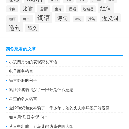
组词
比喻
爱情
祝福
李白
生肖
祝福语
词语
诗句
近义词
自己
老师
诗词
赞美
造句
释义
猜你想看的文章
小孩四月份的表现家长寄语
电子商务格言
描写舒服的句子
疯狂猜成语怡少了一部分是什么意思
星空的名人名言
金牌和紫色女神骑了一千多年，她的丈夫崇拜侯开始返回
如何用“烈日空”造句？
从河中出航，到鸟儿的边缘去晒太阳