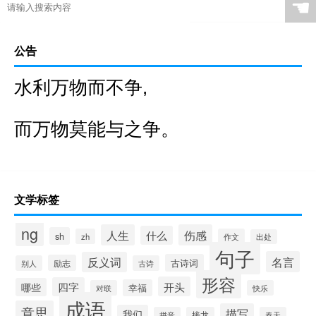
☚
公告
水利万物而不争,
而万物莫能与之争。
文学标签
ng
人生
伤感
什么
sh
zh
作文
出处
句子
名言
反义词
古诗词
励志
别人
古诗
形容
开头
四字
哪些
幸福
对联
快乐
成语
意思
描写
我们
拼音
接龙
春天