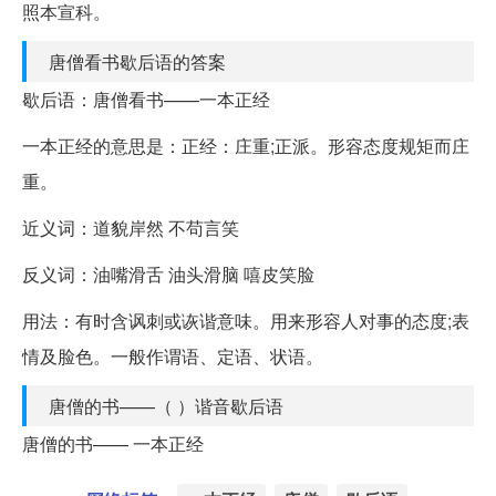
照本宣科。
唐僧看书歇后语的答案
歇后语：唐僧看书——一本正经
一本正经的意思是：正经：庄重;正派。形容态度规矩而庄
重。
近义词：道貌岸然 不苟言笑
反义词：油嘴滑舌 油头滑脑 嘻皮笑脸
用法：有时含讽刺或诙谐意味。用来形容人对事的态度;表
情及脸色。一般作谓语、定语、状语。
唐僧的书——（ ）谐音歇后语
唐僧的书—— 一本正经