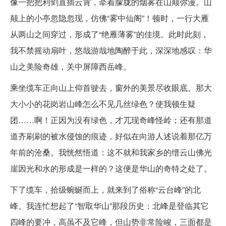
像一把把利剑直插云霄，牵着朦胧的烟雾在山颠弥漫。山
颠上的小亭忽隐忽现，仿佛“雾中仙阁”！顿时，一行大雁
从两山之间穿过，形成了“绝雁薄雾”的佳境。此时此刻，
我不禁摇动扇叶，悠哉游哉地陶醉于此，深深地感叹：华
山之美险奇雄，关中屏障西岳峰。
乘坐缆车正向山上仰首驶去，窗外的美景尽收眼底。那大
大小小的花岗岩山峰怎么不见几丝绿色？使我顿生疑
团……啊！正因为没有绿色，才兀现奇峰怪岭；还有那道
道齐刷刷的被水侵蚀的痕迹，好似在向游人述说着那亿万
年前的沧桑。我恍然悟道：这不就和我家乡的缙云山佛光
崖因光和水的形成是一样的？这便是华山的奇特之处了。
下了缆车，拾级蜿蜒而上，就来到了俗称“云台峰”的北
峰。我连忙想起了“智取华山”那段历史：北峰是登临其它
四峰的要冲，高虽不及它峰，但山势非常险峻，三面都是