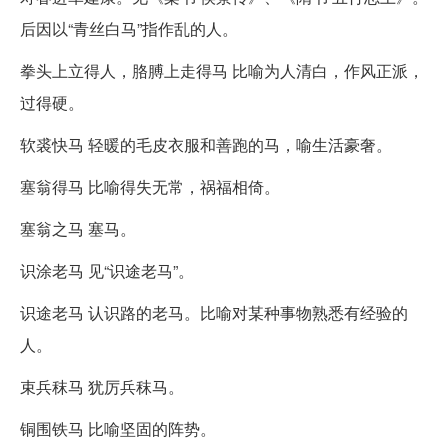
后因以“青丝白马”指作乱的人。
拳头上立得人，胳膊上走得马 比喻为人清白，作风正派，
过得硬。
软裘快马 轻暖的毛皮衣服和善跑的马，喻生活豪奢。
塞翁得马 比喻得失无常，祸福相倚。
塞翁之马 塞马。
识涂老马 见“识途老马”。
识途老马 认识路的老马。比喻对某种事物熟悉有经验的
人。
束兵秣马 犹厉兵秣马。
铜围铁马 比喻坚固的阵势。