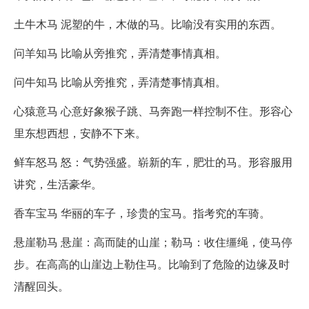
土牛木马 泥塑的牛，木做的马。比喻没有实用的东西。
问羊知马 比喻从旁推究，弄清楚事情真相。
问牛知马 比喻从旁推究，弄清楚事情真相。
心猿意马 心意好象猴子跳、马奔跑一样控制不住。形容心
里东想西想，安静不下来。
鲜车怒马 怒：气势强盛。崭新的车，肥壮的马。形容服用
讲究，生活豪华。
香车宝马 华丽的车子，珍贵的宝马。指考究的车骑。
悬崖勒马 悬崖：高而陡的山崖；勒马：收住缰绳，使马停
步。在高高的山崖边上勒住马。比喻到了危险的边缘及时
清醒回头。