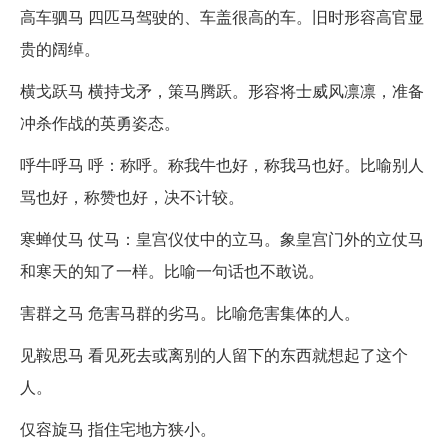
高车驷马 四匹马驾驶的、车盖很高的车。旧时形容高官显
贵的阔绰。
横戈跃马 横持戈矛，策马腾跃。形容将士威风凛凛，准备
冲杀作战的英勇姿态。
呼牛呼马 呼：称呼。称我牛也好，称我马也好。比喻别人
骂也好，称赞也好，决不计较。
寒蝉仗马 仗马：皇宫仪仗中的立马。象皇宫门外的立仗马
和寒天的知了一样。比喻一句话也不敢说。
害群之马 危害马群的劣马。比喻危害集体的人。
见鞍思马 看见死去或离别的人留下的东西就想起了这个
人。
仅容旋马 指住宅地方狭小。