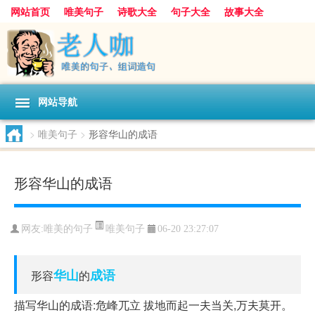
网站首页
唯美句子
诗歌大全
句子大全
故事大全
人生感悟
其他美文
美文欣赏
伤感文字
散文随笔
感人故事
句子分类
网站导航
>
唯美句子
>
形容华山的成语
形容华山的成语
唯美句子
网友:
唯美的句子
06-20 23:27:07
华山
成语
形容
的
描写华山的成语:危峰兀立 拔地而起一夫当关,万夫莫开。