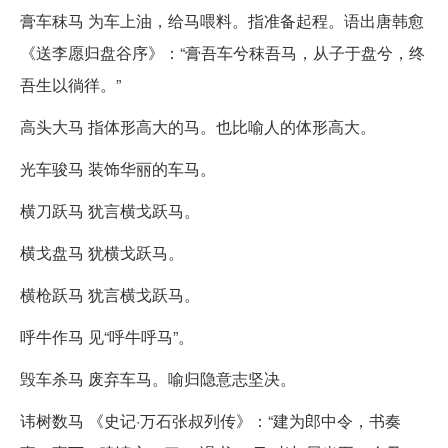
膏车秣马 为车上油，给马喂料。指准备起程。语出唐韩愈
《送李愿归盘谷序》：“膏吾车兮秣吾马，从子于盘兮，终
吾生以徜徉。”
高头大马 指体形高大的马。也比喻人的体形高大。
光车骏马 装饰华丽的车马。
横刀跃马 犹言横戈跃马。
横戈盘马 犹横戈跃马。
横枪跃马 犹言横戈跃马。
呼牛作马 见“呼牛呼马”。
毁车杀马 废弃车马。喻归隐意志坚决。
讳树数马 《史记·万石张叔列传》：“建为郎中令，书奏