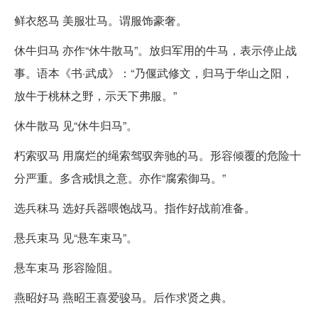
鲜衣怒马 美服壮马。谓服饰豪奢。
休牛归马 亦作“休牛散马”。放归军用的牛马，表示停止战
事。语本《书·武成》：“乃偃武修文，归马于华山之阳，
放牛于桃林之野，示天下弗服。”
休牛散马 见“休牛归马”。
朽索驭马 用腐烂的绳索驾驭奔驰的马。形容倾覆的危险十
分严重。多含戒惧之意。亦作“腐索御马。”
选兵秣马 选好兵器喂饱战马。指作好战前准备。
悬兵束马 见“悬车束马”。
悬车束马 形容险阻。
燕昭好马 燕昭王喜爱骏马。后作求贤之典。