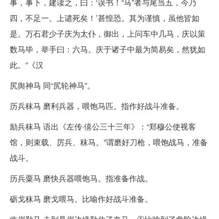
事，事下，建读之，曰：‘误书！“马”者与尾当五，今乃
四，不足一。上谴死矣！’甚惶恐。其为谨慎，虽他皆如
是。万石君少子庆为太仆，御出，上问车中几马，庆以策
数马毕，举手曰：六马。庆于诸子中最为简易矣，然犹如
此。”《汉
尻舆神马 同“尻轮神马”。
历兵秣马 磨利兵器，喂饱马匹。指作好战斗准备。
励兵秣马 语出《左传·僖公三十三年》：“郑穆公使视客
馆，则束载、厉兵、秣马。”谓磨好刀枪，喂饱战马，准备
战斗。
历兵粟马 磨快兵器喂饱马。指准备作战。
砺戈秣马 磨戈喂马。比喻作好战斗准备。