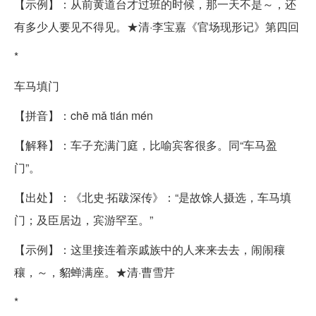
【示例】：从前黄道台才过班的时候，那一天不是～，还
有多少人要见不得见。★清·李宝嘉《官场现形记》第四回
*
车马填门
【拼音】：chē mǎ tián mén
【解释】：车子充满门庭，比喻宾客很多。同“车马盈
门”。
【出处】：《北史·拓跋深传》：“是故馀人摄选，车马填
门；及臣居边，宾游罕至。”
【示例】：这里接连着亲戚族中的人来来去去，闹闹穰
穰，～，貂蝉满座。★清·曹雪芹
*