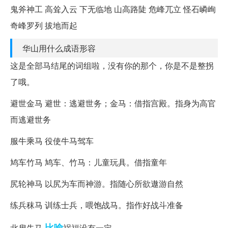
鬼斧神工 高耸入云 下无临地 山高路陡 危峰兀立 怪石嶙峋
奇峰罗列 拔地而起
华山用什么成语形容
这是全部马结尾的词组啦，没有你的那个，你是不是整拐
了哦。
避世金马 避世：逃避世务；金马：借指宫殿。指身为高官
而逃避世务
服牛乘马 役使牛马驾车
鸠车竹马 鸠车、竹马：儿童玩具。借指童年
尻轮神马 以尻为车而神游。指随心所欲遨游自然
练兵秣马 训练士兵，喂饱战马。指作好战斗准备
比喻
北叟失马
祸福没有一定。