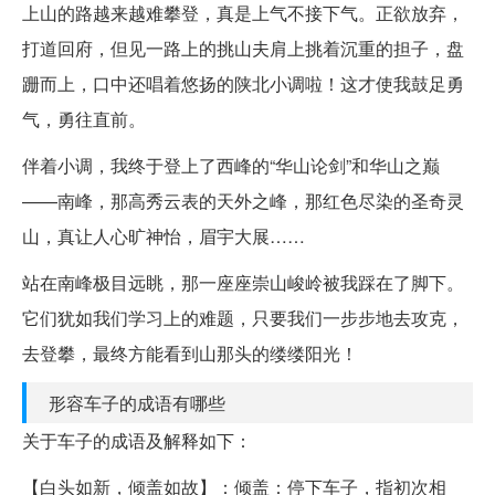
上山的路越来越难攀登，真是上气不接下气。正欲放弃，
打道回府，但见一路上的挑山夫肩上挑着沉重的担子，盘
跚而上，口中还唱着悠扬的陕北小调啦！这才使我鼓足勇
气，勇往直前。
伴着小调，我终于登上了西峰的“华山论剑”和华山之巅
——南峰，那高秀云表的天外之峰，那红色尽染的圣奇灵
山，真让人心旷神怡，眉宇大展……
站在南峰极目远眺，那一座座崇山峻岭被我踩在了脚下。
它们犹如我们学习上的难题，只要我们一步步地去攻克，
去登攀，最终方能看到山那头的缕缕阳光！
形容车子的成语有哪些
关于车子的成语及解释如下：
【白头如新，倾盖如故】：倾盖：停下车子，指初次相