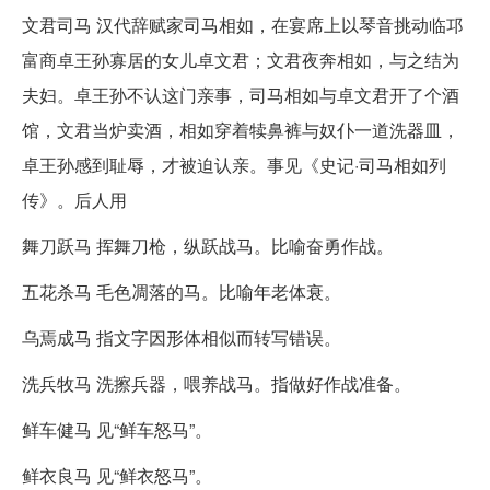
文君司马 汉代辞赋家司马相如，在宴席上以琴音挑动临邛
富商卓王孙寡居的女儿卓文君；文君夜奔相如，与之结为
夫妇。卓王孙不认这门亲事，司马相如与卓文君开了个酒
馆，文君当炉卖酒，相如穿着犊鼻裤与奴仆一道洗器皿，
卓王孙感到耻辱，才被迫认亲。事见《史记·司马相如列
传》。后人用
舞刀跃马 挥舞刀枪，纵跃战马。比喻奋勇作战。
五花杀马 毛色凋落的马。比喻年老体衰。
乌焉成马 指文字因形体相似而转写错误。
洗兵牧马 洗擦兵器，喂养战马。指做好作战准备。
鲜车健马 见“鲜车怒马”。
鲜衣良马 见“鲜衣怒马”。