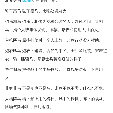
弊车羸马 破车瘦马。比喻处境贫穷。
伯乐相马 伯乐：相传为秦穆公时的人，姓孙名阳，善相
马。指个人或集体发现、推荐、培养和使用人才的人。
单枪匹马 原指打仗时一个人上阵。比喻行动没人帮助。
短衣匹马 短衣：短装。古代为平民、士兵等服装。穿着短
衣，骑一匹骏马。形容士兵英姿矫健的样子。
放牛归马 把作战用的牛马牧放。比喻战争结束，不再用
兵。
非驴非马 不是驴也不是马。比喻不伦不类，什么也不象。
风樯阵马 樯：船上用的桅杆。风中的樯帆，阵上的战马。
比喻气势雄壮，行动迅速。