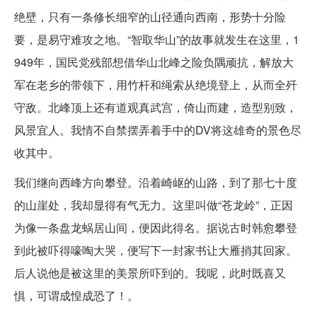
绝壁，只有一条修长细窄的山径通向西南，形势十分险
要，是易守难攻之地。“智取华山”的故事就发生在这里，1
949年，国民党残部想借华山北峰之险负隅顽抗，解放大
军在老乡的带领下，用竹杆和绳索从绝境登上，从而全歼
守敌。北峰顶上还有道观真武宫，倚山而建，造型别致，
风景宜人。我情不自禁摆弄着手中的DV将这雄奇的景色尽
收其中。
我们继向西峰方向攀登。沿着崎岖的山路，到了那七十度
的山崖处，我却显得有气无力。这里叫做“苍龙岭”，正因
为像一条盘龙蜗居山间，便因此得名。据说古时韩愈攀登
到此被吓得嚎啕大哭，便写下一封家书让大雁捎其回家。
后人说他是被这里的美景所吓到的。我呢，此时既喜又
惧，可谓成惶成恐了！。