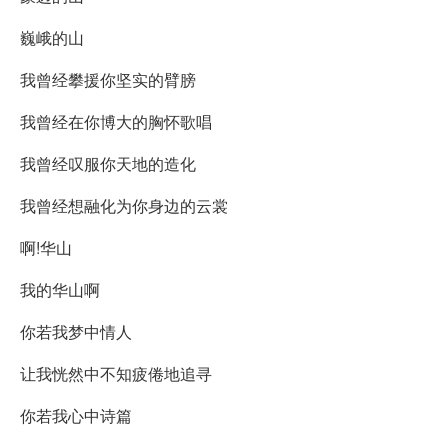
巍峨的山
我曾经攀援你坚实的臂膀
我曾经在你博大的胸怀歌唱
我曾经叹服你天地的造化
我曾经想融化为你身边的云裳
啊!华山
我的华山啊
你若我梦中情人
让我恍然中不知疲倦地追寻
你若我心中诗篇