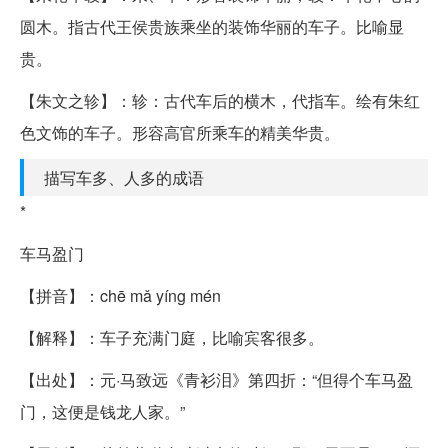
圆木。指古代王侯贵族乘坐的装饰华丽的车子。比喻显
贵。
【朱文之轸】：轸：古代车后的横木，代指车。绘有朱红
色文饰的车子。形容高官所乘车的精美华贵。
描写车多、人多的成语
*
车马盈门
【拼音】：chē mǎ yíng mén
【解释】：车子充满门庭，比喻宾客很多。
【出处】：元·马致远《青衫泪》第四折：“但得个车马盈
门，这便是钱龙人家。”