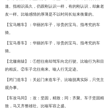
逢。指相识虽久，仍跟刚认识一样，有的刚认识，却象老
友一样。比喻感情的厚薄是不以时间长短来衡量的。
【宝马雕车】：华丽的车子，珍贵的宝马。指考究的车
骑。
【宝马香车】：华丽的车子，珍贵的宝马。指考究的车
骑。
【北辙南辕】：①想往南却驾车向北行驶。比喻行为和目
的相反。②车子北往南来。喻人行无定迹。
【闭门造车】：关起门来造车子。比喻脱离实际，只凭主
观办事。
【车攻马同】：攻：坚固，精致；同：齐聚。车子坚固精
致，马又齐整雄壮。比喻军容之盛。