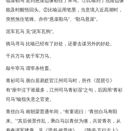
临崖勒马 走到悬崖边缘勒住了奔马。①比喻到了危险边缘
能及时醒悟回头。②比喻运用笔墨，当意境入近高潮时，
突然煞住笔锋。亦作“悬崖勒马”、“勒马悬崖”。
泥车瓦马 见“泥车瓦狗”。
骑马寻马 比喻已经有了好处，还要去谋另外的好处。
千兵万马 犹千军万马。
敲牛宰马 谓宰杀牲畜。
青衫司马 唐白居易贬官江州司马时，所作《琵琶引》
有“座中泣下谁最多，江州司马青衫湿”之句，后因用“青衫
司马”喻指失意之官吏。
青丝白马 南朝梁普通年间，“有童谣曰：‘青丝白马寿阳
来。’”其后侯景作乱，乘白马以青丝为缰，兵皆青衣，从
寿春进军建康。见《梁书·侯景传》、《隋书·五行志上》。