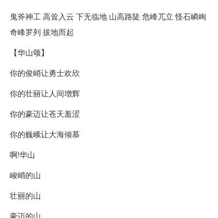
鬼斧神工 高耸入云 下无临地 山高路陡 危峰兀立 怪石嶙峋
奇峰罗列 拔地而起
【华山颂】
你的俊峭让勇士欢欣
你的壮丽让人间增辉
你的豪迈让苍天羞涩
你的巍峨让大海倾慕
啊!华山
峻峭的山
壮丽的山
豪迈的山