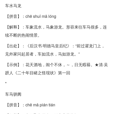
车水马龙
【拼音】：chē shuǐ mǎ lóng
【解释】：车象流水，马象游龙。形容来往车马很多，连
续不断的热闹情景。
【出处】：《后汉书·明德马皇后纪》：“前过濯龙门上，
见外家问起居者，车如流水，马如游龙。”
【示例】：花天酒地，闹个不休，～，日无暇晷。★清·吴
趼人《二十年目睹之怪现状》第一回
*
车马骈阗
【拼音】：chē mǎ pián tián