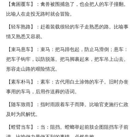
【禽困覆车】：禽兽被围捕急了，也会把人的车子撞翻。
比喻人在走投无路时就会冒险。
【轻车熟路】：赶着装载很轻的车子走熟悉的路。比喻事
情又熟悉又容易。
【束马悬车】：束马：把马蹄包起，防止马滑倒；悬车：
把车子钩牢，以防脱落。把马脚裹起来，把车吊上山去。
形容走山路的艰险情况。
【素车朴马】：素车：古代用白土涂饰的车子。旧时办丧
事用的车马，后用作送葬的语词。
【随车致雨】：指时雨跟着车子而降。比喻官吏施行仁政
及时为民解忧。
【螳臂当车】：当：阻挡。螳螂举起前肢企图阻挡车子前
进。比喻做力量做不到的事情，必然失败。