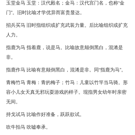
玉堂金马 玉堂：汉代殿名；金马：汉代宫门名，也称“金
门”。旧时比喻才学优异而富贵显达。
招兵买马 旧时指组织或扩充武装力量。后比喻组织或扩充
人力。
指鹿为马 指着鹿，说是马。比喻故意颠倒黑白，混淆是
非。
指鹿作马 比喻有意颠倒黑白，混淆是非。同“指鹿为马”。
青梅竹马 青梅：青的梅子；竹马：儿童以竹竿当马骑。形
容小儿女天真无邪玩耍游戏的样子。现指男女幼年时亲密
无间。
持戈试马 比喻作好准备，跃跃欲试。
吹牛拍马 吹嘘奉承。