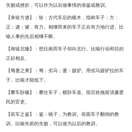
失败或挫折，可以作为以后做事情的借鉴或教训。
【来轸方遒】：轸：古代车后的横木，指称车子；方：
正；遒：健，有力。相继而来的车子正在有力地行进。比
喻人事的先后相继不断。
【南辕北辙】：想往南而车子却向北行。比喻行动和目的
正好相反。
【驽蹇之乘】：驽：劣马；蹇：跛驴。用劣马跛驴拉的车
子。比喻才能低下。
【攀车卧辙】：攀住车子，横卧车道。指百姓挽留清廉爱
民的官吏。
【前车之鉴】：鉴：镜子，为教训。前面车子翻倒的教
训。比喻先前的失败，可以做为以后的教训。