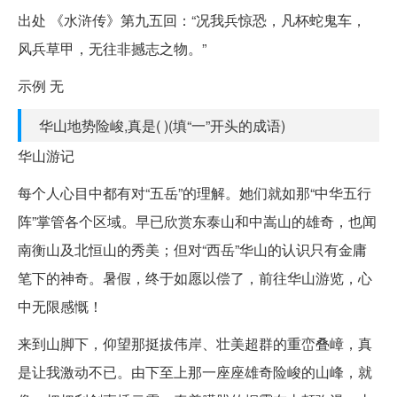
出处 《水浒传》第九五回：“况我兵惊恐，凡杯蛇鬼车，
风兵草甲，无往非撼志之物。”
示例 无
华山地势险峻,真是( )(填“一”开头的成语)
华山游记
每个人心目中都有对“五岳”的理解。她们就如那“中华五行
阵”掌管各个区域。早已欣赏东泰山和中嵩山的雄奇，也闻
南衡山及北恒山的秀美；但对“西岳”华山的认识只有金庸
笔下的神奇。暑假，终于如愿以偿了，前往华山游览，心
中无限感慨！
来到山脚下，仰望那挺拔伟岸、壮美超群的重峦叠嶂，真
是让我激动不已。由下至上那一座座雄奇险峻的山峰，就