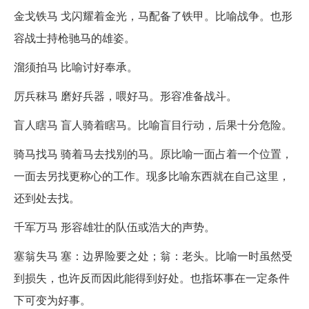
金戈铁马 戈闪耀着金光，马配备了铁甲。比喻战争。也形
容战士持枪驰马的雄姿。
溜须拍马 比喻讨好奉承。
厉兵秣马 磨好兵器，喂好马。形容准备战斗。
盲人瞎马 盲人骑着瞎马。比喻盲目行动，后果十分危险。
骑马找马 骑着马去找别的马。原比喻一面占着一个位置，
一面去另找更称心的工作。现多比喻东西就在自己这里，
还到处去找。
千军万马 形容雄壮的队伍或浩大的声势。
塞翁失马 塞：边界险要之处；翁：老头。比喻一时虽然受
到损失，也许反而因此能得到好处。也指坏事在一定条件
下可变为好事。