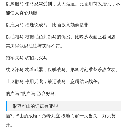
以渴服马 使马忍渴受训，从人驱遣。比喻用苛政治民，不
能使人真心顺服。
以鹿为马 把鹿说成马。比喻故意颠倒是非。
以毛相马 根据毛色判断马的优劣。比喻从表面上看问题，
其所得认识往往与实际不符。
招军买马 犹招兵买马。
枕戈汗马 枕着武器，疾驰战马。形容时刻准备杀敌立功。
止戈散马 停用兵戈，放还战马，意谓结束战争。
的卢马 “的卢马”形容好马。
形容华山的词语有哪些
描写华山的成语：危峰兀立 拔地而起一夫当关，万夫莫
开。