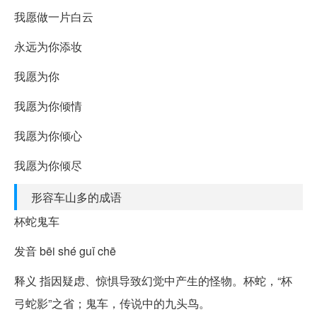
我愿做一片白云
永远为你添妆
我愿为你
我愿为你倾情
我愿为你倾心
我愿为你倾尽
形容车山多的成语
杯蛇鬼车
发音 bēi shé guǐ chē
释义 指因疑虑、惊惧导致幻觉中产生的怪物。杯蛇，“杯
弓蛇影”之省；鬼车，传说中的九头鸟。