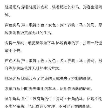
轻裘肥马 穿着轻暖的皮袄，骑着肥壮的好马。形容生活阔
绰。
声色狗马 声：歌舞；色：女色；狗：养狗；马：骑马。形
容剥削阶级荒淫无耻的生活。
舍得一身剐，敢把皇帝拉下马 比喻再难的事，拼着一死也
敢干下去。
声色犬马 声：歌舞；色：女色；犬：养狗；马：骑马。形
容剥削阶级荒淫无耻的生活方式。
脱缰之马 比喻没有了约束的人或失去了控制的事物。
素车白马 旧时办丧事用的车马，后用作送葬的语词。
童牛角马 童牛：没有角的牛；角马：长角的马。比喻不伦
不类的东西。也比喻违反常理，不可能存在的事物。