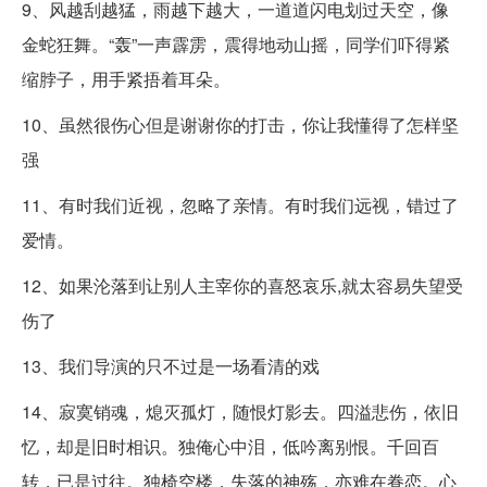
9、风越刮越猛，雨越下越大，一道道闪电划过天空，像
金蛇狂舞。“轰”一声霹雳，震得地动山摇，同学们吓得紧
缩脖子，用手紧捂着耳朵。
10、虽然很伤心但是谢谢你的打击，你让我懂得了怎样坚
强
11、有时我们近视，忽略了亲情。有时我们远视，错过了
爱情。
12、如果沦落到让别人主宰你的喜怒哀乐,就太容易失望受
伤了
13、我们导演的只不过是一场看清的戏
14、寂寞销魂，熄灭孤灯，随恨灯影去。四溢悲伤，依旧
忆，却是旧时相识。独俺心中泪，低吟离别恨。千回百
转，已是过往。独椅空楼，失落的神殇，亦难在眷恋。心