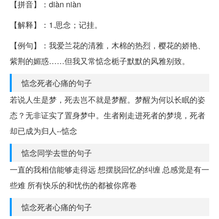
【拼音】：diàn niàn
【解释】：1.思念；记挂。
【例句】：我爱兰花的清雅，木棉的热烈，樱花的娇艳、
紫荆的媚惑……但我又常惦念栀子默默的风雅别致。
惦念死者心痛的句子
若说人生是梦，死去岂不就是梦醒。梦醒为何以长眠的姿
态？无非证实了置身梦中。生者刚走进死者的梦境，死者
却已成为归人--惦念
惦念同学去世的句子
一直的我相信能够走得远 想摆脱回忆的纠缠 总感觉是有一
些难 所有快乐的和忧伤的都被你席卷
惦念死者心痛的句子