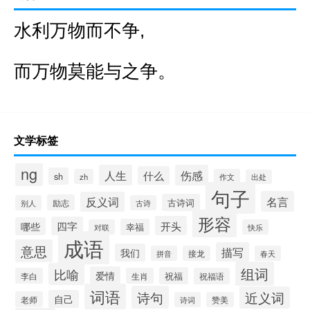
水利万物而不争,
而万物莫能与之争。
文学标签
ng
人生
伤感
什么
sh
zh
作文
出处
句子
名言
反义词
古诗词
励志
别人
古诗
形容
开头
四字
哪些
幸福
对联
快乐
成语
意思
描写
我们
拼音
接龙
春天
组词
比喻
爱情
祝福
李白
生肖
祝福语
词语
诗句
近义词
自己
老师
诗词
赞美