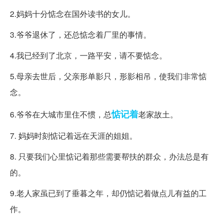
2.妈妈十分惦念在国外读书的女儿。
3.爷爷退休了，还总惦念着厂里的事情。
4.我已经到了北京，一路平安，请不要惦念。
5.母亲去世后，父亲形单影只，形影相吊，使我们非常惦
念。
惦记着
6.爷爷在大城市里住不惯，总
老家故土。
7. 妈妈时刻惦记着远在天涯的姐姐。
8. 只要我们心里惦记着那些需要帮扶的群众，办法总是有
的。
9.老人家虽已到了垂暮之年，却仍惦记着做点儿有益的工
作。