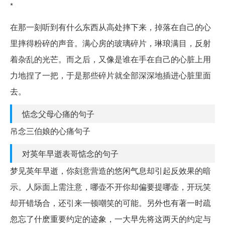
*
在那一刻听到有什么东西从高处摔下来，掉落在自己的心
里摔得粉碎的声音。满心房的玻璃碎片，琳琅满目，反射
着杂乱的光芒。而之后，又像是谁在手在自己的心脏上用
力地捏了一把，于是那些碎片就全部深深地插进心脏里面
去。
惦念父母心痛的句子
吊念三伯娘的心痛句子
对英年早逝表哥惦念的句子
梦见英年早逝，你刻意营造的悠闲气息却引起反效果的暗
示。人际面上需注意，哪壶不开你却偏要提哪壶，开玩笑
却开错场合，还引来一顿嘲笑的可能。另外也有著一时疏
忽忘了什麽重要约定的迹象，一大早先将这两天的约定与