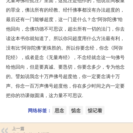
无量寿佛经批注》里面，这批注是他作的，他说世间极重
的罪业，佛法所有的经教、经忏佛事都没有办法超度的，
最后还有一门能够超度，这一门是什么？念“阿弥陀佛”给
他回向，念佛功德不可思议，超出所有一切的法门，你去
读这本书你就知道了。所以你问超度用什么方法最有利，
没有比“阿弥陀佛”更殊胜的。所以你要念经，你念《阿弥
陀经》，或者是念《无量寿经》，不念经就念这一句佛号
给他回向，但是要真诚、要恳切，你要念多少，专为他念
的。譬如说我念十万声佛号超度他，你一定要念满十万
声。你念一百万声佛号超度他，你在多少时间之内一定要
把你的功课做圆满，这力量不可思议.
网络标签：
思念
惦念
惦记着
上一篇