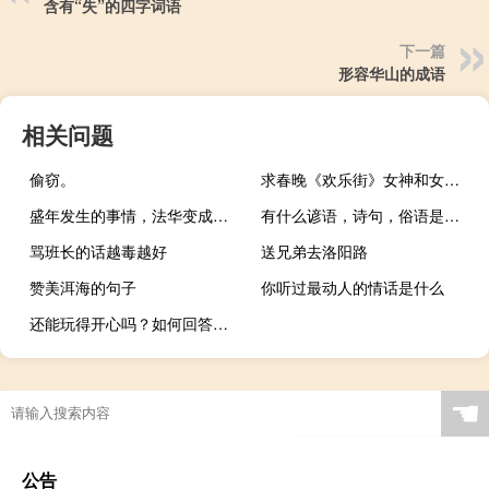
含有“失”的四字词语
下一篇
形容华山的成语
相关问题
偷窃。
求春晚《欢乐街》女神和女汉子的台词，
盛年发生的事情，法华变成了朱妍
有什么谚语，诗句，俗语是形容人忙碌不
骂班长的话越毒越好
送兄弟去洛阳路
赞美洱海的句子
你听过最动人的情话是什么
还能玩得开心吗？如何回答下一句
☚
公告