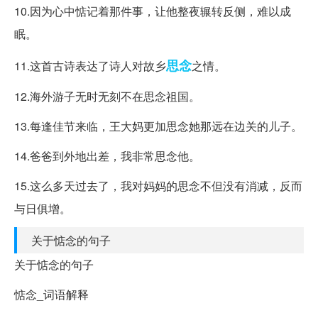
10.因为心中惦记着那件事，让他整夜辗转反侧，难以成
眠。
思念
11.这首古诗表达了诗人对故乡
之情。
12.海外游子无时无刻不在思念祖国。
13.每逢佳节来临，王大妈更加思念她那远在边关的儿子。
14.爸爸到外地出差，我非常思念他。
15.这么多天过去了，我对妈妈的思念不但没有消减，反而
与日俱增。
关于惦念的句子
关于惦念的句子
惦念_词语解释