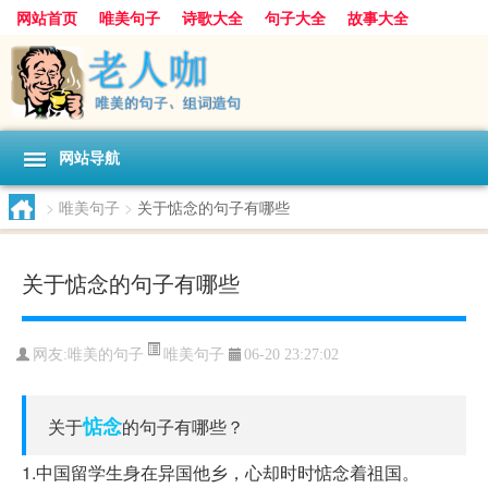
网站首页
唯美句子
诗歌大全
句子大全
故事大全
人生感悟
其他美文
美文欣赏
伤感文字
散文随笔
感人故事
句子分类
网站导航
>
唯美句子
>
关于惦念的句子有哪些
关于惦念的句子有哪些
唯美句子
网友:
唯美的句子
06-20 23:27:02
惦念
关于
的句子有哪些？
1.中国留学生身在异国他乡，心却时时惦念着祖国。