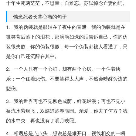
十年生死两茫茫，不思量，自难忘。苏轼悼念亡妻的词。
惦念死者长辈心痛的句子
1、我的伪装就是眼泪在子夜中的宣泄，我的伪装就是在
微笑背后落下的泪花，那滴滴如珠的泪告诉自己，你的伪
装很失败，你的伪装很假，每一个伪装都被人看透了，只
是你自己还沉醉在其中。
2、一个人只有一个心脏，却有两个心房。一个住着快
乐；一个住着悲伤。不要笑得太大声，不然会吵醒旁边的
悲伤。
3、我的世界再也不见柳色成荫，鲜花烂漫；再也不见小
桥流水紫烟飞，双蝶追逐春满园。亲爱，你去了何方？我
的水中央，再也没有了明月映照。
4、相遇总是点点头，想说总是难开口，视线相交的一瞬