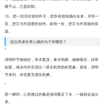
随千山，已是斜阳。
15、把一切泪水留给昨天，把所有烦恼抛向未来，开怀一
笑，把它当作甜蜜的创伤，纵情一饮，把它当作美丽的痕
迹。
惦念死者长辈心痛的句子有哪些？
*
清明时节物候好，草木繁茂，春光明媚，杨柳垂丝、绿草
如茵，城乡内外呈现出一派生机勃勃的景象。朋友，清明
节来到，你也要充满生机噢。
*
那一瞬间，心里难过的像是海绵蓄足了水，一碰就会溢出
来。