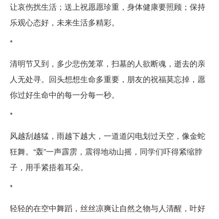
让哀伤扰生活；送上祝愿愿珍重，身体健康要照顾；保持
乐观心态好，未来生活多精彩。
*
清明节又到，多少悲伤笼罩，扫墓的人欲断魂，逝去的亲
人无处寻。回头想想生命多重要，朋友的祝福莫忘掉，愿
你过好生命中的每一分每一秒。
*
风越刮越猛，雨越下越大，一道道闪电划过天空，像金蛇
狂舞。“轰”一声霹雳，震得地动山摇，同学们吓得紧缩脖
子，用手紧捂着耳朵。
*
轻轻的在空中舞蹈，丝丝凉爽让自然之物与人清醒，叶好