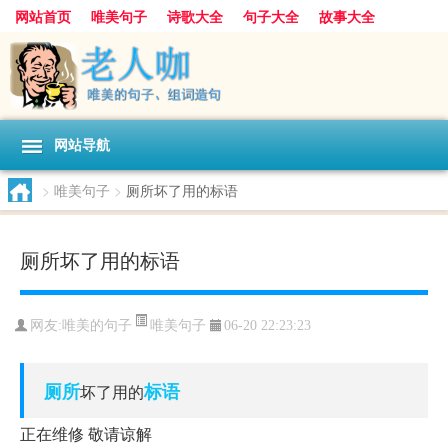
网站首页
唯美句子
诗歌大全
句子大全
故事大全
人生感悟
其他美文
美文欣赏
伤感文字
散文随笔
感人故事
句子分类
网站导航
>
唯美句子
>
厕所坏了用的标语
厕所坏了用的标语
唯美句子
网友:
唯美的句子
06-20 22:23:23
厕所
标语
坏了用的
正在维修 敬请谅解