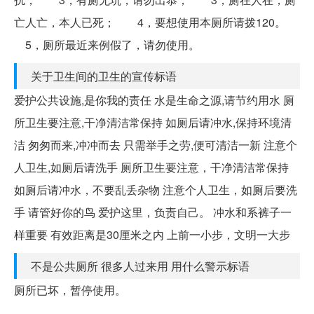
亡人亡，本人已死； 4，要想使用本厕所请拨120。
5，厕所最近来例假了，请勿使用。
关于卫生间的卫生的宣传标语
爱护公共设施,是你我的责任 水是生命之源,请节约用水 厕
所卫生要注意,干净清洁常保持 如厕后请冲水,保持环境清
洁 匆匆而来,冲冲而去 只需举手之劳,便可清洁一新 注意个
人卫生,如厕后请洗手 厕所卫生要注意，干净清洁常保持
如厕后请冲水，不要乱丢杂物 注意个人卫生，如厕后要洗
手 请管好你的鸟 爱护这里，负责自己。 冲水和系裤子一
样重要 有效距离是30厘米之内 上前一小步，文明一大步
不是公共厕所 很多人过来用 用什么警示标语
厕所已坏，暂停使用。