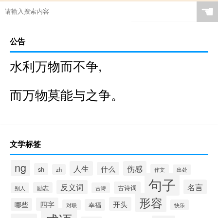
☚
公告
水利万物而不争,
而万物莫能与之争。
文学标签
ng
人生
伤感
什么
sh
zh
作文
出处
句子
名言
反义词
古诗词
励志
别人
古诗
形容
开头
四字
哪些
幸福
对联
快乐