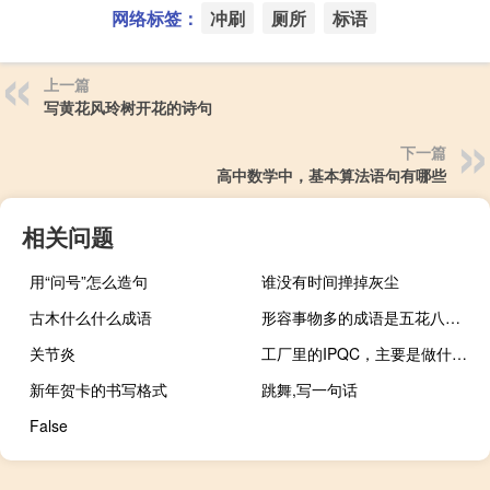
网络标签：
冲刷
厕所
标语
上一篇
写黄花风玲树开花的诗句
下一篇
高中数学中，基本算法语句有哪些
相关问题
用“问号”怎么造句
谁没有时间掸掉灰尘
古木什么什么成语
形容事物多的成语是五花八门还是五花入
关节炎
工厂里的IPQC，主要是做什么的
新年贺卡的书写格式
跳舞,写一句话
False