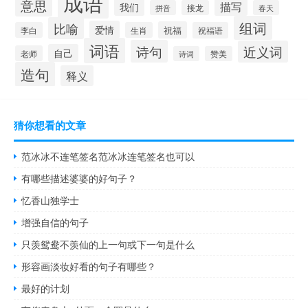
成语
意思
描写
我们
拼音
接龙
春天
组词
比喻
爱情
祝福
李白
生肖
祝福语
词语
诗句
近义词
自己
老师
诗词
赞美
造句
释义
猜你想看的文章
范冰冰不连笔签名范冰冰连笔签名也可以
有哪些描述婆婆的好句子？
忆香山独学士
增强自信的句子
只羡鸳鸯不羡仙的上一句或下一句是什么
形容画淡妆好看的句子有哪些？
最好的计划