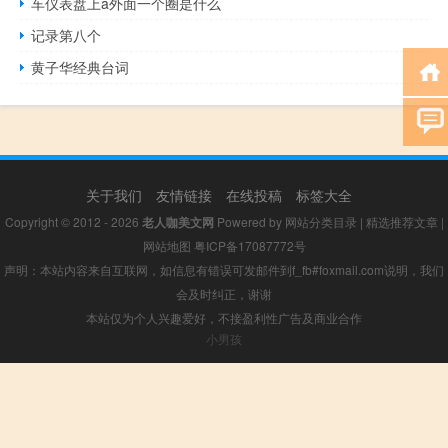
车仪表盘上a外面一个圈是什么
记录第八个
黄子华经典台词
关于我们
友情链接
在线投稿
标签大全
Copyright © 2012 - 2026
老人咖美文网
Powered by
网站分类目录
|
精选推荐文章
|
网站地图
粤ICP备17087772号
声明：本站内容来自互联网，如信息有错误可发邮件到f_fb#foxmail.com说明，我们
会及时纠正，谢谢
本站仅为个人兴趣爱好，不接盈利性广告及商业合作
小男孩