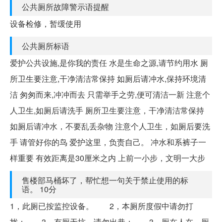
公共厕所故障警示语提醒
设备检修，暂缓使用
公共厕所标语
爱护公共设施,是你我的责任 水是生命之源,请节约用水 厕
所卫生要注意,干净清洁常保持 如厕后请冲水,保持环境清
洁 匆匆而来,冲冲而去 只需举手之劳,便可清洁一新 注意个
人卫生,如厕后请洗手 厕所卫生要注意，干净清洁常保持
如厕后请冲水，不要乱丢杂物 注意个人卫生，如厕后要洗
手 请管好你的鸟 爱护这里，负责自己。 冲水和系裤子一
样重要 有效距离是30厘米之内 上前一小步，文明一大步
售楼部马桶坏了，帮忙想一句关于禁止使用的标
语。 10分
1，此厕已按监控设备。 2，本厕所度假中请勿打
扰； 3，有厕无坑，请勿出恭； 3，厕在人在，厕