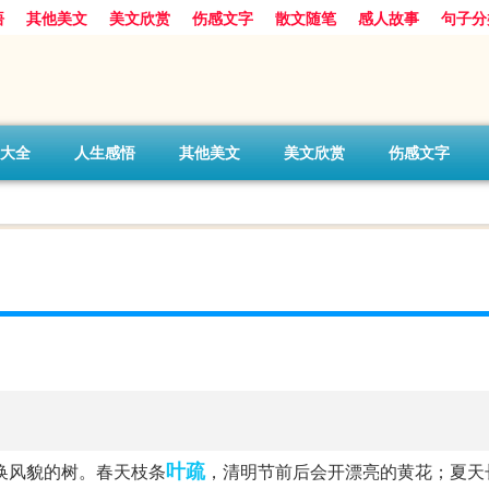
悟
其他美文
美文欣赏
伤感文字
散文随笔
感人故事
句子分
大全
人生感悟
其他美文
美文欣赏
伤感文字
叶疏
换风貌的树。春天枝条
，清明节前后会开漂亮的黄花；夏天