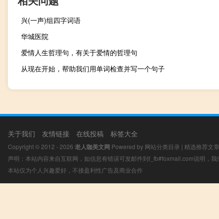
相关问题
兴(一声)组四字词语
华城医院
爱情人生哲理句，有关于爱情的哲理句
从现在开始，帮助我们用单词检查并写一个句子
关于我们
友情链接
在线投稿
标签大全
Copyright © 2012 - 2026
老人咖美文网
Powered by
网站分类目录
|
精选推荐文
声明：本站内容来自互联网，如信息有错误可发邮件到f_fb#foxmail.com说明
本站仅为个人兴趣爱好，不接盈利性广告及商业合作