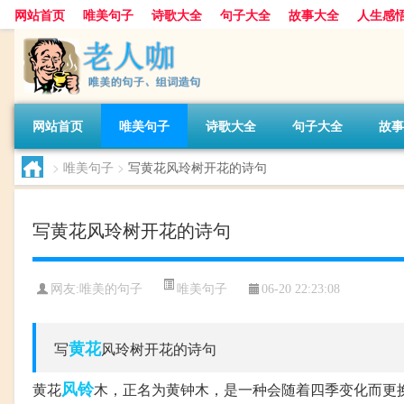
网站首页
唯美句子
诗歌大全
句子大全
故事大全
人生感
网站首页
唯美句子
诗歌大全
句子大全
故事
>
唯美句子
>
写黄花风玲树开花的诗句
写黄花风玲树开花的诗句
唯美句子
网友:
唯美的句子
06-20 22:23:08
黄花
写
风玲树开花的诗句
风铃
黄花
木，正名为黄钟木，是一种会随着四季变化而更