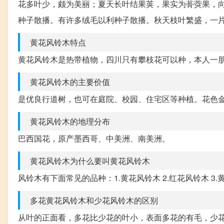
花多叶少，颇为美丽；夏天长叶结果荚，果实为蓇葖果，
种子散播。有许多绒毛以利种子散播。秋天枝叶繁盛，一
黄花风铃木特点
黄花风铃木是热带植物，四川只有攀枝花可以种，本人一
黄花风铃木的主要价值
是优良行道树，也可在庭院、校园、住宅区等种植。花色
黄花风铃木的地理分布
巴西国花，原产墨西哥、中美洲、南美洲。
黄花风铃木为什么要叫黄花风铃木
风铃木有下面常见的品种：1.黄花风铃木 2.红花风铃木 3.
多花黄花风铃木和少花风铃木的区别
从叶的正面看，多花比少花的叶小，表面多花的有毛，少