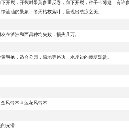
向下开裂，开裂时果荚多重反卷，向下开裂，种子带薄翅，有许
片绿油油的景象；冬天枯枝落叶，呈现出凄凉之美。
朋友在泸洲和西昌种均失败，损失几万。
金黄明艳，适合公园，绿地等路边，水岸边的栽培观赏。
黄金风铃木 4.蓝花风铃木
花的光滑