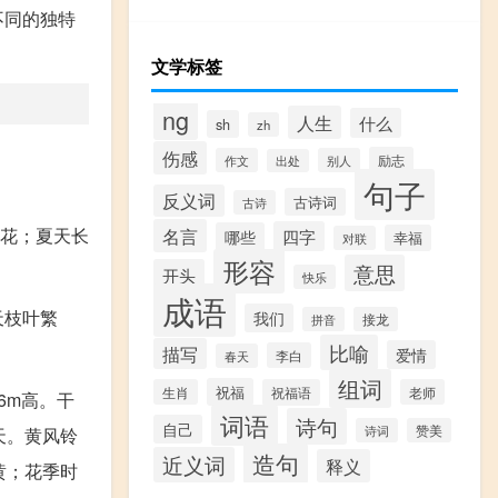
不同的独特
文学标签
ng
人生
什么
sh
zh
伤感
励志
作文
别人
出处
句子
反义词
古诗词
古诗
黄花；夏天长
名言
四字
哪些
幸福
对联
形容
意思
开头
快乐
成语
天枝叶繁
我们
拼音
接龙
比喻
。
描写
爱情
李白
春天
组词
祝福
生肖
祝福语
老师
6m高。干
词语
诗句
自己
诗词
赞美
天。黄风铃
造句
近义词
释义
黄；花季时