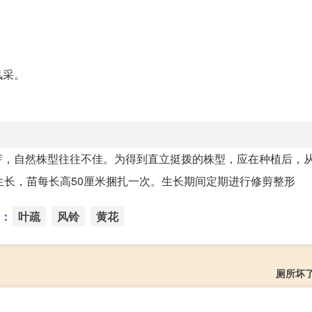
风采。
，自然株型往往不佳。为得到直立挺拨的株型，应在种植后，从苗
生长，苗每长高50厘米捆扎一次。生长期间定期进行修剪整形
：
叶疏
风铃
黄花
厕所坏