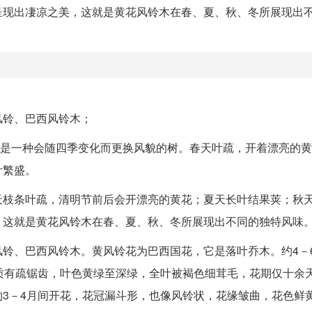
呈现出凄凉之美，这就是黄花风铃木在春、夏、秋、冬所展现出
风铃、巴西风铃木；
花，黄风铃木是一种会随四季变化而更换风貌的树。春天叶疏，开着漂亮的
叶繁盛。
天枝条叶疏，清明节前后会开漂亮的黄花；夏天长叶结果荚；秋
，这就是黄花风铃木在春、夏、秋、冬所展现出不同的独特风味
铃、巴西风铃木。黄风铃花为巴西国花，它是落叶乔木。约4－
质有疏锯齿，叶色黄绿至深绿，全叶被褐色细茸毛，花期仅十余
3－4月间开花，花冠漏斗形，也像风铃状，花缘皱曲，花色鲜