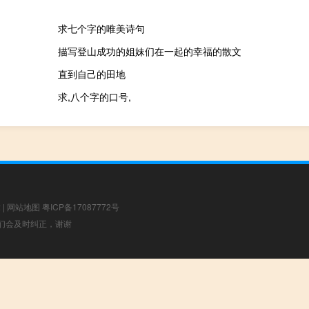
求七个字的唯美诗句
描写登山成功的姐妹们在一起的幸福的散文
直到自己的田地
求,八个字的口号,
章
|
网站地图
粤ICP备17087772号
，我们会及时纠正，谢谢