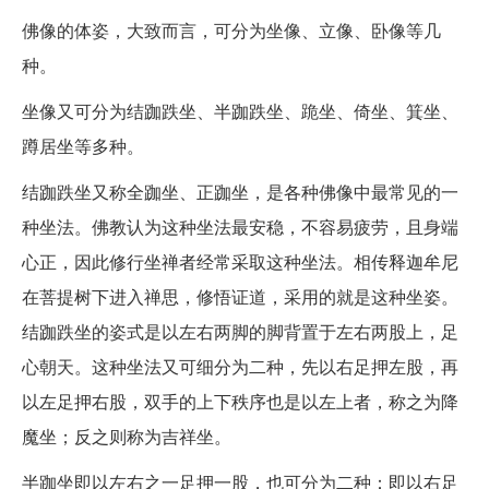
佛像的体姿，大致而言，可分为坐像、立像、卧像等几
种。
坐像又可分为结跏跌坐、半跏跌坐、跪坐、倚坐、箕坐、
蹲居坐等多种。
结跏跌坐又称全跏坐、正跏坐，是各种佛像中最常见的一
种坐法。佛教认为这种坐法最安稳，不容易疲劳，且身端
心正，因此修行坐禅者经常采取这种坐法。相传释迦牟尼
在菩提树下进入禅思，修悟证道，采用的就是这种坐姿。
结跏跌坐的姿式是以左右两脚的脚背置于左右两股上，足
心朝天。这种坐法又可细分为二种，先以右足押左股，再
以左足押右股，双手的上下秩序也是以左上者，称之为降
魔坐；反之则称为吉祥坐。
半跏坐即以左右之一足押一股，也可分为二种：即以右足