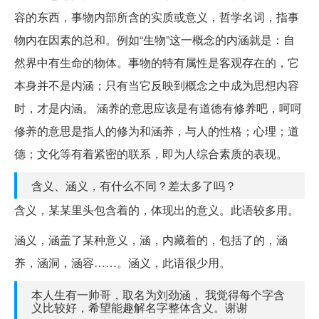
容的东西，事物内部所含的实质或意义，哲学名词，指事
物内在因素的总和。例如“生物”这一概念的内涵就是：自
然界中有生命的物体。事物的特有属性是客观存在的，它
本身并不是内涵；只有当它反映到概念之中成为思想内容
时，才是内涵。 涵养的意思应该是有道德有修养吧，呵呵
修养的意思是指人的修为和涵养，与人的性格；心理；道
德；文化等有着紧密的联系，即为人综合素质的表现。
含义、涵义，有什么不同？差太多了吗？
含义，某某里头包含着的，体现出的意义。此语较多用。
涵义，涵盖了某种意义，涵，内藏着的，包括了的，涵
养，涵洞，涵容……。涵义，此语很少用。
本人生有一帅哥，取名为刘劲涵， 我觉得每个字含
义比较好，希望能趣解名字整体含义。谢谢