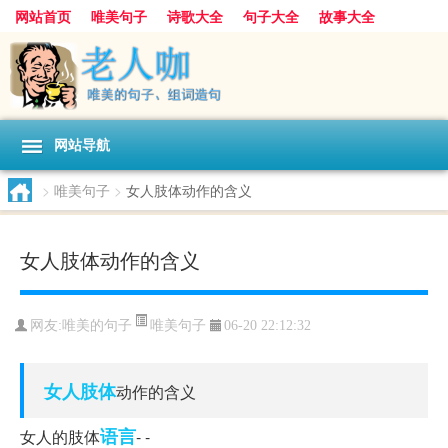
网站首页
唯美句子
诗歌大全
句子大全
故事大全
人生感悟
其他美文
美文欣赏
伤感文字
散文随笔
感人故事
句子分类
网站导航
>
唯美句子
>
女人肢体动作的含义
女人肢体动作的含义
唯美句子
网友:
唯美的句子
06-20 22:12:32
女人
肢体
动作的含义
语言
女人的肢体
- -