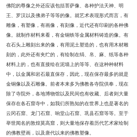
佛陀的尊像之外还应该包括菩萨像、各种护法天神、明
王、罗汉以及佛弟子等等的像。就艺术表现形式而言，有
雕像，有塑像，有画像，有刻像，近代还有印刷的各种佛
像。就制作材料来看，有金铜铁等金属材料铸造的像。有
在石头上雕刻出来的像，有用泥土塑造的，也有用木材雕
刻的，此外还有夹纻的，有绘制在绢、帛、麻、纸等各种
材料上的，也有直接绘在泥墙上的等等、在这种种材料
中，以金属和岩石最直保存，因此，现在保存最多的就是
金铜像以及石雕像。前者本来多为佛教各寺院供奉，现在
除了寺院外，各地博物馆以及民间也有收藏、后者则大量
保存在各石窟寺中，如我们所熟知的在世界上也是著名的
云冈石窟、龙门石窟、响堂山石窟、巩县石窟等等。至于
举世闻名的敦煌莫高窟，则大量地保存着历代艺术家绘制
的佛教壁画，以及唐代以来的佛教塑像。