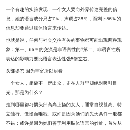
一个有趣的实验发现：一个女人要向外界传达完整的信
息，她的语言成分只占7％，声调占38％，而剩下55％的
信息却要通过肢体语言来传达。
也就是说，任何与社会交往有关的事物都可能出现两种现
象：第一、55％的交流是非语言性的?第二、非语言性所
表达的影响力要比语言表达性强5倍左右。
头部姿态 因为丰富所以耐看
一个女人，相貌不一定出众，走在人群里却绝对吸引目
光，那是为什么？
走到哪里都习惯头部高高上扬的女人，通常自视甚高、特
立独行、傲慢而唯我。或许是因为她们的先天条件一般都
不错；或许是因为她们善于利用肢体语言的妙处，首先从