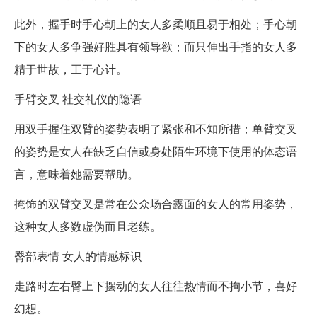
此外，握手时手心朝上的女人多柔顺且易于相处；手心朝
下的女人多争强好胜具有领导欲；而只伸出手指的女人多
精于世故，工于心计。
手臂交叉 社交礼仪的隐语
用双手握住双臂的姿势表明了紧张和不知所措；单臂交叉
的姿势是女人在缺乏自信或身处陌生环境下使用的体态语
言，意味着她需要帮助。
掩饰的双臂交叉是常在公众场合露面的女人的常用姿势，
这种女人多数虚伪而且老练。
臀部表情 女人的情感标识
走路时左右臀上下摆动的女人往往热情而不拘小节，喜好
幻想。