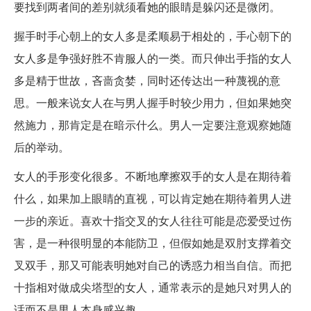
要找到两者间的差别就须看她的眼睛是躲闪还是微闭。
握手时手心朝上的女人多是柔顺易于相处的，手心朝下的
女人多是争强好胜不肯服人的一类。而只伸出手指的女人
多是精于世故，吝啬贪婪，同时还传达出一种蔑视的意
思。一般来说女人在与男人握手时较少用力，但如果她突
然施力，那肯定是在暗示什么。男人一定要注意观察她随
后的举动。
女人的手形变化很多。不断地摩擦双手的女人是在期待着
什么，如果加上眼睛的直视，可以肯定她在期待着男人进
一步的亲近。喜欢十指交叉的女人往往可能是恋爱受过伤
害，是一种很明显的本能防卫，但假如她是双肘支撑着交
叉双手，那又可能表明她对自己的诱惑力相当自信。而把
十指相对做成尖塔型的女人，通常表示的是她只对男人的
话而不是男人本身感兴趣。