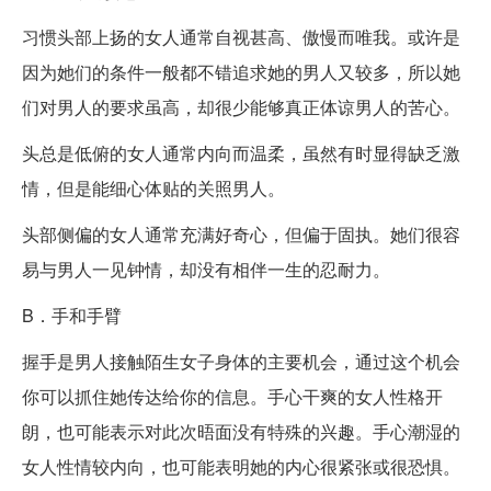
习惯头部上扬的女人通常自视甚高、傲慢而唯我。或许是
因为她们的条件一般都不错追求她的男人又较多，所以她
们对男人的要求虽高，却很少能够真正体谅男人的苦心。
头总是低俯的女人通常内向而温柔，虽然有时显得缺乏激
情，但是能细心体贴的关照男人。
头部侧偏的女人通常充满好奇心，但偏于固执。她们很容
易与男人一见钟情，却没有相伴一生的忍耐力。
B．手和手臂
握手是男人接触陌生女子身体的主要机会，通过这个机会
你可以抓住她传达给你的信息。手心干爽的女人性格开
朗，也可能表示对此次晤面没有特殊的兴趣。手心潮湿的
女人性情较内向，也可能表明她的内心很紧张或很恐惧。