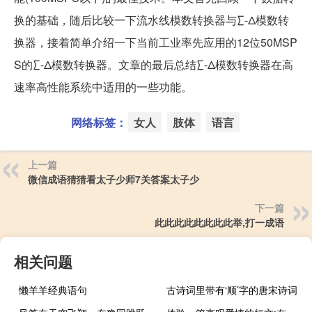
换的基础，随后比较一下流水线模数转换器与∑-Δ模数转
换器，接着简单介绍一下当前工业率先应用的12位50MSP
S的∑-Δ模数转换器。文章的最后总结∑-Δ模数转换器在高
速率高性能系统中适用的一些功能。
网络标签：
女人
肢体
语言
上一篇
微信成语猜猜看太子少师7关答案太子少
下一篇
此此此此此此此此举,打一成语
相关问题
懒羊羊经典语句
古诗词里带有‘顺’字的唐宋诗词