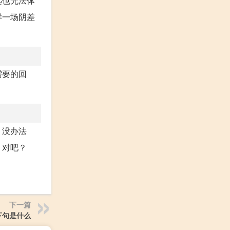
远也无法体
样一场阴差
需要的回
。没办法
。对吧？
下一篇
下句是什么