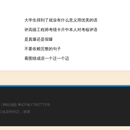
大学生得到了就业有什么意义用优美的语
评高级工程师考绩卡片中本人对考核评语
是真爆还是假爆
不要依赖完整的句子
看图猜成语一个迁一个迈
章
|
网站地图
粤ICP备17087772号
，我们会及时纠正，谢谢