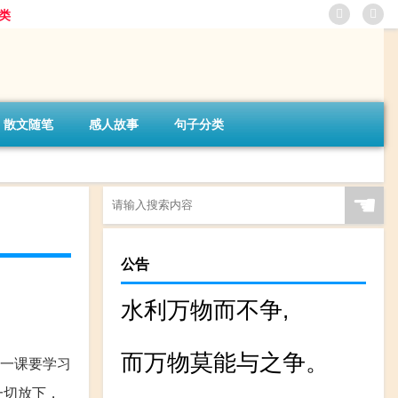
类
散文随笔
感人故事
句子分类
☚
公告
水利万物而不争,
而万物莫能与之争。
一课要学习
一切放下，