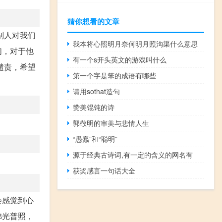
猜你想看的文章
别人对我们
我本将心照明月奈何明月照沟渠什么意思
们，对于他
有一个s开头英文的游戏叫什么
谴责，希望
第一个字是笨的成语有哪些
请用sothat造句
赞美馄饨的诗
郭敬明的审美与悲情人生
“愚蠢”和“聪明”
源于经典古诗词,有一定的含义的网名有
获奖感言一句话大全
会感觉到心
佛光普照，