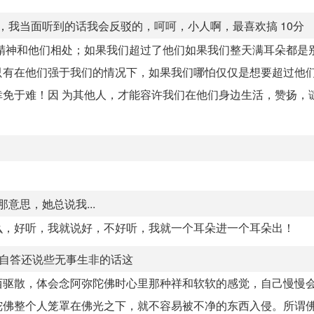
我当面听到的话我会反驳的，呵呵，小人啊，最喜欢搞 10分
精神和他们相处；如果我们超过了他们如果我们整天满耳朵都是
只有在他们强于我们的情况下，如果我们哪怕仅仅是想要超过他
免于难！因 为其他人，才能容许我们在他们身边生活，赞扬，
意思，她总说我...
么，好听，我就说好，不好听，我就一个耳朵进一个耳朵出！
说自答还说些无事生非的话这
西驱散，体会念阿弥陀佛时心里那种祥和软软的感觉，自己慢慢
陀佛整个人笼罩在佛光之下，就不容易被不净的东西入侵。所谓