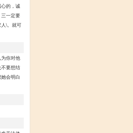
诚心的，诚
。三一定要
人\。就可
认为你对他
先不要想结
想她会明白