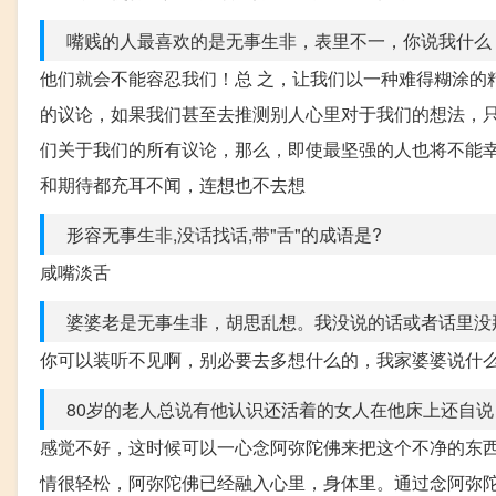
嘴贱的人最喜欢的是无事生非，表里不一，你说我什么，
他们就会不能容忍我们！总 之，让我们以一种难得糊涂的
的议论，如果我们甚至去推测别人心里对于我们的想法，
们关于我们的所有议论，那么，即使最坚强的人也将不能幸
和期待都充耳不闻，连想也不去想
形容无事生非,没话找话,带"舌"的成语是?
咸嘴淡舌
婆婆老是无事生非，胡思乱想。我没说的话或者话里没那
你可以装听不见啊，别必要去多想什么的，我家婆婆说什
80岁的老人总说有他认识还活着的女人在他床上还自
感觉不好，这时候可以一心念阿弥陀佛来把这个不净的东
情很轻松，阿弥陀佛已经融入心里，身体里。通过念阿弥