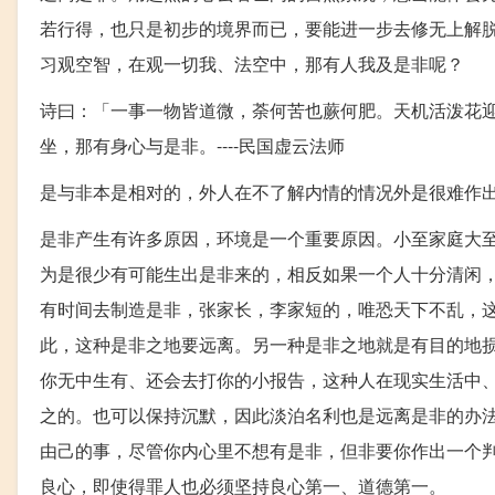
若行得，也只是初步的境界而已，要能进一步去修无上解
习观空智，在观一切我、法空中，那有人我及是非呢？
诗曰：「一事一物皆道微，荼何苦也蕨何肥。天机活泼花
坐，那有身心与是非。----民国虚云法师
是与非本是相对的，外人在不了解内情的情况外是很难作
是非产生有许多原因，环境是一个重要原因。小至家庭大
为是很少有可能生出是非来的，相反如果一个人十分清闲，
有时间去制造是非，张家长，李家短的，唯恐天下不乱，
此，这种是非之地要远离。另一种是非之地就是有目的地
你无中生有、还会去打你的小报告，这种人在现实生活中
之的。也可以保持沉默，因此淡泊名利也是远离是非的办
由己的事，尽管你内心里不想有是非，但非要你作出一个
良心，即使得罪人也必须坚持良心第一、道德第一。