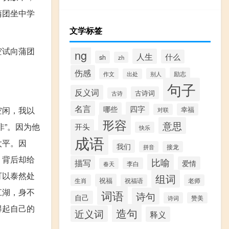
蒲团坐中学
文学标签
空试向蒲团
ng
人生
什么
sh
zh
伤感
励志
作文
别人
出处
句子
反义词
古诗词
古诗
名言
四字
哪些
空闲，我以
幸福
对联
形容
意思
”。因为他
开头
快乐
成语
太平。因
我们
拼音
接龙
，背后却给
比喻
描写
爱情
李白
春天
可以泰然处
组词
祝福
生肖
祝福语
老师
江湖，身不
词语
诗句
自己
诗词
赞美
得起自己的
造句
近义词
释义