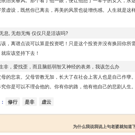
花依旧笑春风。那个看了他一眼，便让他想了一辈子的女人，永
好景虚设，既然你已离去，再美的风景也徒增伤感。人生就是这
声无息, 无怨无悔 仅仅只是活该吗?
活该，离谱点说可以算是投资吧！只是这个投资并没有换回你所
，就应该坚持下去！
生非，爱找歪，而且脑筋弱智又神经的表弟，我该怎么办
父母的悲哀。父母管教无加，长大了在社会上害人也是自己作孽
终究你是可以不理会他的。你有你的路，他有他自己的悲剧人生
：
修行
是非
虚云
为什么我说我说上句老婆就知道