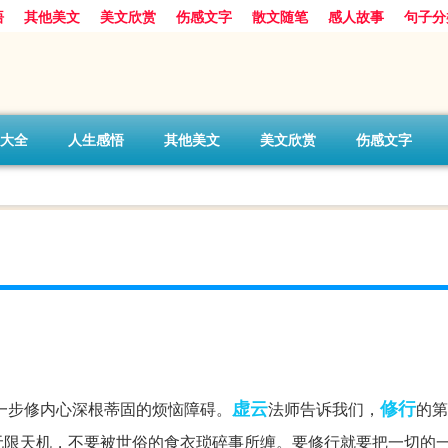
悟
其他美文
美文欣赏
伤感文字
散文随笔
感人故事
句子分
大全
人生感悟
其他美文
美文欣赏
伤感文字
。
虚云
修行
一步修内心深根蒂固的烦恼障碍。
法师告诉我们，
的第
无限天机，不要被世俗的食衣琐碎事所缠。要修行就要把一切的