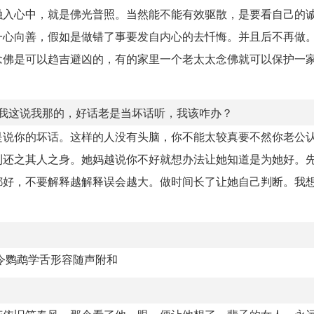
融入心中，就是佛光普照。当然能不能有效驱散，是要看自己的
一心向善，假如是做错了事要发自内心的去忏悔。并且后不再做
佛是可以趋吉避凶的，有的家里一个老太太念佛就可以保护一家
我这说我那的，好话老是当坏话听，我该咋办？
是说你的坏话。这样的人没有头脑，你不能太较真要不然你老公
到还之其人之身。她妈越说你不好就想办法让她知道是为她好。
都好，不要解释越解释误会越大。做时间长了让她自己判断。我
令鹦鹉学舌形容随声附和