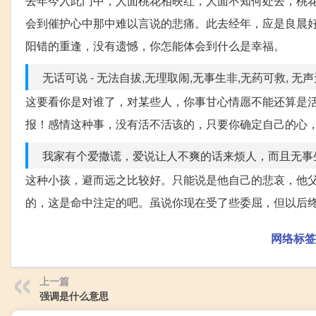
去年今入此门中，人面桃花相映红，人面不知何处去，桃
会到催护心中那中难以言说的悲痛。此去经年，应是良晨
阳错的重逢，没有遗憾，你怎能体会到什么是幸福。
无话可说 - 无法自拔,无理取闹,无事生非,无药可救, 无
这要看你是对谁了，对某些人，你事甘心情愿不能还算是
报！感情这种事，没有活不活该的，只要你确定自己的心
我家有个爱撒谎，爱说让人不爽的话来烦人，而且无事
这种小孩，避而远之比较好。只能说是他自己的悲哀，他
的，这是命中注定的吧。虽说你现在受了些委屈，但以后
网络标签
上一篇
强调是什么意思