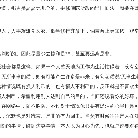
脱道，那更是寥寥无几个的。要修佛陀所教的出世间法，就要在
迎人，人事艰难食又衣。欲学修行齐放下，倘言向上更知稀。观
出判断的。因此尽量少去掺和是非，甚至要远离是非。
至社会都是这样。如果一个人整天地为工作为生活忙碌着，没有
无所事事的话，则有可能产生许多是非来，有句老话说“无事生非
这种情况既有损人利己的，也有损人不利己的，反正就是不喜欢
损人利己，希望利用别人达到自己的目的，当面还说着你的好坏
、在网络中，防不胜防。不过对于情况你只要有淡泊的心境也是
法，沉默也是对谎言、是非的有力回击。当然有时候往往是人在
判断的事情，碰到这类事情，本人以为良心为先，也就是说要对