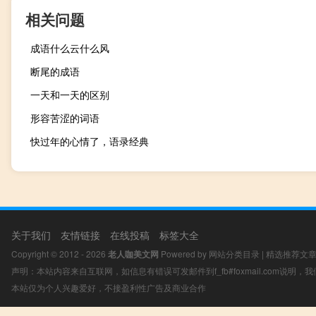
相关问题
成语什么云什么风
断尾的成语
一天和一天的区别
形容苦涩的词语
快过年的心情了，语录经典
关于我们
友情链接
在线投稿
标签大全
Copyright © 2012 - 2026
老人咖美文网
Powered by
网站分类目录
|
精选推荐文
声明：本站内容来自互联网，如信息有错误可发邮件到f_fb#foxmail.com说明
本站仅为个人兴趣爱好，不接盈利性广告及商业合作