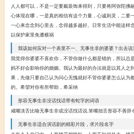
人人都可以，不是一定要戴装饰来得到，只要将阿弥陀佛
心体现在哪，一是真的相信有这个力量，心诚则灵，二要
一心来念念到心里去，念得越多越好。日常生活中能这样念
以保护家里免遭横祸
我该如何应对一个表里不一、无事生非的婆婆？出去说
我觉得你婆婆不喜欢你，不管你做什么都是错的，所以总
妈不好会影响你的婚姻。我认为最好的办法就是以其人之
果，先做只要自己认为问心无愧就好不管你婆婆怎么认为
的。希望对你有所帮助，希采纳
形容无事生非没话找话带有蛇字的词语
咸嘴淡舌比喻无事生非或没话找话说.笨嘴拙舌形容不善辞
无事生非适合演话剧的精彩片段，求片段名字