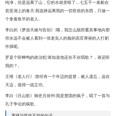
纯净，但是远离了山，它的水就变暗了…七五千一条船在
若亚湖上的春天:我选择远离我的一切世俗的东西，只做一
个拿着鱼竿的老人..
李白的《梦游天姥与告别》:哦，我怎么能郑重其事地向那
些永远不会被人看到一张老实人的脸的高官厚禄的人打躬
作揖呢。
罗是个听蝉鸣的政治犯:谁知道他还在不在唱歌？，谁还听
我的？。
王维《老人行》:曾经有一个年迈的提督，被人遗忘，远在
天边，值得一战立功。
李白《吕山歌》御史吕徐州:我是楚国的疯子，唱了一首与
孔子争论的疯歌。
离骚与世俗不符的句子