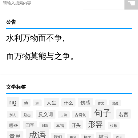
☚
公告
水利万物而不争,
而万物莫能与之争。
文学标签
ng
人生
伤感
什么
sh
zh
作文
出处
句子
名言
反义词
古诗词
励志
别人
古诗
形容
开头
四字
哪些
幸福
对联
快乐
成语
意思
描写
我们
拼音
接龙
春天