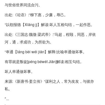
与世俗世界同流合污。
出处:《论语》:“柳下惠，少廉，辱己。
“以怨报德【Xiāng jj】解读:坏人互相勾结，一起作恶。
出处:《三国志·魏徵·梁武帝》:“马超，程颐，同恶，岸依
河，通，求成功，为所欲为。
“串通【láng bèi wéi jiān】解释:比喻串通做坏事。
有罪就是叛徒[péng béwéI Jiān]解读:相互勾结。
坏人串通做坏事。
来源:《新唐书·姜立传》“谋利之人，常为友友，与彼亦
私。
"...