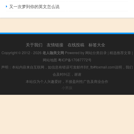
又一次梦到你的英文怎么说
关于我们
友情链接
在线投稿
标签大全
Copyright © 2012 - 2026
老人咖美文网
Powered by
网站分类目录
|
精选推荐文章
|
网站地图
粤ICP备17087772号
声明：本站内容来自互联网，如信息有错误可发邮件到f_fb#foxmail.com说明，我们
会及时纠正，谢谢
本站仅为个人兴趣爱好，不接盈利性广告及商业合作
小男孩