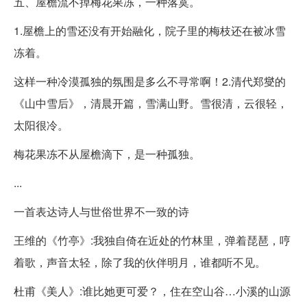
五、屋檐流不掉梅花果冻，一种落寞。
1.屋檐上的雪还没有开始融化，院子里的梅枝还在被冰雪
冻着。
这样一种冷漠孤独的氛围是多么不寻常啊！2.清代郑燮的
《山中雪后》，清晨开篇，雪满山野。雪很清，云很轻，
太阳很冷。
梅花果冻不从屋檐滴下，是一种孤独。
...
一首表达诗人与世俗世界不一致的诗
王维的《竹亭》:我独自倚在近处的竹林里，弹着琵琶，哼
着歌，声音太轻，除了我的伙伴明月，谁都听不见。
杜甫《美人》:谁比她更可爱？，住在空山谷…小溪的山源