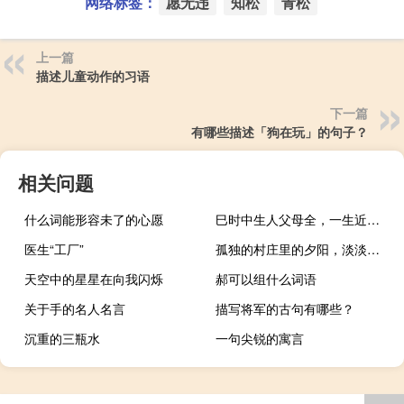
网络标签：
愿无违
知松
青松
上一篇
描述儿童动作的习语
下一篇
有哪些描述「狗在玩」的句子？
相关问题
什么词能形容未了的心愿
巳时中生人父母全，一生近贵财禄全，兄
医生“工厂”
孤独的村庄里的夕阳，淡淡的烟雾和老树西方寒鸦，在小洪飞的阴影下
天空中的星星在向我闪烁
郝可以组什么词语
关于手的名人名言
描写将军的古句有哪些？
沉重的三瓶水
一句尖锐的寓言