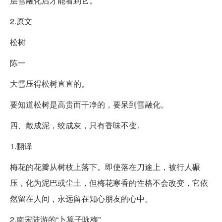
层雪融化后才能看到它。
2.原文
松树
陈一
大雪压得松树直直的。
要知道松树是高贵而干净的，要呆到雪融化。
四、散成泥，绞成灰，只有香味不变。
1.翻译
梅花的花瓣从树枝上落下。即使落在刀途上，被行人碾
压，化为泥巴或尘土，但梅花寒香的性格不会改变，它依
然留在人间，永远留在知心朋友的心中。
2.南宋陆游的“卜算子咏梅”