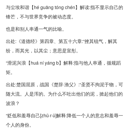
与尘埃和谐【hé guāng tóng chén】解读:指不显示自己的
锋芒，不与世界竞争的被动态度。
也是和别人串通一气的比喻。
出处:《道德经》第四章、第五十六章:“挫其锐气，解其
纷，而其光，以其尘；意思是宣彤。
“滑泥兴浪【huá ní yáng b】解释:指与他人串通，循规蹈
矩。
出处:楚国屈原，战国《楚辞·渔父》:“圣贤不拘泥于物，可
随大流。人是浑的。为什么不吐出他们的泥，掀起他们的
波浪？
“贬低和羞辱自己[zhǔ·r·ǔ]解释:降低一个人的意志和羞辱一
个人的身份。