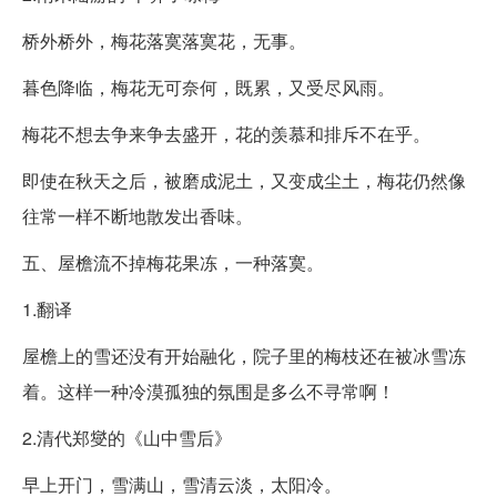
桥外桥外，梅花落寞落寞花，无事。
暮色降临，梅花无可奈何，既累，又受尽风雨。
梅花不想去争来争去盛开，花的羡慕和排斥不在乎。
即使在秋天之后，被磨成泥土，又变成尘土，梅花仍然像
往常一样不断地散发出香味。
五、屋檐流不掉梅花果冻，一种落寞。
1.翻译
屋檐上的雪还没有开始融化，院子里的梅枝还在被冰雪冻
着。这样一种冷漠孤独的氛围是多么不寻常啊！
2.清代郑燮的《山中雪后》
早上开门，雪满山，雪清云淡，太阳冷。