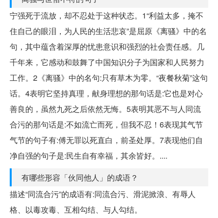
宁强死于流放，却不忍处于这种状态。1“利益太多，掩不
住自己的眼泪，为人民的生活悲哀”是屈原《离骚》中的名
句，其中蕴含着深厚的忧患意识和强烈的社会责任感。几
千年来，它感动和鼓舞了中国知识分子为国家和人民努力
工作。2《离骚》中的名句:只有草木为零。“夜餐秋菊”这句
话。4表明它坚持真理，献身理想的那句话是:它也是对心
善良的，虽然九死之后依然无悔。5表明其恶不与人同流
合污的那句话是:不如流亡而死，但我不忍！6表现其气节
气节的句子有:傅无罪以死直白，前圣处厚。7表现他们自
净自强的句子是:民生自有幸福，其余皆好。....
有哪些形容「伙同他人」的成语？
描述“同流合污”的成语有:同流合污、滑泥掀浪、有辱人
格、以毒攻毒、互相勾结、与人勾结。