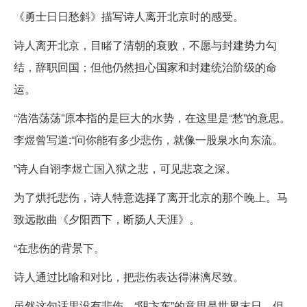
《勇士日日愁斜》描写诗人离开北京时的感受。
诗人离开北京，目睹了清朝的衰败，不愿与封建势力勾
结，辞职回国；但他仍然担心国家和封建统治阶级的命
运。
“浩浩荡荡”原本指的是巨大的水势，在这里是“愁”的意思。
李煜曾写道:“问你能有多少悲伤，就像一股泉水向东流。
”诗人自诩李煜亡国入狱之悲，可见悲哀之深。
为了烘托悲伤，诗人特意选择了离开北京的那个晚上。马
致远散曲《夕阳西下，断肠人天涯》。
“在悲伤的背景下。
诗人通过比喻和对比，把悲伤表达得淋漓尽致。
虽然这句话里没有悲伤，“阴卞东”的意思是世界末日，但