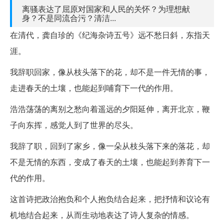
离骚表达了屈原对国家和人民的关怀？为理想献
身？不是同流合污？清洁...
在清代，龚自珍的《纪海杂诗五号》远不愁日斜，东指天
涯。
我辞职回家，像从枝头落下的花，却不是一件无情的事，
走进春天的土壤，也能起到哺育下一代的作用。
浩浩荡荡的离别之愁向着遥远的夕阳延伸，离开北京，鞭
子向东挥，感觉人到了世界的尽头。
我辞了职，回到了家乡，像一朵从枝头落下来的落花，却
不是无情的东西，变成了春天的土壤，也能起到养育下一
代的作用。
这首诗把政治抱负和个人抱负结合起来，把抒情和议论有
机地结合起来，从而生动地表达了诗人复杂的情感。