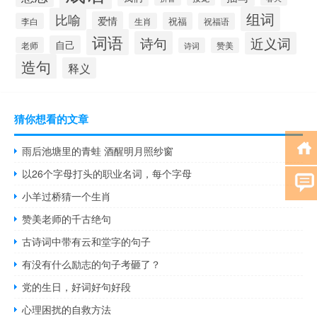
组词
比喻
爱情
祝福
李白
生肖
祝福语
词语
诗句
近义词
自己
老师
诗词
赞美
造句
释义
猜你想看的文章
雨后池塘里的青蛙 酒醒明月照纱窗
以26个字母打头的职业名词，每个字母
小羊过桥猜一个生肖
赞美老师的千古绝句
古诗词中带有云和堂字的句子
有没有什么励志的句子考砸了？
党的生日，好词好句好段
心理困扰的自救方法