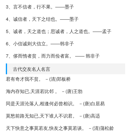
3、言不信者，行不果。——墨子
4、诚信者，天下之结也。——墨子
5、诚者，天之道也；思诚者，人之道也。——孟子
6、小信诚则大信立。——韩非子
7、侈而惰者贫，而力而俭者富。 —— 韩非子
古代交友名人名言
君有奇才我不贫。 －(清)郑板桥
海内存知已,天涯若比邻 。 －(唐)王勃
同是天涯沦落人,相逢何必曾相识。 －(唐)白居易
莫愁前路无知已,天下谁人不识君。 －(唐)高适
天下快意之事莫若友,快友之事莫若谈。 －(清)蒲松龄