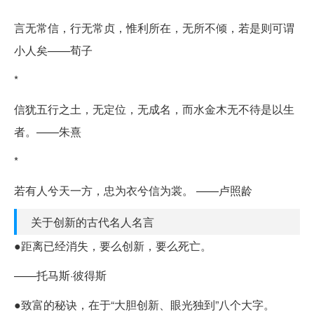
言无常信，行无常贞，惟利所在，无所不倾，若是则可谓
小人矣——荀子
*
信犹五行之土，无定位，无成名，而水金木无不待是以生
者。——朱熹
*
若有人兮天一方，忠为衣兮信为裳。 ——卢照龄
关于创新的古代名人名言
●距离已经消失，要么创新，要么死亡。
——托马斯·彼得斯
●致富的秘诀，在于“大胆创新、眼光独到”八个大字。