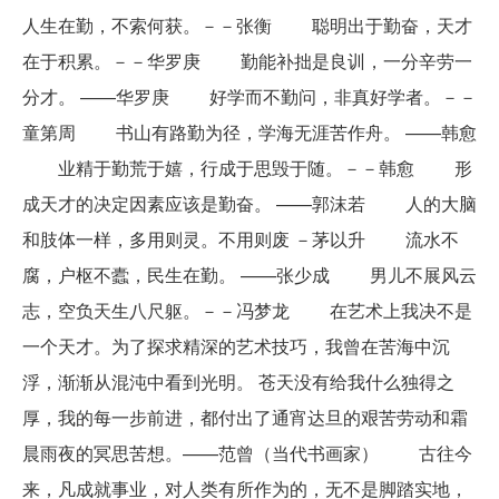
人生在勤，不索何获。－－张衡 聪明出于勤奋，天才
在于积累。－－华罗庚 勤能补拙是良训，一分辛劳一
分才。 ——华罗庚 好学而不勤问，非真好学者。－－
童第周 书山有路勤为径，学海无涯苦作舟。 ——韩愈
业精于勤荒于嬉，行成于思毁于随。－－韩愈 形
成天才的决定因素应该是勤奋。 ——郭沫若 人的大脑
和肢体一样，多用则灵。不用则废 －茅以升 流水不
腐，户枢不蠹，民生在勤。 ——张少成 男儿不展风云
志，空负天生八尺躯。－－冯梦龙 在艺术上我决不是
一个天才。为了探求精深的艺术技巧，我曾在苦海中沉
浮，渐渐从混沌中看到光明。 苍天没有给我什么独得之
厚，我的每一步前进，都付出了通宵达旦的艰苦劳动和霜
晨雨夜的冥思苦想。——范曾（当代书画家） 古往今
来，凡成就事业，对人类有所作为的，无不是脚踏实地，