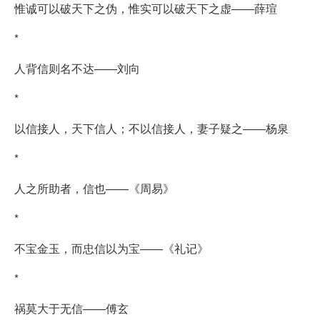
惟诚可以破天下之伪，惟实可以破天下之虚——薛瑄
*
人背信则名不达——刘向
*
以信接人，天下信人；不以信接人，妻子疑之——杨泉
*
人之所助者，信也——《周易》
*
不宝金玉，而忠信以为宝——《礼记》
*
祸莫大于无信——傅玄