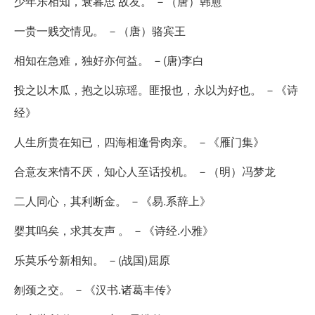
少年乐相知，衰暮思 故友。 －（唐）韩愈
一贵一贱交情见。 －（唐）骆宾王
相知在急难，独好亦何益。 －(唐)李白
投之以木瓜，抱之以琼瑶。匪报也，永以为好也。 －《诗
经》
人生所贵在知已，四海相逢骨肉亲。 －《雁门集》
合意友来情不厌，知心人至话投机。 －（明）冯梦龙
二人同心，其利断金。 －《易.系辞上》
婴其呜矣，求其友声 。 －《诗经.小雅》
乐莫乐兮新相知。 －(战国)屈原
刎颈之交。 －《汉书.诸葛丰传》