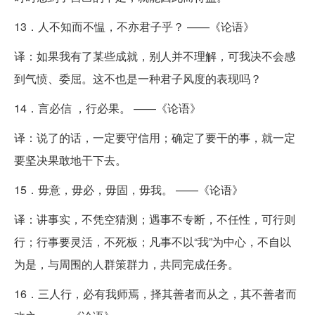
13．人不知而不愠，不亦君子乎？ ——《论语》
译：如果我有了某些成就，别人并不理解，可我决不会感
到气愤、委屈。这不也是一种君子风度的表现吗？
14．言必信 ，行必果。 ——《论语》
译：说了的话，一定要守信用；确定了要干的事，就一定
要坚决果敢地干下去。
15．毋意，毋必，毋固，毋我。 ——《论语》
译：讲事实，不凭空猜测；遇事不专断，不任性，可行则
行；行事要灵活，不死板；凡事不以“我”为中心，不自以
为是，与周围的人群策群力，共同完成任务。
16．三人行，必有我师焉，择其善者而从之，其不善者而