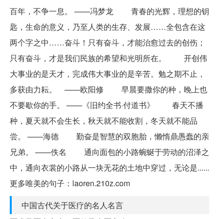
百年，不争一息。 ——冯梦龙 青春的光辉，理想的钥
匙，生命的意义，乃至人类的生存、发展……全包含在这
两个字之中……奋斗！只有奋斗，才能治愈过去的创伤；
只有奋斗，才是我们民族的希望和光明所在。 开创伟
大事业的是天才，完成伟大事业的是辛苦。勉之期不止，
多获由力耘。 ——欧阳修 早晨要撒你的种，晚上也
不要歇你的手。 ——《旧约全书·付道书》 春天不播
种，夏天就不会生长，秋天就不能收割，冬天就不能品
尝。 ——海德 勤奋是智慧的双胞胎，懒惰鼎愚蠢的亲
兄弟。 ——佚名 通向面包的小路蜿蜒于劳动的沼泽之
中，通向衣裳的小路从一块无花的土地中穿过，无论是......
更多唯美的句子：laoren.210z.com
中国古代关于医疗的名人名言