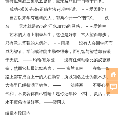
贵有恒何必三更眠五更起，最无益只怕一日曝十日寒。
成功=艰苦劳动+正确方法+少说空话。 －－爱因斯坦
自古以来学有建树的人，都离不开一个“苦”字。－－佚
名 天才就是99%的汗水加1%的灵感 。－－爱迪生
艺术的大道上荆棘丛生，这也是好事，常人望而却步，
只有意志坚强的人例外。 －－雨果 没有人会因学问而
成为智者。学问或许能由勤奋得来，而机智与智慧却有懒
于天赋。 —— 约翰·塞尔登 没有任何动物比蚂蚁更勤
奋，然而它却最沉默寡言 。—— 富兰克林 在每一条
路上都有成百上千的人在勤奋，所以知名之士为数不少。
大海里已经挤满了鲸鱼。 —— 法莱塞 不要心平
气和，不要容你自己昏睡！趁你还年轻，强壮、灵活，要
永不疲倦地做好事。 ——契诃夫
编辑本段国内