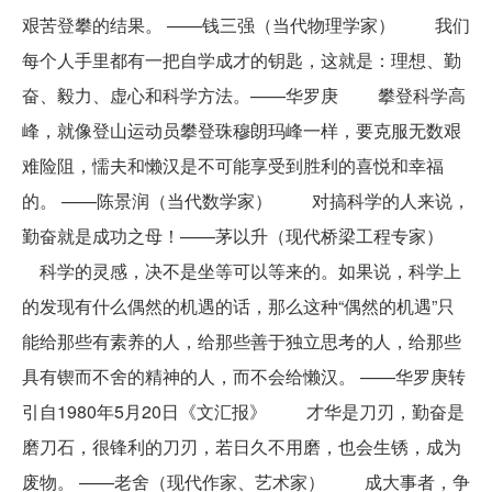
艰苦登攀的结果。 ——钱三强（当代物理学家） 我们
每个人手里都有一把自学成才的钥匙，这就是：理想、勤
奋、毅力、虚心和科学方法。——华罗庚 攀登科学高
峰，就像登山运动员攀登珠穆朗玛峰一样，要克服无数艰
难险阻，懦夫和懒汉是不可能享受到胜利的喜悦和幸福
的。 ——陈景润（当代数学家） 对搞科学的人来说，
勤奋就是成功之母！——茅以升（现代桥梁工程专家）
科学的灵感，决不是坐等可以等来的。如果说，科学上
的发现有什么偶然的机遇的话，那么这种“偶然的机遇”只
能给那些有素养的人，给那些善于独立思考的人，给那些
具有锲而不舍的精神的人，而不会给懒汉。 ——华罗庚转
引自1980年5月20日《文汇报》 才华是刀刃，勤奋是
磨刀石，很锋利的刀刃，若日久不用磨，也会生锈，成为
废物。 ——老舍（现代作家、艺术家） 成大事者，争