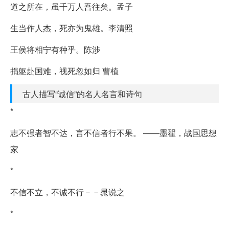
道之所在，虽千万人吾往矣。孟子
生当作人杰，死亦为鬼雄。李清照
王侯将相宁有种乎。陈涉
捐躯赴国难，视死忽如归 曹植
古人描写“诚信”的名人名言和诗句
*
志不强者智不达，言不信者行不果。 ——墨翟，战国思想
家
*
不信不立，不诚不行－－晁说之
*