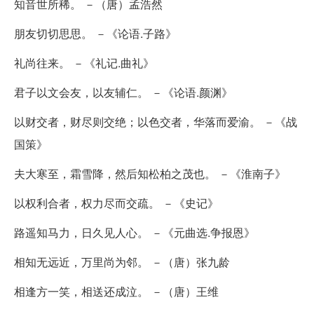
知音世所稀。 －（唐）孟浩然
朋友切切思思。 －《论语.子路》
礼尚往来。 －《礼记.曲礼》
君子以文会友，以友辅仁。 －《论语.颜渊》
以财交者，财尽则交绝；以色交者，华落而爱渝。 －《战
国策》
夫大寒至，霜雪降，然后知松柏之茂也。 －《淮南子》
以权利合者，权力尽而交疏。 －《史记》
路遥知马力，日久见人心。 －《元曲选.争报恩》
相知无远近，万里尚为邻。 －（唐）张九龄
相逢方一笑，相送还成泣。 －（唐）王维