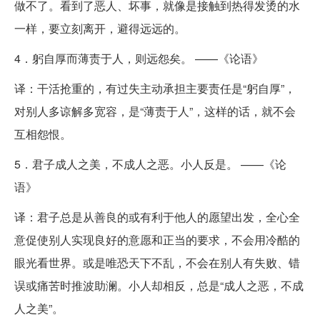
做不了。看到了恶人、坏事，就像是接触到热得发烫的水
一样，要立刻离开，避得远远的。
4．躬自厚而薄责于人，则远怨矣。 ——《论语》
译：干活抢重的，有过失主动承担主要责任是“躬自厚”，
对别人多谅解多宽容，是“薄责于人”，这样的话，就不会
互相怨恨。
5．君子成人之美，不成人之恶。小人反是。 ——《论
语》
译：君子总是从善良的或有利于他人的愿望出发，全心全
意促使别人实现良好的意愿和正当的要求，不会用冷酷的
眼光看世界。或是唯恐天下不乱，不会在别人有失败、错
误或痛苦时推波助澜。小人却相反，总是“成人之恶，不成
人之美”。