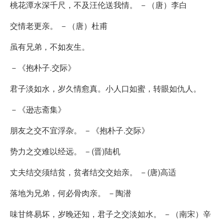
桃花潭水深千尺，不及汪伦送我情。 －（唐）李白
交情老更亲。 －（唐）杜甫
虽有兄弟，不如友生。
－《抱朴子.交际》
君子淡如水，岁久情愈真。小人口如蜜，转眼如仇人。
－《逊志斋集》
朋友之交不宜浮杂。 －《抱朴子.交际》
势力之交难以经远。 －(晋)陆机
丈夫结交须结贫，贫者结交交始亲。 －(唐)高适
落地为兄弟，何必骨肉亲。 －陶潜
味甘终易坏，岁晚还知，君子之交淡如水。 －（南宋）辛