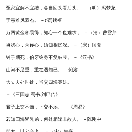
冤家宜解不宜结，各自回头看后头。 －（明）冯梦龙
于患难风豪杰。 －(清)魏禧
万两黄金容易得，知心一个也难求 。 －（清）曹雪芹
换我心，为你心，始知相忆深。 －（宋）顾夏
钟子期死，伯牙终身不复鼓琴。 －《汉书》
山河不足重，重在遇知已。 －鲍溶
大丈夫处世处，当交四海英雄。
－《三国志.蜀书.刘巴传》
君子上交不诌，下交不渎。 －《周易》
若知四海皆兄弟，何处相逢非故人。 －陈刚中
朋友，以义合者。 －（宋）朱熹