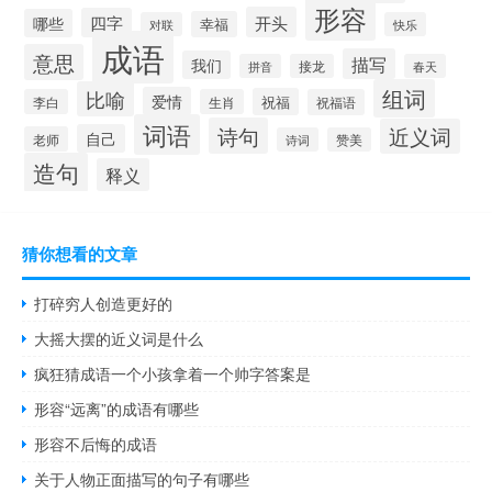
形容
开头
四字
哪些
幸福
对联
快乐
成语
意思
描写
我们
拼音
接龙
春天
组词
比喻
爱情
祝福
李白
生肖
祝福语
词语
诗句
近义词
自己
老师
诗词
赞美
造句
释义
猜你想看的文章
打碎穷人创造更好的
大摇大摆的近义词是什么
疯狂猜成语一个小孩拿着一个帅字答案是
形容“远离”的成语有哪些
形容不后悔的成语
关于人物正面描写的句子有哪些