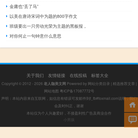
金庸也“丢了马”
以美在唐诗宋词中为题的800字作文
班级要出一只劳动光荣为主题的黑板报，
对你何止一句钟意什么意思
关于我们
友情链接
在线投稿
标签大全
Copyright © 2012 - 2026
老人咖美文网
Powered by
网站分类目录
|
精选推荐文章
|
网站地图
粤ICP备17087772号
声明：本站内容来自互联网，如信息有错误可发邮件到f_fb#foxmail.com说明，我们
会及时纠正，谢谢
本站仅为个人兴趣爱好，不接盈利性广告及商业合作
小男孩