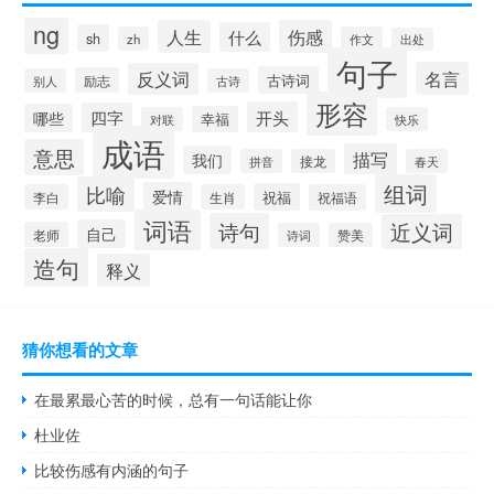
ng
人生
伤感
什么
sh
zh
作文
出处
句子
名言
反义词
古诗词
励志
别人
古诗
形容
开头
四字
哪些
幸福
对联
快乐
成语
意思
描写
我们
拼音
接龙
春天
组词
比喻
爱情
祝福
李白
生肖
祝福语
词语
诗句
近义词
自己
老师
诗词
赞美
造句
释义
猜你想看的文章
在最累最心苦的时候，总有一句话能让你
杜业佐
比较伤感有内涵的句子