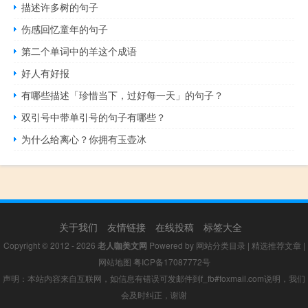
描述许多树的句子
伤感回忆童年的句子
第二个单词中的羊这个成语
好人有好报
有哪些描述「珍惜当下，过好每一天」的句子？
双引号中带单引号的句子有哪些？
为什么给离心？你拥有玉壶冰
关于我们
友情链接
在线投稿
标签大全
Copyright © 2012 - 2026
老人咖美文网
Powered by
网站分类目录
|
精选推荐文章
|
网站地图
粤ICP备17087772号
声明：本站内容来自互联网，如信息有错误可发邮件到f_fb#foxmail.com说明，我们
会及时纠正，谢谢