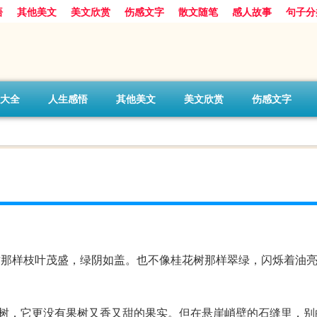
悟
其他美文
美文欣赏
伤感文字
散文随笔
感人故事
句子分
大全
人生感悟
其他美文
美文欣赏
伤感文字
树那样枝叶茂盛，绿阴如盖。也不像桂花树那样翠绿，闪烁着油
松树，它更没有果树又香又甜的果实。但在悬崖峭壁的石缝里，别