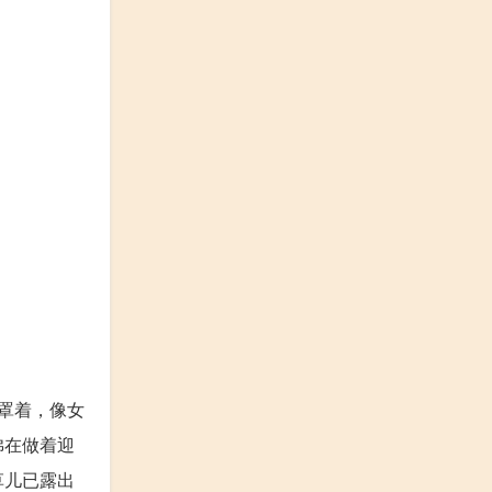
罩着，像女
佛在做着迎
草儿已露出