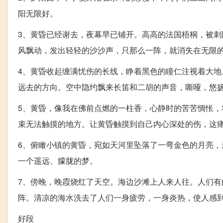
阳无限好。
3、黄昏已经谢去，夜幕早已铺开。高高的法国梧桐，被
风飘动，发出轻轻的沙沙声，只那么一阵，就消失在无限
4、黄昏收起缠满忧伤的长线，睁着黑色的瞳仁注视着大
远去的方向。空中隐约飘来长笛和二胡的声音，嘶哑，悠
5、黄昏，像我在佛前点燃的一柱香，心静时的苦苦惆怅
束无法触摸的地方。让黄昏触摸到自己内心深处的伤，这
6、俯瞰小镇的黄昏，宛如天河里坠落了一弯金色的月亮
一个遥远、朦胧的梦。
7、傍晚，晚霞烧红了天空。海边沙滩上人来人往。人们
阵。清凉的海水洗去了人们一身疲劳，一身炎热，使人感
好段