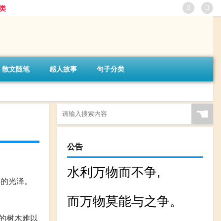
类
散文随笔
感人故事
句子分类
☚
公告
水利万物而不争,
亮的光泽。
而万物莫能与之争。
的树木难以