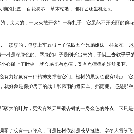
大地的北国，百花凋零，草木枯萎，惟有它还生机勃勃。
细的，尖尖的，一束束散开像针一样扎手，它虽然不开美丽的鲜
间，一簇簇的，每簇上车五根叶子像四五个兄弟姐妹一样聚在一起
另一种是深绿色的。翠绿的叶子是刚长出来的，手摸上去软乎乎
不小心碰上了叶尖，就会感觉有点痛，又有点痒痒的好舒服啊。
尖锐有力好象有一种精神支撑着它们。松树的果实也很有特点：它
里，就好象是保护房子的战士和风雨的遮阳伞、挡雨棚。还是那种
桐那硕大的叶片，更没有秋天里银杏树的一身金色的外衣。它只是
都凋零了没有一点绿意，可是松树依然是苍翠挺拔。寒冬大雪纷飞