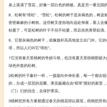
条上落满了雪花，好像一层白色的棉被。真是另一番北国
8、松树有“塔松” 、“雪松”。松树的树干是灰褐色的，
密密麻麻的小树杈。这些树叉使劲地向远处伸展，看上去
枯萎了，可是松树的叶子不但不枯萎，而且依然青翠欲滴
9、它那灰褐色的树干，就像旗杆高高地耸立在门外。它
塔，所以人们叫它“塔松”。
1它没有春天里桃树的争妍斗艳，也没有夏天里梧桐那硕
绿色外套的松树。
2松树的叶子象针一样，一簇簇向外伸长着，每一个都尖
的，分成一层层的花瓣。果实躲藏在由“稻草”摆好的家里
（门）们的信念，去保护果实。
3桃树把所有力量都通过春天的桃花得以展现，梧桐把所