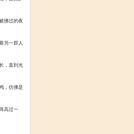
被拂过的夜
着另一群人
长，直到光
鸣，仿佛是
阵高过一