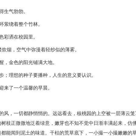
得生气勃勃。
环萦绕着整个竹林。
色彩洒在校园里。
缕炊烟，空气中弥漫着轻纱似的薄雾。
醒，金色的阳光铺满大地。
起步；理想的种子要播种，人生的意义要认识。
迎来了一个温馨的早晨。
丝的风，一切都静悄悄的。远远看去，核桃园的上空被一层薄云笼
的树枝正微微地泛着绿意，嫩芽也不知不觉中日渐丰满起来，仿
嗅都能闻到泥土的味道。干枯的荒草底下，一小撮一小撮嫩嫩的