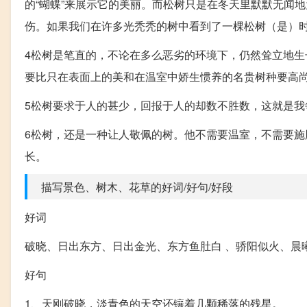
的“蝴蝶”来展示它的美丽。而松树只是在冬天里默默无闻
伤。如果我们在许多光秃秃的树中看到了一棵松树（是）
4松树是笔直的，不论在多么恶劣的环境下，仍然耸立地
要比只在表面上的美和在温室中娇生惯养的名贵树种要高
5松树要求于人的甚少，回报于人的却数不胜数，这就是我
6松树，还是一种让人敬佩的树。他不需要温室，不需要
长。
描写景色、树木、花草的好词/好句/好段
好词
破晓、日出东方、日出金光、东方鱼肚白 、骄阳似火、晨曦
好句
1、天刚破晓，淡青色的天空还镶着几颗稀落的残星。