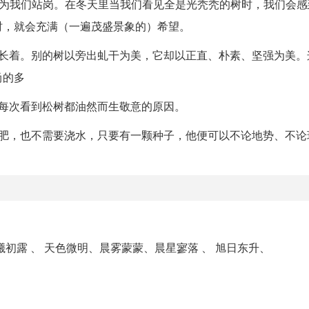
地为我们站岗。在冬天里当我们看见全是光秃秃的树时，我们会感
时，就会充满（一遍茂盛景象的）希望。
生长着。别的树以旁出虬干为美，它却以正直、朴素、坚强为美。
尚的多
每次看到松树都油然而生敬意的原因。
施肥，也不需要浇水，只要有一颗种子，他便可以不论地势、不论
初露 、 天色微明、晨雾蒙蒙、晨星寥落 、 旭日东升、