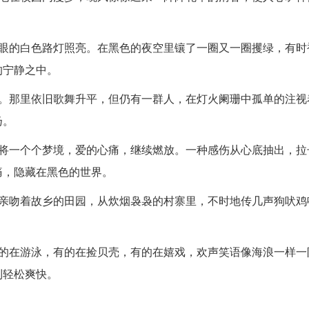
刺眼的白色路灯照亮。在黑色的夜空里镶了一圈又一圈攫绿，有时
的宁静之中。
地。那里依旧歌舞升平，但仍有一群人，在灯火阑珊中孤单的注视
扬。
，将一个个梦境，爱的心痛，继续燃放。一种感伤从心底抽出，拉
痛，隐藏在黑色的世界。
，亲吻着故乡的田园，从炊烟袅袅的村寨里，不时地传几声狗吠鸡
有的在游泳，有的在捡贝壳，有的在嬉戏，欢声笑语像海浪一样一
到轻松爽快。