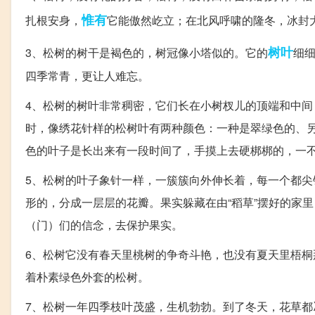
惟有
扎根安身，
它能傲然屹立；在北风呼啸的隆冬，冰封
树叶
3、松树的树干是褐色的，树冠像小塔似的。它的
细
四季常青，更让人难忘。
4、松树的树叶非常稠密，它们长在小树杈儿的顶端和中
时，像绣花针样的松树叶有两种颜色：一种是翠绿色的、
色的叶子是长出来有一段时间了，手摸上去硬梆梆的，一
5、松树的叶子象针一样，一簇簇向外伸长着，每一个都
形的，分成一层层的花瓣。果实躲藏在由“稻草”摆好的家
（门）们的信念，去保护果实。
6、松树它没有春天里桃树的争奇斗艳，也没有夏天里梧
着朴素绿色外套的松树。
7、松树一年四季枝叶茂盛，生机勃勃。到了冬天，花草