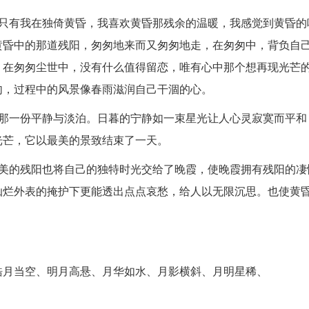
佛只有我在独倚黄昏，我喜欢黄昏那残余的温暖，我感觉到黄昏的
黄昏中的那道残阳，匆匆地来而又匆匆地走，在匆匆中，背负自
，在匆匆尘世中，没有什么值得留恋，唯有心中那个想再现光芒
匆，过程中的风景像春雨滋润自己干涸的心。
生那一份平静与淡泊。日暮的宁静如一束星光让人心灵寂寞而平和
光芒，它以最美的景致结束了一天。
凄美的残阳也将自己的独特时光交给了晚霞，使晚霞拥有残阳的凄
灿烂外表的掩护下更能透出点点哀愁，给人以无限沉思。也使黄
皓月当空、明月高悬、月华如水、月影横斜、月明星稀、