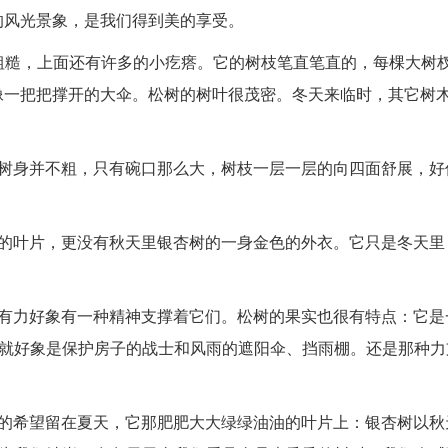
的风光景象，是我们得到美的享受。
树皮粗糙，上面还有许多的小疙瘩。它的树枝笔直笔直的，每棵大树
像一把把撑开的大伞。松树的树叶很茂密。冬天来临时，其它树
。
的树身并不粗，只有碗口那么大，树枝一层一层的向四面舒展，好
大的叶片，更没有秋天里银杏树的一身金色的外衣。它只是冬天里
锐有力好象有一种精神支撑着它们。松树的果实也很有特点：它是
，就好象是保护房子的战士和风雨的遮阳伞、挡雨棚。还是那种力
有的希望留在夏天，它那肥肥大大绿绿油油的叶片上：银杏树以秋