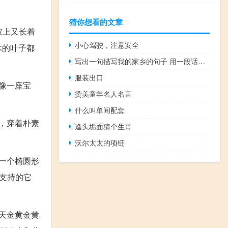
猜你想看的文章
杈上又长着
小心驾驶，注意安全
木的叶子都
写出一句描写我的家乡的句子 用一段话描写我的家乡
服装出口
像一座宝
赞美童年名人名言
什么叫单间配套
，穿着朴素
逢头垢面猜个生肖
沃尔太太的项链
一个椭圆形
支持的它
天金黄金黄