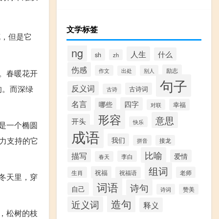
文学标签
花，但是它
ng
人生
什么
sh
zh
伤感
励志
作文
别人
出处
。春暖花开
句子
反义词
的。而深绿
古诗词
古诗
名言
四字
哪些
幸福
对联
形容
意思
开头
快乐
是一个椭圆
成语
力支持的它
我们
拼音
接龙
比喻
描写
爱情
李白
春天
组词
祝福
生肖
祝福语
老师
冬天里，穿
词语
诗句
自己
诗词
赞美
造句
近义词
释义
，松树的枝