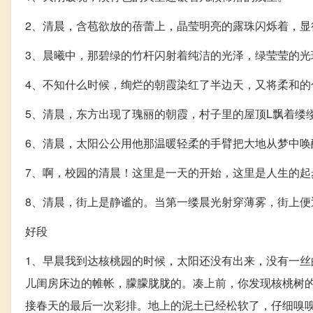
2、清晨，含苞欲放的蓓蕾上，晶莹明亮的露珠闪烁着，显
3、晨曦中，那碧绿的竹杆闪射着纯洁的光泽，绿莹莹的光
4、不知什么时候，绚烂的朝霞染红了半边天，又将柔和的
5、清晨，东方出现了瑰丽的朝霞，村子里的屋顶L飘着缕
6、清晨，太阳公公用他那温暖轻柔的手臂把大地从梦中唤
7、啊，校园的清晨！这里是一天的开始，这里是人生的
8、清晨，街上是静谧的。当第一缕晨光射穿薄雾，街上便
好段
1、早晨我到达核桃园的时候，太阳还没有出来，没有一
儿闺房床边的帷帐，朦朦胧胧的。凑上前，你发现核桃树
接春天的最后一次彩排。地上的泥土已经松软了，仔细嗅