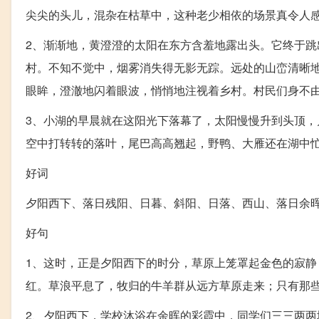
尖尖的头儿，混杂在枯草中，这种老少相依的场景真令人
2、渐渐地，黄澄澄的太阳在东方含羞地露出头。它终于
村。不知不觉中，烟雾消失得无影无踪。远处的山峦清晰
眼眸，澄澈地闪着眼波，悄悄地注视着乡村。村民们身不
3、小湖的早晨就在这阳光下落幕了，太阳慢慢升到头顶，
空中打转转的落叶，尾巴高高翘起，野鸭、大雁还在湖中
好词
夕阳西下、落日残阳、日暮、斜阳、日落、西山、落日余
好句
1、这时，正是夕阳西下的时分，草原上笼罩起金色的寂
红。草浪平息了，牧归的牛羊群从远方草原走来；只有那
2、夕阳西下，学校沐浴在余晖的彩霞中，同学们三三两