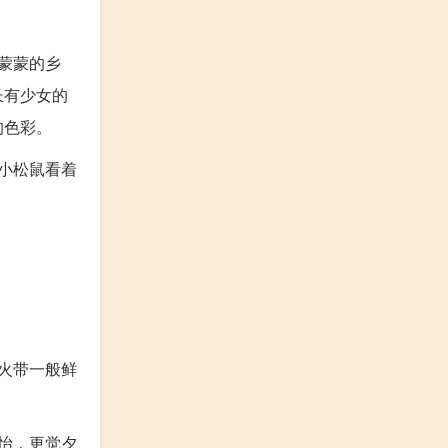
蒙蒙的乡
长有少女的
的色彩。
小松鼠看着
火带一般鲜
怡，更觉夕