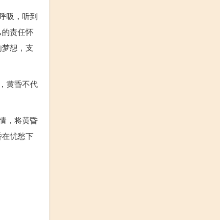
呼吸，听到
己的责任怀
的梦想，支
，黄昏不代
情，将黄昏
昏在忧愁下