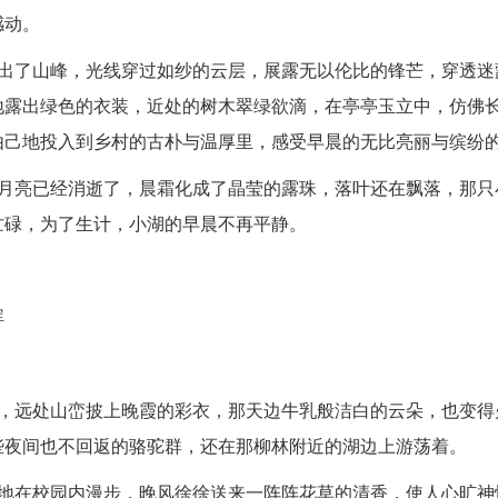
感动。
跳出了山峰，光线穿过如纱的云层，展露无以伦比的锋芒，穿透迷
地露出绿色的衣装，近处的树木翠绿欲滴，在亭亭玉立中，仿佛
由己地投入到乡村的古朴与温厚里，感受早晨的无比亮丽与缤纷
月亮已经
消逝
了，晨霜化成了晶莹的露珠，落叶还在飘落，那只
忙碌，为了生计，小湖的早晨不再平静。
晖
静，远处山峦披上晚霞的彩衣，那天边牛乳般洁白的云朵，也变得
些夜间也不回返的骆驼群，还在那柳林附近的湖边上游荡着。
两地在校园内漫步，晚风徐徐送来一阵阵花草的清香，使人心旷神