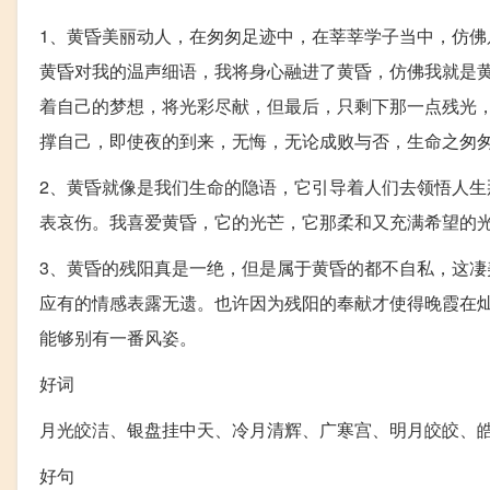
1、黄昏美丽动人，在匆匆足迹中，在莘莘学子当中，仿
黄昏对我的温声细语，我将身心融进了黄昏，仿佛我就是
着自己的梦想，将光彩尽献，但最后，只剩下那一点残光
撑自己，即使夜的到来，无悔，无论成败与否，生命之匆
2、黄昏就像是我们生命的隐语，它引导着人们去领悟人
表哀伤。我喜爱黄昏，它的光芒，它那柔和又充满希望的
3、黄昏的残阳真是一绝，但是属于黄昏的都不自私，这
应有的情感表露无遗。也许因为残阳的奉献才使得晚霞在
能够别有一番风姿。
好词
月光皎洁、银盘挂中天、冷月清辉、广寒宫、明月皎皎、
好句