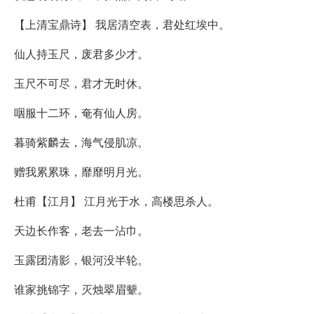
【上清宝鼎诗】 我居清空表，君处红埃中。
仙人持玉尺，废君多少才。
玉尺不可尽，君才无时休。
咽服十二环，奄有仙人房。
暮骑紫麟去，海气侵肌凉。
赠我累累珠，靡靡明月光。
杜甫【江月】 江月光于水，高楼思杀人。
天边长作客，老去一沾巾。
玉露团清影，银河没半轮。
谁家挑锦字，灭烛翠眉颦。