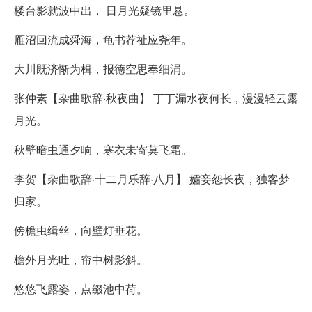
楼台影就波中出， 日月光疑镜里悬。
雁沼回流成舜海，龟书荐祉应尧年。
大川既济惭为楫，报德空思奉细涓。
张仲素【杂曲歌辞·秋夜曲】 丁丁漏水夜何长，漫漫轻云露
月光。
秋壁暗虫通夕响，寒衣未寄莫飞霜。
李贺【杂曲歌辞·十二月乐辞·八月】 孀妾怨长夜，独客梦
归家。
傍檐虫缉丝，向壁灯垂花。
檐外月光吐，帘中树影斜。
悠悠飞露姿，点缀池中荷。