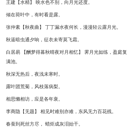
王建【水精】 映水色不别，向月光还度。
倾在荷叶中，有时看是露。
张仲素【秋夜曲】 丁丁漏水夜何长，漫漫轻云露月光。
秋逼暗虫通夕响，征衣未寄莫飞霜。
白居易 【酬梦得暮秋晴夜对月相忆】 霁月光如练，盈庭复
满池。
秋深无热后，夜浅未寒时。
露叶团荒菊，风枝落病梨。
相思懒相访，应是各年衰。
李商隐【无题】 相见时难别亦难，东风无力百花残。
春蚕到死丝方尽， 蜡炬成灰泪始干。