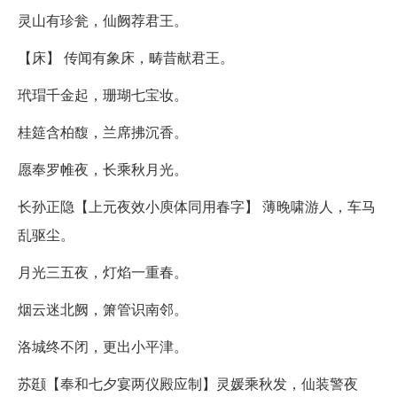
灵山有珍瓮，仙阙荐君王。
【床】 传闻有象床，畴昔献君王。
玳瑁千金起，珊瑚七宝妆。
桂筵含柏馥，兰席拂沉香。
愿奉罗帷夜，长乘秋月光。
长孙正隐【上元夜效小庾体同用春字】 薄晚啸游人，车马
乱驱尘。
月光三五夜，灯焰一重春。
烟云迷北阙，箫管识南邻。
洛城终不闭，更出小平津。
苏颋【奉和七夕宴两仪殿应制】灵媛乘秋发，仙装警夜