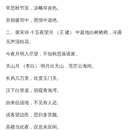
常恐秋节至，凉飚夺炎热。
弃捐箧笥中，恩情中道绝。
二、唐宋诗 十五夜望月 （王 建） 中庭地白树栖鸦，冷露
无声湿桂花。
今夜月明入尽望，不知秋思落谁家。
关山月 （李白） 明月出天山，苍茫云海间。
长风几万里，吹度玉门关。
汉下白登道，胡窥青海湾。
由来征战地，不见有人还。
戍客望边邑，思归多苦颜。
高楼当此夜，叹息未应闲。