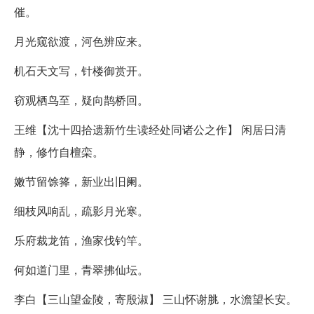
催。
月光窥欲渡，河色辨应来。
机石天文写，针楼御赏开。
窃观栖鸟至，疑向鹊桥回。
王维【沈十四拾遗新竹生读经处同诸公之作】 闲居日清
静，修竹自檀栾。
嫩节留馀箨，新业出旧阑。
细枝风响乱，疏影月光寒。
乐府裁龙笛，渔家伐钓竿。
何如道门里，青翠拂仙坛。
李白【三山望金陵，寄殷淑】 三山怀谢脁，水澹望长安。