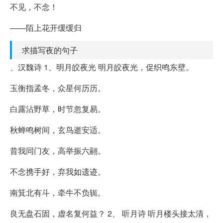
不见，不念！
——陌上花开缓缓归
求描写夜的句子
、汉魏诗 1、明月皎夜光 明月皎夜光，促织鸣东壁。
玉衡指孟冬，众星何历历。
白露沾野草，时节忽复易。
秋蝉鸣树间，玄鸟逝安适。
昔我同门友，高举振六翮。
不念携手好，弃我如遗迹。
南箕北有斗，牵牛不负轭。
良无盘石固，虚名复何益？ 2、 听月诗 听月楼头接太清，