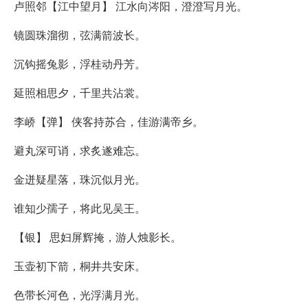
卢照邻【江中望月】 江水向涔阳，澄澄写月光。
镜圆珠溜彻，弦满箭波长。
沉钩摇兔影，浮桂动丹芳。
延照相思夕，千里共沾裳。
李峤【弹】 侠客持苏合，佳游满帝乡。
避丸深可诮，求炙遂难忘。
金迸疑星落，珠沉似月光。
谁知少孺子，将此见吴王。
【银】 思妇屏辉掩，游人烛影长。
玉壶初下箭，桐井共安床。
色带长河色，光浮满月光。