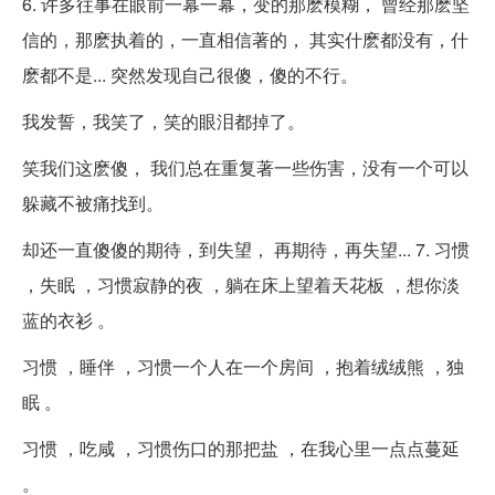
6. 许多往事在眼前一幕一幕，变的那麽模糊， 曾经那麽坚
信的，那麽执着的，一直相信著的， 其实什麽都没有，什
麽都不是... 突然发现自己很傻，傻的不行。
我发誓，我笑了，笑的眼泪都掉了。
笑我们这麽傻， 我们总在重复著一些伤害，没有一个可以
躲藏不被痛找到。
却还一直傻傻的期待，到失望， 再期待，再失望... 7. 习惯
，失眠 ，习惯寂静的夜 ，躺在床上望着天花板 ，想你淡
蓝的衣衫 。
习惯 ，睡伴 ，习惯一个人在一个房间 ，抱着绒绒熊 ，独
眠 。
习惯 ，吃咸 ，习惯伤口的那把盐 ，在我心里一点点蔓延
。