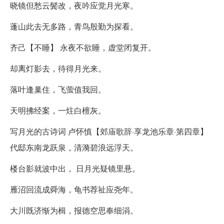
晓镜但愁云鬓改，夜吟应觉月光寒。
蓬山此去无多路，青鸟殷勤为探看。
齐己【不睡】 永夜不欲睡，虚堂闭复开。
却离灯影去，待得月光来。
落叶逢巢住，飞萤值我回。
天明拂经案，一炷白檀灰。
写月光的古诗词 卢怀慎【郊庙歌辞·享龙池乐章·第四章】
代邸东南龙跃泉，清漪碧浪远浮天。
楼台影就波中出， 日月光疑镜里悬。
雁沼回流成舜海，龟书荐祉应尧年。
大川既济惭为楫，报德空思奉细涓。