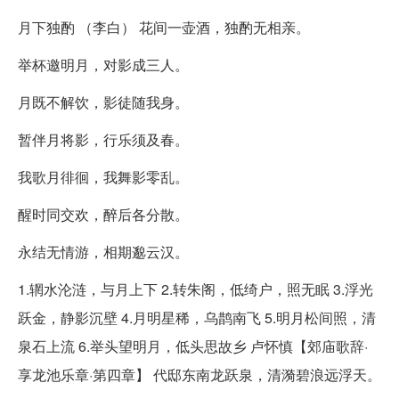
月下独酌 （李白） 花间一壶酒，独酌无相亲。
举杯邀明月，对影成三人。
月既不解饮，影徒随我身。
暂伴月将影，行乐须及春。
我歌月徘徊，我舞影零乱。
醒时同交欢，醉后各分散。
永结无情游，相期邈云汉。
1.辋水沦涟，与月上下 2.转朱阁，低绮户，照无眠 3.浮光
跃金，静影沉壁 4.月明星稀，乌鹊南飞 5.明月松间照，清
泉石上流 6.举头望明月，低头思故乡 卢怀慎【郊庙歌辞·
享龙池乐章·第四章】 代邸东南龙跃泉，清漪碧浪远浮天。