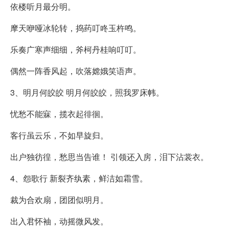
依楼听月最分明。
摩天咿哑冰轮转，捣药叮咚玉杵鸣。
乐奏广寒声细细，斧柯丹桂响叮叮。
偶然一阵香风起，吹落嫦娥笑语声。
3、明月何皎皎 明月何皎皎，照我罗床帏。
忧愁不能寐，揽衣起徘徊。
客行虽云乐，不如早旋归。
出户独彷徨，愁思当告谁！ 引领还入房，泪下沾裳衣。
4、怨歌行 新裂齐纨素，鲜洁如霜雪。
裁为合欢扇，团团似明月。
出入君怀袖，动摇微风发。