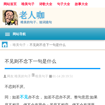
网站首页
唯美句子
诗歌大全
句子大全
故事大全
人生感悟
其他美文
美文欣赏
伤感文字
散文随笔
感人故事
句子分类
网站导航
>
唯美句子
>
不见则不念下一句是什么
不见则不念下一句是什么
唯美句子
网友:
唯美的句子
01-14 20:19:51
不恋则不厌。
不见
同：如若
亦不念， 如若不恋亦不厌。整句意思:如果
是不相见，便不会有思念；若是不相恋，便不会有厌恶