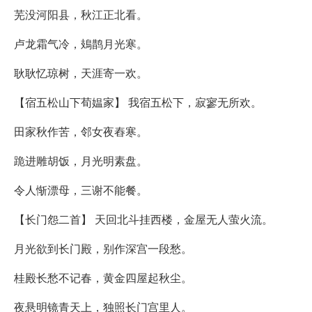
芜没河阳县，秋江正北看。
卢龙霜气冷，鳷鹊月光寒。
耿耿忆琼树，天涯寄一欢。
【宿五松山下荀媪家】 我宿五松下，寂寥无所欢。
田家秋作苦，邻女夜舂寒。
跪进雕胡饭，月光明素盘。
令人惭漂母，三谢不能餐。
【长门怨二首】 天回北斗挂西楼，金屋无人萤火流。
月光欲到长门殿，别作深宫一段愁。
桂殿长愁不记春，黄金四屋起秋尘。
夜悬明镜青天上，独照长门宫里人。