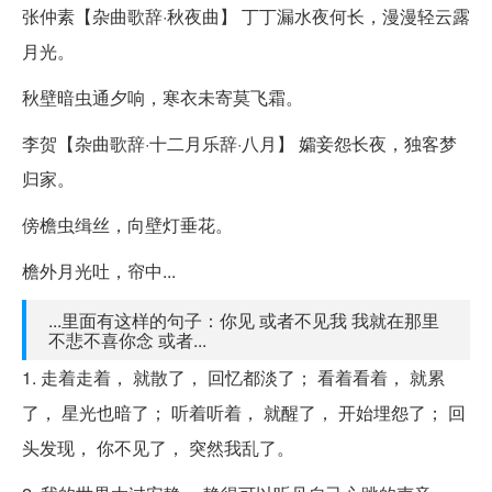
张仲素【杂曲歌辞·秋夜曲】 丁丁漏水夜何长，漫漫轻云露
月光。
秋壁暗虫通夕响，寒衣未寄莫飞霜。
李贺【杂曲歌辞·十二月乐辞·八月】 孀妾怨长夜，独客梦
归家。
傍檐虫缉丝，向壁灯垂花。
檐外月光吐，帘中...
...里面有这样的句子：你见 或者不见我 我就在那里
不悲不喜你念 或者...
1. 走着走着， 就散了， 回忆都淡了； 看着看着， 就累
了， 星光也暗了； 听着听着， 就醒了， 开始埋怨了； 回
头发现， 你不见了， 突然我乱了。