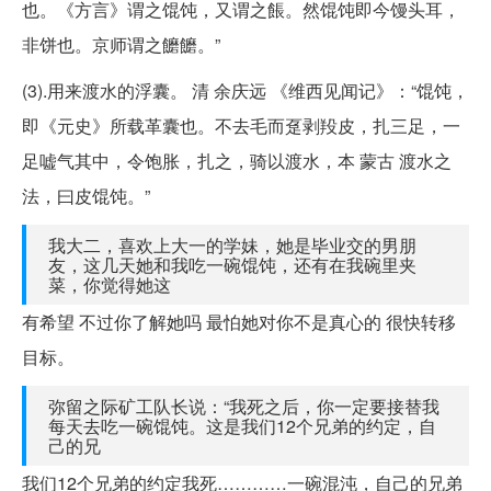
也。《方言》谓之馄饨，又谓之餦。然馄饨即今馒头耳，
非饼也。京师谓之饝饝。”
(3).用来渡水的浮囊。 清 余庆远 《维西见闻记》：“馄饨，
即《元史》所载革囊也。不去毛而趸剥羖皮，扎三足，一
足嘘气其中，令饱胀，扎之，骑以渡水，本 蒙古 渡水之
法，曰皮馄饨。”
我大二，喜欢上大一的学妹，她是毕业交的男朋
友，这几天她和我吃一碗馄饨，还有在我碗里夹
菜，你觉得她这
有希望 不过你了解她吗 最怕她对你不是真心的 很快转移
目标。
弥留之际矿工队长说：“我死之后，你一定要接替我
每天去吃一碗馄饨。这是我们12个兄弟的约定，自
己的兄
我们12个兄弟的约定我死…………一碗混沌，自己的兄弟