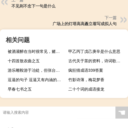
不见则不念下一句是什么
下一篇
广场上的灯塔高高矗立着写成拟人句
相关问题
被酒灌醉在当时很常见，赌本里弥漫着茶香。
甲乙丙丁戊己庚辛是什么意思
十四首敖农曲之五
古代关于茶的资料，诗词歌赋都有那些
游乐雕鞍游于冶处，但张台路未见于高楼
疯狂猜成语339答案
逗逼的句子 逗逼又有内涵的句子
竹影诗薄，梅花梦香
早春七书之五
二十个词的成语接龙
☚