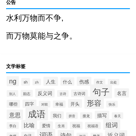
公告
水利万物而不争,
而万物莫能与之争。
文学标签
ng
人生
伤感
什么
sh
zh
作文
出处
句子
名言
反义词
古诗词
励志
别人
古诗
形容
开头
四字
哪些
幸福
对联
快乐
成语
意思
描写
我们
拼音
接龙
春天
组词
比喻
爱情
祝福
李白
生肖
祝福语
词语
诗句
近义词
自己
老师
诗词
赞美