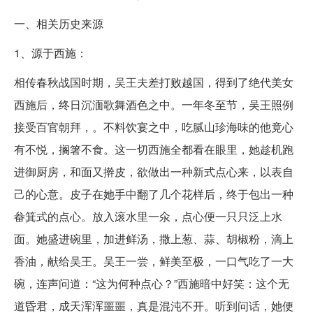
一、相关历史来源
1、源于西施：
相传春秋战国时期，吴王夫差打败越国，得到了绝代美女
西施后，终日沉湎歌舞酒色之中。一年冬至节，吴王照例
接受百官朝拜，。不料饮宴之中，吃腻山珍海味的他竟心
有不悦，搁箸不食。这一切西施全都看在眼里，她趁机跑
进御厨房，和面又擀皮，欲做出一种新式点心来，以表自
己的心意。皮子在她手中翻了几个花样后，终于包出一种
畚箕式的点心。放入滚水里一氽，点心便一只只泛上水
面。她盛进碗里，加进鲜汤，撒上葱、蒜、胡椒粉，滴上
香油，献给吴王。吴王一尝，鲜美至极，一口气吃了一大
碗，连声问道：“这为何种点心？”西施暗中好笑：这个无
道昏君，成天浑浑噩噩，真是混沌不开。听到问话，她便