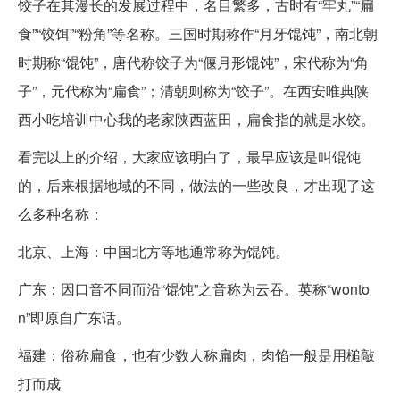
饺子在其漫长的发展过程中，名目繁多，古时有“牢丸”“扁
食”“饺饵”“粉角”等名称。三国时期称作“月牙馄饨”，南北朝
时期称“馄饨”，唐代称饺子为“偃月形馄饨”，宋代称为“角
子”，元代称为“扁食”；清朝则称为“饺子”。在西安唯典陕
西小吃培训中心我的老家陕西蓝田，扁食指的就是水饺。
看完以上的介绍，大家应该明白了，最早应该是叫馄饨
的，后来根据地域的不同，做法的一些改良，才出现了这
么多种名称：
北京、上海：中国北方等地通常称为馄饨。
广东：因口音不同而沿“馄饨”之音称为云吞。英称“wonto
n”即原自广东话。
福建：俗称扁食，也有少数人称扁肉，肉馅一般是用槌敲
打而成