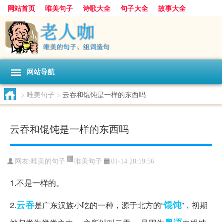
网站首页
唯美句子
诗歌大全
句子大全
故事大全
人生感悟
其他美文
美文欣赏
伤感文字
散文随笔
感人故事
句子分类
网站导航
>
唯美句子
>
云吞和馄饨是一样的东西吗
云吞和馄饨是一样的东西吗
唯美句子
网友:
唯美的句子
01-14 20:19:56
1.不是一样的。
云吞
馄饨
2.
是广东汉族小吃的一种，源于北方的“
”，初期