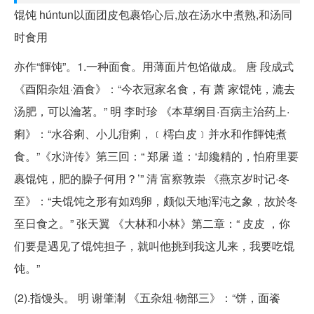
馄饨 húntun以面团皮包裹馅心后,放在汤水中煮熟,和汤同
时食用
亦作“餫饨”。1.一种面食。用薄面片包馅做成。 唐 段成式
《酉阳杂俎·酒食》：“今衣冠家名食，有 萧 家馄饨，漉去
汤肥，可以瀹茗。” 明 李时珍 《本草纲目·百病主治药上·
痢》：“水谷痢、小儿疳痢，﹝樗白皮﹞并水和作餫饨煮
食。”《水浒传》第三回：“ 郑屠 道：‘却纔精的，怕府里要
裹馄饨，肥的臊子何用？’” 清 富察敦崇 《燕京岁时记·冬
至》：“夫馄饨之形有如鸡卵，颇似天地浑沌之象，故於冬
至日食之。” 张天翼 《大林和小林》第二章：“ 皮皮 ，你
们要是遇见了馄饨担子，就叫他挑到我这儿来，我要吃馄
饨。”
(2).指馒头。 明 谢肇淛 《五杂俎·物部三》：“饼，面餈