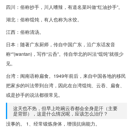
四川：俗称抄手，川人嗜辣，有道名菜叫做“红油抄手”。
湖北：俗称馄饨，有人也称为水饺。
江西：俗称清汤。
日本：随著广东厨师，传自中国广东，沿广东话发音
称“”(wantan)，写作“云呑”。传自华北的叫法“馄饨”就很少
见。
台湾：闽南语称扁食。1949年前后，来自中国各地的移民
把家乡的叫法带到台湾，因此在台湾馄饨、云吞、扁食、
或是抄手的说法都很常见。
这天也不热，但早上吃碗云吞都会全身是汗（主要
是背部），这是什么情况呢，应该怎么治疗？
没事的。 1、经常锻炼身体，增强抗病能力。