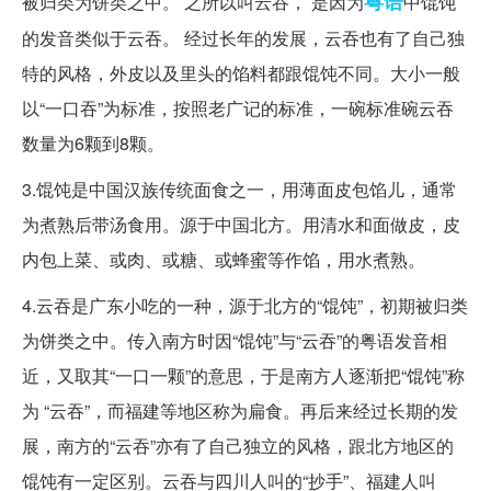
粤语
被归类为饼类之中。 之所以叫云吞， 是因为
中馄饨
的发音类似于云吞。 经过长年的发展，云吞也有了自己独
特的风格，外皮以及里头的馅料都跟馄饨不同。大小一般
以“一口吞”为标准，按照老广记的标准，一碗标准碗云吞
数量为6颗到8颗。
3.馄饨是中国汉族传统面食之一，用薄面皮包馅儿，通常
为煮熟后带汤食用。源于中国北方。用清水和面做皮，皮
内包上菜、或肉、或糖、或蜂蜜等作馅，用水煮熟。
4.云吞是广东小吃的一种，源于北方的“馄饨”，初期被归类
为饼类之中。传入南方时因“馄饨”与“云吞”的粤语发音相
近，又取其“一口一颗”的意思，于是南方人逐渐把“馄饨”称
为 “云吞”，而福建等地区称为扁食。再后来经过长期的发
展，南方的“云吞”亦有了自己独立的风格，跟北方地区的
馄饨有一定区别。云吞与四川人叫的“抄手”、福建人叫