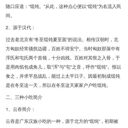
随口应道：“馄饨。”从此，这种点心便以“馄饨”为名流入民
间。
2、源于汉代：
过去老北京有“冬至馄饨夏至面”的说法。相传汉朝时，北
方匈奴经常骚扰边疆，百姓不得安宁。当时匈奴部落中有
浑氏和屯氏两个首领，十分凶残。百姓对其恨之入骨，于
是用肉馅包成角儿，取"浑"与"屯"之音，呼作"馄饨"。恨以
食之，并求平息战乱，能过上太平日子。因最初制成馄饨
是在冬至这一天，所以在冬至这天家家户户吃馄饨。
二、三种小吃简介
1、云吞简介：
云吞是广东汉族小吃的一种，源于北方的“馄饨”，初期被