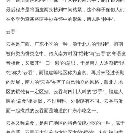
最后程序是将面皮两头抄到中间粘紧，这个样子颇似人们
在冬季为避寒将两手抄在怀中的形象，所以叫“抄手”。
云吞
云吞是广西、广东小吃的一种，源于北方的“馄饨”，初期
被归类为饼类之中。传入南方时因“馄饨”与“云吞”的粤语发
音相近，又取其“一口一颗”的意思，于是南方人逐渐把“馄
饨”称为“云吞”，而福建等地区称为扁食。再后来经过长期
的发展，南方的“云吞”亦有了自己独立的风格，跟北方地
区的馄饨有一定区别。云吞与四川人叫的“抄手”、福建人
叫的“扁食”相类似，不过用料、外形略有不同。云吞与蛋
面一起煮成的云吞面是地道的广东小吃之一。
云吞又称扁食，是两广地区的特色传统小吃的一种，属于
粤菜系。不同于大部分南方地区方的“馄饨”，初期被归类