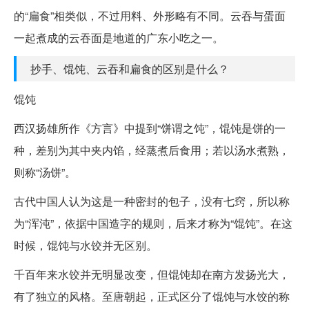
的“扁食”相类似，不过用料、外形略有不同。云吞与蛋面
一起煮成的云吞面是地道的广东小吃之一。
抄手、馄饨、云吞和扁食的区别是什么？
馄饨
西汉扬雄所作《方言》中提到“饼谓之饨”，馄饨是饼的一
种，差别为其中夹内馅，经蒸煮后食用；若以汤水煮熟，
则称“汤饼”。
古代中国人认为这是一种密封的包子，没有七窍，所以称
为“浑沌”，依据中国造字的规则，后来才称为“馄饨”。在这
时候，馄饨与水饺并无区别。
千百年来水饺并无明显改变，但馄饨却在南方发扬光大，
有了独立的风格。至唐朝起，正式区分了馄饨与水饺的称