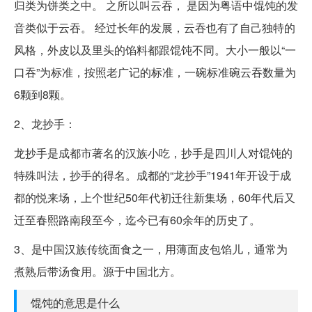
归类为饼类之中。 之所以叫云吞， 是因为粤语中馄饨的发
音类似于云吞。 经过长年的发展，云吞也有了自己独特的
风格，外皮以及里头的馅料都跟馄饨不同。大小一般以“一
口吞”为标准，按照老广记的标准，一碗标准碗云吞数量为
6颗到8颗。
2、龙抄手：
龙抄手是成都市著名的汉族小吃，抄手是四川人对馄饨的
特殊叫法，抄手的得名。成都的“龙抄手”1941年开设于成
都的悦来场，上个世纪50年代初迁往新集场，60年代后又
迁至春熙路南段至今，迄今已有60余年的历史了。
3、是中国汉族传统面食之一，用薄面皮包馅儿，通常为
煮熟后带汤食用。源于中国北方。
馄饨的意思是什么