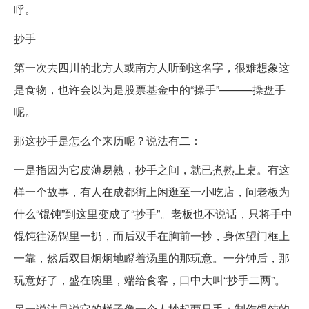
呼。
抄手
第一次去四川的北方人或南方人听到这名字，很难想象这
是食物，也许会以为是股票基金中的“操手”———操盘手
呢。
那这抄手是怎么个来历呢？说法有二：
一是指因为它皮薄易熟，抄手之间，就已煮熟上桌。有这
样一个故事，有人在成都街上闲逛至一小吃店，问老板为
什么“馄饨”到这里变成了“抄手”。老板也不说话，只将手中
馄饨往汤锅里一扔，而后双手在胸前一抄，身体望门框上
一靠，然后双目炯炯地瞪着汤里的那玩意。一分钟后，那
玩意好了，盛在碗里，端给食客，口中大叫“抄手二两”。
另一说法是说它的样子像一个人抄起两只手：制作馄饨的