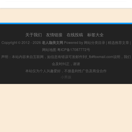
关于我们
友情链接
在线投稿
标签大全
Copyright © 2012 - 2026
老人咖美文网
Powered by
网站分类目录
|
精选推荐文章
|
网站地图
粤ICP备17087772号
声明：本站内容来自互联网，如信息有错误可发邮件到f_fb#foxmail.com说明，我们
会及时纠正，谢谢
本站仅为个人兴趣爱好，不接盈利性广告及商业合作
小男孩