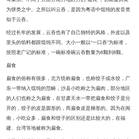
为饼类之中。之所以叫云吞，是因为粤语中馄饨的发音类
似于云吞。
经过长年的发展，云吞也有了自己独特的风格，外皮以及
里头的馅料都跟馄饨不同。大小一般以“一口吞”为标准，
按照老广记的标准，一碗标准碗云吞数量为6颗到8颗。
扁食
扁食的俗称有很多，北方统称扁食，也称饺子或水饺，广
东一带纳入馄饨的范畴，沙县小吃称之为扁肉，部分地区
的人们也称之为扁食，在甘肃天水一带把扁食和饺子是分
开的，饺子的皮是圆形的，而扁食皮是梯形的。因为在闽
南，小吃众多，扁食和饺子的区别还是比较大的，在福
建、台湾等地被称为扁食。