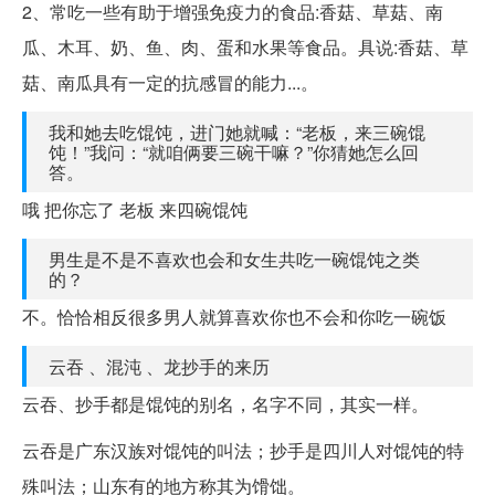
2、常吃一些有助于增强免疫力的食品:香菇、草菇、南
瓜、木耳、奶、鱼、肉、蛋和水果等食品。具说:香菇、草
菇、南瓜具有一定的抗感冒的能力...。
我和她去吃馄饨，进门她就喊：“老板，来三碗馄
饨！”我问：“就咱俩要三碗干嘛？”你猜她怎么回
答。
哦 把你忘了 老板 来四碗馄饨
男生是不是不喜欢也会和女生共吃一碗馄饨之类
的？
不。恰恰相反很多男人就算喜欢你也不会和你吃一碗饭
云吞 、混沌 、龙抄手的来历
云吞、抄手都是馄饨的别名，名字不同，其实一样。
云吞是广东汉族对馄饨的叫法；抄手是四川人对馄饨的特
殊叫法；山东有的地方称其为馉饳。