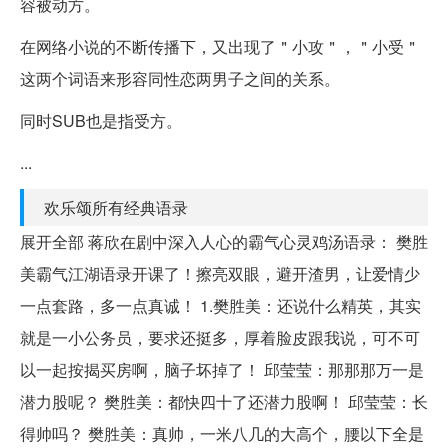
容被动方。
在网络小说的不断传播下，又出现了＂小攻＂，＂小受＂
这两个词语来形容同性恋两男子之间的关系。
同时SUB也是指受方。
...
欢乐颂所有经典语录
展开全部 蒋欣在剧中深入人心的霸气心灵鸡汤语录： 樊胜
美霸气江湖语录开课了！擦亮双眼，避开渣男，让爱情少
一点套路，多一点真诚！ 1.樊胜美：还说什么精英，其实
就是一小公务员，要求还挺多，厚着脸皮跟我说，可不可
以一起按揭买房啊，脑子坏掉了！ 邱莹莹：那那那万一是
潜力股呢？ 樊胜美：都快四十了还潜力股啊！ 邱莹莹：长
得帅吗？ 樊胜美：真帅，一米八几的大高个，腰以下全是