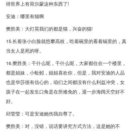
得世界上有荷尔蒙这种东西了!
安迪：哪里有猫啊
樊胜美：大灯晃我们的都是猫，兴奋的猫!
15.长着张小白脸就想攀高枝，吃着碗里的看着锅里的，真
当女人是死的呀。
16.樊胜美：干什么呢，干什么呢，大家都住在一个楼里，
都是姐妹，小蚯蚓，姐姐喜欢你，但是，我对安迪的人品
也是华莎很有信心的，咱们之间都没有什么利益冲突，女
孩子在一起发生口角是在所难免的，退一步海阔天空好不
好。
邱莹莹：可是安迪她伤我自尊了。
樊胜美：对，没错，说话要讲究方式方法，这是她的不