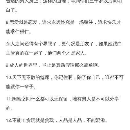
合适的男人身上，这样的道理，等到你们三十岁以后就明
白了。
8.恋爱就是恋爱，追求永远终究是一场赌注，追求快乐才
能求仁得仁。
亲人之间还得有个界限了，更何况是朋友了，如果她跟白
主管真的在一起了，他们两个才是家人。
9.成人的世界里，岂止是真话假话那么简单啊。
10.天下无不散的筵席，你记住啊，除了你自己，谁都不可
能跟你一辈子。
11.闺蜜之间什么都可以无保留，唯有男人是不可以分享
的。
12.不能！贪玩就是贪玩，人品是人品，不能混淆。