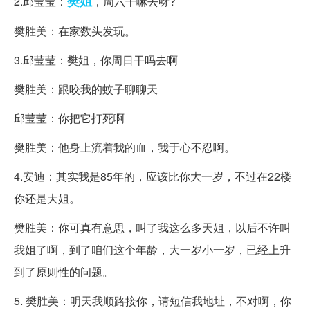
樊姐
2.邱莹莹：
，周六干嘛去呀?
樊胜美：在家数头发玩。
3.邱莹莹：樊姐，你周日干吗去啊
樊胜美：跟咬我的蚊子聊聊天
邱莹莹：你把它打死啊
樊胜美：他身上流着我的血，我于心不忍啊。
4.安迪：其实我是85年的，应该比你大一岁，不过在22楼
你还是大姐。
樊胜美：你可真有意思，叫了我这么多天姐，以后不许叫
我姐了啊，到了咱们这个年龄，大一岁小一岁，已经上升
到了原则性的问题。
5. 樊胜美：明天我顺路接你，请短信我地址，不对啊，你