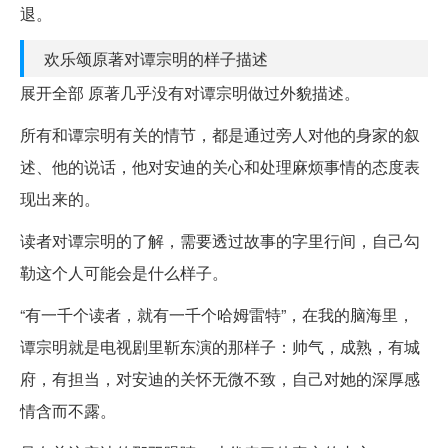
退。
欢乐颂原著对谭宗明的样子描述
展开全部 原著几乎没有对谭宗明做过外貌描述。
所有和谭宗明有关的情节，都是通过旁人对他的身家的叙
述、他的说话，他对安迪的关心和处理麻烦事情的态度表
现出来的。
读者对谭宗明的了解，需要透过故事的字里行间，自己勾
勒这个人可能会是什么样子。
“有一千个读者，就有一千个哈姆雷特”，在我的脑海里，
谭宗明就是电视剧里靳东演的那样子：帅气，成熟，有城
府，有担当，对安迪的关怀无微不致，自己对她的深厚感
情含而不露。