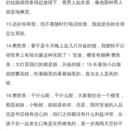
好姑娘就得拿得起放得下，视男人如衣裳，像他那种男人
就是地摊货。
13.还好你有我，找不着随时打电话给我，我就是你的全球
定位系统。
14.樊胜美：要不是今天晚上这几只兴奋的猫，我都快不记
得世界上有荷尔蒙这种东西了！ 安迪：哪里有猫啊 樊胜
美：大灯晃我们的都是猫，兴奋的猫！ 15.长着张小白脸
就想攀高枝，吃着碗里的看着锅里的，真当女人是死的
呀。
16.樊胜美：干什么呢，干什么呢，大家都住在一个楼里，
都是姐妹，小蚯蚓，姐姐喜欢你，但是，我对安迪的人品
也是华莎很有信心的，咱们之间都没有什么利益冲突，女
孩子在一起发生口角是在所难免的，退一步海阔天空好不