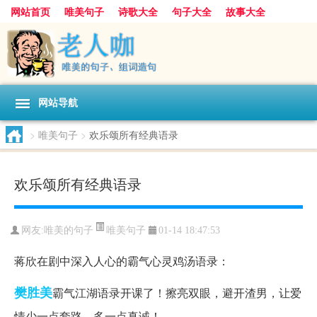
网站首页
唯美句子
诗歌大全
句子大全
故事大全
人生感悟
其他美文
美文欣赏
伤感文字
散文随笔
感人故事
句子分类
网站导航
>
唯美句子
>
欢乐颂所有经典语录
欢乐颂所有经典语录
唯美句子
网友:
唯美的句子
01-14 18:47:53
蒋欣在剧中深入人心的霸气心灵鸡汤语录：
樊胜美
霸气江湖语录开课了！擦亮双眼，避开渣男，让爱
情少一点套路，多一点真诚！