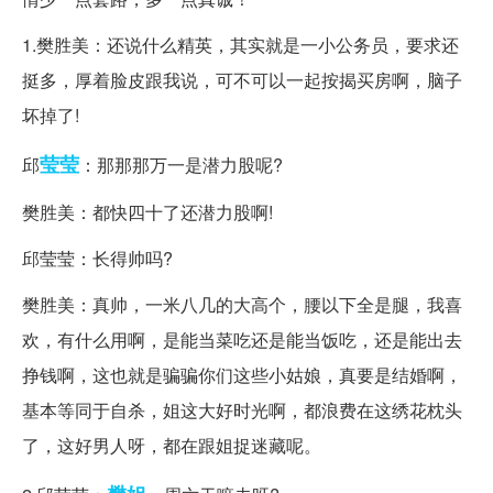
1.樊胜美：还说什么精英，其实就是一小公务员，要求还
挺多，厚着脸皮跟我说，可不可以一起按揭买房啊，脑子
坏掉了!
莹莹
邱
：那那那万一是潜力股呢?
樊胜美：都快四十了还潜力股啊!
邱莹莹：长得帅吗?
樊胜美：真帅，一米八几的大高个，腰以下全是腿，我喜
欢，有什么用啊，是能当菜吃还是能当饭吃，还是能出去
挣钱啊，这也就是骗骗你们这些小姑娘，真要是结婚啊，
基本等同于自杀，姐这大好时光啊，都浪费在这绣花枕头
了，这好男人呀，都在跟姐捉迷藏呢。