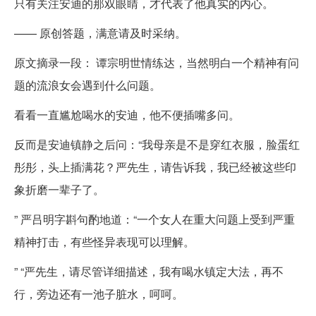
只有关注安迪的那双眼睛，才代表了他真实的内心。
—— 原创答题，满意请及时采纳。
原文摘录一段： 谭宗明世情练达，当然明白一个精神有问
题的流浪女会遇到什么问题。
看看一直尴尬喝水的安迪，他不便插嘴多问。
反而是安迪镇静之后问：“我母亲是不是穿红衣服，脸蛋红
彤彤，头上插满花？严先生，请告诉我，我已经被这些印
象折磨一辈子了。
” 严吕明字斟句酌地道：“一个女人在重大问题上受到严重
精神打击，有些怪异表现可以理解。
” “严先生，请尽管详细描述，我有喝水镇定大法，再不
行，旁边还有一池子脏水，呵呵。