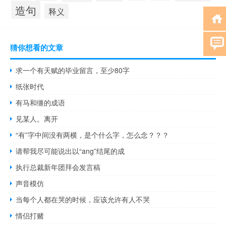
造句
释义
猜你想看的文章
求一个有天赋的毕业留言，至少80字
纸张时代
有马和缰的成语
见某人。离开
“有”字中间没有两横，是个什么字，怎么念？？？
请帮我尽可能说出以“ang”结尾的成
执行总裁新年团拜会发言稿
声音模仿
当每个人都在哭的时候，应该允许有人不哭
情侣打赌