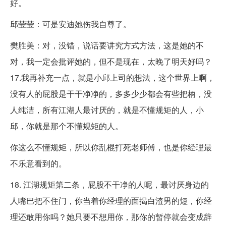
好。
邱莹莹：可是安迪她伤我自尊了。
樊胜美：对，没错，说话要讲究方式方法，这是她的不
对，我一定会批评她的，但不是现在，太晚了明天好吗？
17.我再补充一点，就是小邱上司的想法，这个世界上啊，
没有人的屁股是干干净净的，多多少少都会有些把柄，没
人纯洁，所有江湖人最讨厌的，就是不懂规矩的人，小
邱，你就是那个不懂规矩的人。
你这么不懂规矩，所以你乱棍打死老师傅，也是你经理最
不乐意看到的。
18. 江湖规矩第二条，屁股不干净的人呢，最讨厌身边的
人嘴巴把不住门，你当着你经理的面揭白渣男的短，你经
理还敢用你吗？她只要不想用你，那你的暂停就会变成辞