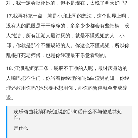
对，我一定会批评她的，但不是现在，太晚了明天好吗?
17.我再补充一点，就是小邱上司的想法，这个世界上啊，
没有人的屁股是干干净净的，多多少少都会有些把柄，没
人纯洁，所有江湖人最讨厌的，就是不懂规矩的人，小
邱，你就是那个不懂规矩的人。你这么不懂规矩，所以你
乱棍打死老师傅，也是你经理最不乐意看到的。
18. 江湖规矩第二条，屁股不干净的人呢，最讨厌身边的
人嘴巴把不住门，你当着你经理的面揭白渣男的短，你经
理还敢用你吗?她只要不想用你，那你的暂停就会变成辞
退。
欢乐颂曲筱绡和安迪说的那句话什么不与傻瓜共短
长。
是什么