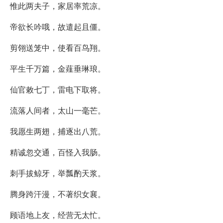
惟此两夫子，家居率荒凉。
帝欲长吟哦，故遣起且僵。
剪翎送笼中，使看百鸟翔。
平生千万篇，金薤垂琳琅。
仙官敕七丁，雷电下取将。
流落人间者，太山一毫芒。
我愿生两翅，捕逐出八荒。
精诚忽交通，百怪入我肠。
刺手拔鲸牙，举瓢酌天浆。
腾身跨汗漫，不著织女襄。
顾语地上友，经营无太忙。