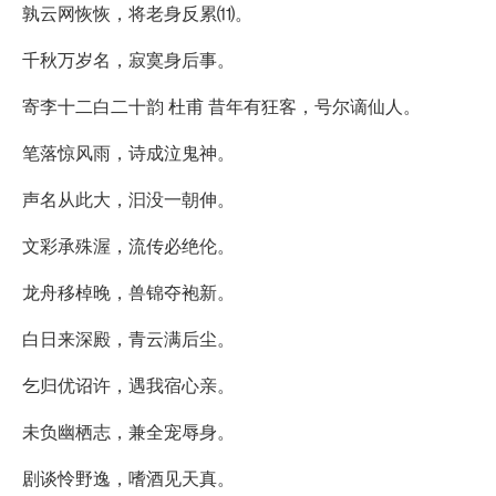
孰云网恢恢，将老身反累⑾。
千秋万岁名，寂寞身后事。
寄李十二白二十韵 杜甫 昔年有狂客，号尔谪仙人。
笔落惊风雨，诗成泣鬼神。
声名从此大，汩没一朝伸。
文彩承殊渥，流传必绝伦。
龙舟移棹晚，兽锦夺袍新。
白日来深殿，青云满后尘。
乞归优诏许，遇我宿心亲。
未负幽栖志，兼全宠辱身。
剧谈怜野逸，嗜酒见天真。