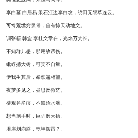
李白墓 白居易 采石江边李白坟，绕田无限草连云。
可怜荒垅穷泉骨，曾有惊天动地文。
调张籍 韩愈 李杜文章在，光焰万丈长。
不知群儿愚，那用故谤伤。
蚍蜉撼大树，可笑不自量。
伊我生其后，举颈遥相望。
夜梦多见之，昼思反微茫。
徒观斧凿痕，不瞩治水航。
想当施手时，巨刃磨天扬。
垠崖划崩豁，乾坤摆雷？。