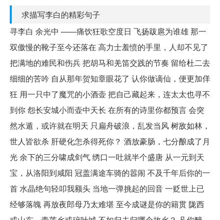
求描写李白的精彩句子
寻李白 余光中 ——痛饮狂歌空度日 飞扬跋扈为谁雄 那一
双傲慢的靴子至今还落在 高力士羞愤的手里，人却不见了
把满地的难民和伤兵 把胡马和羌笛交践的节奏 留给杜二去
细细的苦吟 自从那年贺知章眼花了 认你做谪仙，便更加佯
狂 用一只中了魔咒的小酒壶 把自己藏起来，连太太也寻不
到你 怨长安城小而壶中天长 在所有的诗里你都预言 会突
然水遁，或许就在明天 只扁舟破浪，乱发当风 树敌如林，
世人皆欲杀 肝硬化怎杀得死你？ 酒放豪肠，七分酿成了月
光 余下的三分啸成剑气 绣口一吐就半个盛唐 从一元到天
宝，从洛阳到咸阳 冠盖满途车骑的嚣闹 不及千年后你的一
首 水晶绝句轻叩我额头 当地一弹挑起的回音 一贬世上已
经够落魄 再放夜郎母乃太难堪 至今成谜是你的籍贯 陇西
或山东，青莲乡或碎叶城 不如归去归哪个故乡？ 凡你醉