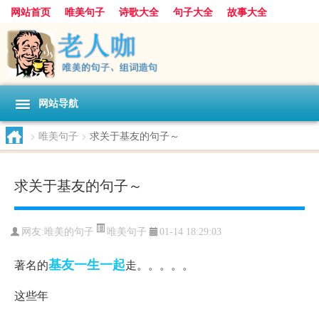
网站首页
唯美句子
诗歌大全
句子大全
故事大全
人生感悟
其他美文
美文欣赏
伤感文字
散文随笔
感人故事
句子分类
网站导航
>
唯美句子
>
求关于基友的句子～
求关于基友的句子～
唯美句子
网友:
唯美的句子
01-14 18:29:03
基友
一生
一起
著名的
走。。。。。
这些年