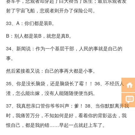
赛车手，悲观者却穿起了白大褂当了医生；最后乐观者发
射了宇宙飞船，悲观者则开办了保险公司。
33、A：你们都是装B。
B：别人都是装B，就您是真B。
34、新闻说：作为一个基层干部，人民的事就是自己的
事。
然后紧接着又说：自己的事再大都是小事。
35、你是没长脑袋，还是脑袋长了霉！！ 36、不经历人
渣，怎么能出嫁，没有人能随随便便当妈。
37、我真想亲口管你爷爷叫声：爹！ 38、当你默默离开我
时，我痛苦万分，不知如何是好，看着你的背影远去，我
恨自己，都是我的错……早起一点就赶上车了。