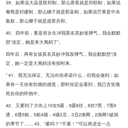
39、如果说大蒜是联邦制，那么香蕉就是邦联制，如果说
葡萄是封建制，那么橘子就是郡县制，如果说芒果是中央
集权，那么椰子就是虚君共和。
40、四年前，要是有女生冲我莫名其妙发脾气，我会默默
想“淡定，她是来大夷妈了”。
四年后，再有女孩莫名其妙冲我发脾气，我会默默想“淡
定，她一定是大夷妈没有按时来。
” 41、我无法保证、无法向你承诺什么，但我会做到：如
果有一天你有饥饿的感觉，那时你定会看到，我已含笑饿
死在你的怀抱中。
42、又要到了大街上10女9露，9露8丝，8丝7黑，7黑6
透，6透5粗，5粗4骚，4骚3丑，3丑2渔网，2渔网1破洞
的季节了…… 43、“紧吗？”“不紧！”“可以再进去一点