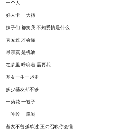
一个人
好人卡 一大摞
妹子们 都笑我 不知爱情是什么
真爱过 才会懂
最寂寞 是机油
在梦里 呼唤着 需要我
基友一生一起走
多少基友都不够
一菊花 一被子
一呻吟 一库哟
基友不曾孤单过 王の召唤你会懂