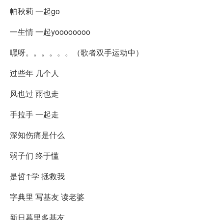
帕秋莉 一起go
一生情 一起yoooooooo
嘿呀。。。。。。（歌者双手运动中）
过些年 几个人
风也过 雨也走
手拉手 一起走
深知伤痛是什么
弱子们 终于懂
是哲↑学 拯救我
字典里 写基友 读老婆
新日暮里多基友