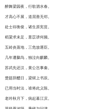
醉舞梁园夜，行歌泗水春。
才高心不展，道屈善无邻。
处士祢衡俊，诸生原宪贫。
稻粱求未足，薏苡谤何频。
五岭炎蒸地，三危放逐臣。
几年遭鵩鸟，独泣向麒麟。
苏武先还汉，黄公岂事秦。
楚筵辞醴日，梁狱上书辰。
已用当时法，谁将此义陈。
老吟秋月下，病起暮江滨。
莫怪恩波隔，乘槎与问津。