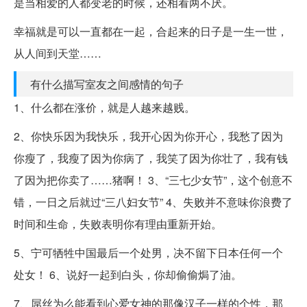
是当相爱的人都变老的时候，还相看两不厌。
幸福就是可以一直都在一起，合起来的日子是一生一世，
从人间到天堂……
有什么描写室友之间感情的句子
1、什么都在涨价，就是人越来越贱。
2、你快乐因为我快乐，我开心因为你开心，我愁了因为
你瘦了，我瘦了因为你病了，我笑了因为你壮了，我有钱
了因为把你卖了……猪啊！ 3、“三七少女节”，这个创意不
错，一日之后就过“三八妇女节” 4、失败并不意味你浪费了
时间和生命，失败表明你有理由重新开始。
5、宁可牺牲中国最后一个处男，决不留下日本任何一个
处女！ 6、说好一起到白头，你却偷偷焗了油。
7、屌丝为么能看到心爱女神的那像汉子一样的个性，那