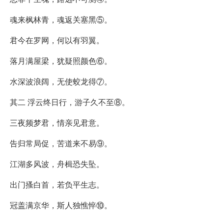
魂来枫林青，魂返关塞黑⑤。
君今在罗网，何以有羽翼。
落月满屋梁，犹疑照颜色⑥。
水深波浪阔，无使蛟龙得⑦。
其二 浮云终日行，游子久不至⑧。
三夜频梦君，情亲见君意。
告归常局促，苦道来不易⑨。
江湖多风波，舟楫恐失坠。
出门搔白首，若负平生志。
冠盖满京华，斯人独憔悴⑩。