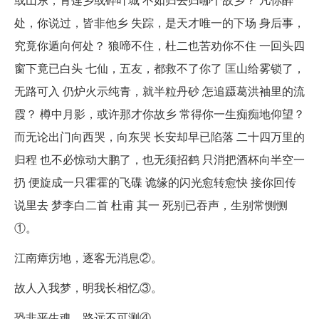
处，你说过，皆非他乡 失踪，是天才唯一的下场 身后事，
究竟你遁向何处？ 狼啼不住，杜二也苦劝你不住 一回头四
窗下竟已白头 七仙，五友，都救不了你了 匡山给雾锁了，
无路可入 仍炉火示纯青，就半粒丹砂 怎追蹑葛洪袖里的流
霞？ 樽中月影，或许那才你故乡 常得你一生痴痴地仰望？
而无论出门向西哭，向东哭 长安却早已陷落 二十四万里的
归程 也不必惊动大鹏了，也无须招鹤 只消把酒杯向半空一
扔 便旋成一只霍霍的飞碟 诡缘的闪光愈转愈快 接你回传
说里去 梦李白二首 杜甫 其一 死别已吞声，生别常恻恻
①。
江南瘴疠地，逐客无消息②。
故人入我梦，明我长相忆③。
恐非平生魂，路远不可测④。