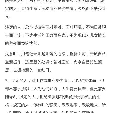
的是对人生，对社会的宽容、不苛求和心灵的清净6、淡
定的人，善待生命，沉稳而不缺少热情，淡然而不缺少善
良。
淡定的人，总能以微笑面对困难、面对环境，不为日常琐
事而计较，不为生活的压力而焦虑，不为现代人儿女情长
的善变而烦恼忧郁。
失意时，用笔记录潮起潮落的心绪，挫折面前，告诫自己
重新振作，适应新的处境；苦难面前，命令自己跨过颓
唐，去拥抱新的一轮红日。
7、淡定的人，对工作或事业努力着，足以维持体面，但
却不忘乎所以，因为他们知道，人生需要执着，但更需要
随缘8、淡定的人，拒绝练就那种摧眉折腰事权贵的性
格；淡定的人，像秋叶的静美，淡淡地来，淡淡地去，给
人以宁静，给人以淡淡的欲望，活得简单而有韵味。