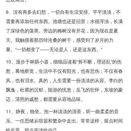
9、没有再多去幻想，一切自有生活安排。平平淡淡，不
需要再添加任何东西。池塘也还是旧景；水很浑浊，长满
了深绿色的藻类。旁边的梅树没有开花，因为现在是夏
天。我触摸着那历经沧桑的树干，感受到了岁月的力
量。“一切都变了——无论是人，还是这东西。”
10、漫步于林荫小道，细细品读着“剪不断，理还乱”的伤
愁，蓦地察觉，生活中不仅有阳光，也有悲伤；不仅有春
风，也有泪水。真的，人生需要一份淡淡的从容。李白的
飘逸，杜甫的沉郁，陆游的忧患，岳飞的壮怀，东坡的豪
迈，清照的戚愁，都需要从容地品味。
11、静夜，独坐。泡一杯淡淡的清茶，听一曲柔柔的音
乐。一任思绪从喧嚣和繁杂中走出。常常这样，留点时间
给反思，留点平淡给自己。