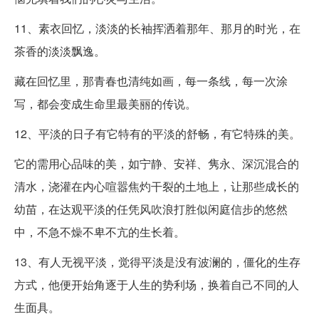
11、素衣回忆，淡淡的长袖挥洒着那年、那月的时光，在
茶香的淡淡飘逸。
藏在回忆里，那青春也清纯如画，每一条线，每一次涂
写，都会变成生命里最美丽的传说。
12、平淡的日子有它特有的平淡的舒畅，有它特殊的美。
它的需用心品味的美，如宁静、安祥、隽永、深沉混合的
清水，浇灌在内心喧嚣焦灼干裂的土地上，让那些成长的
幼苗，在达观平淡的任凭风吹浪打胜似闲庭信步的悠然
中，不急不燥不卑不亢的生长着。
13、有人无视平淡，觉得平淡是没有波澜的，僵化的生存
方式，他便开始角逐于人生的势利场，换着自己不同的人
生面具。