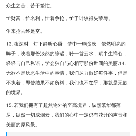
众生之苦，苦于繁忙。
忙财富，忙名利，忙着争抢，忙于计较得失荣辱。
争来抢去终是空。
13. 夜深时，灯下静听心语，梦中一晌贪欢，依然明亮的
眸子，映着那份淡然的静谧，聆一首云水，赋半生禅心，
轻轻与自己私语，学会独自与心相守那份世间的美丽.14.
无欲不是厌恶生活中的事情，我们尽力做好每件事，但是
不执着，即使结果不如所料，我们也不在乎，那就是无欲
的境界。
15. 若我们拥有了超然物外的至高境界，纵然繁华都落
尽，纵然一切成烟云，我们的心中一定仍有花开的声音和
美丽的原风景。