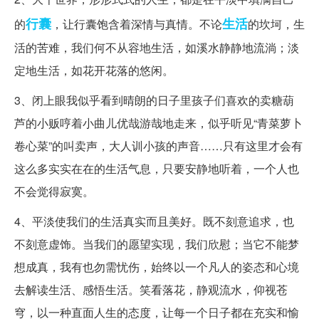
行囊
生活
的
，让行囊饱含着深情与真情。不论
的坎坷，生
活的苦难，我们何不从容地生活，如溪水静静地流淌；淡
定地生活，如花开花落的悠闲。
3、闭上眼我似乎看到晴朗的日子里孩子们喜欢的卖糖葫
芦的小贩哼着小曲儿优哉游哉地走来，似乎听见“青菜萝卜
卷心菜”的叫卖声，大人训小孩的声音……只有这里才会有
这么多实实在在的生活气息，只要安静地听着，一个人也
不会觉得寂寞。
4、平淡使我们的生活真实而且美好。既不刻意追求，也
不刻意虚饰。当我们的愿望实现，我们欣慰；当它不能梦
想成真，我有也勿需忧伤，始终以一个凡人的姿态和心境
去解读生活、感悟生活。笑看落花，静观流水，仰视苍
穹，以一种直面人生的态度，让每一个日子都在充实和愉