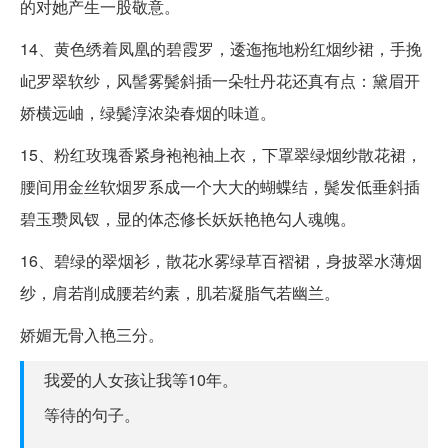
的对她产生一股敬意。
14、黄色绣着凤凰的碧霞罗，逶迤拖地粉红烟纱裙，手挽
屺罗翠软纱，风髻雾鬓斜插一朵牡丹花还真有点：黛眉开
娇横远岫，绿鬓淳浓染春烟的味道。
15、粉红玫瑰香紧身袍袍袖上衣，下罩翠绿烟纱散花裙，
腰间用金丝软烟罗系成一个大大的蝴蝶结，鬓发低垂斜插
碧玉瓒凤钗，显的体态修长妖妖艳艳勾人魂魄。
16、碧绿的翠烟衫，散花水雾绿草百褶裙，身披翠水薄烟
纱，肩若削成腰若约素，肌若凝脂气若幽兰。
娇媚无骨入艳三分。
我爱的人女孩让我等10年。
等待的句子。