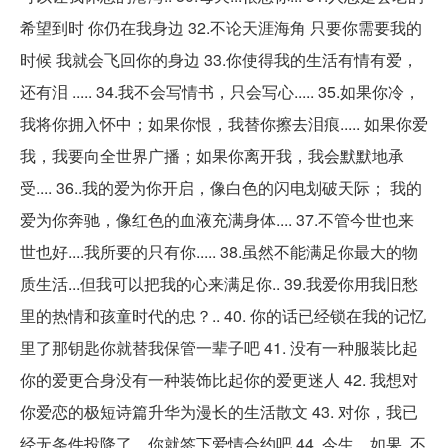
希望到时 你仍在我身边 32.不论天涯海角 只要你需要我的
时候 我就会飞回你的身边 33.你使得我的生活有情有爱，
还有泪 ..... 34.我不会写情书，只会写心..... 35.如果你冷，
我将你拥入怀中；如果你恨，我替你擦去泪痕..... 如果你爱
我，我要向全世界广播；如果你离开我，我会默默地承
受.... 36..我的爱为你开启，像白色的闪电划破天际； 我的
爱为你奔驰，像红色的血液充满身体.... 37.不管今世也来
世也好....我所要的只有你..... 38.虽然不能满足你最大的物
质生活...但我可以把我的心来满足你.. 39.我爱你用我旧愁
里的热情和孩童时代的忠？.. 40. 你的话已经锁在我的记忆
里了那钥匙你就替我保管一辈子吧 41. 没有一种服装比起
你的爱更合身没有一种装饰比起你的爱更迷人 42. 我想对
你爱恋的极短诗篇升华为漫长的生活散文 43. 对你，我已
经无条件投降了，你就签下爱情合约吧 44. 今生....如果..不