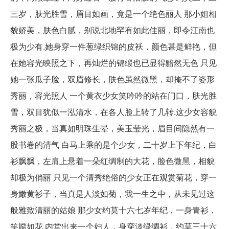
三岁，肤光胜雪，眉目如画，竟是一个绝色丽人 那小姐相
貌娇美，肤色白腻，别说北地罕有如此佳丽，即令江南也
极为少有.她身穿一件葱绿织锦的皮袄，颜色甚是鲜艳，但
在她容光映照之下，再灿烂的锦缎也已显得黯然无色 只见
她一张瓜子脸，双眉修长，肤色虽然微黑，却掩不了姿形
秀丽，容光照人 一个黄衣少女笑吟吟的站在门口，肤光胜
雪，双目犹似一泓清水，在各人脸上转了几转.这少女容貌
秀丽之极，当真如明珠生晕，美玉莹光，眉目间隐然有一
股书卷的清气 白马上乘的是个少女，二十岁上下年纪，白
衫飘飘，左肩上悬着一朵红绸制的大花，脸色微黑，相貌
却极为俏丽 只见一个清秀绝俗的少女正在观赏菊花，穿一
身嫩黄衫子，当真是人淡如菊，我一生之中，从未见过这
般雅致清丽的姑娘 那少女约莫十六七岁年纪，一身青衫，
笑靥如花 内堂出来一个妇人，身穿淡绿绸衫，约莫三十六