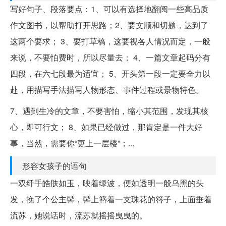
写好句子、段落要点：1、可以有选择地翻阅一些高品质
作文图书，以帮助打开思路；2、要文顺和切题，达到了
这两个要求； 3、要打草稿，这要视各人情况而定，一般
来说，不要怕费时，所以尽量去； 4、一篇文章起码分有
四段，在六七段最为适宜； 5、开头第一段一定要全力以
赴，用描写手法描写人物形态、事件过程或景物特色。
7、遇到生冷的文章，不要害怕，缩小其范围，发现其核
心，即可行文； 8、如果已经做过，那肯定是一件大好
事，当然，需要你“更上一层楼”；...
形容女孩子的语句
一双纤手皓肤如玉，映着绿波，便如透明一般乌黑的头
发，挽了个公主髻，髻上簪着一支珠花的簪子，上面垂着
流苏，她说话时，流苏就摇摇曳曳的。