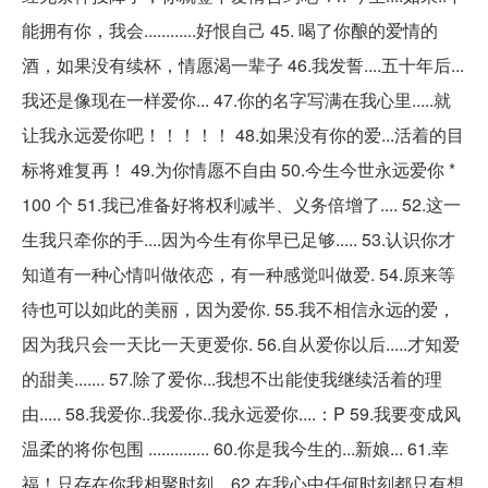
能拥有你，我会............好恨自己 45. 喝了你酿的爱情的
酒，如果没有续杯，情愿渴一辈子 46.我发誓....五十年后...
我还是像现在一样爱你... 47.你的名字写满在我心里.....就
让我永远爱你吧！！！！！ 48.如果没有你的爱...活着的目
标将难复再！ 49.为你情愿不自由 50.今生今世永远爱你 *
100 个 51.我已准备好将权利减半、义务倍增了.... 52.这一
生我只牵你的手....因为今生有你早已足够..... 53.认识你才
知道有一种心情叫做依恋，有一种感觉叫做爱. 54.原来等
待也可以如此的美丽，因为爱你. 55.我不相信永远的爱，
因为我只会一天比一天更爱你. 56.自从爱你以后.....才知爱
的甜美....... 57.除了爱你...我想不出能使我继续活着的理
由..... 58.我爱你..我爱你..我永远爱你....：P 59.我要变成风
温柔的将你包围 .............. 60.你是我今生的...新娘... 61.幸
福！只存在你我相聚时刻... 62.在我心中任何时刻都只有想