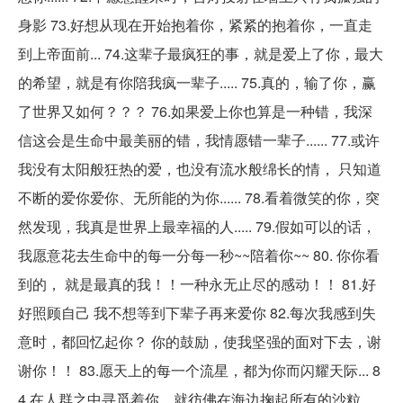
身影 73.好想从现在开始抱着你，紧紧的抱着你，一直走
到上帝面前... 74.这辈子最疯狂的事，就是爱上了你，最大
的希望，就是有你陪我疯一辈子..... 75.真的，输了你，赢
了世界又如何？？？ 76.如果爱上你也算是一种错，我深
信这会是生命中最美丽的错，我情愿错一辈子...... 77.或许
我没有太阳般狂热的爱，也没有流水般绵长的情， 只知道
不断的爱你爱你、无所能的为你...... 78.看着微笑的你，突
然发现，我真是世界上最幸福的人..... 79.假如可以的话，
我愿意花去生命中的每一分每一秒~~陪着你~~ 80. 你你看
到的， 就是最真的我！！一种永无止尽的感动！！ 81.好
好照顾自己 我不想等到下辈子再来爱你 82.每次我感到失
意时，都回忆起你？ 你的鼓励，使我坚强的面对下去，谢
谢你！！ 83.愿天上的每一个流星，都为你而闪耀天际... 8
4.在人群之中寻觅着你，就彷佛在海边掬起所有的沙粒，