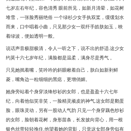
七岁左右年纪，容色清秀 眼前所见，如新月清晕，如花树
堆雪，一张脸秀丽绝俗 一个绿杉少女手执双桨，缓缓划水
而来，口中唱着小曲，只见那少女一双纤手皓肤如玉，映
着绿波，便如透明一般。
说话声音极甜极清，令人一听之下，说不出的舒适.这少女
约莫十六七岁年纪，满脸都是温柔，满身尽是秀气 。
只见她抿着嘴，笑吟吟的斜眼瞅着自己，肤白如新剥鲜
菱，嘴角边一粒细细的黑痣，更增俏媚。
她身旁站着个身穿淡绛纱衫的女郎，也是盈盈十六七年
纪，向着他似笑非笑，一脸精灵顽皮的神气.这女郎是鹅蛋
脸，眼珠灵动，另有一股动人气韵 只见一个身穿藕色纱衫
的女郎，脸朝着花树，身形苗条，长发披向背心，用一根
银色丝带轻轻挽住.他望着她的背影，只觉这女郎身旁似有