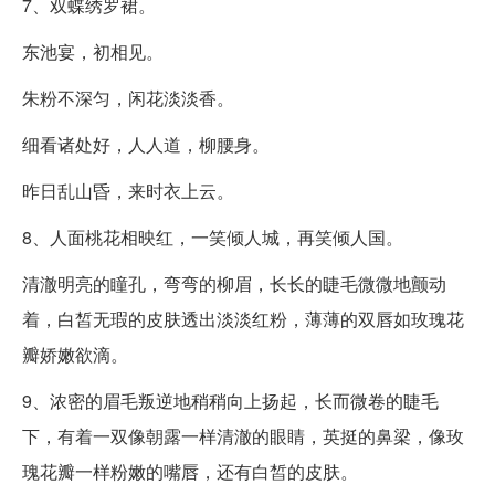
7、双蝶绣罗裙。
东池宴，初相见。
朱粉不深匀，闲花淡淡香。
细看诸处好，人人道，柳腰身。
昨日乱山昏，来时衣上云。
8、人面桃花相映红，一笑倾人城，再笑倾人国。
清澈明亮的瞳孔，弯弯的柳眉，长长的睫毛微微地颤动
着，白皙无瑕的皮肤透出淡淡红粉，薄薄的双唇如玫瑰花
瓣娇嫩欲滴。
9、浓密的眉毛叛逆地稍稍向上扬起，长而微卷的睫毛
下，有着一双像朝露一样清澈的眼睛，英挺的鼻梁，像玫
瑰花瓣一样粉嫩的嘴唇，还有白皙的皮肤。