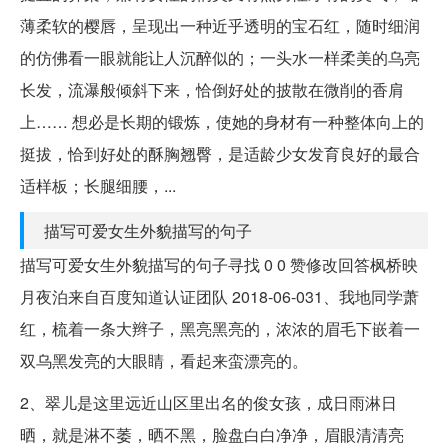
薄柔软的樱唇，呈现出一种近乎透明的宝石红，随时细润
的仿佛看一眼就能让人沉醉似的；一头水一样柔美的乌亮
长发，流瀑般倾斜下来，恰倒好处的披散在微削的香肩
上…… 想必是长期的锻炼，使她的身材有一种整体向上的
挺拔，恰到好处的酥胸翘臀，是适龄少女发育良好的最合
适样板；长腿细腰，...
描写可爱女生外貌描写的句子
描写可爱女生外貌描写的句子寻找 0 0 赞修改回答枫桥映
月夜泊来自百度知道认证团队 2018-06-031、我地同学萧
红，梳着一条大辫子，黑亮黑亮的，浓浓的眉毛下嵌着一
双乌黑发亮的大眼睛，看起来蛮漂亮的。
2、翠儿是这里远近山区里出名的俊女孩，成日雨淋日
晒，就是淋不萎，晒不黑，脸盘白白净净，眉眼清清亮