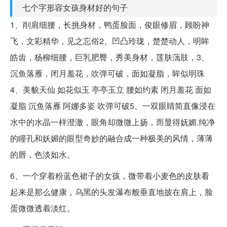
七个字形容女孩身材好的句子
1、削肩细腰，长挑身材，鸭蛋脸面，俊眼修眉，顾盼神
飞，文彩精华，见之忘俗2、凹凸玲珑，楚楚动人，明眸
皓齿，杨柳细腰，巨乳肥臀，秀美身材，莲肤蕅肢，3、
沉鱼落雁，闭月羞花，吹弹可破，面如凝脂，眸似明珠
4、美貌天仙 如花似玉 亭亭玉立 腰如约素 闭月羞花 面如
凝脂 沉鱼落雁 阿娜多姿 吹弹可破5、一双眼睛简直像浸在
水中的水晶一样澄澈，眼角却微微上扬，而显得妩媚.纯净
的瞳孔和妖媚的眼型奇妙的融合成一种极美的风情，薄薄
的唇，色淡如水。
6、一个穿着粉蓝色裙子的女孩，微带着小麦色的皮肤看
起来是那么健康，乌黑的头发瀑布般垂直地披在肩上，脸
蛋微微透着淡红。