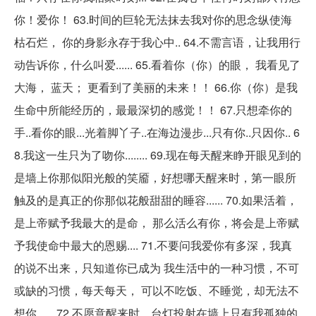
你！爱你！ 63.时间的巨轮无法抹去我对你的思念纵使海
枯石烂， 你的身影永存于我心中.. 64.不需言语，让我用行
动告诉你，什么叫爱...... 65.看着你（你）的眼， 我看见了
大海， 蓝天； 更看到了美丽的未来！！ 66.你（你）是我
生命中所能经历的，最最深切的感觉！！ 67.只想牵你的
手..看你的眼...光着脚丫子..在海边漫步...只有你..只因你.. 6
8.我这一生只为了吻你........ 69.现在每天醒来睁开眼见到的
是墙上你那似阳光般的笑靥，好想哪天醒来时，第一眼所
触及的是真正的你那似花般甜甜的睡容...... 70.如果活着，
是上帝赋予我最大的是命， 那么活么有你，将会是上帝赋
予我使命中最大的恩赐.... 71.不要问我爱你有多深，我真
的说不出来，只知道你已成为 我生活中的一种习惯，不可
或缺的习惯，每天每天， 可以不吃饭、不睡觉，却无法不
想你...... 72.不愿意醒来时，台灯投射在墙上只有我孤独的