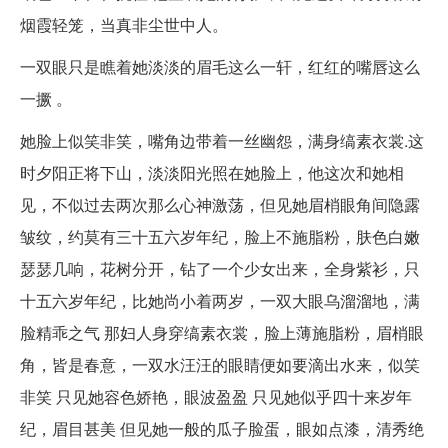
烟霞轻笼，当真非尘世中人。
一双眼只是瞧着她淡淡的眉毛这么一轩，红红的嘴唇这么
一撅 。
她脸上似笑非笑，嘴角边带着一丝幽怨，满身缟素衣裳.这
时夕阳正将下山，淡淡阳光照在她脸上，他这次和她相
见，不似过去两次那么心神激荡，但见她眉梢眼角间隐露
皱纹，约莫有三十五六岁年纪，脸上不施脂粉，肤色白嫩
瑟瑟几响，花树分开，钻了一个少女出来，全身紫衫，只
十五六岁年纪，比她尚小着两岁，一双大眼乌溜溜地，满
脸精乖之气 那妇人身穿缟素衣裳，脸上薄施脂粉，眉梢眼
角，皆是春意，一双水汪汪的眼睛便如要滴出水来，似笑
非笑 只见她容色娇艳，眼波盈盈 只见她似乎四十来岁年
纪，眉目甚美 但见她一般的瓜子脸蛋，眼如点漆，清秀绝