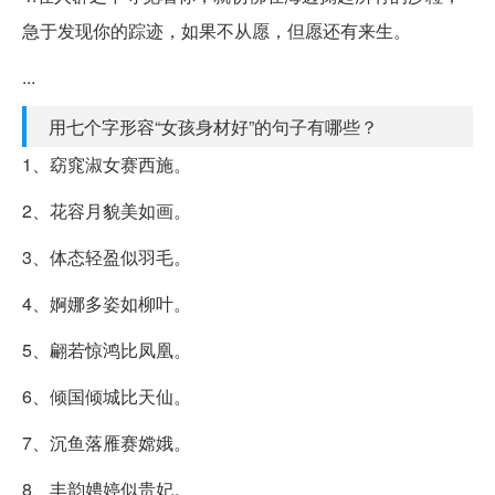
急于发现你的踪迹，如果不从愿，但愿还有来生。
...
用七个字形容“女孩身材好”的句子有哪些？
1、窈窕淑女赛西施。
2、花容月貌美如画。
3、体态轻盈似羽毛。
4、婀娜多姿如柳叶。
5、翩若惊鸿比凤凰。
6、倾国倾城比天仙。
7、沉鱼落雁赛嫦娥。
8、丰韵娉婷似贵妃。