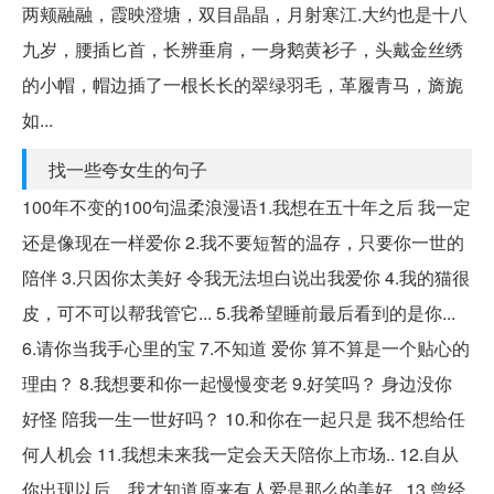
两颊融融，霞映澄塘，双目晶晶，月射寒江.大约也是十八
九岁，腰插匕首，长辨垂肩，一身鹅黄衫子，头戴金丝绣
的小帽，帽边插了一根长长的翠绿羽毛，革履青马，旖旎
如...
找一些夸女生的句子
100年不变的100句温柔浪漫语1.我想在五十年之后 我一定
还是像现在一样爱你 2.我不要短暂的温存，只要你一世的
陪伴 3.只因你太美好 令我无法坦白说出我爱你 4.我的猫很
皮，可不可以帮我管它... 5.我希望睡前最后看到的是你...
6.请你当我手心里的宝 7.不知道 爱你 算不算是一个贴心的
理由？ 8.我想要和你一起慢慢变老 9.好笑吗？ 身边没你
好怪 陪我一生一世好吗？ 10.和你在一起只是 我不想给任
何人机会 11.我想未来我一定会天天陪你上市场.. 12.自从
你出现以后，我才知道原来有人爱是那么的美好.. 13.曾经