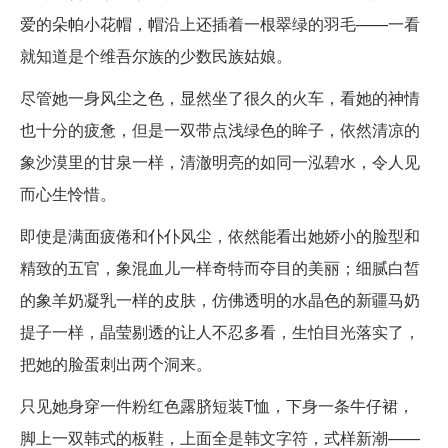
爱的朵帕小花帽，帽沿上还插着一根翠绿的羽毛——一看
就知道是个维吾尔族的少数民族姑娘。
尽管她一身风尘之色，显然坐了很久的火车，看她的神情
也十分的疲惫，但是一双带点浅绿色的眸子，依然清凉的
象沙漠里的甘泉一样，清澈明亮的如同一泓碧水，令人见
而心生怜惜。
即使是满面疲倦和仆仆风尘，依然能看出她娇小的脸型和
精致的五官，象混血儿一样奇特而夺目的美丽；细腻白皙
的象羊奶凝乳一样的皮肤，仿佛透明的水晶色的新疆马奶
提子一样，晶莹剔透的让人不忍多看，生怕目光落实了，
把她的脸蛋刺出两个洞来。
只见她身穿一件粉红色露脐短装T恤，下身一条牛仔裙，
脚上一双韩式的板鞋，上面全是韩文字符，式样新潮——