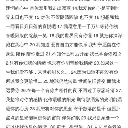
迷惘的心中 是你牵引我走出寂寞 14.我爱你的心是直到世
界末日也不变 15.对你 不管阴晴圆缺 也不变 16.想想和我
一同看日升日落的喜悦吧 17.我愿意用一千万年等待你初
春暖阳般的绽颜一笑. 18.我的世界只有你懂 19.就把你深深
藏在我心中 20.我知道 爱要自由才能快乐 我却宁愿留在你
身边 陪你 陪你走过 21.不知什么时后开始 我已学会依赖 2
2.只有你知我的情绪 也只有你能带给我情绪 23.如果这一
生我们爱不够，来世必能长久.... 24.因为知道不能没有你
所以我会更珍惜.... 25.地球仍然转重 世间依旧善变 而我永
远爱你 26.在每一个有你声相伴的夜 不再过于寂寥冷清 27.
我想将对你的感情 化作暖暖的阳光 期待那洒落的光明能温
暖你的心房 28.我想将对你的思念 寄予散落的星子 但愿那
点点的星光能照进你的窗前 伴你好眠 29.我只是须要一个
可以让我休息的港湾.. 30.每天...很想你... 31.人总是会老的