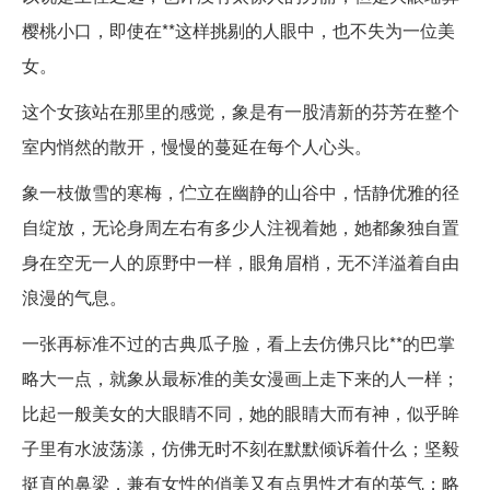
樱桃小口，即使在**这样挑剔的人眼中，也不失为一位美
女。
这个女孩站在那里的感觉，象是有一股清新的芬芳在整个
室内悄然的散开，慢慢的蔓延在每个人心头。
象一枝傲雪的寒梅，伫立在幽静的山谷中，恬静优雅的径
自绽放，无论身周左右有多少人注视着她，她都象独自置
身在空无一人的原野中一样，眼角眉梢，无不洋溢着自由
浪漫的气息。
一张再标准不过的古典瓜子脸，看上去仿佛只比**的巴掌
略大一点，就象从最标准的美女漫画上走下来的人一样；
比起一般美女的大眼睛不同，她的眼睛大而有神，似乎眸
子里有水波荡漾，仿佛无时不刻在默默倾诉着什么；坚毅
挺直的鼻梁，兼有女性的俏美又有点男性才有的英气；略