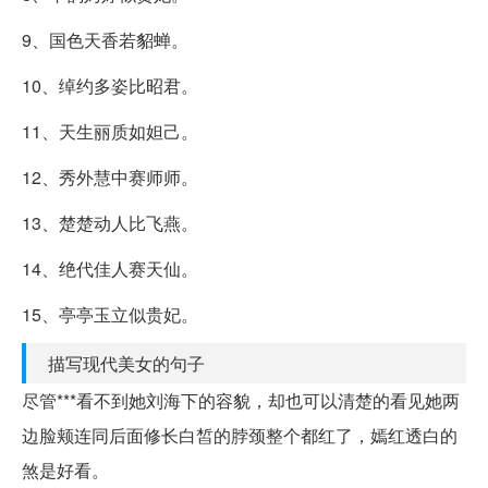
9、国色天香若貂蝉。
10、绰约多姿比昭君。
11、天生丽质如妲己。
12、秀外慧中赛师师。
13、楚楚动人比飞燕。
14、绝代佳人赛天仙。
15、亭亭玉立似贵妃。
描写现代美女的句子
尽管***看不到她刘海下的容貌，却也可以清楚的看见她两
边脸颊连同后面修长白皙的脖颈整个都红了，嫣红透白的
煞是好看。