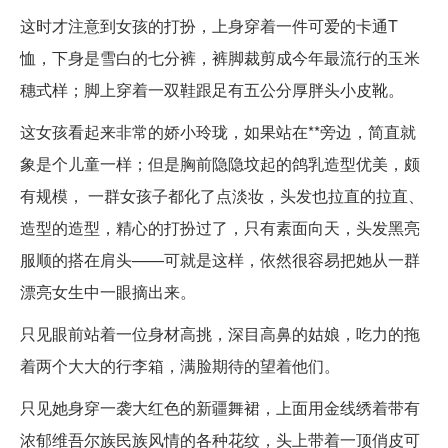
这时才注意到女孩的打扮，上身穿着一件可爱的卡通T
恤，下身是雪白的七分裤，裤脚裁剪成今年最流行的玉米
穗式样；脚上穿着一双鞋跟足有五公分厚胖头小皮靴。
这女孩看起来非常的娇小玲珑，如果站在**旁边，简直就
象是个儿童一样；但是胸前隐隐坟起的鸽乳造型优美，颇
有规模， 一群女孩子都化了点淡妆，头发也拉直的拉直、
造型的造型，精心的打扮过了，只有素面向天，头发黑亮
服顺的搭在肩头——可就是这样，依然很容易把她从一群
漂亮女生中一眼摘出来。
只见眼前站着一位身材高挑，深目高鼻的姑娘，吃力的拖
着两个大大的行李箱，满脸期待的望着他们。
只见她身穿一袭大红色的新疆舞裙，上面用金线绣着带有
浓郁维吾尔族民族风情的各种花纹，头上带着一顶俏皮可