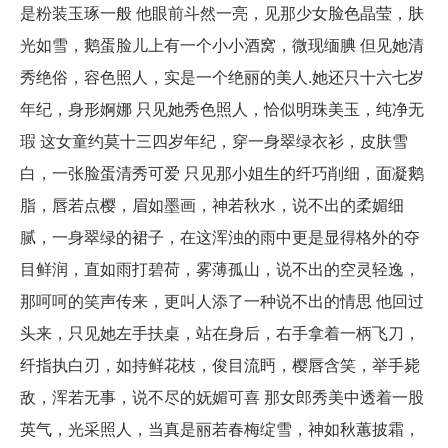
是粉装玉琢一般 他眼前斗然一亮，见那少女脸色晶莹，肤
光如雪，鹅蛋脸儿上有一个小小酒窝，微现缅腆 但见她清
秀绝俗，容色照人，实是一个绝丽的美人.她还只十六七岁
年纪，身形婀娜 只见她秀色照人，恰似明珠美玉，纯净无
瑕 这女童约莫十三四岁年纪，穿一身翠绿衣衫，皮肤雪
白，一张脸蛋清秀可爱 只见那小姐生的纤巧削细，面凝鹅
脂，唇若点樱，眉如墨画，神若秋水，说不出的柔媚细
腻，一身翠绿的裙子，在这浑浊的雨中更是显得格外的夺
目鲜润，直如雨打碧荷，雾薄孤山，说不出的空灵轻逸，
那呵呵的笑声传来，更叫人添了一种说不出的情思 他回过
头来，只见她左手扶桌，站在身后，右手拿着一柄飞刀，
纤指执白刃，如持鲜花枝，俊目流眄，樱唇含笑，举手毙
敌，浑若无事，说不尽的妩媚可喜 那女郎秀美中透着一股
英气，光采照人，当真是丽若春梅绽雪，神如秋蕙披霜，