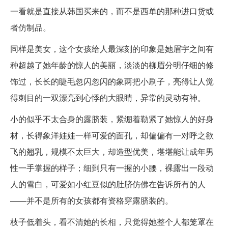
一看就是直接从韩国买来的，而不是西单的那种进口货或
者仿制品。
同样是美女，这个女孩给人最深刻的印象是她眉宇之间有
种超越了她年龄的惊人的美丽，淡淡的柳眉分明仔细的修
饰过，长长的睫毛忽闪忽闪的象两把小刷子，亮得让人觉
得刺目的一双漂亮到心悸的大眼睛，异常的灵动有神。
小的似乎不太合身的露脐装，紧绷着勒紧了她惊人的好身
材，长得象洋娃娃一样可爱的面孔，却偏偏有一对呼之欲
飞的翘乳，规模不太巨大，却造型优美，堪堪能让成年男
性一手掌握的样子；细到只有一握的小腰，裸露出一段动
人的雪白，可爱如小红豆似的肚脐仿佛在告诉所有的人
——并不是所有的女孩都有资格穿露脐装的。
枝子低着头，看不清她的长相，只觉得她整个人都笼罩在