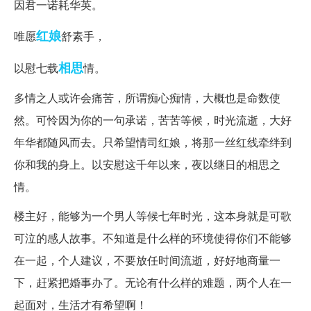
因君一诺耗华英。
红娘
唯愿
舒素手，
相思
以慰七载
情。
多情之人或许会痛苦，所谓痴心痴情，大概也是命数使
然。可怜因为你的一句承诺，苦苦等候，时光流逝，大好
年华都随风而去。只希望情司红娘，将那一丝红线牵绊到
你和我的身上。以安慰这千年以来，夜以继日的相思之
情。
楼主好，能够为一个男人等候七年时光，这本身就是可歌
可泣的感人故事。不知道是什么样的环境使得你们不能够
在一起，个人建议，不要放任时间流逝，好好地商量一
下，赶紧把婚事办了。无论有什么样的难题，两个人在一
起面对，生活才有希望啊！