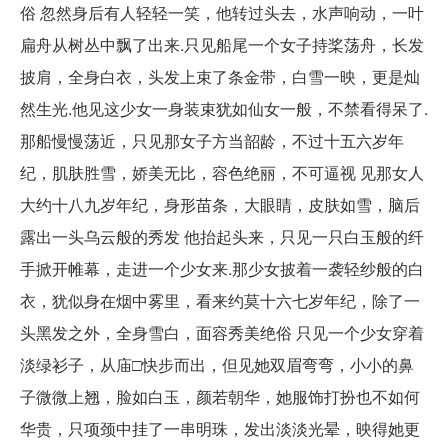
俗 忽然身后有人轻轻一笑，他转过头去，水声响动，一叶
扁舟从树丛中飘了出来.只见船尾一个女子持桨荡舟，长发
披肩，全身白衣，头发上束了条金带，白雪一映，更是灿
然生光.他见这少女一身装束犹如仙女一般，不禁看得呆了.
那船慢慢荡近，只见那女子方当韶龄，不过十五六岁年
纪，肌肤胜雪，娇美无比，容色绝丽，不可逼视 见那女人
大约十八九岁年纪，身形苗条，大眼睛，皮肤如雪，脑后
露出一头乌云般的秀发 他抬起头来，只见一只白玉般的纤
手掀开帷幕，走进一个少女来.那少女披着一袭轻纱般的白
衣，犹似身在烟中雾里，看来约莫十六七岁年纪，除了一
头黑发之外，全身雪白，面容秀美绝俗 只见一个少女穿着
淡绿衫子，从庙□快步而出，但见她双眉弯弯，小小的鼻
子微微上翘，脸如白玉，颜若朝华，她服饰打扮也不如何
华贵，只项颈中挂了一串明珠，发出淡淡光晕，映得她更