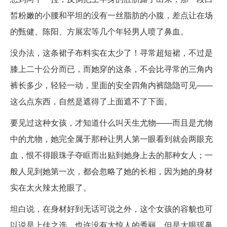
皙粉嫩的小腰和平坦的没有一丝脂肪的小腹，差点让在场
的甄健、陈阳、方展宏等几个年轻男人喷了鼻血。
没办法，这条裙子布料实在太少了！寻常超短裙，不过是
膝上二十公分而已，而她穿的这条，不会比寻常的三角内
裤长多少，轻轻一动，里面的安全四角内裤隐隐可见——
这么点东西，自然是遮得了上面遮不了下面。
要见过这种女孩，才知道什么叫天生尤物——而且是尤物
中的尤物，她完全属于那种让男人第一眼看到就会两眼充
血，恨不得眼珠子夺眶而出贴到她身上去的那种女人；一
般人见到她第一次，都会忽略了她的长相，因为她的身材
实在太火辣太抢眼了。
坦白说，在身材好到无话可说之外，这个女孩的容貌也可
以说是上佳之选，也许没有太惊人的秀丽，但是大眼瑶鼻