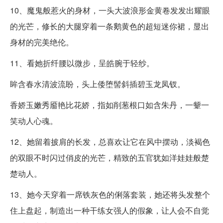
10、魔鬼般惹火的身材，一头大波浪形金黄卷发发出耀眼
的光芒，修长的大腿穿着一条鹅黄色的超短迷你裙，显出
身材的完美绝伦。
11、看她折纤腰以微步，呈皓腕于轻纱。
眸含春水清波流盼，头上倭堕髻斜插碧玉龙凤钗。
香娇玉嫩秀靥艳比花娇，指如削葱根口如含朱丹，一颦一
笑动人心魂。
12、她留着披肩的长发，总喜欢让它在风中摆动，淡褐色
的双眼不时闪过俏皮的光芒，精致的五官犹如洋娃娃般楚
楚动人。
13、她今天穿着一席铁灰色的俐落套装，她还将头发整个
住上盘起，制造出一种干练女强人的假象，让人会不自觉