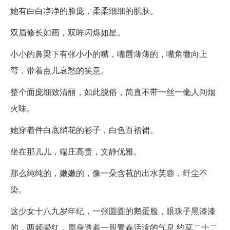
她有白白净净的脸庞，柔柔细细的肌肤。
双眉修长如画，双眸闪烁如星。
小小的鼻梁下有张小小的嘴，嘴唇薄薄的，嘴角微向上
弯，带着点儿哀愁的笑意。
整个面庞细致清丽，如此脱俗，简直不带一丝一毫人间烟
火味。
她穿着件白底绡花的衫子，白色百褶裙。
坐在那儿儿，端庄高贵，文静优雅。
那么纯纯的，嫩嫩的，像一朵含苞的出水芙蓉，纤尘不
染。
这少女十八九岁年纪，一张圆圆的鹅蛋脸，眼珠子黑漆漆
的，两颊晕红，周身透着一股青春活泼的气息 约莫二十二