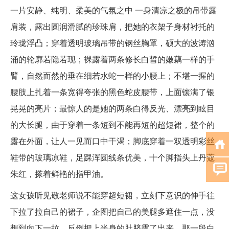
一片安静、纯明、柔美的气氛之中 一身清凉之极的吊带露
肩装，露出圆润滑腻的珍珠肩，把她的衣架子身材衬托的
玲珑浮凸；穿着透明玻璃吊带的钢丝胸罩，硕大的波涛汹
涌的轮廓若隐若现；裸露着两条修长白皙的嫩藕一样的手
臂，自然而然的垂在细若水蛇一样的小腰上；不堪一握的
腰肢上扎着一条宽得夸张的黑色蛇皮腰带，上面镶满了银
晃晃的亮片；最惊人的是她的两条白得反光、漂亮到眩目
的大长腿，由于穿着一条短到不能再短的超短裙，整个的
露在外面，让人一见而口中干渴；脚底穿着一双透明彩丝
鞋带的玻璃凉鞋，足踝浑圆线条优美，十个脚指头上丹蔻
朱红，搽着鲜艳的指甲油。
这女孩听见敬老师说不能穿超短裙，立刻下意识的伸手往
下拉了拉自己的裙子，企图把自己的美腿多遮住一点，没
想到向下一拉，反倒把上半身的肚脐露了出来，那一段白