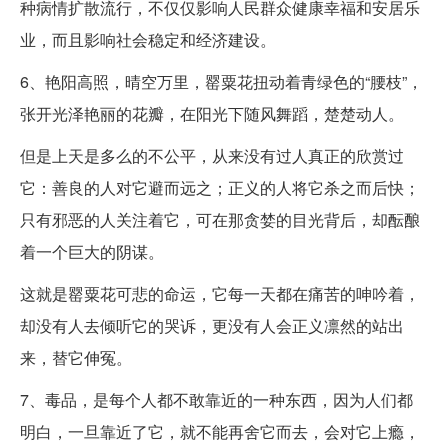
种病情扩散流行，不仅仅影响人民群众健康幸福和安居乐
业，而且影响社会稳定和经济建设。
6、艳阳高照，晴空万里，罂粟花扭动着青绿色的“腰枝”，
张开光泽艳丽的花瓣，在阳光下随风舞蹈，楚楚动人。
但是上天是多么的不公平，从来没有过人真正的欣赏过
它：善良的人对它避而远之；正义的人将它杀之而后快；
只有邪恶的人关注着它，可在那贪婪的目光背后，却酝酿
着一个巨大的阴谋。
这就是罂粟花可悲的命运，它每一天都在痛苦的呻吟着，
却没有人去倾听它的哭诉，更没有人会正义凛然的站出
来，替它伸冤。
7、毒品，是每个人都不敢靠近的一种东西，因为人们都
明白，一旦靠近了它，就不能再舍它而去，会对它上瘾，