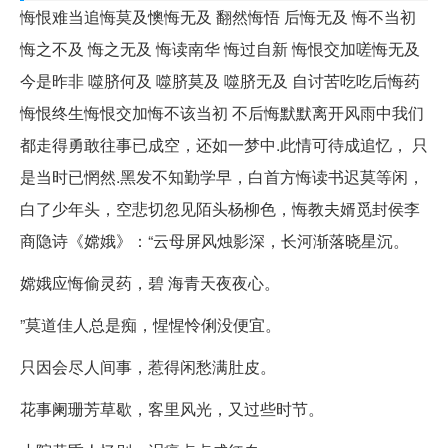
悔恨难当追悔莫及懊悔无及 翻然悔悟 后悔无及 悔不当初
悔之不及 悔之无及 悔读南华 悔过自新 悔恨交加嗟悔无及
今是昨非 噬脐何及 噬脐莫及 噬脐无及 自讨苦吃吃后悔药
悔恨终生悔恨交加悔不该当初 不后悔默默离开风雨中我们
都走得勇敢往事已成空，还如一梦中.此情可待成追忆， 只
是当时已惘然.黑发不知勤学早，白首方悔读书迟莫等闲，
白了少年头，空悲切忽见陌头杨柳色，悔教夫婿觅封侯李
商隐诗《嫦娥》：“云母屏风烛影深，长河渐落晓星沉。
嫦娥应悔偷灵药，碧 海青天夜夜心。
”莫道佳人总是痴，惺惺怜俐没便宜。
只因会尽人间事，惹得闲愁满肚皮。
花事阑珊芳草歇，客里风光，又过些时节。