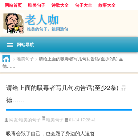
网站首页
唯美句子
诗歌大全
句子大全
故事大全
人生感悟
其他美文
美文欣赏
伤感文字
散文随笔
感人故事
句子分类
网站导航
>
唯美句子
>
请给上面的吸毒者写几句劝告话(至少2条) 品
德……
请给上面的吸毒者写几句劝告话(至少2条) 品
德……
唯美句子
网友:
唯美的句子
01-14 17:28:41
吸毒会毁了自己，也会毁了身边的人追答