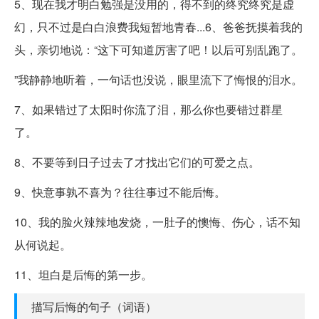
5、现在我才明白勉强是没用的，得不到的终究终究是虚
幻，只不过是白白浪费我短暂地青春...6、爸爸抚摸着我的
头，亲切地说：“这下可知道厉害了吧！以后可别乱跑了。
”我静静地听着，一句话也没说，眼里流下了悔恨的泪水。
7、如果错过了太阳时你流了泪，那么你也要错过群星
了。
8、不要等到日子过去了才找出它们的可爱之点。
9、快意事孰不喜为？往往事过不能后悔。
10、我的脸火辣辣地发烧，一肚子的懊悔、伤心，话不知
从何说起。
11、坦白是后悔的第一步。
描写后悔的句子（词语）