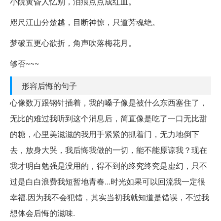
小院黄昏人忆别，泪痕点点成红血。
咫尺江山分楚越，目断神惊，只道芳魂绝。
梦破五更心欲折，角声吹落梅花月。
够否~~~
形容后悔的句子
心像数万跟钢针插着，我的嗓子像是被什么东西塞住了，
无比的难过我听到这个消息后，简直像是吃了一口无比甜
的糖，心里美滋滋的我用手紧紧的抓着门，无力地倒下
去，放身大哭，我后悔我做的一切，能不能原谅我？现在
我才明白勉强是没用的，得不到的终究终究是虚幻，只不
过是白白浪费我短暂地青春...时光如果可以回流我一定很
幸福.因为我不会犯错，其实当初我就知道是错误，不过我
想体会后悔的滋味.