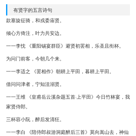
有贤字的五言诗句
款塞旋征骑，和戎委庙贤。
倾心方倚注，叶力共安边。
一一李忱 《重阳锡宴群臣》避贤初罢相，乐圣且衔杯。
为问门前客，今朝几个来。
一一李适之 《罢相作》朝耕上平田，暮耕上平田。
借问问津者，宁知沮溺贤。
一一王维 《皇甫岳云溪杂题五首·上平田》今日竹林宴，我
家贤侍郎。
三杯容小阮，醉后发清狂。
一一李白 《陪侍郎叔游洞庭醉后三首》莫向嵩山去，神仙