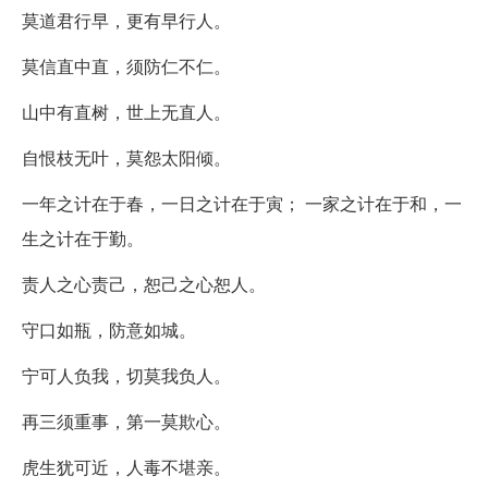
莫道君行早，更有早行人。
莫信直中直，须防仁不仁。
山中有直树，世上无直人。
自恨枝无叶，莫怨太阳倾。
一年之计在于春，一日之计在于寅； 一家之计在于和，一
生之计在于勤。
责人之心责己，恕己之心恕人。
守口如瓶，防意如城。
宁可人负我，切莫我负人。
再三须重事，第一莫欺心。
虎生犹可近，人毒不堪亲。