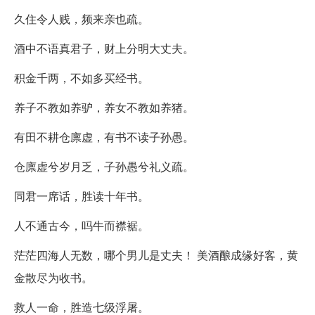
久住令人贱，频来亲也疏。
酒中不语真君子，财上分明大丈夫。
积金千两，不如多买经书。
养子不教如养驴，养女不教如养猪。
有田不耕仓廪虚，有书不读子孙愚。
仓廪虚兮岁月乏，子孙愚兮礼义疏。
同君一席话，胜读十年书。
人不通古今，吗牛而襟裾。
茫茫四海人无数，哪个男儿是丈夫！ 美酒酿成缘好客，黄
金散尽为收书。
救人一命，胜造七级浮屠。