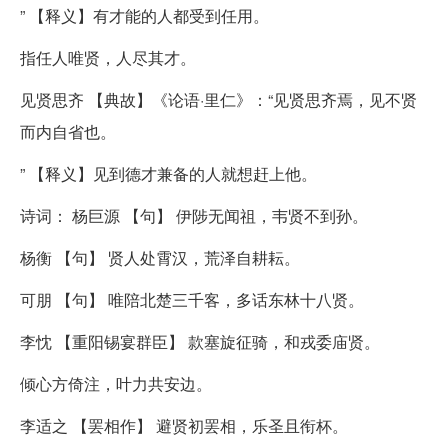
” 【释义】有才能的人都受到任用。
指任人唯贤，人尽其才。
见贤思齐 【典故】《论语·里仁》：“见贤思齐焉，见不贤
而内自省也。
” 【释义】见到德才兼备的人就想赶上他。
诗词： 杨巨源 【句】 伊陟无闻祖，韦贤不到孙。
杨衡 【句】 贤人处霄汉，荒泽自耕耘。
可朋 【句】 唯陪北楚三千客，多话东林十八贤。
李忱 【重阳锡宴群臣】 款塞旋征骑，和戎委庙贤。
倾心方倚注，叶力共安边。
李适之 【罢相作】 避贤初罢相，乐圣且衔杯。