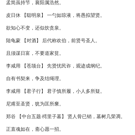
孟简虽持节，襄阳属浩然。
皮日休 【聪明泉】 一勺如琼液，将愚拟望贤。
欲知心不变，还似饮贪泉。
陆龟蒙 【对酒】 后代称欢伯，前贤号圣人。
且须谋日富，不要道家贫。
李咸用 【苍颉台】 先贤忧民诈，观迹成纲纪。
自有书契来，争及结绳理。
李咸用 【君子行】 君子慎所履，小人多所疑。
尼甫至圣贤，犹为匡所縻。
郑谷 【中台五题·樗里子墓】 贤人骨已销，墓树几荣凋。
正直魂如在，斋心愿一招。