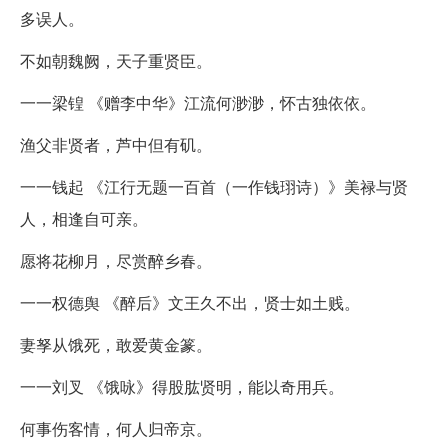
多误人。
不如朝魏阙，天子重贤臣。
一一梁锽 《赠李中华》江流何渺渺，怀古独依依。
渔父非贤者，芦中但有矶。
一一钱起 《江行无题一百首（一作钱珝诗）》美禄与贤
人，相逢自可亲。
愿将花柳月，尽赏醉乡春。
一一权德舆 《醉后》文王久不出，贤士如土贱。
妻孥从饿死，敢爱黄金篆。
一一刘叉 《饿咏》得股肱贤明，能以奇用兵。
何事伤客情，何人归帝京。