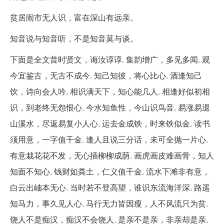
贫居闹市无人识，富在深山有远亲。
知音说与知音听，不是知音莫与谈。
下面是全文昔时贤文，诲汝谆谆. 集韵增广，多见多闻. 观
今宜鉴古，无古不成今. 知己知彼，将心比心. 酒逢知己
饮，诗向会人吟. 相识满天下，知心能几人. 相逢好似初相
识，到老终无怨恨心. 今水知鱼性，今山识鸟音. 易涨易退
山溪水，尽返易复小人心. 运去金成铁，时来铁似金. 读书
须用意，一字值千金. 逢人且说三分话，未可全抛一片心.
有意栽花花不发，无心插柳柳成荫. 画虎画皮难画骨，知人
知面不知心. 钱财如粪土，仁义值千金. 流水下滩非有意，
白云出岫本无心. 当时若不登高望，谁识东流海洋深. 路遥
知马力，事久见人心. 马行无力皆因瘦，人不风流只为贫.
饶人不是痴汉，痴汉不会饶人. 是亲不是亲，非亲却是亲.