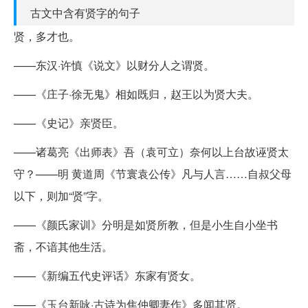
古文中含有贤字的句子
贤，多才也。
——东汉·许慎《说文》以财分人之谓贤。
——《庄子·徐无鬼》相如既归，赵王以为贤大夫。
——《史记》亲贤臣。
——诸葛亮《出师表》吾（袁可立）奈何以上台故诬贤太
守？——明 黄道周《节寰袁公传》凡与人言……自叔父母
以下，则加“贤”字。
——《颜氏家训》分明是如贤所教，但是小生自小坐书
斋，不谙其他生活。
——《新编五代史评话》东家有贤女。
——《玉台新咏·古诗为焦仲卿妻作》多闻其贤。