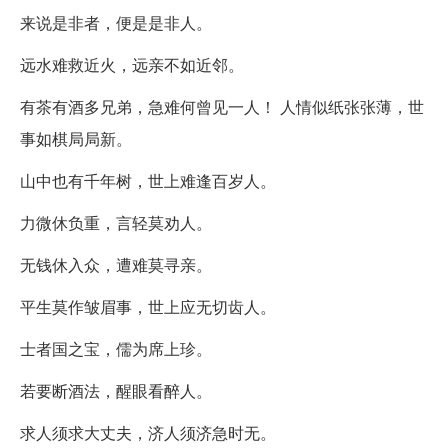
来说是非者，便是是非人。
远水难救近火，远亲不如近邻。
有茶有酒多兄弟，急难何曾见一人！ 人情似纸张张薄，世
事如棋局局新。
山中也有千年树，世上难逢百岁人。
力微休负重，言轻莫劝人。
无钱休入众，遭难莫寻亲。
平生莫作皱眉事，世上应无切齿人。
士者国之宝，儒为席上珍。
若要断酒法，醒眼看醉人。
求人须求大丈夫，济人须济急时无。