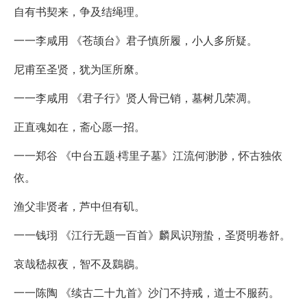
自有书契来，争及结绳理。
一一李咸用 《苍颉台》君子慎所履，小人多所疑。
尼甫至圣贤，犹为匡所縻。
一一李咸用 《君子行》贤人骨已销，墓树几荣凋。
正直魂如在，斋心愿一招。
一一郑谷 《中台五题·樗里子墓》江流何渺渺，怀古独依
依。
渔父非贤者，芦中但有矶。
一一钱珝 《江行无题一百首》麟凤识翔蛰，圣贤明卷舒。
哀哉嵇叔夜，智不及鶢鶋。
一一陈陶 《续古二十九首》沙门不持戒，道士不服药。