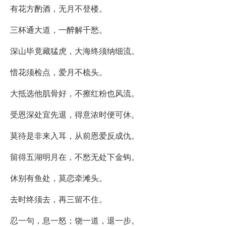
有花方酌酒，无月不登楼。
三杯通大道，一醉解千愁。
深山毕竟藏猛虎，大海终须纳细流。
惜花须检点，爱月不梳头。
大抵选他肌骨好，不擦红粉也风流。
受恩深处宜先退，得意浓时便可休。
莫待是非来入耳，从前恩爱反成仇。
留得五湖明月在，不愁无处下金钩。
休别有鱼处，莫恋牵滩头。
去时终须去，再三留不住。
忍一句，息一怒；饶一道，退一步。