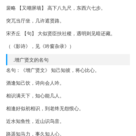
裴略 【又嘲屏墙】 高下八九尺，东西六七步。
突兀当厅坐，几许遮贤路。
宋齐丘 【句】 大似贤臣扶社稷，遇明则见暗还藏。
（《影诗》，见《吟窗杂录》）
.增广贤文的名句
名句：《增广贤文》 知己知彼，将心比心。
酒逢知己饮，诗向会人吟。
相识满天下，知心能几人。
相逢好似初相识，到老终无怨恨心。
近水知鱼性，近山识鸟音。
路遥知马力，事久知人心。