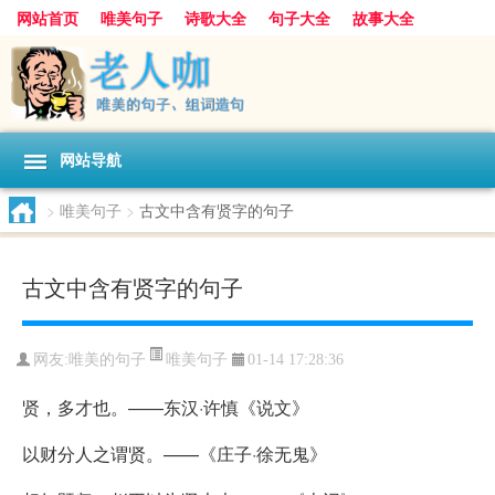
网站首页
唯美句子
诗歌大全
句子大全
故事大全
人生感悟
其他美文
美文欣赏
伤感文字
散文随笔
感人故事
句子分类
网站导航
>
唯美句子
>
古文中含有贤字的句子
古文中含有贤字的句子
唯美句子
网友:
唯美的句子
01-14 17:28:36
贤，多才也。——东汉·许慎《说文》
以财分人之谓贤。——《庄子·徐无鬼》