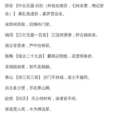
郑谷 【中台五题·石柱（外祖在南宫，七转名曹，镌记皆
在）】 暴乱免遗折，森罗贤达名。
末郎何所取，叨继外门荣。
钱珝 【江行无题一百首】 江流何渺渺，怀古独依依。
渔父非贤者，芦中但有矶。
陈陶 【续古二十九首】 麟凤识翔蛰，圣贤明卷舒。
哀哉嵇叔夜，智不及鶢鶋。
寒山 【诗三百三首】 沙门不持戒，道士不服药。
自古多少贤，尽在青山脚。
皎然 【问天】 天公何时有，谈者皆不经。
谁道贤人死，今为傅说星。