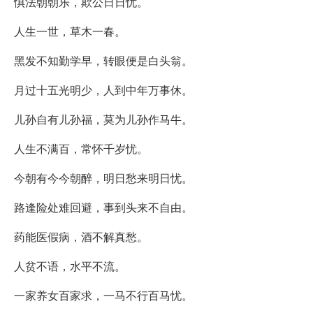
惧法朝朝乐，欺公日日忧。
人生一世，草木一春。
黑发不知勤学早，转眼便是白头翁。
月过十五光明少，人到中年万事休。
儿孙自有儿孙福，莫为儿孙作马牛。
人生不满百，常怀千岁忧。
今朝有今今朝醉，明日愁来明日忧。
路逢险处难回避，事到头来不自由。
药能医假病，酒不解真愁。
人贫不语，水平不流。
一家养女百家求，一马不行百马忧。