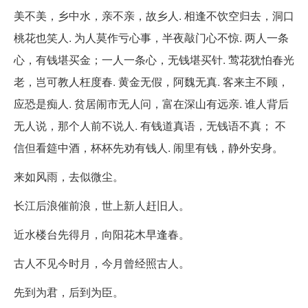
美不美，乡中水，亲不亲，故乡人. 相逢不饮空归去，洞口
桃花也笑人. 为人莫作亏心事，半夜敲门心不惊. 两人一条
心，有钱堪买金；一人一条心，无钱堪买针. 莺花犹怕春光
老，岂可教人枉度春. 黄金无假，阿魏无真. 客来主不顾，
应恐是痴人. 贫居闹市无人问，富在深山有远亲. 谁人背后
无人说，那个人前不说人. 有钱道真语，无钱语不真； 不
信但看筵中酒，杯杯先劝有钱人. 闹里有钱，静外安身。
来如风雨，去似微尘。
长江后浪催前浪，世上新人赶旧人。
近水楼台先得月，向阳花木早逢春。
古人不见今时月，今月曾经照古人。
先到为君，后到为臣。