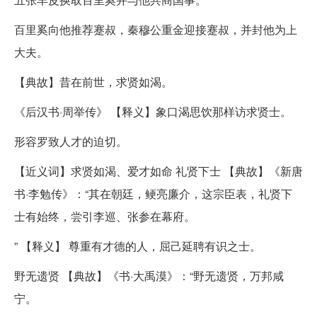
百里奚向他推荐蹇叔，秦穆公重金迎接蹇叔，并封他为上
大夫。
【典故】昔在前世，求贤如渴。
《后汉书·周举传》 【释义】象口渴思饮那样访求贤士。
形容罗致人才的迫切。
【近义词】求贤如渴、爱才如命 礼贤下士 【典故】《新唐
书·李勉传》：“其在朝廷，鲠亮廉介，这宗臣表，礼贤下
士有始终，尝引李巡、张参在幕府。
” 【释义】 尊重有才德的人，屈己延聘有识之士。
野无遗贤 【典故】《书·大禹漠》：“野无遗贤，万邦咸
宁。