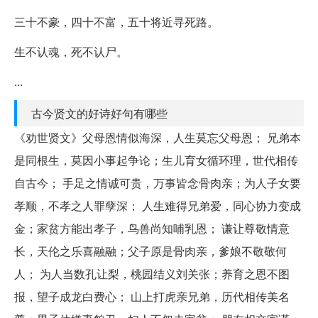
三十不豪，四十不富，五十将近寻死路。
生不认魂，死不认尸。
...
古今贤文的好诗好句有哪些
《劝世贤文》父母恩情似海深，人生莫忘父母恩； 兄弟本
是同根生，莫因小事起争论；生儿育女循环理，世代相传
自古今； 手足之情诚可贵，万事皆念骨肉亲；为人子女要
孝顺，不孝之人罪孽深； 人生难得兄弟爱，同心协力变成
金；家贫方能出孝子，鸟兽尚知哺乳恩； 谦让尊敬情意
长，天伦之乐喜融融；父子原是骨肉亲，爹娘不敬敬何
人； 为人当数孔让梨，桃园结义刘关张；养育之恩不图
报，望子成龙白费心； 山上打虎亲兄弟，历代相传美名