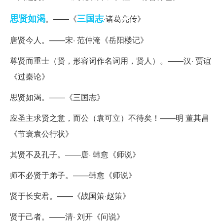
思贤如渴
三国志
。——《
·诸葛亮传》
唐贤今人。——宋· 范仲淹《岳阳楼记》
尊贤而重士（贤，形容词作名词用，贤人）。——汉· 贾谊
《过秦论》
思贤如渴。——《三国志》
应圣主求贤之意，而公（袁可立）不待矣！——明 董其昌
《节寰袁公行状》
其贤不及孔子。——唐· 韩愈《师说》
师不必贤于弟子。——韩愈《师说》
贤于长安君。——《战国策·赵策》
贤于己者。——清· 刘开《问说》