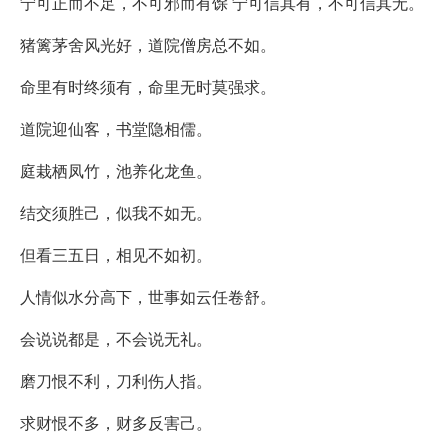
宁可正而不足，不可邪而有馀 宁可信其有，不可信其无。
猪篱茅舍风光好，道院僧房总不如。
命里有时终须有，命里无时莫强求。
道院迎仙客，书堂隐相儒。
庭栽栖凤竹，池养化龙鱼。
结交须胜己，似我不如无。
但看三五日，相见不如初。
人情似水分高下，世事如云任卷舒。
会说说都是，不会说无礼。
磨刀恨不利，刀利伤人指。
求财恨不多，财多反害己。