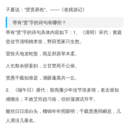
子夏说：“贤贤易色”。——《老残游记》
带有“贤”字的诗句有哪些？
带有“贤”字的诗句具体内容如下：1、《清明》宋代：黄庭
坚佳节清明桃李笑，野田荒冢只生愁。
雷惊天地龙蛇蛰，雨足郊原草木柔。
人乞祭余骄妾妇，士甘焚死不公侯。
贤愚千载知谁是，满眼蓬蒿共一丘。
2、《端午日》唐代：殷尧藩少年佳节倍多情，老去谁知
感慨生；不效艾符趋习俗，但祈蒲酒话升平。
鬓丝日日添白头，榴锦年年照眼明；千载贤愚同瞬息，几
人湮没几垂名。