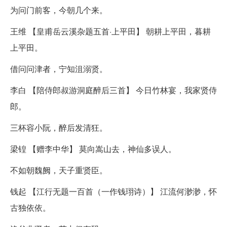
为问门前客，今朝几个来。
王维 【皇甫岳云溪杂题五首·上平田】 朝耕上平田，暮耕
上平田。
借问问津者，宁知沮溺贤。
李白 【陪侍郎叔游洞庭醉后三首】 今日竹林宴，我家贤侍
郎。
三杯容小阮，醉后发清狂。
梁锽 【赠李中华】 莫向嵩山去，神仙多误人。
不如朝魏阙，天子重贤臣。
钱起 【江行无题一百首（一作钱珝诗）】 江流何渺渺，怀
古独依依。