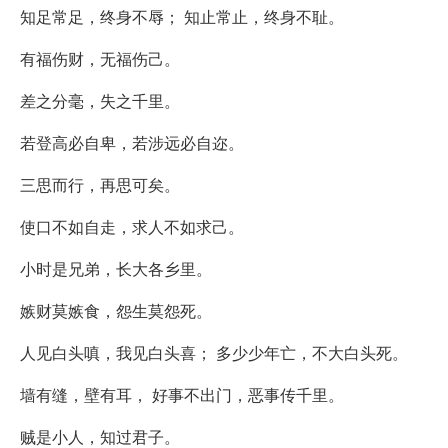
知足常足，终身不辱； 知止常止，终身不耻。
有福伤财，无福伤己。
差之分毫，失之千里。
若登高必自卑，若涉远必自迩。
三思而行，再思可矣。
使口不如自走，求人不如求己。
小时是兄弟，长大各乡里。
嫉财莫嫉食，怨生莫怨死。
人见白头嗔，我见白头喜； 多少少年亡，不大白头死。
墙有缝，壁有耳， 好事不出门，恶事传千里。
贼是小人，知过君子。