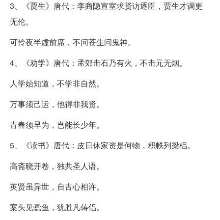
3、《贾生》唐代：李商隐宣室求贤访逐臣，贾生才调更
无伦。
可怜夜半虚前席，不问苍生问鬼神。
4、《劝学》唐代：孟郊击石乃有火，不击元无烟。
人学始知道，不学非自然。
万事须己运，他得非我贤。
青春须早为，岂能长少年。
5、《读书》唐代：皮日休家资是何物，积帙列梁梠。
高斋晓开卷，独共圣人语。
英贤虽异世，自古心相许。
案头见蠹鱼，犹胜凡俦侣。