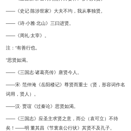
——《史记·陈涉世家》大夫不均，我从事独贤。
——《诗·小雅·北山》三曰进贤。
——《周礼·太宰》。
注：“有善行也。
”思贤如渴。
——《三国志·诸葛亮传》唐贤今人。
——宋· 范仲淹《岳阳楼记》尊贤而重士（贤，形容词作名
词用，贤人）。
——汉· 贾谊《过秦论》思贤如渴。
——《三国志》应圣主求贤之意，而公（袁可立）不待
矣！——明 董其昌《节寰袁公行状》其贤不及孔子。