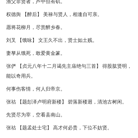
渔父非贤者，芦中但有矶。
权德舆 【醉后】 美禄与贤人，相逢自可亲。
愿将花柳月，尽赏醉乡春。
刘叉 【饿咏】 文王久不出，贤士如土贱。
妻孥从饿死，敢爱黄金篆。
张俨 【贞元八年十二月谒先主庙绝句三首】 得股肱贤明，
能以奇用兵。
何事伤客情，何人归帝京。
张祜 【题彭泽卢明府新楼】 碧落新楼迥，清池古树闲。
先贤尽为宰，空看县南山。
张祜 【题孟处士宅】 高才何必贵，下位不妨贤。