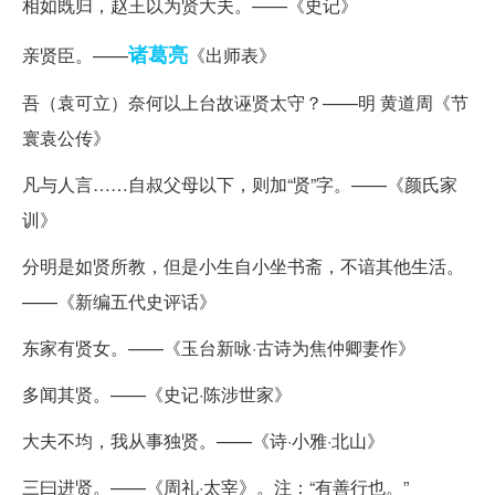
相如既归，赵王以为贤大夫。——《史记》
诸葛亮
亲贤臣。——
《出师表》
吾（袁可立）奈何以上台故诬贤太守？——明 黄道周《节
寰袁公传》
凡与人言……自叔父母以下，则加“贤”字。——《颜氏家
训》
分明是如贤所教，但是小生自小坐书斋，不谙其他生活。
——《新编五代史评话》
东家有贤女。——《玉台新咏·古诗为焦仲卿妻作》
多闻其贤。——《史记·陈涉世家》
大夫不均，我从事独贤。——《诗·小雅·北山》
三曰进贤。——《周礼·太宰》。注：“有善行也。”