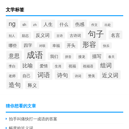
文学标签
ng
人生
伤感
什么
sh
zh
作文
出处
句子
名言
反义词
古诗词
励志
别人
古诗
形容
开头
四字
哪些
幸福
对联
快乐
成语
意思
描写
我们
拼音
接龙
春天
组词
比喻
爱情
祝福
李白
生肖
祝福语
词语
诗句
近义词
自己
老师
诗词
赞美
造句
释义
猜你想看的文章
拍手叫痛快打一成语的答案
幅度的近义词