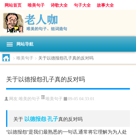
网站首页
唯美句子
诗歌大全
句子大全
故事大全
人生感悟
其他美文
美文欣赏
伤感文字
散文随笔
感人故事
句子分类
网站导航
>
唯美句子
>
关于以德报怨孔子真的反对吗
关于以德报怨孔子真的反对吗
唯美句子
网友:
唯美的句子
09-05 04:33:01
以德报怨
孔子
关于
真的反对吗
“以德报怨”是我们最熟悉的一句话,通常将它理解为为人处