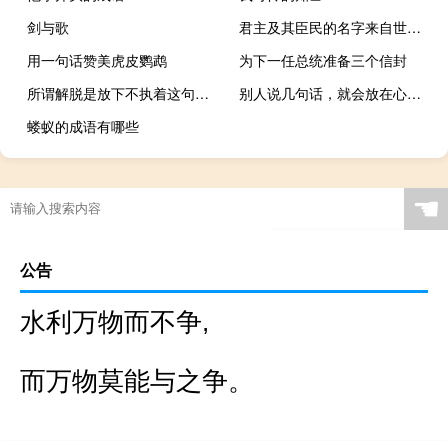
剑与歌
君主及其臣民的名字来自世界各地 如果我没有天下之责，那我就是君中路人。
用一句话赞美虎皮鹦鹉
为下一任总统准备三个信封
所谓解脱是放下不执着这句话是什么意思
别人说几句话，就会放在心上，对自己发脾气
蝼蚁的成语有哪些
☚
公告
水利万物而不争,
而万物莫能与之争。