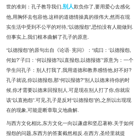
别人
世的准则：孔子教导我们,
欺负你了,要用爱心去感化
他,用胸怀去包容他.这样的道德情操真的很伟大,然而在现
实生活中受到不公平的对待,“以德报怨”,恐怕没有人能做到.
但事实上,我们根本曲解了孔子的原意.
“以德报怨”的原句出自《论语· 宪问》：“或曰：‘以德报怨,
何如?’子曰：‘何以报德?以直报怨,以德报德’”原意为：一个
学生问孔子：别人打我了,我用道德和教养感悟他,好不好?
孔子就说,你以德报怨,那“何以报德?”别人以德来待你的时
候,你才需要以德来回报别人.可是现在别人打了你,你就应
该“以直抱怨”.可见,孔子是反对“以德报怨”的,之所以出现现
在的现象,可能是断章取义地曲解.
与西方文化相比,东方文化一向以谦虚和坚忍著称.关于如何
报怨的问题,东西方的答案截然相反.在西方,圣经里就提