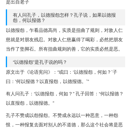
是出自老子
有人问孔子，以德报怨怎样？孔子说，如果以德报
怨，何以报德？
以德报怨，乍看品德高尚，实质是扭曲了规则，对敌人仁
慈就是对朋友残忍。对敌人仁慈赢得了喝彩，必然把朋友
当作了垫脚石。所有扭曲规则的善，它的实质必然是恶。
“以德报怨”是孔子说的吗？
原文出于《论语宪问》：“或曰：‘以德报怨，何如？’子
曰：'何以报德？以直报怨，以德报德。’”
有人问孔子：“以德报怨，何如？” 孔子回答：“何以报德？
以直报怨，以德报德。”
孔子不赞成以怨报怨。不赞成永远以一种恶意，一种怨
恨，一种报复去面对别人的不道德，那么这个社会将是恶