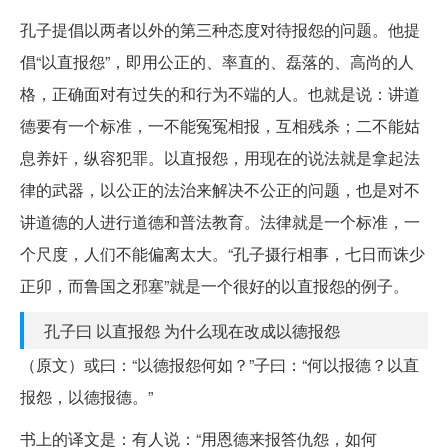
孔子提倡以两者以外的第三种态度对待报怨的问题。他提
倡“以直报怨”，即用公正的、率直的、磊落的、高尚的人
格，正确面对有过失的和行为不端的人。也就是说：讲道
德要有一个标准，一不能冤冤相报，互相残杀；二不能姑
息养奸，纵容犯罪。以直报怨，用现在的说法就是拿起法
律的武器，以公正的法治来解决不公正的问题，也是对不
讲道德的人进行道德和普法教育。法律就是一个标准，一
个尺度，人们不能偏离太大。“孔子摄行相事，七日而诛少
正卯，而鲁国之邪塞”就是一个很好的以直报怨的例子。
孔子曰 以直报怨 为什么现在改成以德报怨
（原文）或曰：“以德报怨何如？”子曰：“何以报德？以直
报怨，以德报德。”
书上的译文是：有人说：“用恩德来报答仇怨，如何