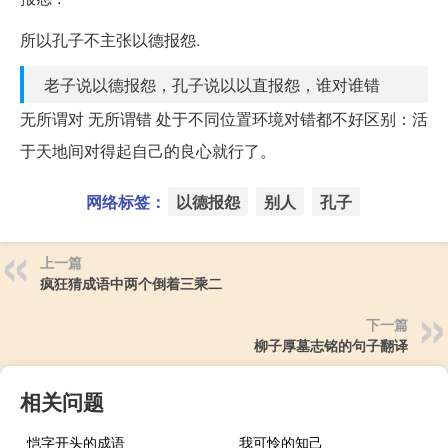
所以孔子不主张以德报怨.
老子说以德报怨，孔子说以以直报怨，谁对谁错
无所谓对 无所谓错 处于不同位置环境对错都不好区别：活
于天地间对得起自己的良心就行了。
网络标签：
以德报怨
别人
孔子
上一篇
疯狂猜成语中两个倒着三乘二
下一篇
柳子厚墓志铭的句子翻译
相关问题
恺字开头的成语
我可怜的知己