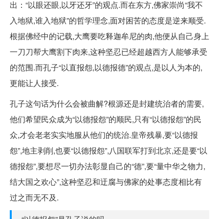
出：“以眼还眼,以牙还牙”的观点.而在东方,佛家崇尚“我不
入地狱,谁入地狱”的哲学理念,面对困苦的态度是逆来顺受.
根据佛经中的记载,大鹰要吃释迦牟尼的肉,他便从自己身上
一刀刀帮大鹰割下肉来,这种坚忍已经超越西方人能够承受
的范围.而孔子“以直报怨,以德报德”的观点,是以人为本的,
更能让人接受.
孔子这句话为什么会被曲解?根源还是封建统治者的需要,
他们希望民众成为“以德报怨”的顺民,只有“以德报怨”的民
众,才会老老实实地服从他们的统治.皇帝残暴,要“以德报
怨”,地主剥削,也要“以德报怨”,八国联军打到北京,还是要“以
德报怨”,要想尽一切办法彰显自己的“德”,要“量中华之物力,
结大国之欢心”,这种坚忍和迂腐与佛家的处事态度相比有
过之而无不及.