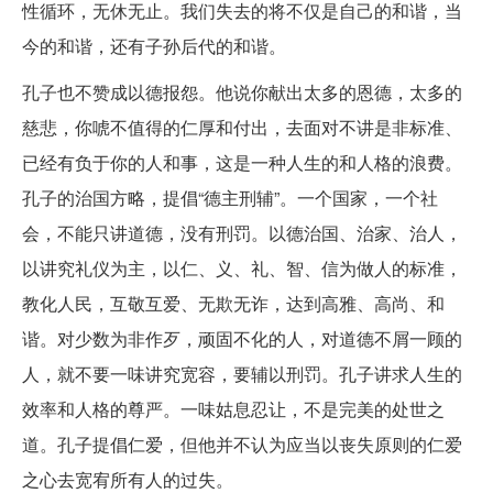
性循环，无休无止。我们失去的将不仅是自己的和谐，当
今的和谐，还有子孙后代的和谐。
孔子也不赞成以德报怨。他说你献出太多的恩德，太多的
慈悲，你唬不值得的仁厚和付出，去面对不讲是非标准、
已经有负于你的人和事，这是一种人生的和人格的浪费。
孔子的治国方略，提倡“德主刑辅”。一个国家，一个社
会，不能只讲道德，没有刑罚。以德治国、治家、治人，
以讲究礼仪为主，以仁、义、礼、智、信为做人的标准，
教化人民，互敬互爱、无欺无诈，达到高雅、高尚、和
谐。对少数为非作歹，顽固不化的人，对道德不屑一顾的
人，就不要一味讲究宽容，要辅以刑罚。孔子讲求人生的
效率和人格的尊严。一味姑息忍让，不是完美的处世之
道。孔子提倡仁爱，但他并不认为应当以丧失原则的仁爱
之心去宽宥所有人的过失。