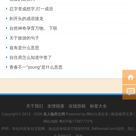
忍字变成想字,打一成语
刹开头的成语接龙
自然神奇孕育万物。 下联
关于旅游的句子
兹有是什么意思
自住房怎么知道中签了
青春不一"young"是什么意思
关于我们
友情链接
在线投稿
标签大全
Copyright © 2012 - 2026
老人咖美文网
Powered by
网站分类目录
|
精选推荐文章
|
网站地图
粤ICP备17087772号
声明：本站内容来自互联网，如信息有错误可发邮件到f_fb#foxmail.com说明，我们
会及时纠正，谢谢