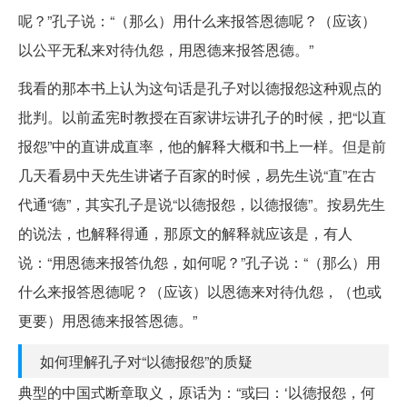
呢？”孔子说：“（那么）用什么来报答恩德呢？（应该）
以公平无私来对待仇怨，用恩德来报答恩德。”
我看的那本书上认为这句话是孔子对以德报怨这种观点的
批判。以前孟宪时教授在百家讲坛讲孔子的时候，把“以直
报怨”中的直讲成直率，他的解释大概和书上一样。但是前
几天看易中天先生讲诸子百家的时候，易先生说“直”在古
代通“德”，其实孔子是说“以德报怨，以德报德”。按易先生
的说法，也解释得通，那原文的解释就应该是，有人
说：“用恩德来报答仇怨，如何呢？”孔子说：“（那么）用
什么来报答恩德呢？（应该）以恩德来对待仇怨，（也或
更要）用恩德来报答恩德。”
如何理解孔子对“以德报怨”的质疑
典型的中国式断章取义，原话为：“或曰：‘以德报怨，何