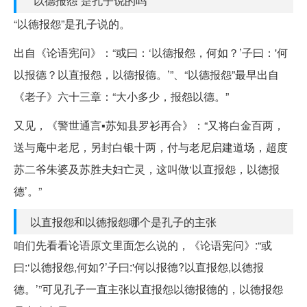
“以德报怨”是孔子说的吗
“以德报怨”是孔子说的。
出自《论语宪问》：“或曰：‘以德报怨，何如？’子曰：'何
以报德？以直报怨，以德报德。’”、“以德报怨”最早出自
《老子》六十三章：“大小多少，报怨以德。”
又见，《警世通言▪苏知县罗衫再合》：“又将白金百两，
送与庵中老尼，另封白银十两，付与老尼启建道场，超度
苏二爷朱婆及苏胜夫妇亡灵，这叫做‘以直报怨，以德报
德’。”
以直报怨和以德报怨哪个是孔子的主张
咱们先看看论语原文里面怎么说的，《论语宪问》:“或
曰:‘以德报怨,何如?’子曰:'何以报德?以直报怨,以德报
德。’”可见孔子一直主张以直报怨以德报德的，以德报怨