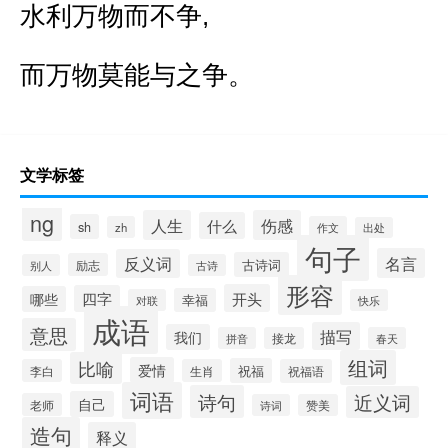
水利万物而不争,
而万物莫能与之争。
文学标签
ng
人生
伤感
什么
sh
zh
作文
出处
句子
名言
反义词
古诗词
励志
别人
古诗
形容
开头
四字
哪些
幸福
对联
快乐
成语
意思
描写
我们
拼音
接龙
春天
组词
比喻
爱情
祝福
李白
生肖
祝福语
词语
诗句
近义词
自己
老师
诗词
赞美
造句
释义