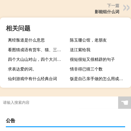
下一篇
影能组什么词
相关问题
离经叛道是什么意思
陈玉珊公馆，老朋友
看图猜成语有货车、猫、三个圈、证书是
送江紫给我
四个大山山对山，四个大川川对川，四个
很短很短又很精辟的句子
求表达爱的词。
情非得已猜三个数
仙剑游戏中有什么经典台词
饭是自己亲手做的怎么用成语来形容
☚
公告