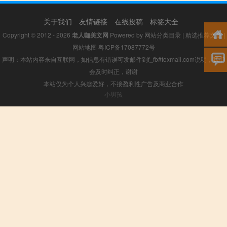
关于我们
友情链接
在线投稿
标签大全
Copyright © 2012 - 2026
老人咖美文网
Powered by
网站分类目录
|
精选推荐文章
|
网站地图
粤ICP备17087772号
声明：本站内容来自互联网，如信息有错误可发邮件到f_fb#foxmail.com说明，我们
会及时纠正，谢谢
本站仅为个人兴趣爱好，不接盈利性广告及商业合作
小男孩