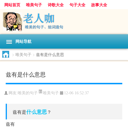
网站首页
唯美句子
诗歌大全
句子大全
故事大全
人生感悟
其他美文
美文欣赏
伤感文字
散文随笔
感人故事
句子分类
网站导航
>
唯美句子
>
兹有是什么意思
兹有是什么意思
唯美句子
网友:
唯美的句子
12-06 16:52:37
什么
意思
兹有是
？
兹有