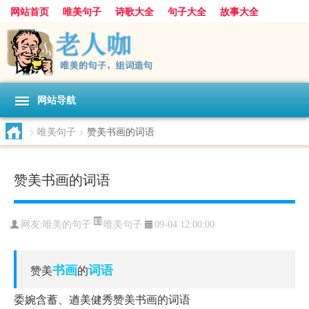
网站首页
唯美句子
诗歌大全
句子大全
故事大全
人生感悟
其他美文
美文欣赏
伤感文字
散文随笔
感人故事
句子分类
网站导航
>
唯美句子
>
赞美书画的词语
赞美书画的词语
唯美句子
网友:
唯美的句子
09-04 12:00:00
书画
词语
赞美
的
委婉含蓄、遒美健秀赞美书画的词语