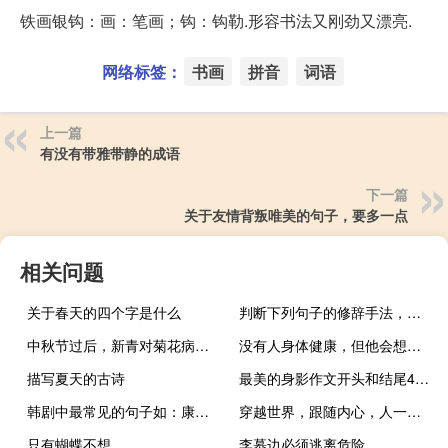
铁画银钩：画：笔画；钩：钩勒.形容书法又刚劲又漂亮.
网络标签：
书画
拼音
词语
上一篇
有没有带雅带静的成语
下一篇
关于友情背叛唯美的句子，要多一点
相关问题
关于春天的四个字是什么
判断下列句子的修辞手法，并说说其表达
中秋节过后，新青对菊花病感到高兴
没有人身体健康，但他会想到自己的位置
描写夏天的古诗
最美的身影作文开头和结尾400字
韩剧中最常见的句子如：康撒哈密大（谢
穿越世界，跟随内心，人一单纯就幸福，一世故就老去。
只有蝴蝶不想
李慕边必须逃离危险