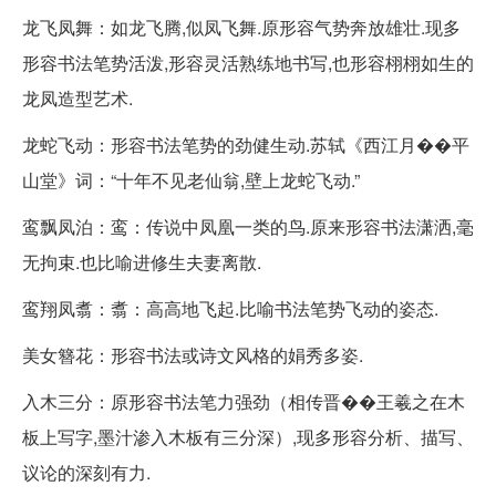
龙飞凤舞：如龙飞腾,似凤飞舞.原形容气势奔放雄壮.现多
形容书法笔势活泼,形容灵活熟练地书写,也形容栩栩如生的
龙凤造型艺术.
龙蛇飞动：形容书法笔势的劲健生动.苏轼《西江月��平
山堂》词：“十年不见老仙翁,壁上龙蛇飞动.”
鸾飘凤泊：鸾：传说中凤凰一类的鸟.原来形容书法潇洒,毫
无拘束.也比喻进修生夫妻离散.
鸾翔凤翥：翥：高高地飞起.比喻书法笔势飞动的姿态.
美女簪花：形容书法或诗文风格的娟秀多姿.
入木三分：原形容书法笔力强劲（相传晋��王羲之在木
板上写字,墨汁渗入木板有三分深）,现多形容分析、描写、
议论的深刻有力.