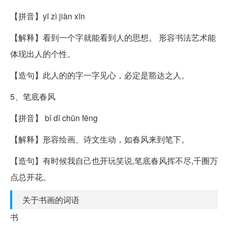
【拼音】yī zì jiàn xīn
【解释】看到一个字就能看到人的思想。 形容书法艺术能
体现出人的个性。
【造句】此人的的字一字见心，必定是豁达之人。
5、笔底春风
【拼音】 bǐ dǐ chūn fēng
【解释】形容绘画、诗文生动，如春风来到笔下。
【造句】有时候我自己也开玩笑说,笔底春风挥不尽,千圈万
点总开花。
关于书画的词语
书