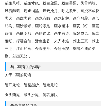
断缣尺楮、断缣寸纸、粉白黛黑、粉白墨黑、风骨峭峻、
风流酝藉、规矩绳墨、烘云托月、呼之欲出、画虎不成反
类犬、画虎类狗、画龙点睛、画龙刻鹄、画卵雕薪、画若
鸿沟、画沙聚米、画蛇添足、画水镂冰、画瓦书符、画意
诗情、画影图形、画脂镂冰、画中有诗、挥翰成风、挥毫
落纸、挥洒自如、活色生香、火齐木难、颊上三毫、颊上
三毛、江山如画、金壶墨汁、金题玉躞、刻鹄不成尚类
鹜、刻画无盐，
与书画有关的词语
关于书画的词语：
笔底龙蛇、笔精墨妙、笔走龙蛇
蚕头燕尾、藏头护尾、沉著痛快
书画意境的词语