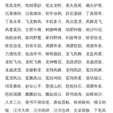
笔底龙蛇、笔精墨妙、笔走龙蛇、蚕头燕尾、藏头护尾、
沉著痛快、沉着痛快、初学涂鸦、跌宕遒丽、丁真楷草、
丁真永草、飞龙舞凤、丰筋多力、凤泊鸾漂、凤舞龙飞、
凤翥鸾回、古肥今瘠、鹤膝蜂腰、胡肥钟瘦、画沙印泥、
画蚓涂鸦、家鸡野鹜、家鸡野雉、剑拔弩张、矫若惊龙、
矫若游龙、劲骨丰肌、渴骥奔泉、渴骥怒猊、渴鹿奔泉、
力透纸背、临池学书、柳骨颜筋、龙飞凤舞、龙盘凤翥、
龙蛇飞动、龙蛇飞舞、龙伸蠖屈、龙跳虎卧、龙威虎振、
龙威虎震、龙骧豹变、龙翔凤舞、龙翔凤跃、鸾回凤舞、
鸾漂凤泊、鸾飘凤泊、鸾跂鸿惊、鸾翔凤翥、落纸烟云、
绵里裹铁、妙在心手、墨债山积、怒猊抉石，渴骥奔泉、
怒猊渴骥、飘飘欲仙、飘如游云、群鸿戏海、如锥画沙、
入木三分、善书不择纸笔、唐临晋帖、铁画银钩、唾玉钩
银、汪洋大肆、汪洋闳肆、汪洋恣肆、文采炳焕、下笔风