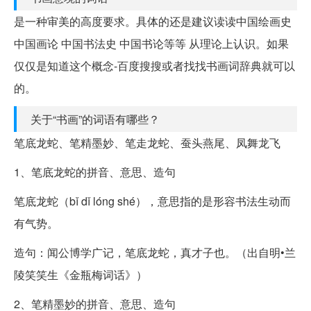
是一种审美的高度要求。具体的还是建议读读中国绘画史
中国画论 中国书法史 中国书论等等 从理论上认识。如果
仅仅是知道这个概念-百度搜搜或者找找书画词辞典就可以
的。
关于“书画”的词语有哪些？
笔底龙蛇、笔精墨妙、笔走龙蛇、蚕头燕尾、凤舞龙飞
1、笔底龙蛇的拼音、意思、造句
笔底龙蛇（bǐ dǐ lóng shé），意思指的是形容书法生动而
有气势。
造句：闻公博学广记，笔底龙蛇，真才子也。（出自明•兰
陵笑笑生《金瓶梅词话》）
2、笔精墨妙的拼音、意思、造句