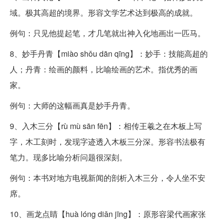
域。极其高超的境界。形容文学艺术达到极高的成就。
例句：只见他提起笔，才几笔就出神入化地画出一匹马。
8、妙手丹青【miào shǒu dān qīng】：妙手：技能高超的
人；丹青：绘画的颜料，比喻绘画的艺术。指优秀的画
家。
例句：大师的这幅画真是妙手丹青。
9、入木三分【rù mù sān fēn】：相传王羲之在木板上写
字，木工刻时，发现字迹透入木板三分深。形容书法极有
笔力。现多比喻分析问题很深刻。
例句：本书对地方电视新闻的剖析入木三分，令人坐不安
席。
10、画龙点睛【huà lóng diǎn jīng】：原形容梁代画家张