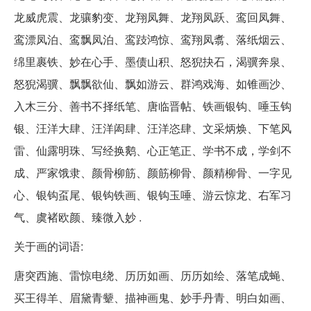
龙威虎震、龙骧豹变、龙翔凤舞、龙翔凤跃、鸾回凤舞、
鸾漂凤泊、鸾飘凤泊、鸾跂鸿惊、鸾翔凤翥、落纸烟云、
绵里裹铁、妙在心手、墨债山积、怒猊抉石，渴骥奔泉、
怒猊渴骥、飘飘欲仙、飘如游云、群鸿戏海、如锥画沙、
入木三分、善书不择纸笔、唐临晋帖、铁画银钩、唾玉钩
银、汪洋大肆、汪洋闳肆、汪洋恣肆、文采炳焕、下笔风
雷、仙露明珠、写经换鹅、心正笔正、学书不成，学剑不
成、严家饿隶、颜骨柳筋、颜筋柳骨、颜精柳骨、一字见
心、银钩虿尾、银钩铁画、银钩玉唾、游云惊龙、右军习
气、虞褚欧颜、臻微入妙 .
关于画的词语:
唐突西施、雷惊电绕、历历如画、历历如绘、落笔成蝇、
买王得羊、眉黛青颦、描神画鬼、妙手丹青、明白如画、