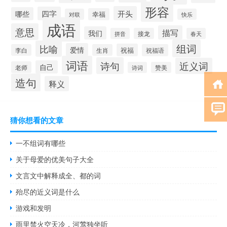
形容
开头
四字
哪些
幸福
对联
快乐
成语
意思
描写
我们
拼音
接龙
春天
组词
比喻
爱情
祝福
李白
生肖
祝福语
词语
诗句
近义词
自己
老师
诗词
赞美
造句
释义
猜你想看的文章
一不组词有哪些
关于母爱的优美句子大全
文言文中解释成全、都的词
殆尽的近义词是什么
游戏和发明
雨里禁火空天冷，河莺独坐听