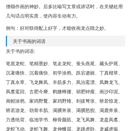
僧繇作画的神妙。后多比喻写文章或讲话时，在关键处用
几句话点明实质，使内容生动有力。
例句：好对联得配上好字，才能收画龙点睛之妙。
关于书画的词语
关于书的词语:
笔底龙蛇、笔精墨妙、笔走龙蛇、蚕头燕尾、藏头护尾、
沉著痛快、沉着痛快、初学涂鸦、跌宕遒丽、丁真楷草、
丁真永草、飞龙舞凤、丰筋多力、凤泊鸾漂、凤舞龙飞、
凤翥鸾回、古肥今瘠、鹤膝蜂腰、胡肥钟瘦、画沙印泥、
画蚓涂鸦、家鸡野鹜、家鸡野雉、剑拔弩张、矫若惊龙、
矫若游龙、劲骨丰肌、渴骥奔泉、渴骥怒猊、渴鹿奔泉、
力透纸背、临池学书、柳骨颜筋、龙飞凤舞、龙盘凤翥、
龙蛇飞动、龙蛇飞舞、龙伸蠖屈、龙跳虎卧、龙威虎振、