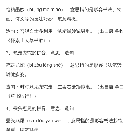
笔精墨妙（bǐ jīng mò miào），意思指的是形容书法、绘
画、诗文等的技法巧妙，笔意精微。
造句：吾观文士多利用，笔精墨妙诚堪重。（出自唐·鲁收
《怀素上人草书歌》）
3、笔走龙蛇的拼音、意思、造句
笔走龙蛇（bǐ zǒu lóng shé），意思指的是形容书法笔势
矫健多姿。
造句：时时只见龙蛇走，左盘右蹙旭惊电。（出自唐·李白
《草书歌行》）
4、蚕头燕尾的拼音、意思、造句
蚕头燕尾（cán tóu yàn wěi），意思指的是形容书法起笔
凝重，结笔轻疾。