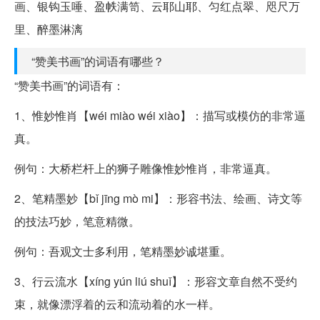
画、银钩玉唾、盈帙满笥、云耶山耶、匀红点翠、咫尺万
里、醉墨淋漓
“赞美书画”的词语有哪些？
“赞美书画”的词语有：
1、惟妙惟肖【wéi miào wéi xiào】：描写或模仿的非常逼
真。
例句：大桥栏杆上的狮子雕像惟妙惟肖，非常逼真。
2、笔精墨妙【bǐ jīng mò mi】：形容书法、绘画、诗文等
的技法巧妙，笔意精微。
例句：吾观文士多利用，笔精墨妙诚堪重。
3、行云流水【xíng yún liú shuǐ】：形容文章自然不受约
束，就像漂浮着的云和流动着的水一样。