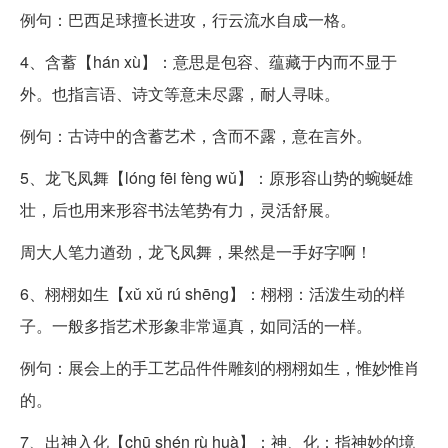
例句：巴西足球擅长进攻，行云流水自成一格。
4、含蓄【hán xù】：意思是包容、蕴藏于内而不显于
外。也指言语、诗文等意未尽露，耐人寻味。
例句：古诗中的含蓄艺术，含而不露，意在言外。
5、龙飞凤舞【lóng fēi fèng wǔ】：原形容山势的蜿蜒雄
壮，后也用来形容书法笔势有力，灵活舒展。
周大人笔力遒劲，龙飞凤舞，果然是一手好字啊！
6、栩栩如生【xǔ xǔ rú shēng】：栩栩：活泼生动的样
子。一般多指艺术形象非常逼真，如同活的一样。
例句：展会上的手工艺品件件雕刻的栩栩如生，惟妙惟肖
的。
7、出神入化【chū shén rù huà】：神、化：指神妙的境