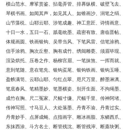
模山范水、摩挲赏鉴、拈毫弄管、排奡纵横、破壁飞去、
琴棋书画、如闻其声，如见其人、如锥画沙、润笔之绢、
山节藻棁、山耶云耶、涉笔成趣、神工意匠、诗情画意、
十日一水，五日一石、舐毫吮墨、疏密有致、唐临晋帖、
体规画圆、铁画银钩、吴带当风、下笔风雷、信笔涂鸦、
信手涂鸦、胸次丘壑、胸有成竹、绣闼雕甍、须眉毕现、
渲染烘托、压卷之作、杨柳宫眉、一笔抹煞、一挥而就、
意到笔随、意在笔先、银钩虿尾、银钩铁画、银钩玉唾、
盈帙满笥、云耶山耶、匀红点翠、咫尺万里、醉墨淋漓、
笔底春风、笔精墨妙、笔墨横姿、别开生面、不拘绳墨、
成竹在胸、尺二冤家、尺幅寸缣、尺幅千里、传神阿堵、
传神写照、寸马豆人、大处落墨、丹青不渝、丹青过实、
丹青妙手、点屏成蝇、点指画字、雕冰画脂、东鳞西爪、
东抹西涂、斗方名士、断管残沈、断管残渖、断齑块粥、