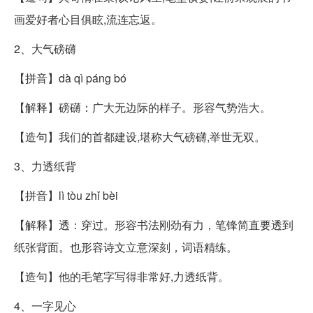
画爱好者心目俱眩,流连忘返。
2、大气磅礴
【拼音】dà qì páng bó
【解释】磅礴：广大无边际的样子。形容气势浩大。
【造句】我们的首都建设,堪称大气磅礴,举世无双。
3、力透纸背
【拼音】lì tòu zhǐ bèi
【解释】透：穿过。形容书法刚劲有力，笔锋简直要透到
纸张背面。也形容诗文立意深刻，词语精练。
【造句】他的毛笔字写得非常好,力透纸背。
4、一字见心