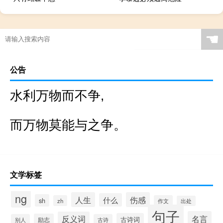
☚
公告
水利万物而不争,
而万物莫能与之争。
文学标签
ng
人生
伤感
什么
sh
zh
作文
出处
句子
名言
反义词
古诗词
励志
别人
古诗