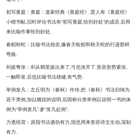
初写黄庭：黄庭：道家经典《黄庭经》,晋人有《黄庭经》
小楷书帖.旧时评论书法有“初写黄庭,恰到好处”的成语.后用
来比喻作事恰到好处.
春蚓秋蛇：比喻书法拙劣,像春天蚯蚓和秋天蛇的行迹那样
弯曲.
剑拔弩张：剑从鞘里拔出来了,弓也张开了.形容形势紧张,
一触即发.后也比喻书法雄健,有气势.
举例发凡：左丘明为《春秋》作传,把《春秋》书法归纳为
若干类例,加以概括的说明.后因称分类举例以说明一书的体
例为“举例发凡”.参“发凡起例”.
力透纸背：原指书法遒劲有力,现也用来形容诗文生动,深刻
有力.