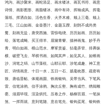
鸿沟、画沙聚米、画蛇添足、画水镂冰、画瓦书符、画意
诗情、画影图形、画脂镂冰、画中有诗、挥翰成风、挥毫
落纸、挥洒自如、活色生香、火齐木难、颊上三毫、颊上
三毛、江山如画、金壶墨汁、金题玉躞、刻鹄不成尚类
鹜、刻画无盐，唐突西施、雷惊电绕、历历如画、历历如
绘、落笔成蝇、买王得羊、眉黛青颦、描神画鬼、妙手丹
青、明白如画、模山范水、摩挲赏鉴、拈毫弄管、排奡纵
横、破壁飞去、琴棋书画、如闻其声，如见其人、如锥画
沙、润笔之绢、山节藻棁、山耶云耶、涉笔成趣、神工意
匠、诗情画意、十日一水，五日一石、舐毫吮墨、疏密有
致、唐临晋帖、体规画圆、铁画银钩、吴带当风、下笔风
雷、信笔涂鸦、信手涂鸦、胸次丘壑、胸有成竹、绣闼雕
甍、须眉毕现、渲染烘托、压卷之作、杨柳宫眉、一笔抹
煞、一挥而就、意到笔随、意在笔先、银钩虿尾、银钩铁