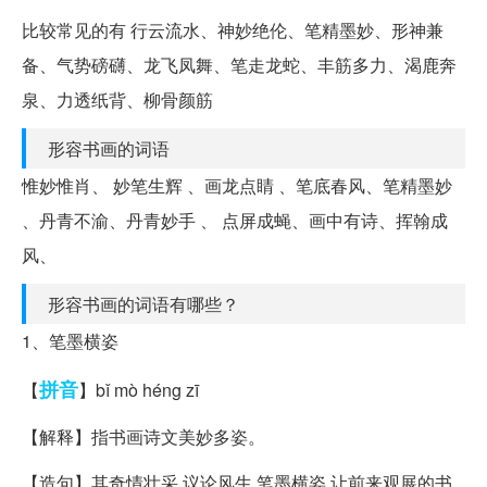
比较常见的有 行云流水、神妙绝伦、笔精墨妙、形神兼
备、气势磅礴、龙飞凤舞、笔走龙蛇、丰筋多力、渴鹿奔
泉、力透纸背、柳骨颜筋
形容书画的词语
惟妙惟肖、 妙笔生辉 、画龙点睛 、笔底春风、笔精墨妙
、丹青不渝、丹青妙手 、 点屏成蝇、画中有诗、挥翰成
风、
形容书画的词语有哪些？
1、笔墨横姿
拼音
【
】bǐ mò héng zī
【解释】指书画诗文美妙多姿。
【造句】其奇情壮采,议论风生,笔墨横姿,让前来观展的书