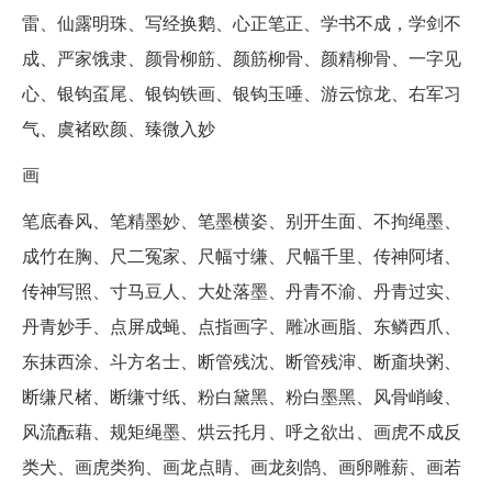
雷、仙露明珠、写经换鹅、心正笔正、学书不成，学剑不
成、严家饿隶、颜骨柳筋、颜筋柳骨、颜精柳骨、一字见
心、银钩虿尾、银钩铁画、银钩玉唾、游云惊龙、右军习
气、虞褚欧颜、臻微入妙
画
笔底春风、笔精墨妙、笔墨横姿、别开生面、不拘绳墨、
成竹在胸、尺二冤家、尺幅寸缣、尺幅千里、传神阿堵、
传神写照、寸马豆人、大处落墨、丹青不渝、丹青过实、
丹青妙手、点屏成蝇、点指画字、雕冰画脂、东鳞西爪、
东抹西涂、斗方名士、断管残沈、断管残渖、断齑块粥、
断缣尺楮、断缣寸纸、粉白黛黑、粉白墨黑、风骨峭峻、
风流酝藉、规矩绳墨、烘云托月、呼之欲出、画虎不成反
类犬、画虎类狗、画龙点睛、画龙刻鹄、画卵雕薪、画若