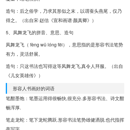
造句：后之俗学，乃求其形似之末，以谓蚕头燕尾，仅乃
得之。（出自宋·赵佶《宣和画谱·颜真卿》）
5、凤舞龙飞的拼音、意思、造句
凤舞龙飞（ fèng wǔ lóng fēi），意思指的是形容书法笔势
有力，灵活舒展。
造句：只这书法也写得这等凤舞龙飞,真令人拜服。（出自
《儿女英雄传》）
形容人书画好的词语
笔酣墨饱：笔墨运用得很畅快,很充分.多形容书法、诗文酣
畅浑厚.
笔走龙蛇：笔下龙蛇腾跃.形容书法笔势雄健洒脱.也代指挥
毫写字.