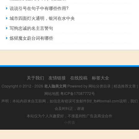
说说引号在句子中有哪些作用?
城市四面灯火通明，银河在水中央
写狗忠诚的名主言警句
炼狱魔女蔚台词有哪些
关于我们
友情链接
在线投稿
标签大全
Copyright © 2012 - 2026
老人咖美文网
Powered by
网站分类目录
|
精选推荐文章
|
网站地图
粤ICP备17087772号
声明：本站内容来自互联网，如信息有错误可发邮件到f_fb#foxmail.com说明，我们
会及时纠正，谢谢
本站仅为个人兴趣爱好，不接盈利性广告及商业合作
小男孩