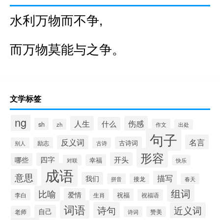
水利万物而不争,
而万物莫能与之争。
文学标签
ng
人生
伤感
什么
sh
zh
作文
出处
句子
名言
反义词
古诗词
励志
别人
古诗
形容
开头
四字
哪些
幸福
对联
快乐
成语
意思
描写
我们
拼音
接龙
春天
组词
比喻
爱情
祝福
李白
生肖
祝福语
词语
诗句
近义词
自己
老师
诗词
赞美