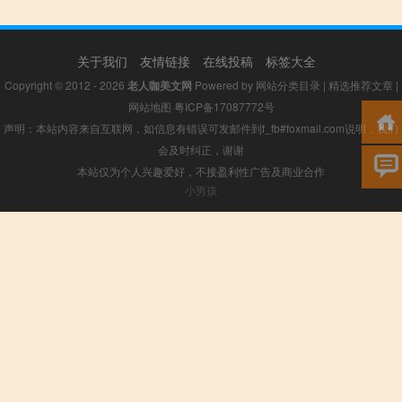
关于我们
友情链接
在线投稿
标签大全
Copyright © 2012 - 2026
老人咖美文网
Powered by
网站分类目录
|
精选推荐文章
|
网站地图
粤ICP备17087772号
声明：本站内容来自互联网，如信息有错误可发邮件到f_fb#foxmail.com说明，我们
会及时纠正，谢谢
本站仅为个人兴趣爱好，不接盈利性广告及商业合作
小男孩