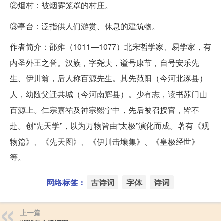
②烟村：被烟雾笼罩的村庄。
③亭台：泛指供人们游赏、休息的建筑物。
作者简介：邵雍（1011—1077）北宋哲学家、易学家，有
内圣外王之誉。汉族，字尧夫，谥号康节，自号安乐先
生、伊川翁，后人称百源先生。其先范阳（今河北涿县）
人，幼随父迁共城（今河南辉县）。少有志，读书苏门山
百源上。仁宗嘉祐及神宗熙宁中，先后被召授官，皆不
赴。创“先天学”，以为万物皆由“太极”演化而成。著有《观
物篇》、《先天图》、《伊川击壤集》、《皇极经世》
等。
网络标签：
古诗词
字体
诗词
上一篇