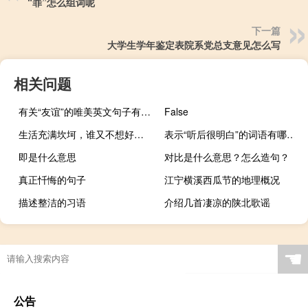
“罪”怎么组词呢
下一篇
大学生学年鉴定表院系党总支意见怎么写
相关问题
有关“友谊”的唯美英文句子有哪些？
False
生活充满坎坷，谁又不想好好生活
表示“听后很明白”的词语有哪些？
即是什么意思
对比是什么意思？怎么造句？
真正忏悔的句子
江宁横溪西瓜节的地理概况
描述整洁的习语
介绍几首凄凉的陕北歌谣
☚
公告