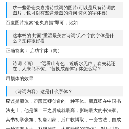
求一些带仓央嘉措诗或词的图片(可以是只有诗词的
图片，也可以有些背景图的诗词 诗词的字体要)
百度图片搜索“仓央嘉措”即可，比如
这本书的 封面"重温最美古诗词"几个字的字体是什
么？觉得很好看
正确答案： 启功字体（简）
诗词《画》：“远看山有色，近听水无声，春去花还
在，人来鸟不惊。”替换成颜体字体怎么写？
用颜体的效果
（诗词内容）这是什么字体？
应该是颜体，即颜真卿创造的一种字体。颜真卿在中国书
法史上，他是继二王之后成就最高，影响最大的书法家。
其书初学张旭，初唐四家，后广收博取，一变古法，自成
一种方严正大，朴拙雄浑，大气磅礴的“颜体”。对后世影