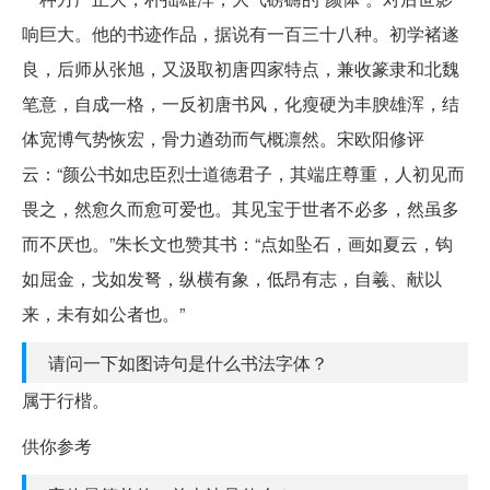
响巨大。他的书迹作品，据说有一百三十八种。初学褚遂
良，后师从张旭，又汲取初唐四家特点，兼收篆隶和北魏
笔意，自成一格，一反初唐书风，化瘦硬为丰腴雄浑，结
体宽博气势恢宏，骨力遒劲而气概凛然。宋欧阳修评
云：“颜公书如忠臣烈士道德君子，其端庄尊重，人初见而
畏之，然愈久而愈可爱也。其见宝于世者不必多，然虽多
而不厌也。”朱长文也赞其书：“点如坠石，画如夏云，钩
如屈金，戈如发弩，纵横有象，低昂有志，自羲、献以
来，未有如公者也。”
请问一下如图诗句是什么书法字体？
属于行楷。
供你参考