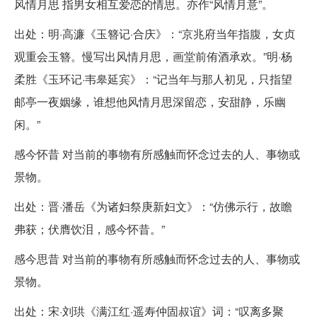
风情月思 指男女相互爱恋的情思。亦作“风情月意”。
出处：明·高濂《玉簪记·合庆》：“京兆府当年指腹，女贞
观重会玉簪。慢写出风情月思，画堂前侑酒承欢。”明·杨
柔胜《玉环记·韦皋延宾》：“记当年与那人初见，只指望
邮亭一夜姻缘，谁想他风情月思深留恋，安甜静，乐幽
闲。”
感今怀昔 对当前的事物有所感触而怀念过去的人、事物或
景物。
出处：晋·潘岳《为诸妇祭庚新妇文》：“仿佛示行，故瞻
弗获；伏膺饮泪，感今怀昔。”
感今思昔 对当前的事物有所感触而怀念过去的人、事物或
景物。
出处：宋·刘珙《满江红·遥寿仲固叔谊》词：“叹离多聚