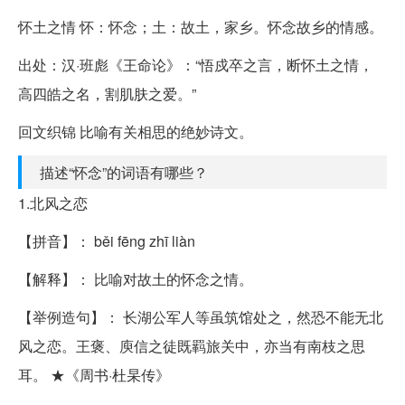
怀土之情 怀：怀念；土：故土，家乡。怀念故乡的情感。
出处：汉·班彪《王命论》：“悟戍卒之言，断怀土之情，
高四皓之名，割肌肤之爱。”
回文织锦 比喻有关相思的绝妙诗文。
描述“怀念”的词语有哪些？
1.北风之恋
【拼音】： běi fēng zhī liàn
【解释】： 比喻对故土的怀念之情。
【举例造句】： 长湖公军人等虽筑馆处之，然恐不能无北
风之恋。王褒、庾信之徒既羁旅关中，亦当有南枝之思
耳。 ★《周书·杜杲传》