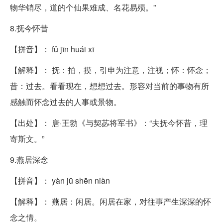
物华销尽，道的个仙果难成、名花易殒。”
8.抚今怀昔
【拼音】： fǔ jīn huái xī
【解释】： 抚：拍，摸，引申为注意，注视；怀：怀念；
昔：过去。看看现在，想想过去。形容对当前的事物有所
感触而怀念过去的人事或景物。
【出处】： 唐·王勃《与契苾将军书》：“夫抚今怀昔，理
寄斯文。”
9.燕居深念
【拼音】： yàn jū shēn niàn
【解释】： 燕居：闲居。闲居在家，对往事产生深深的怀
念之情。