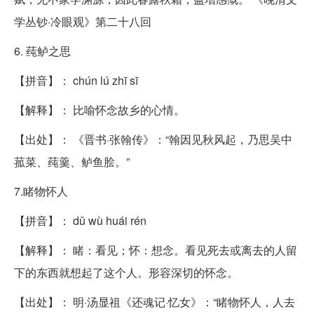
学丛钞·冷眼观》第二十八回
6. 莼鲈之思
【拼音】： chún lú zhī sī
【解释】： 比喻怀念故乡的心情。
【出处】： 《晋书·张翰传》：“翰因见秋风起，乃思吴中
菰菜、莼羹、鲈鱼脍。”
7.睹物怀人
【拼音】： dǔ wù huái rén
【解释】： 睹：看见；怀：想念。看见死去或离去的人留
下的东西就想起了这个人。形容深切的怀念。
【出处】： 明·汤显祖《还魂记·忆女》：“睹物怀人，人去