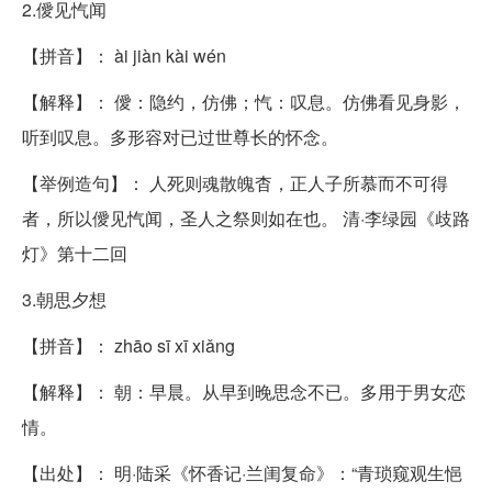
2.僾见忾闻
【拼音】： ài jiàn kài wén
【解释】： 僾：隐约，仿佛；忾：叹息。仿佛看见身影，
听到叹息。多形容对已过世尊长的怀念。
【举例造句】： 人死则魂散魄杳，正人子所慕而不可得
者，所以僾见忾闻，圣人之祭则如在也。 清·李绿园《歧路
灯》第十二回
3.朝思夕想
【拼音】： zhāo sī xī xiǎng
【解释】： 朝：早晨。从早到晚思念不已。多用于男女恋
情。
【出处】： 明·陆采《怀香记·兰闺复命》：“青琐窥观生悒