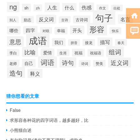
ng
人生
伤感
什么
sh
zh
作文
出处
句子
名言
反义词
古诗词
励志
别人
古诗
形容
开头
四字
哪些
幸福
对联
快乐
成语
意思
描写
我们
拼音
接龙
春天
组词
比喻
爱情
祝福
李白
生肖
祝福语
词语
诗句
近义词
自己
老师
诗词
赞美
造句
释义
猜你想看的文章
False
求形容各种花的四字词语，越多越好，比
小熊猫自述
有句歌词是“请你不要不理我”，求歌名