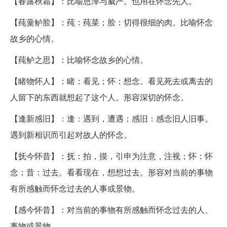
【春露秋霜】：比喻恩泽与威严。也用在怀念先人。
【莼羹鲈脍】：莼：莼菜；脍：切得很细的肉。比喻怀念
故乡的心情。
【莼鲈之思】：比喻怀念故乡的心情。
【睹物怀人】：睹：看见；怀：想念。看见死去或离去的
人留下的东西就想起了这个人。形容深切的怀念。
【逢新感旧】：逢：遇到，遭遇；感旧：感念旧人旧事。
遇到新相识而引起对故人的怀念。
【抚今怀昔】：抚：拍，摸，引申为注意，注视；怀：怀
念；昔：过去。看看现在，想想过去。形容对当前的事物
有所感触而怀念过去的人事或景物。
【感今怀昔】：对当前的事物有所感触而怀念过去的人、
事物或景物。