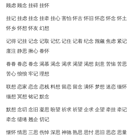
顾虑 顾念 挂碍 挂怀
挂记 挂虑 挂念 挂牵 挂心 害怕 怀古 怀旧 怀恋 怀念 怀土
怀乡 怀想 怀友 幻想
记得 记挂 记念 记取 记忆 记住 记着 纪念 觊觎 焦虑 紧记
廑注 静思 揪心 眷怀
眷眷 眷恋 眷念 渴慕 渴念 渴求 渴望 渴想 刻意 苦恼 苦思
苦心 悢悢 牢记 理想
联想 恋家 恋念 恋栈 料想 留恋 留念 满怀 梦想 迷恋 缅怀
缅想 冥想 铭记 默念
默想 念叨 念旧 凝思 盼望 祈求 祈望 企求 企望 牵挂 牵记
牵念 缱绻 翘企 切记
惬怀 情思 三思 伤悼 深思 神驰 熟思 思忖 思旧 思恋 思量