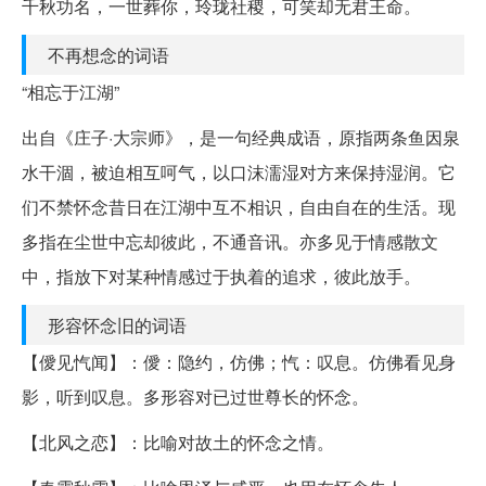
千秋功名，一世葬你，玲珑社稷，可笑却无君王命。
不再想念的词语
“相忘于江湖”
出自《庄子·大宗师》，是一句经典成语，原指两条鱼因泉
水干涸，被迫相互呵气，以口沫濡湿对方来保持湿润。它
们不禁怀念昔日在江湖中互不相识，自由自在的生活。现
多指在尘世中忘却彼此，不通音讯。亦多见于情感散文
中，指放下对某种情感过于执着的追求，彼此放手。
形容怀念旧的词语
【僾见忾闻】：僾：隐约，仿佛；忾：叹息。仿佛看见身
影，听到叹息。多形容对已过世尊长的怀念。
【北风之恋】：比喻对故土的怀念之情。