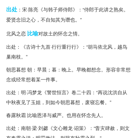
出处
：宋·陈亮《与韩子师侍郎》：“侍郎于此讲之熟矣。
爱贤念旧之心，不自知其为谮也。”
比喻
北风之恋
对故土的怀念之情。
出处：《古诗十九首·行行重行行》：“胡马依北风，越鸟
巢南枝。”
朝思暮想 朝：早晨；暮：晚上。早晚都想念。形容非常想
念或经常想着某一件事。
出处：明·冯梦龙《警世恒言》卷二十四：“再说沈洪自从
中秋夜见了玉姐，到如今朝思暮想，废寝忘餐。”
春露秋霜 比喻恩泽与威严。也用在怀念先人。
出处：南朝·梁·刘勰《文心雕龙·诏策》：“眚灾肆赦，则文
有春露之滋；明罚敕法，则辞有秋霜之烈。”