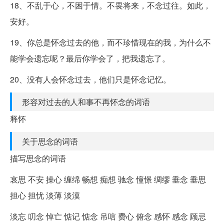
18、不乱于心，不困于情。不畏将来，不念过往。如此，
安好。
19、你总是怀念过去的他，而不珍惜现在的我，为什么不
能学会遗忘呢？最后你学会了，把我遗忘了。
20、没有人会怀念过去，他们只是怀念记忆。
形容对过去的人和事不再怀念的词语
释怀
关于思念的词语
描写思念的词语
哀思 不安 操心 缠绵 畅想 痴想 驰念 憧憬 绸缪 垂念 垂思
担心 担忧 淡薄 淡漠
淡忘 叨念 悼亡 惦记 惦念 吊唁 费心 俯念 感怀 感念 顾忌