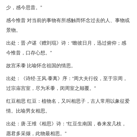
少，感今思昔。”
感今惟昔 对当前的事物有所感触而怀念过去的人、事物或
景物。
出处：晋·卢谌《赠刘琨》诗：“瞻彼日月，迅过俯仰；感
今惟昔，口存心想。”
故宫禾黍 比喻怀念祖国的情思。
出处：《诗经·王风·黍离》序：“周大夫行役，至于宗周，
过宗庙宫室，尽为禾黍，闵周室之颠覆。”
红豆相思 红豆：植物名，又叫相思子，古人常用以象征爱
情。比喻男女相思。
出处：唐·王维《相思》诗：“红豆生南国，春来发几枝，
愿君多采撷，此物最相思。”