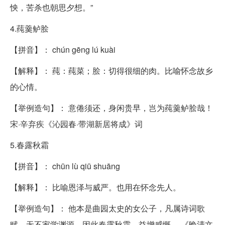
怏，苦杀也朝思夕想。”
4.莼羹鲈脍
【拼音】： chún gēng lú kuài
【解释】： 莼：莼菜；脍：切得很细的肉。比喻怀念故乡
的心情。
【举例造句】： 意倦须还，身闲贵早，岂为莼羹鲈脍哉！
宋·辛弃疾《沁园春·带湖新居将成》词
5.春露秋霜
【拼音】： chūn lù qiū shuāng
【解释】： 比喻恩泽与威严。也用在怀念先人。
【举例造句】： 他本是曲园太史的女公子，凡属诗词歌
赋，无不家学渊源，因此春露秋霜，益增感慨。 《晚清文