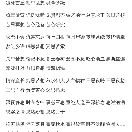
狐死首丘 胡思乱想 魂牵梦绕
魂牵梦萦 记忆犹新 见贤思齐 绞尽脑汁 刻意求工 苦思苦想
苦思冥想 苦心经营 苦心研究
恋恋不舍 流连忘返 落叶归根 落月屋梁 梦魂萦绕 梦绕情牵
梦呓乡语 眠思梦想 冥思苦索
冥思苦想 铭记不忘 暮云春树 念念不忘 呕心沥血 藕断丝连
牵肠挂肚 前思后想 情深似海
情深意长 穷思苦想 秋水伊人 人亡物在 日思夜盼 日思夜想
三思而行 煞费苦心 深思熟虑
深夜静思 时在念中 事必三思 室迩人遥 殊深轸念 思潮汹涌
思乡之情 思绪纷繁 思绪万千
搜索枯肠 停云落月 望穿秋水 望眼欲穿 卧不觉醒 物是人非