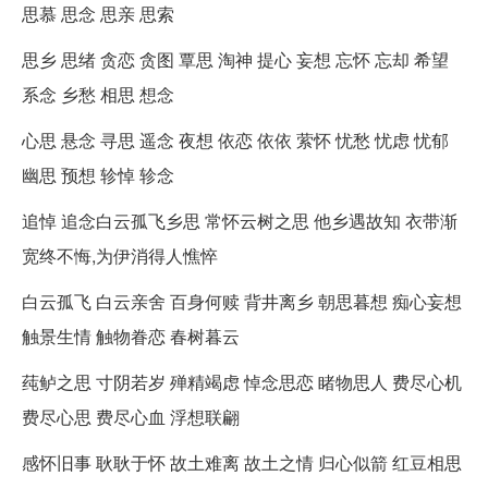
思慕 思念 思亲 思索
思乡 思绪 贪恋 贪图 覃思 淘神 提心 妄想 忘怀 忘却 希望
系念 乡愁 相思 想念
心思 悬念 寻思 遥念 夜想 依恋 依依 萦怀 忧愁 忧虑 忧郁
幽思 预想 轸悼 轸念
追悼 追念白云孤飞乡思 常怀云树之思 他乡遇故知 衣带渐
宽终不悔,为伊消得人憔悴
白云孤飞 白云亲舍 百身何赎 背井离乡 朝思暮想 痴心妄想
触景生情 触物眷恋 春树暮云
莼鲈之思 寸阴若岁 殚精竭虑 悼念思恋 睹物思人 费尽心机
费尽心思 费尽心血 浮想联翩
感怀旧事 耿耿于怀 故土难离 故土之情 归心似箭 红豆相思