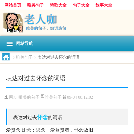
网站首页
唯美句子
诗歌大全
句子大全
故事大全
人生感悟
其他美文
美文欣赏
伤感文字
散文随笔
感人故事
句子分类
网站导航
>
唯美句子
>
表达对过去怀念的词语
表达对过去怀念的词语
唯美句子
网友:
唯美的句子
09-04 08:12:02
怀念
表达对过去
的词语
爱贤念旧 念：思念。爱慕贤者，怀念故旧