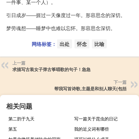
一件事、某一个人）。
引日成岁——捱过一天像度过一年。形容思念的深切。
梦劳魂想——睡梦中也难以忘怀。形容思念深切。
网络标签：
出处
怀念
比喻
上一篇
求描写古装女子弹古筝唱歌的句子！急急
下一篇
帮我写首诗歌,主题是和别人聊天(包括
相关问题
第二韵于九天
写一篇关于昆虫的日记
第五
我的近义词有哪些
如果你微笑着倾吐你的国家，你会死。你为什么要伤害荆棘
强可以组什么成语