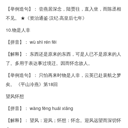
【举例造句】： 尝燕居深念，陆贾往，直入坐，而陈丞相
不见。 ★《资治通鉴·汉纪·高皇后七年》
10.物是人非
【拼音】： wù shì rén fēi
【解释】： 东西还是原来的东西，可是人已不是原来的人
了。多用于表达事过境迁。因而怀念故人。
【举例造句】： 只怕再来时物是人非，云英已赴裴航之梦
矣。 《平山冷燕》第18回
望风怀想
【拼音】： wàng fēng huái xiǎng
【解释】： 望风：迎风；怀想：怀念。迎风远望而深切怀