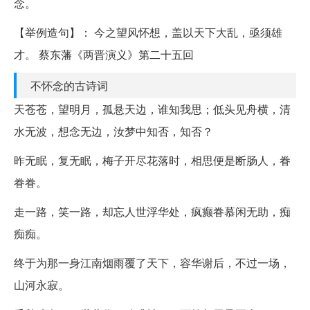
念。
【举例造句】： 今之望风怀想，盖以天下大乱，亟须雄
才。 蔡东藩《两晋演义》第二十五回
不怀念的古诗词
天苍苍，望明月，孤悬天边，谁知我思；低头见舟横，清
水无波，想念无边，汝梦中知否，知否？
昨无眠，复无眠，梅子开尽花落时，相思便是断肠人，眷
眷眷。
走一路，笑一路，却忘人世浮华处，疯癫眷慕闲无助，痴
痴痴。
终于为那一身江南烟雨覆了天下，容华谢后，不过一场，
山河永寂。