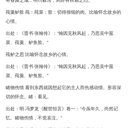
莼羹鲈脍 莼：莼菜；脍：切得很细的肉。比喻怀念故乡的
心情。
出处：《晋书·张翰传》：“翰因见秋风起，乃思吴中菰
菜、莼羹、鲈鱼脍。”
莼鲈之思 比喻怀念故乡的心情。
出处：《晋书·张翰传》：“翰因见秋风起，乃思吴中菰
菜、莼羹、鲈鱼脍。”
睹物伤情 看到东西就因想起它的主人而伤感动情。形容深
切的怀念。睹：看见。
出处：明·冯梦龙《醒世恒言》卷一：“今虽年久，尚然记
忆。睹物伤情，不觉哀泣。”