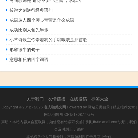
传说之剑逆行经典语句
成语达人四个脚步带营是什么成语
成功比别人领先半步
小草诗歌主你牵着我的手哦哦哦是那首歌
形容很牛的句子
意思相反的四字词语
关于我们
友情链接
在线投稿
标签大全
Copyright © 2012 - 2026
老人咖美文网
Powered by
网站分类目录
|
精选推荐文章
|
网站地图
粤ICP备17087772号
声明：本站内容来自互联网，如信息有错误可发邮件到f_fb#foxmail.com说明，我们
会及时纠正，谢谢
本站仅为个人兴趣爱好，不接盈利性广告及商业合作