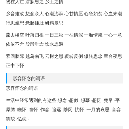
物在人亡 寤寐思之 乡土之情
乡音难改 想念亲人 心潮澎湃 心甘情愿 心急如焚 心血来潮
行思坐想 悬肠挂肚 研精覃思
燕去楼空 叶落归根 一日三秋 一往情深 一厢情愿 一心一意
依依不舍 殷殷垂念 饮水思源
萦回脑际 越鸟南飞 云树之思 辗转反侧 辗转思念 章台夜思
正中下怀
形容怀念的词语
形容怀念的词语
生活中经常遇到的有这些·想念 ·想似 ·想慕 ·想忆 ·凭吊 ·平
原绣 ·瞻怀 ·瞻怀 ·作念 ·追远 ·陟冈 ·忧怀 ·一月的哀思 ·音容
笑貌 ·忆恋 ·