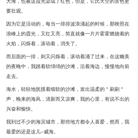
大海，也被这霞光染成了红色，但是，它比天空的景色更
要壮观。
因为它是活动的，每当一排排波浪涌起的时候，那映照在
浪峰上的霞光，又红又亮，简直就像一片片霍霍燃烧着的
火焰，闪烁着，滚动着，消失了。
而后面的一排，则又闪烁着，滚动着涌了过来，在这幽美
的夜晚中，我踏着软绵绵的沙滩，沿着海边，慢慢地向前
走去。
海水，轻轻地抚摸着细软的沙滩，发出温柔的＂刷刷＂
声，晚来的海风，清新而又凉爽，我的心里，有说不出的
兴奋和愉快。
我到过不少的海滨城市，那些地方都令人喜爱，然而，我
最爱的还是这儿--威海。