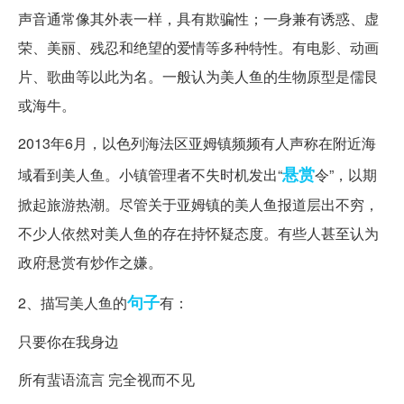
声音通常像其外表一样，具有欺骗性；一身兼有诱惑、虚
荣、美丽、残忍和绝望的爱情等多种特性。有电影、动画
片、歌曲等以此为名。一般认为美人鱼的生物原型是儒艮
或海牛。
2013年6月，以色列海法区亚姆镇频频有人声称在附近海
悬赏
域看到美人鱼。小镇管理者不失时机发出“
令”，以期
掀起旅游热潮。尽管关于亚姆镇的美人鱼报道层出不穷，
不少人依然对美人鱼的存在持怀疑态度。有些人甚至认为
政府悬赏有炒作之嫌。
句子
2、描写美人鱼的
有：
只要你在我身边
所有蜚语流言 完全视而不见