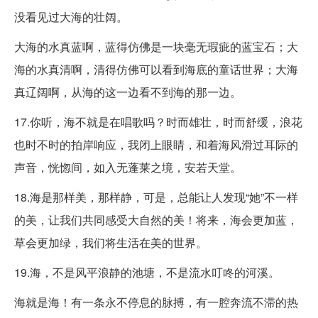
没看见过大海的壮阔。
大海的水真蓝啊，蓝得仿佛是一块毫无瑕疵的蓝宝石；大
海的水真清啊，清得仿佛可以看到海底的童话世界；大海
真辽阔啊，从海的这一边看不到海的那一边。
17.你听，海不就是在唱歌吗？时而雄壮，时而舒缓，浪花
也时不时的拍岸响应，我闭上眼睛，和着海风滑过耳际的
声音，恍惚间，如入无蓬莱之境，安若天堂。
18.海是那样美，那样静，可是，总能让人发现“她”不一样
的美，让我们共同感受大自然的美！将来，海会更加蓝，
草会更加绿，我们将生活在美的世界。
19.海，不是风平浪静的池塘，不是流水叮咚的河溪。
海就是海！有一条永不停息的脉搏，有一腔奔流不滞的热