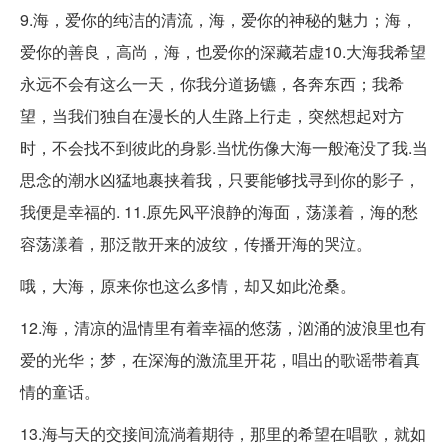
9.海，爱你的纯洁的清流，海，爱你的神秘的魅力；海，
爱你的善良，高尚，海，也爱你的深藏若虚10.大海我希望
永远不会有这么一天，你我分道扬镳，各奔东西；我希
望，当我们独自在漫长的人生路上行走，突然想起对方
时，不会找不到彼此的身影.当忧伤像大海一般淹没了我.当
思念的潮水凶猛地裹挟着我，只要能够找寻到你的影子，
我便是幸福的. 11.原先风平浪静的海面，荡漾着，海的愁
容荡漾着，那泛散开来的波纹，传播开海的哭泣。
哦，大海，原来你也这么多情，却又如此沧桑。
12.海，清凉的温情里有着幸福的悠荡，汹涌的波浪里也有
爱的光华；梦，在深海的激流里开花，唱出的歌谣带着真
情的童话。
13.海与天的交接间流淌着期待，那里的希望在唱歌，就如