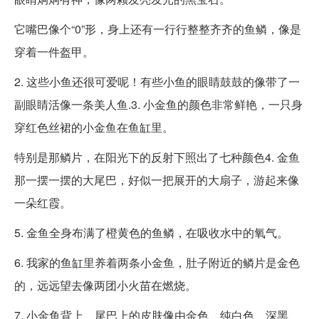
它嘴巴像个“0”形，身上还有一行行整整齐齐的鱼鳞，像是
穿着一件盔甲。
2. 这些小鱼还很可爱呢！有些小鱼的眼睛鼓鼓的像带了一
副眼睛活像一条美人鱼.3. 小金鱼的颜色非常鲜艳，一只身
穿红色丝裙的小金鱼在鱼缸里。
特别是那鳞片，在阳光下的反射下照出了七种颜色4. 金鱼
那一摆一摆的大尾巴，好似一把展开的大扇子，游起来像
一朵红霞。
5. 金鱼全身布满了橙黄色的鱼鳞，在吸收水中的氧气。
6. 我家的鱼缸里养着两条小金鱼，肚子附近的鳞片是金色
的，远远望去像两团小火苗在燃烧。
7. 小金鱼背上、尾巴上的皮肤像由金色、纯白色、深黑