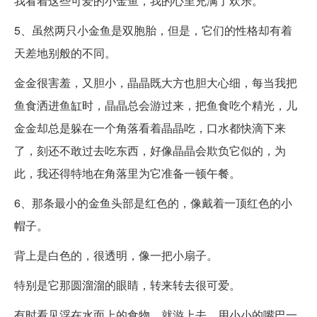
我看着这些可爱的小金鱼，我的心里充满了欢乐。
5、虽然两只小金鱼是双胞胎，但是，它们的性格却有着
天差地别般的不同。
金金很害羞，又胆小，晶晶既大方也胆大心细，每当我把
鱼食洒进鱼缸时，晶晶总会游过来，把鱼食吃个精光，儿
金金却总是躲在一个角落看着晶晶吃，口水都快滴下来
了，刻还不敢过去吃东西，好像晶晶会欺负它似的，为
此，我还得特地在角落里为它准备一顿午餐。
6、那条最小的金鱼头部是红色的，像戴着一顶红色的小
帽子。
背上是白色的，很透明，像一把小扇子。
特别是它那圆溜溜的眼睛，转来转去很可爱。
有时看见浮在水面上的食物，就游上去，用小小的嘴巴一