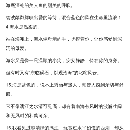
海底深处的美人鱼的甜美的呼唤。
碧波粼粼辉映出爱的等待，混合蓝色的风在生命里流浪.1
4.海水是温柔的。
站在海滩上，海水像母亲的手，抚摸着你，让你感受到深
沉的母爱。
海水又是像一只温顺的小狗，安安静静，倚在你的身旁。
但有时又有“东临碣石，以观沧海”的叱咤风云。
15.海是蓝色的，说不上秀丽与迷人，却使人感到亲切与舒
服。
它不像漓江之水清可见底，却有着南海有风时的波澜壮阔
和无风时的和蔼可亲。
16.我看见过静清绿的漓江，玩赏过水平如镜的西湖，却从