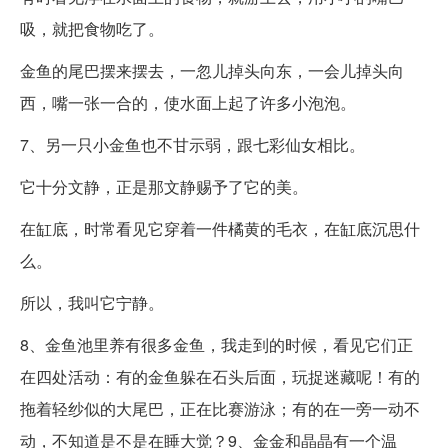
吸，就把食物吃了。
金鱼的尾巴摆来摆去，一忽儿掉头向东，一会儿掉头向
西，嘴一张一合的，使水面上起了许多小泡泡。
7、另一只小金鱼也不甘示弱，跟七彩仙女相比。
它十分文静，正是那文静赐予了它的美。
在缸底，时常看见它穿着一件橘黄的毛衣，在缸底沉思什
么。
所以，我叫它宁静。
8、金鱼池里养有很多金鱼，我走到的时候，看见它们正
在四处活动：有的金鱼躲在石头后面，玩捉迷藏呢！有的
拖着轻纱似的大尾巴，正在比赛游泳；有的在一旁一动不
动，不知道是不是在睡大觉？9、金金和晶晶有一个温