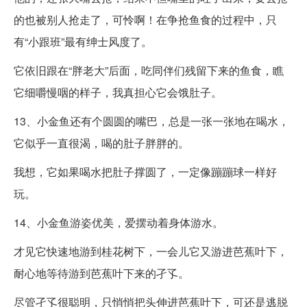
的也被别人抢走了，可怜啊！在争抢鱼食的过程中，只
有“小跟班”最有绅士风度了。
它依旧跟在“胖老大”后面，吃同伴们残留下来的鱼食，瞧
它细嚼慢咽的样子，我真担心它会饿肚子。
13、小金鱼还有个圆圆的嘴巴，总是一张一张地在喝水，
它似乎一直很渴，喝的肚子胖胖的。
我想，它如果喝水把肚子撑圆了，一定像蹦蹦球一样好
玩。
14、小金鱼游姿优美，爱摆动着身体游水。
才见它快速地游到桂花树下，一会儿它又游进芭蕉叶下，
耐心地等待游到芭蕉叶下来的孑孓。
尽管孑孓很聪明，只悄悄把头伸进芭蕉叶下，可还是逃脱