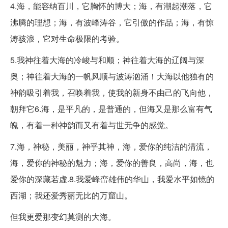
4.海，能容纳百川，它胸怀的博大；海，有潮起潮落，它
沸腾的理想；海，有波峰涛谷，它引傲的作品；海，有惊
涛骇浪，它对生命极限的考验。
5.我神往着大海的冷峻与和顺；神往着大海的辽阔与深
奥；神往着大海的一帆风顺与波涛汹涌！大海以他独有的
神韵吸引着我，召唤着我，使我的新身不由己的飞向他，
朝拜它6.海，是平凡的，是普通的，但海又是那么富有气
魄，有着一种神韵而又有着与世无争的感觉。
7.海，神秘，美丽，神乎其神，海，爱你的纯洁的清流，
海，爱你的神秘的魅力；海，爱你的善良，高尚，海，也
爱你的深藏若虚.8.我爱峰峦雄伟的华山，我爱水平如镜的
西湖；我还爱秀丽无比的万窟山。
但我更爱那变幻莫测的大海。