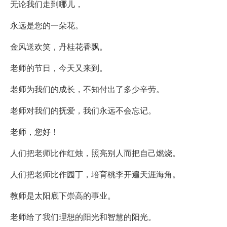
无论我们走到哪儿，
永远是您的一朵花。
金风送欢笑，丹桂花香飘。
老师的节日，今天又来到。
老师为我们的成长，不知付出了多少辛劳。
老师对我们的抚爱，我们永远不会忘记。
老师，您好！
人们把老师比作红烛，照亮别人而把自己燃烧。
人们把老师比作园丁，培育桃李开遍天涯海角。
教师是太阳底下崇高的事业。
老师给了我们理想的阳光和智慧的阳光。