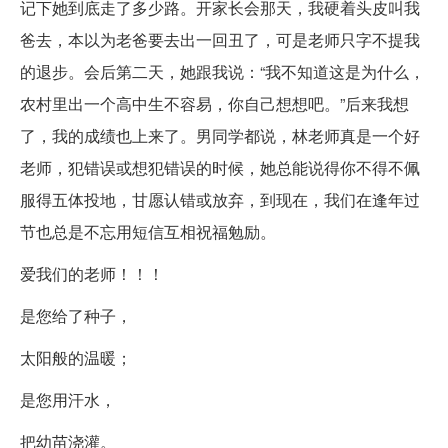
记下她到底走了多少路。开家长会那天，我硬着头皮叫我
爸去，本以为老爸要去出一回丑了，可是老师只字不提我
的退步。会后第二天，她跟我说：“我不知道这是为什么，
农村里出一个高中生不容易，你自己想想吧。”后来我想
了，我的成绩也上来了。男同学都说，林老师真是一个好
老师，犯错误或想犯错误的时候，她总能说得你不得不佩
服得五体投地，甘愿认错或放弃，到现在，我们在逢年过
节也总是不忘用短信互相祝福勉励。
爱我们的老师！！！
是您给了种子，
太阳般的温暖；
是您用汗水，
把幼苗浇灌。