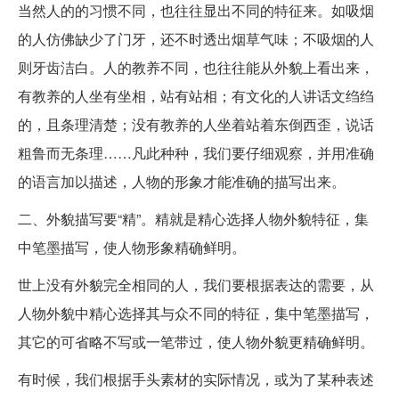
当然人的的习惯不同，也往往显出不同的特征来。如吸烟
的人仿佛缺少了门牙，还不时透出烟草气味；不吸烟的人
则牙齿洁白。人的教养不同，也往往能从外貌上看出来，
有教养的人坐有坐相，站有站相；有文化的人讲话文绉绉
的，且条理清楚；没有教养的人坐着站着东倒西歪，说话
粗鲁而无条理……凡此种种，我们要仔细观察，并用准确
的语言加以描述，人物的形象才能准确的描写出来。
二、外貌描写要“精”。精就是精心选择人物外貌特征，集
中笔墨描写，使人物形象精确鲜明。
世上没有外貌完全相同的人，我们要根据表达的需要，从
人物外貌中精心选择其与众不同的特征，集中笔墨描写，
其它的可省略不写或一笔带过，使人物外貌更精确鲜明。
有时候，我们根据手头素材的实际情况，或为了某种表述