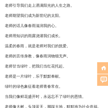
老师引导我们走上洒满阳光的人生之路。
老师期望我们成为新世纪的太阳。
老师的话儿像春雨滋润我的心。
老师用知识的雨露浇灌我们成长。
温柔的春雨，就是老师对我们的抚爱。
老师的言传身教，像春雨润物细无声。
老师甘当绿叶，把我们当红花托起。
老师是一片绿叶，乐于默默奉献。
绿叶的绿色象征着老师青春常在。
当我们像鲜花盛开时，永远忘不了绿叶的恩情。
老师像大树，头顶蓝天，脚踩大地，默默地为社会造福。