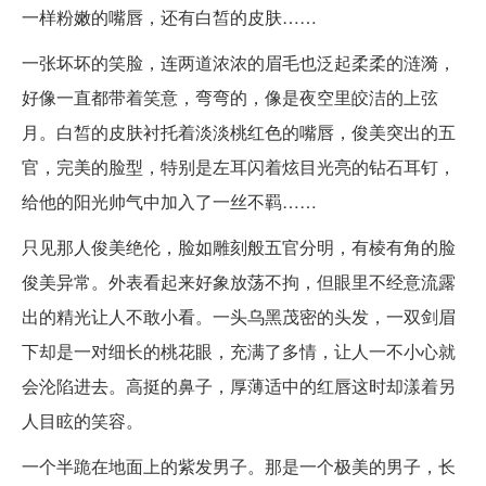
一样粉嫩的嘴唇，还有白皙的皮肤……
一张坏坏的笑脸，连两道浓浓的眉毛也泛起柔柔的涟漪，
好像一直都带着笑意，弯弯的，像是夜空里皎洁的上弦
月。白皙的皮肤衬托着淡淡桃红色的嘴唇，俊美突出的五
官，完美的脸型，特别是左耳闪着炫目光亮的钻石耳钉，
给他的阳光帅气中加入了一丝不羁……
只见那人俊美绝伦，脸如雕刻般五官分明，有棱有角的脸
俊美异常。外表看起来好象放荡不拘，但眼里不经意流露
出的精光让人不敢小看。一头乌黑茂密的头发，一双剑眉
下却是一对细长的桃花眼，充满了多情，让人一不小心就
会沦陷进去。高挺的鼻子，厚薄适中的红唇这时却漾着另
人目眩的笑容。
一个半跪在地面上的紫发男子。那是一个极美的男子，长