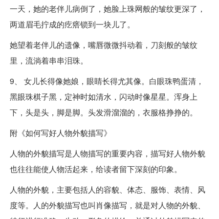
一天，她的老伴儿病倒了，她脸上珠网般的皱纹更深了，
两道眉毛拧成的疙瘩锁到一块儿了。
她望着老伴儿的遗像，嘴唇微微抖动着，刀刻般的皱纹
里，流淌着串串泪珠。
9、 女儿长得像她娘，眼睛长得尤其像。白眼珠鸭蛋清，
黑眼珠棋子黑，定神时如清水，闪动时像星星。浑身上
下，头是头，脚是脚。头发滑溜溜的，衣服格挣挣的。
附《如何写好人物外貌描写》
人物的外貌描写是人物描写的重要内容，描写好人物外貌
也往往能使人物活起来，给读者留下深刻的印象。
人物的外貌，主要包括人的容貌、体态、服饰、表情、风
度等。人的外貌描写也叫肖像描写，就是对人物的外貌、