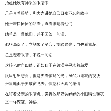
抬起她没有神采的眼睛来
只是直着眼睛，和大家讲她自己日夜不忘的故事
她张着口怔怔的站着，直着眼睛看他们
她单是一瞥他们，并不回答一句话。
似很局促了，立刻敛了笑容，旋转眼光，自去看雪花。
总是瞪着眼睛，不说一句话
这眼光射向四处，正如孩子在饥渴中寻求着慈爱
眼里射出悲喜，但是夹着惊疑的光，虽然力避我的视线，
张皇地似乎要破窗飞去。惶惑和天真的感情
在盯着父亲的眼睛瞧，觉得他那双笑眯眯的小眼睛也和夜
空一样深邃、神秘。