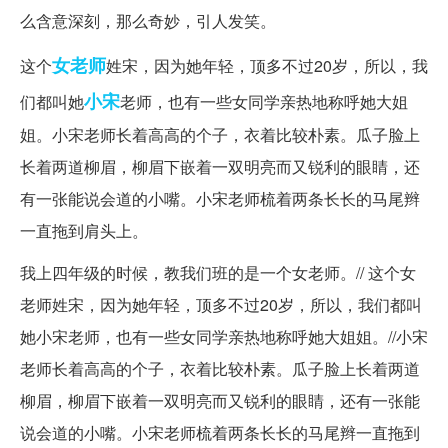
么含意深刻，那么奇妙，引人发笑。
女老师
这个
姓宋，因为她年轻，顶多不过20岁，所以，我
小宋
们都叫她
老师，也有一些女同学亲热地称呼她大姐
姐。小宋老师长着高高的个子，衣着比较朴素。瓜子脸上
长着两道柳眉，柳眉下嵌着一双明亮而又锐利的眼睛，还
有一张能说会道的小嘴。小宋老师梳着两条长长的马尾辫
一直拖到肩头上。
我上四年级的时候，教我们班的是一个女老师。// 这个女
老师姓宋，因为她年轻，顶多不过20岁，所以，我们都叫
她小宋老师，也有一些女同学亲热地称呼她大姐姐。//小宋
老师长着高高的个子，衣着比较朴素。瓜子脸上长着两道
柳眉，柳眉下嵌着一双明亮而又锐利的眼睛，还有一张能
说会道的小嘴。小宋老师梳着两条长长的马尾辫一直拖到