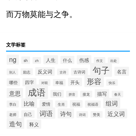
而万物莫能与之争。
文学标签
ng
人生
伤感
什么
sh
zh
作文
出处
句子
名言
反义词
古诗词
励志
别人
古诗
形容
开头
四字
哪些
幸福
对联
快乐
成语
意思
描写
我们
拼音
接龙
春天
组词
比喻
爱情
祝福
李白
生肖
祝福语
词语
诗句
近义词
自己
老师
诗词
赞美
造句
释义