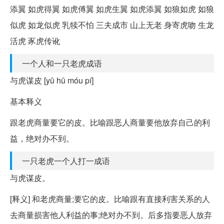
添翼 如虎得翼 如虎傅翼 如虎生翼 如虎添翼 如狼如虎 如狼
似虎 如龙似虎 乳犊不怕 三夫成市 山上无老 身寄虎吻 生龙
活虎 豕虎传讹
一个人和一只老虎成语
与虎谋皮 [yǔ hǔ móu pí]
基本释义
跟老虎商量要它的皮。比喻跟恶人商量要他放弃自己的利
益，绝对办不到。
一只老虎一个人打一成语
与虎谋皮。
[释义] 和老虎商量;要它的皮。比喻跟有直接利害关系的人
去商量损害他人利益的事;绝对办不到。后多指要恶人放弃