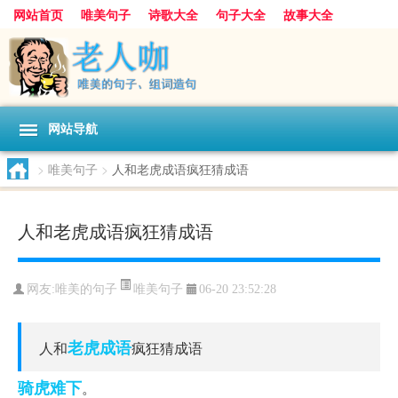
网站首页
唯美句子
诗歌大全
句子大全
故事大全
人生感悟
其他美文
美文欣赏
伤感文字
散文随笔
感人故事
句子分类
网站导航
>
唯美句子
>
人和老虎成语疯狂猜成语
人和老虎成语疯狂猜成语
唯美句子
网友:
唯美的句子
06-20 23:52:28
老虎
成语
人和
疯狂猜成语
骑虎难下
。