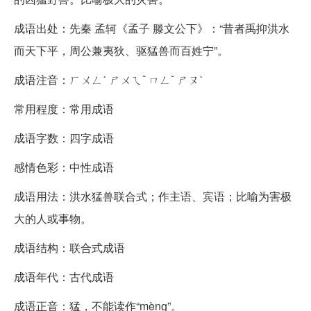
成语出处：先秦 孟轲《孟子 滕文公下》：“昔者禹抑洪水
而天下平，周公兼夷狄、驱猛兽而百姓宁”。
成语注音：ㄏㄨㄥˊ ㄕㄨㄟˇ ㄇㄥˇ ㄕㄡˋ
常用程度：常用成语
成语字数：四字成语
感情色彩：中性成语
成语用法：洪水猛兽联合式；作主语、宾语；比喻为害极
大的人或事物。
成语结构：联合式成语
成语年代：古代成语
成语正音：猛，不能读作“mènɡ”。