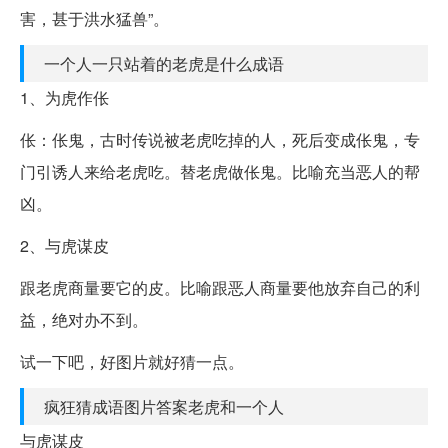
害，甚于洪水猛兽”。
一个人一只站着的老虎是什么成语
1、为虎作伥
伥：伥鬼，古时传说被老虎吃掉的人，死后变成伥鬼，专
门引诱人来给老虎吃。替老虎做伥鬼。比喻充当恶人的帮
凶。
2、与虎谋皮
跟老虎商量要它的皮。比喻跟恶人商量要他放弃自己的利
益，绝对办不到。
试一下吧，好图片就好猜一点。
疯狂猜成语图片答案老虎和一个人
与虎谋皮