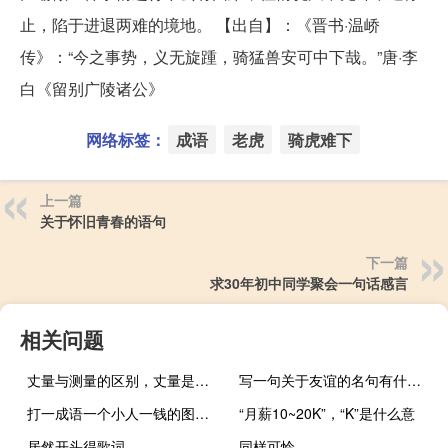
止，陷于进退两难的境地。 【出自】：《晋书·温峤
传》：“今之事势，义无旋踵，骑猛兽安可中下哉。”唐·李
白《留别广陵诸公》
网络标签：
成语
老虎
骑虎难下
上一篇
关于怀旧青春的语句
下一篇
求30年初中同学聚会一句话感言
相关问题
丈量与测量的区别，丈量是什么意思
写一句关于友谊的名句有什么急用!
打一成语一个小人一钱的图片这个石头一
“月薪10~20K”，“K”是什么意
居然开头得歌词
同样可怜