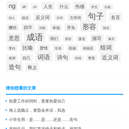
ng
人生
伤感
什么
sh
zh
作文
出处
句子
名言
反义词
古诗词
励志
别人
古诗
形容
开头
四字
哪些
幸福
对联
快乐
成语
意思
描写
我们
拼音
接龙
春天
组词
比喻
爱情
祝福
李白
生肖
祝福语
词语
诗句
近义词
自己
老师
诗词
赞美
造句
释义
猜你想看的文章
热爱工作的同时，更要热爱自己
海上选魏云，黄昏金井凉，风急
小学生用：是……是……还是……造句
老妈生日，我打算送镜子和梳子，祝贺语