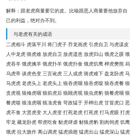
解释：跟老虎商量要它的皮。比喻跟恶人商量要他放弃自
己的利益，绝对办不到。
与老虎有关的成语
二虎相斗 虎落平川 将门虎子 乔龙画虎 引虎自卫 与虎谋皮
人中龙虎 骑虎难 放虎自卫 放虎遗患 放虎归山 饿虎之蹊 饿
虎吞羊 饿虎擒羊 饿虎扑羊 饿虎扑食 饿虎饥鹰 柙虎樊熊 舄
乌虎帝 谈虎色变 三言讹虎 三人成虎 骑虎难下 盘龙卧虎 马
马虎虎 老虎头上 老虎头上 狼吞虎咽 狼吞虎噬 狼吞虎餐 狼
贪虎视 狼飧虎咽 狼前虎后 狼顾虎视 狼虫虎豹 狼餐虎咽 狼
餐虎噬 狼飡虎咽 狼飡虎食 苛政猛于 开柙出虎 甘冒虎口 恶
虎不食 大贤虎变 大人虎变 打死老虎 打死虎 打马虎眼 打虎
牢龙 藏龙卧虎 帮虎吃食 豺虎肆虐 豺狼虎豹 割肉饲虎 饥鹰
饿虎 拉大旗作 离山调虎 猛虎插翅 猛虎出山 猛虎深山 猛虎