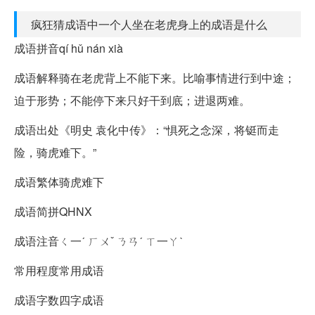
疯狂猜成语中一个人坐在老虎身上的成语是什么
成语拼音qí hǔ nán xià
成语解释骑在老虎背上不能下来。比喻事情进行到中途；
迫于形势；不能停下来只好干到底；进退两难。
成语出处《明史 袁化中传》：“惧死之念深，将铤而走
险，骑虎难下。”
成语繁体骑虎难下
成语简拼QHNX
成语注音ㄑ一ˊ ㄏㄨˇ ㄋㄢˊ ㄒ一ㄚˋ
常用程度常用成语
成语字数四字成语