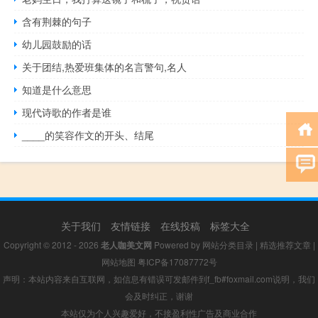
含有荆棘的句子
幼儿园鼓励的话
关于团结,热爱班集体的名言警句,名人
知道是什么意思
现代诗歌的作者是谁
____的笑容作文的开头、结尾
关于我们
友情链接
在线投稿
标签大全
Copyright © 2012 - 2026
老人咖美文网
Powered by
网站分类目录
|
精选推荐文章
|
网站地图
粤ICP备17087772号
声明：本站内容来自互联网，如信息有错误可发邮件到f_fb#foxmail.com说明，我们
会及时纠正，谢谢
本站仅为个人兴趣爱好，不接盈利性广告及商业合作