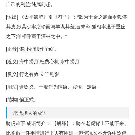
自己的利益;纯属幻想。
[语出] 《太平御览》引《符子》：“欲为千金之裘而令狐谋
其皮;欲具少牢之珍而与羊谋其羞;言未卒;狐相率逃于重丘
之下;羊相呼藏于深林之中。”
[正音] 谋;不能读作“mú”。
[近义] 海中捞月 枉费心机 水中捞月
[反义] 行之有效 立竿见影
[用法] 含贬义。一般作为谓语、宾语、定语。
[结构] 偏正式。
老虎指人的成语
骑虎难下 成语简介： 【解释】：骑在老虎背上不能下来。
比喻做一件事情进行下去有困难，但情况又不允许中途停