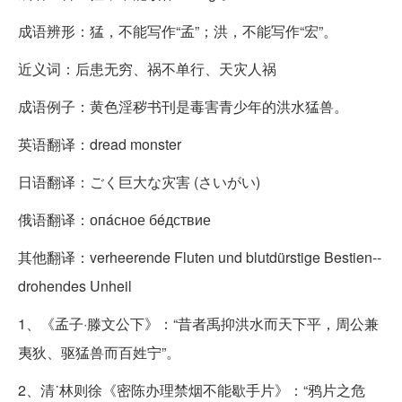
成语辨形：猛，不能写作“孟”；洪，不能写作“宏”。
近义词：后患无穷、祸不单行、天灾人祸
成语例子：黄色淫秽书刊是毒害青少年的洪水猛兽。
英语翻译：dread monster
日语翻译：ごく巨大な灾害 (さいがい)
俄语翻译：опáсное бéдствие
其他翻译：verheerende Fluten und blutdürstige Bestien--
drohendes Unheil
1、《孟子·滕文公下》：“昔者禹抑洪水而天下平，周公兼
夷狄、驱猛兽而百姓宁”。
2、清˙林则徐《密陈办理禁烟不能歇手片》：“鸦片之危