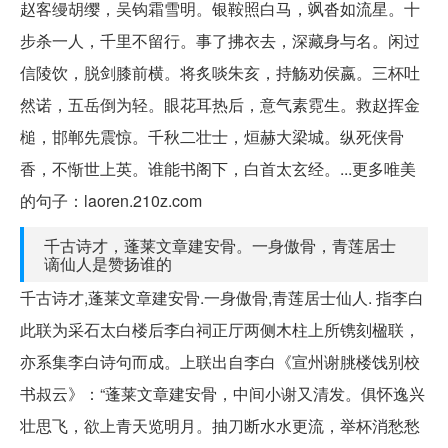
赵客缦胡缨，吴钩霜雪明。银鞍照白马，飒沓如流星。十
步杀一人，千里不留行。事了拂衣去，深藏身与名。闲过
信陵饮，脱剑膝前横。将炙啖朱亥，持觞劝侯嬴。三杯吐
然诺，五岳倒为轻。眼花耳热后，意气素霓生。救赵挥金
槌，邯郸先震惊。千秋二壮士，烜赫大梁城。纵死侠骨
香，不惭世上英。谁能书阁下，白首太玄经。...更多唯美
的句子：laoren.210z.com
千古诗才，蓬莱文章建安骨。一身傲骨，青莲居士
谪仙人是赞扬谁的
千古诗才,蓬莱文章建安骨.一身傲骨,青莲居士仙人. 指李白
此联为采石太白楼后李白祠正厅两侧木柱上所镌刻楹联，
亦系集李白诗句而成。上联出自李白《宣州谢朓楼饯别校
书叔云》：“蓬莱文章建安骨，中间小谢又清发。俱怀逸兴
壮思飞，欲上青天览明月。抽刀断水水更流，举杯消愁愁