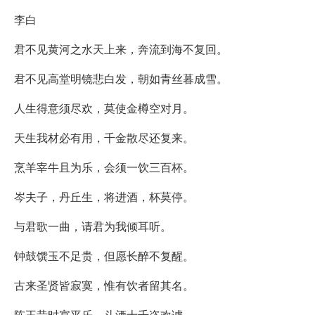
李白
君不见黄河之水天上来，奔流到海不复回。
君不见高堂明镜悲白发，朝如青丝暮成雪。
人生得意须尽欢，莫使金樽空对月。
天生我材必有用，千金散尽还复来。
烹羊宰牛且为乐，会须一饮三百杯。
岑夫子，丹丘生，将进酒，杯莫停。
与君歌一曲，请君为我倾耳听。
钟鼓馔玉不足贵，但愿长醉不复醒。
古来圣贤皆寂寞，惟有饮者留其名。
陈王昔时宴平乐，斗酒十千恣欢谑。