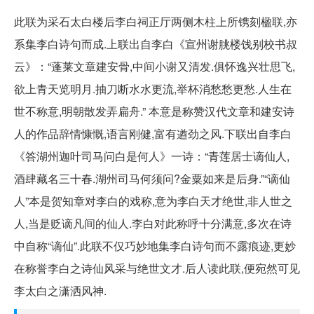
此联为采石太白楼后李白祠正厅两侧木柱上所镌刻楹联,亦
系集李白诗句而成.上联出自李白《宣州谢朓楼饯别校书叔
云》：“蓬莱文章建安骨,中间小谢又清发.俱怀逸兴壮思飞,
欲上青天览明月.抽刀断水水更流,举杯消愁愁更愁.人生在
世不称意,明朝散发弄扁舟.” 本意是称赞汉代文章和建安诗
人的作品辞情慷慨,语言刚健,富有遒劲之风.下联出自李白
《答湖州迦叶司马问白是何人》一诗：“青莲居士谪仙人,
酒肆藏名三十春.湖州司马何须问?金粟如来是后身.”“谪仙
人”本是贺知章对李白的戏称,意为李白天才绝世,非人世之
人,当是贬谪凡间的仙人.李白对此称呼十分满意,多次在诗
中自称“谪仙”.此联不仅巧妙地集李白诗句而不露痕迹,更妙
在称誉李白之诗仙风采与绝世文才.后人读此联,便宛然可见
李太白之潇洒风神.