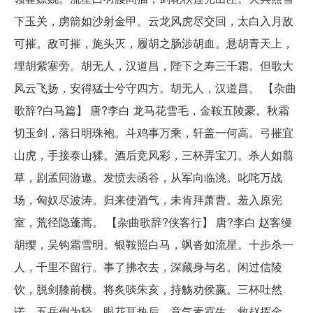
下玉关，虏箭如沙射金甲。云龙风虎尽交回，太白入月敌
可摧。敌可摧，旄头灭，履胡之肠涉胡血。悬胡青天上，
埋胡紫塞旁。胡无人，汉道昌，陛下之寿三千霜。但歌大
风云飞扬，安得猛士兮守四方。胡无人，汉道昌。 【杂曲
歌辞?白马篇】 唐?李白 龙马花雪毛，金鞍五陵豪。秋霜
切玉剑，落日明珠袍。斗鸡事万乘，轩盖一何高。弓摧宜
山虎，手接泰山猱。酒后竞风彩，三杯弄宝刀。杀人如翦
草，剧孟同游遨。发愤去函谷，从军向临洮。叱咤万战
场，匈奴尽波涛。归来使酒气，未肯拜萧曹。羞入原宪
室，荒径隐蓬蒿。 【杂曲歌辞?侠客行】 唐?李白 赵客缦
胡缨，吴钩霜雪明。银鞍照白马，飒沓如流星。十步杀一
人，千里不留行。事了拂衣去，深藏身与名。闲过信陵
饮，脱剑膝前横。将炙啖朱亥，持觞劝侯嬴。三杯吐然
诺，五岳倒为轻。眼花耳热后，意气素霓生。救赵挥金