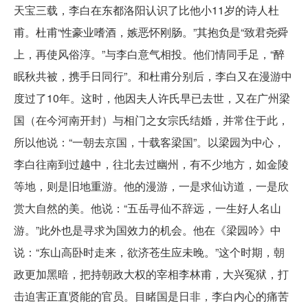
天宝三载，李白在东都洛阳认识了比他小11岁的诗人杜
甫。杜甫“性豪业嗜酒，嫉恶怀刚肠。”其抱负是“致君尧舜
上，再使风俗淳。”与李白意气相投。他们情同手足，“醉
眠秋共被，携手日同行”。和杜甫分别后，李白又在漫游中
度过了10年。这时，他因夫人许氏早已去世，又在广州梁
国（在今河南开封）与相门之女宗氏结婚，并常住于此，
所以他说：“一朝去京国，十载客梁国”。以梁园为中心，
李白往南到过越中，往北去过幽州，有不少地方，如金陵
等地，则是旧地重游。他的漫游，一是求仙访道，一是欣
赏大自然的美。他说：“五岳寻仙不辞远，一生好人名山
游。”此外也是寻求为国效力的机会。他在《梁园吟》中
说：“东山高卧时走来，欲济苍生应未晚。”这个时期，朝
政更加黑暗，把持朝政大权的宰相李林甫，大兴冤狱，打
击迫害正直贤能的官员。目睹国是日非，李白内心的痛苦