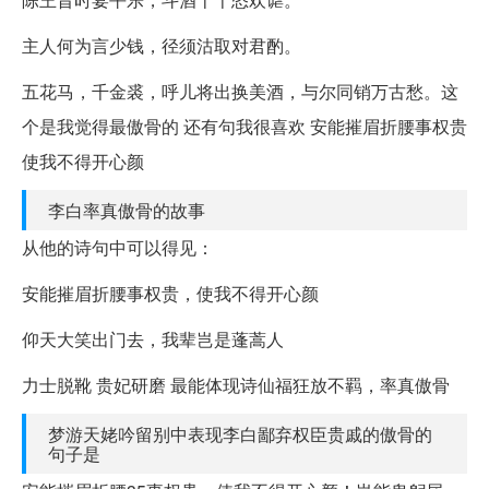
主人何为言少钱，径须沽取对君酌。
五花马，千金裘，呼儿将出换美酒，与尔同销万古愁。这
个是我觉得最傲骨的 还有句我很喜欢 安能摧眉折腰事权贵
使我不得开心颜
李白率真傲骨的故事
从他的诗句中可以得见：
安能摧眉折腰事权贵，使我不得开心颜
仰天大笑出门去，我辈岂是蓬蒿人
力士脱靴 贵妃研磨 最能体现诗仙福狂放不羁，率真傲骨
梦游天姥吟留别中表现李白鄙弃权臣贵戚的傲骨的
句子是