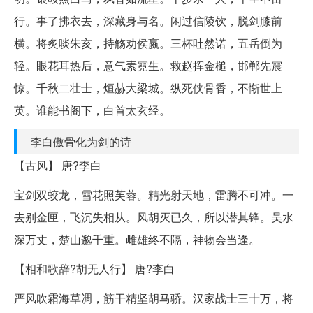
行。事了拂衣去，深藏身与名。闲过信陵饮，脱剑膝前
横。将炙啖朱亥，持觞劝侯嬴。三杯吐然诺，五岳倒为
轻。眼花耳热后，意气素霓生。救赵挥金槌，邯郸先震
惊。千秋二壮士，烜赫大梁城。纵死侠骨香，不惭世上
英。谁能书阁下，白首太玄经。
李白傲骨化为剑的诗
【古风】 唐?李白
宝剑双蛟龙，雪花照芙蓉。精光射天地，雷腾不可冲。一
去别金匣，飞沉失相从。风胡灭已久，所以潜其锋。吴水
深万丈，楚山邈千重。雌雄终不隔，神物会当逢。
【相和歌辞?胡无人行】 唐?李白
严风吹霜海草凋，筋干精坚胡马骄。汉家战士三十万，将