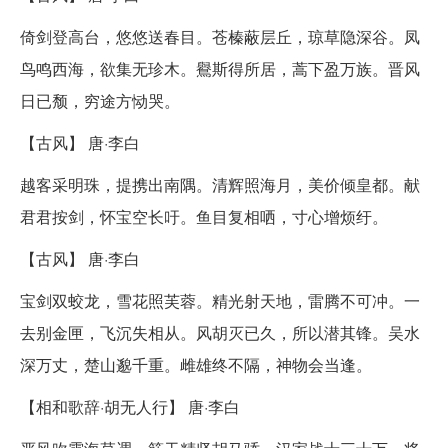
倚剑登高台，悠悠送春目。苍榛蔽层丘，琼草隐深谷。凤
鸟鸣西海，欲集无珍木。鸒斯得所居，蒿下盈万族。晋风
日已颓，穷途方恸哭。
【古风】 唐·李白
越客采明珠，提携出南隅。清辉照海月，美价倾皇都。献
君君按剑，怀宝空长吁。鱼目复相哂，寸心增烦纡。
【古风】 唐·李白
宝剑双蛟龙，雪花照芙蓉。精光射天地，雷腾不可冲。一
去别金匣，飞沉失相从。风胡灭已久，所以潜其锋。吴水
深万丈，楚山邈千重。雌雄终不隔，神物会当逢。
【相和歌辞·胡无人行】 唐·李白