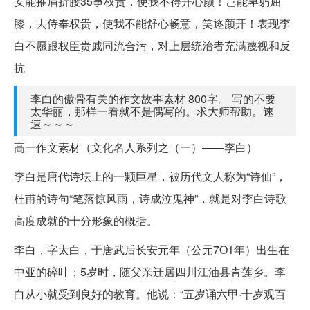
安能摧眉折腰35事权贵，使我不得开心颜！岂能卑躬屈
膝，去侍奉权贵，使我不能舒心畅意，笑逐颜开！表现李
白不愿跟权臣贵戚同流合污，对上层统治者充满蔑视和反
抗
李白的傲骨有关的作文故事素材 800字。 写的不要
太华丽，那样一看就不是偶写的。求大师帮助。速
速～～～
高一作文素材（文化名人系列之（一）——李白）
李白是唐代诗坛上的一颗巨星，被历代文人称为“诗仙”，
杜甫的诗句“笔落惊风雨，诗成泣鬼神”，就是对李白诗歌
高度成就的十分形象的概括。
李白，字太白，于唐武后长安元年（公元7O1年）出生在
中亚的碎叶；5岁时，随父亲迁居四川江油县青莲乡。李
白从小就受到良好的教育。他说：“五岁诵六甲·十岁观百