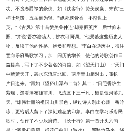
功、不贪恋爵禄的豪侠。如《侠客行》赞美侯赢、朱亥“三
杯吐然诺，五岳倒为轻。”“纵死侠骨香，不惭世上
英。”《古风》第十首赞美鲁仲连“却秦振英声，后世仰末
照。”并说“吾亦澹荡人，拂衣可同调。”他景慕这些历史人
物，反映了他的性格、抱负和理想。”李白在游历中，很注
意向乐府民歌学习，加上阅历的增长，使他的诗歌创作日
益提高，写下了不少著名的诗篇。如《望天门山》：“天门
中断楚天开，碧水东流直北回。两岸青山相对出，孤帆一
片日边来。”再如《望庐山瀑布二首》其二：“日照香炉生
紫烟，遥看瀑布挂前川。飞流直下三千尺，疑是银河落九
天。”雄伟壮丽的祖国山川景色，经过诗人别出心裁一番吟
咏，更给后人留下了深刻难忘的印象。李白在学习乐府民
歌时，创作了不少乐府诗。《长干行》第一首开头六句
是：“妾发初覆额，折花门前剧（游戏）。郎骑竹马来，绕