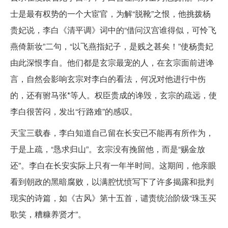
士是最有权势的一个大宦官，为解“脱靴”之恨，他挑拨杨
贵妃说，李白《清平调》词中的“借问汉宫谁得似，可怜飞
燕倚新妆”二句，“以飞燕指妃子，是贱之甚矣！”使杨贵妃
由此深恨李自。他们都是玄宗最宠的人，在玄宗面前进谗
言，自然会影响玄宗对李白的看法，何况对他进行中伤
的，还有驸马张*等人。权臣贵成的谗毁，玄宗的疏远，使
李白很苦闷，发出“行路难”的感叹。
天宝三载春，李白知道自己留在长安已不能再有所作为，
于是上疏，“恳求归山”。玄宗没有挽留他，而是“赐金放
还”。李白在长安实际上只有一年半时间。这期间，他亲眼
看到朝政的黑暗腐败，以满腔忧愤写下了许多揭露和批判
现实的诗篇，如《古风》第十五首，谴责统治阶级“珠玉买
歌笑，糟糠养贤才”。