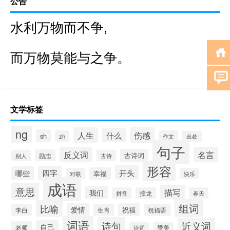
公告
水利万物而不争,
而万物莫能与之争。
文学标签
ng
人生
伤感
什么
sh
zh
作文
出处
句子
名言
反义词
古诗词
励志
别人
古诗
形容
开头
四字
哪些
幸福
对联
快乐
成语
意思
描写
我们
拼音
接龙
春天
组词
比喻
爱情
祝福
李白
生肖
祝福语
词语
诗句
近义词
自己
老师
诗词
赞美