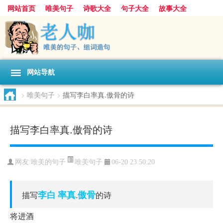
网站首页
唯美句子
诗歌大全
句子大全
故事大全
人生感悟
其他美文
美文欣赏
伤感文字
散文随笔
感人故事
句子分类
网站导航
>
唯美句子
>
描写李白率真.傲骨的诗
描写李白率真.傲骨的诗
唯美句子
网友:
唯美的句子
06-20 23:50:20
李白
率真
傲骨
描写
.
的诗
将进酒