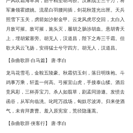
严风吹霜海草凋，筋干精坚胡马骄。汉家战士三十万，将
军兼领霍嫖姚。流星白羽腰间插，剑花秋莲光出匣。天兵
照雪下玉关，虏箭如沙射金甲。云龙风虎尽交回，太白入
月敌可摧。敌可摧，旄头灭，履胡之肠涉胡血。悬胡青天
上，埋胡紫塞旁。胡无人，汉道昌，陛下之寿三千霜。但
歌大风云飞扬，安得猛士兮守四方。胡无人，汉道昌。
【杂曲歌辞·白马篇】 唐·李白
龙马花雪毛，金鞍五陵豪。秋霜切玉剑，落日明珠袍。斗
鸡事万乘，轩盖一何高。弓摧宜山虎，手接泰山猱。酒后
竞风彩，三杯弄宝刀。杀人如翦草，剧孟同游遨。发愤去
函谷，从军向临洮。叱咤万战场，匈奴尽波涛。归来使酒
气，未肯拜萧曹。羞入原宪室，荒径隐蓬蒿。
【杂曲歌辞·侠客行】 唐·李白