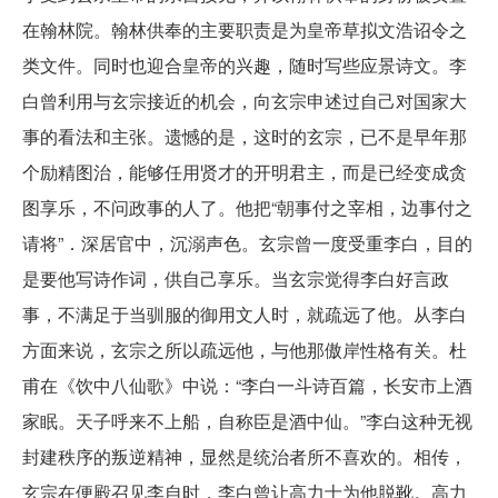
在翰林院。翰林供奉的主要职责是为皇帝草拟文浩诏令之
类文件。同时也迎合皇帝的兴趣，随时写些应景诗文。李
白曾利用与玄宗接近的机会，向玄宗申述过自己对国家大
事的看法和主张。遗憾的是，这时的玄宗，已不是早年那
个励精图治，能够任用贤才的开明君主，而是已经变成贪
图享乐，不问政事的人了。他把“朝事付之宰相，边事付之
请将”．深居官中，沉溺声色。玄宗曾一度受重李白，目的
是要他写诗作词，供自己享乐。当玄宗觉得李白好言政
事，不满足于当驯服的御用文人时，就疏远了他。从李白
方面来说，玄宗之所以疏远他，与他那傲岸性格有关。杜
甫在《饮中八仙歌》中说：“李白一斗诗百篇，长安市上酒
家眠。天子呼来不上船，自称臣是酒中仙。”李白这种无视
封建秩序的叛逆精神，显然是统治者所不喜欢的。相传，
玄宗在便殿召见李自时，李白曾让高力士为他脱靴。高力