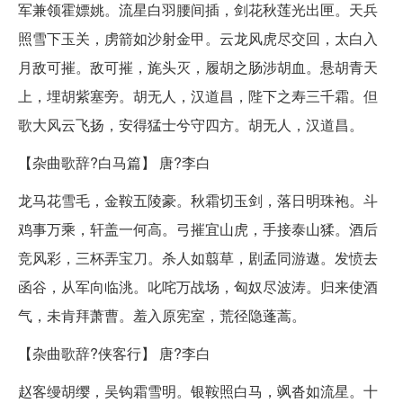
军兼领霍嫖姚。流星白羽腰间插，剑花秋莲光出匣。天兵
照雪下玉关，虏箭如沙射金甲。云龙风虎尽交回，太白入
月敌可摧。敌可摧，旄头灭，履胡之肠涉胡血。悬胡青天
上，埋胡紫塞旁。胡无人，汉道昌，陛下之寿三千霜。但
歌大风云飞扬，安得猛士兮守四方。胡无人，汉道昌。
【杂曲歌辞?白马篇】 唐?李白
龙马花雪毛，金鞍五陵豪。秋霜切玉剑，落日明珠袍。斗
鸡事万乘，轩盖一何高。弓摧宜山虎，手接泰山猱。酒后
竞风彩，三杯弄宝刀。杀人如翦草，剧孟同游遨。发愤去
函谷，从军向临洮。叱咤万战场，匈奴尽波涛。归来使酒
气，未肯拜萧曹。羞入原宪室，荒径隐蓬蒿。
【杂曲歌辞?侠客行】 唐?李白
赵客缦胡缨，吴钩霜雪明。银鞍照白马，飒沓如流星。十