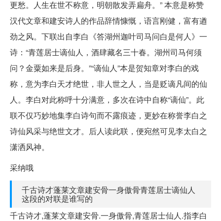
更愁。人生在世不称意，明朝散发弄扁舟。” 本意是称赞
汉代文章和建安诗人的作品辞情慷慨，语言刚健，富有遒
劲之风。下联出自李白《答湖州迦叶司马问白是何人》一
诗：“青莲居士谪仙人，酒肆藏名三十春。湖州司马何须
问？金粟如来是后身。”“谪仙人”本是贺知章对李白的戏
称，意为李白天才绝世，非人世之人，当是贬谪凡间的仙
人。李白对此称呼十分满意，多次在诗中自称“谪仙”。此
联不仅巧妙地集李白诗句而不露痕迹，更妙在称誉李白之
诗仙风采与绝世文才。后人读此联，便宛然可见李太白之
潇洒风神。
采纳哦
千古诗才蓬莱文章建安骨一身傲骨青莲居士谪仙人
这段的对联是谁写的
千古诗才,蓬莱文章建安骨.一身傲骨,青莲居士仙人.指李白