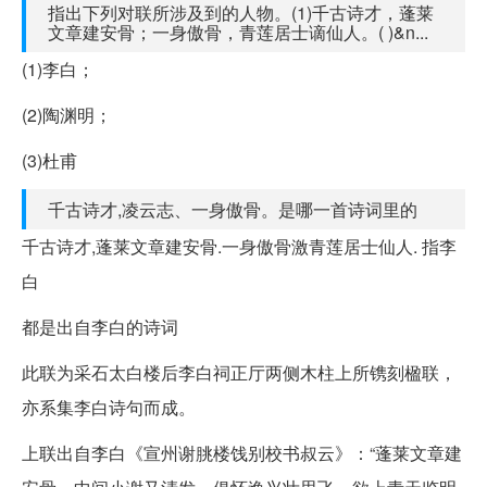
指出下列对联所涉及到的人物。(1)千古诗才，蓬莱
文章建安骨；一身傲骨，青莲居士谪仙人。( )&n...
(1)李白；
(2)陶渊明；
(3)杜甫
千古诗才,凌云志、一身傲骨。是哪一首诗词里的
千古诗才,蓬莱文章建安骨.一身傲骨激青莲居士仙人. 指李
白
都是出自李白的诗词
此联为采石太白楼后李白祠正厅两侧木柱上所镌刻楹联，
亦系集李白诗句而成。
上联出自李白《宣州谢朓楼饯别校书叔云》：“蓬莱文章建