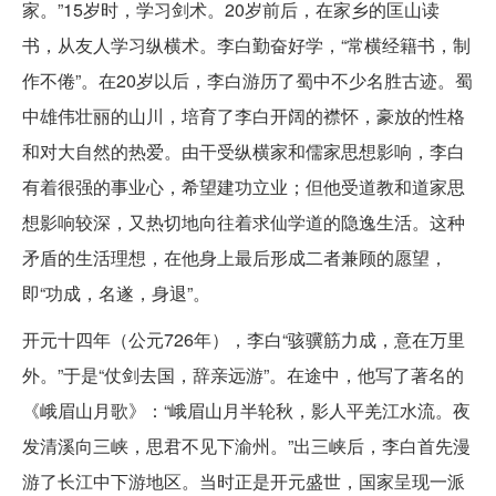
家。”15岁时，学习剑术。20岁前后，在家乡的匡山读
书，从友人学习纵横术。李白勤奋好学，“常横经籍书，制
作不倦”。在20岁以后，李白游历了蜀中不少名胜古迹。蜀
中雄伟壮丽的山川，培育了李白开阔的襟怀，豪放的性格
和对大自然的热爱。由干受纵横家和儒家思想影响，李白
有着很强的事业心，希望建功立业；但他受道教和道家思
想影响较深，又热切地向往着求仙学道的隐逸生活。这种
矛盾的生活理想，在他身上最后形成二者兼顾的愿望，
即“功成，名遂，身退”。
开元十四年（公元726年），李白“骇骥筋力成，意在万里
外。”于是“仗剑去国，辞亲远游”。在途中，他写了著名的
《峨眉山月歌》：“峨眉山月半轮秋，影人平羌江水流。夜
发清溪向三峡，思君不见下渝州。”出三峡后，李白首先漫
游了长江中下游地区。当时正是开元盛世，国家呈现一派