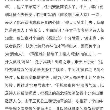
年），他又举家南下，住到安徽南陵去了。不久，李白被
朝廷征召去长安，临行时写的《南陵别儿童人京》一诗，
表达了他踌躇满志和狂喜的心情：“仰天大笑出门去，我辈
岂是蓬蒿人！”在长安，李白结识了任太子宾客的老诗人贺
知章。贺知章对李白的《蜀道难》十分赞赏，“读未竟，称
叹者数四”，认为此诗只有神仙才写得出来，因而称李白
为“滴仙人”。《蜀道难》描绘了由秦人蜀途中的山川，一
开头就以“噫呈*，危乎高哉！蜀道之难，难于上青天！”这
种充满磋叹的情调很快抓住了读者，中间以“黄鹤之飞尚不
得过，猿揉欲度愁攀援”等，竭力形容人蜀途中山川的高危
险峻，再衬以“悲鸟号古木”、“子规啼夜月”的凄厉气氛，以
及诗人的反复嗟叹，把蜀道的高危艰险渲染得十分突出而
激荡人心。由于玉真公主和贺知章的进一步推荐，李白终
于受到玄宗皇帝的亲自接见，并以翰林供奉的身份被安置