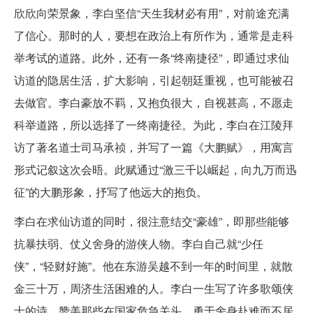
欣欣向荣景象，李白坚信“天生我材必有用”，对前途充满
了信心。那时的人，要想在政治上有所作为，通常是走科
举考试的道路。此外，还有一条“终南捷径”，即通过求仙
访道的隐居生活，扩大影响，引起朝廷重视，也可能被召
去做官。李白豪放不羁，又抱负很大，自视甚高，不愿走
科举道路，所以选择了一终南捷径。为此，李白在江陵拜
访了著名道士司马承祯，并写了一篇《大鹏赋》，用寓言
形式记叙这次会晤。此赋通过“激三千以崛起，向九万而迅
征”的大鹏形象，抒写了他远大的抱负。
李白在求仙访道的同时，很注意结交“豪雄”，即那些能够
抗暴扶弱、仗义舍身的游侠人物。李白自己就“少任
侠”，“轻财好施”。他在东游吴越不到一年的时间里，就散
金三十万，周济生活困难的人。李白一生写了许多歌颂侠
士的诗，赞美那些在国家危急关头，勇于舍身赴难而不居