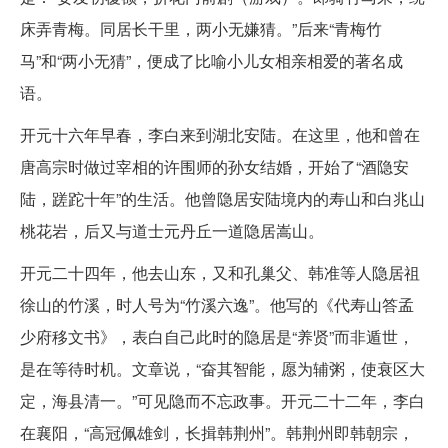
床弄青梅。同居长干里，两小无嫌猜。”后来“青梅竹
马”和“两小无猜”，便成了比喻小儿女相亲相爱的著名成
语。
开元十六年早春，李白来到湖北安陆。在这里，他和曾在
唐高宗时做过宰相的许围师的孙女结婚，开始了“酒隐安
陆，蹉跎十年”的生活。他曾隐居安陆境内的寿山和白兆山
桃花岩，后又与道士元丹丘一道隐居嵩山。
开元二十四年，他去山东，又和孔巢父、韩准等人隐居祖
徐山的竹溪，时人号为“竹溪六逸”。他写的《代寿山答孟
少府移文书》，表白自己此时的隐居是“养贤”而非遁世，
是在等待时机。文章说，“奋其智能，愿为辅粥，使衰区大
定，海县清一。”可见隐而不忘政事。开元二十二年，李白
在襄阳，“高冠佩雄剑，长揖韩荆州”。韩荆州即韩朝宗，