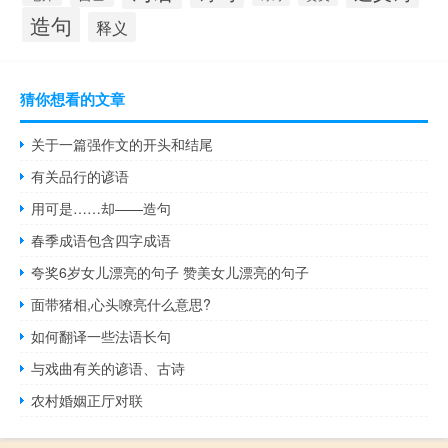
造句
释义
猜你想看的文章
关于一篇强作文的开头和结尾
有关品行的谚语
用可是……却——造句
春季成语包含四字成语
夸奖6岁女儿漂亮的句子 赞美女儿漂亮的句子
面带猪相,心头嘹亮什么意思?
如何翻译一些法语长句
与戏曲有关的谚语、古诗
农村婚姻正厅对联