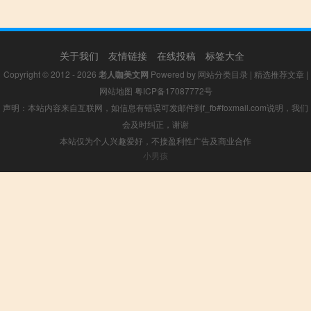
关于我们
友情链接
在线投稿
标签大全
Copyright © 2012 - 2026
老人咖美文网
Powered by
网站分类目录
|
精选推荐文章
|
网站地图
粤ICP备17087772号
声明：本站内容来自互联网，如信息有错误可发邮件到f_fb#foxmail.com说明，我们
会及时纠正，谢谢
本站仅为个人兴趣爱好，不接盈利性广告及商业合作
小男孩