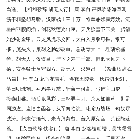
当逢。 【相和歌辞·胡无人行】 唐·李白 严风吹霜海草凋，
筋干精坚胡马骄。汉家战士三十万，将军兼领霍嫖姚。流
星白羽腰间插，剑花秋莲光出匣。天兵照雪下玉关，虏箭
如沙射金甲。云龙风虎尽交回，太白入月敌可摧。敌可
摧，旄头灭，履胡之肠涉胡血。悬胡青天上，埋胡紫塞
旁。胡无人，汉道昌，陛下之寿三千霜。但歌大风云飞
扬，安得猛士兮守四方。胡无人，汉道昌。 【杂曲歌辞·白
马篇】 唐·李白 龙马花雪毛，金鞍五陵豪。秋霜切玉剑，
落日明珠袍。斗鸡事万乘，轩盖一何高。弓摧宜山虎，手
接泰山猱。酒后竞风彩，三杯弄宝刀。杀人如翦草，剧孟
同游遨。发愤去函谷，从军向临洮。叱咤万战场，匈奴尽
波涛。归来使酒气，未肯拜萧曹。羞入原宪室，荒径隐蓬
蒿。 【杂曲歌辞·侠客行】 唐·李白 赵客缦胡缨，吴钩霜雪
明。银鞍照白马，飒沓如流星。十步杀一人，千里不留