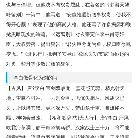
也与日俱增。但他决不向权贵屈膝，在著名的《梦游天姥
吟留别》一诗中，他写道：“安能推眉折腰事权贵，使我不
得开心颜！”表现了他的高尚人格。他还写了许多揭露和鞭
挞黑暗现实的诗篇。《远离别》对玄宗宠信李林甫等奸
臣，大权旁落，提出警告：“君失臣兮龙为鱼，权归臣兮鼠
变虎。”《北风行》批判了安禄山“欲以边功市宠”而挑起的
对奚、契丹等少数民族的战争。
李白傲骨化为剑的诗
【古风】 唐?李白 宝剑双蛟龙，雪花照芙蓉。精光射天
地，雷腾不可冲。一去别金匣，飞沉失相从。风胡灭已
久，所以潜其锋。吴水深万丈，楚山邈千重。雌雄终不
隔，神物会当逢。 【相和歌辞?胡无人行】 唐?李白 严风
吹霜海草凋，筋干精坚胡马骄。汉家战士三十万，将军兼
领霍嫖姚。流星白羽腰间插，剑花秋莲光出匣。天兵照雪