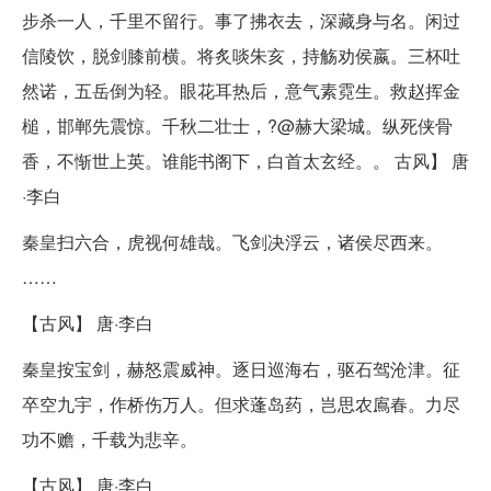
步杀一人，千里不留行。事了拂衣去，深藏身与名。闲过
信陵饮，脱剑膝前横。将炙啖朱亥，持觞劝侯嬴。三杯吐
然诺，五岳倒为轻。眼花耳热后，意气素霓生。救赵挥金
槌，邯郸先震惊。千秋二壮士，?@赫大梁城。纵死侠骨
香，不惭世上英。谁能书阁下，白首太玄经。。 古风】 唐
·李白
秦皇扫六合，虎视何雄哉。飞剑决浮云，诸侯尽西来。
……
【古风】 唐·李白
秦皇按宝剑，赫怒震威神。逐日巡海右，驱石驾沧津。征
卒空九宇，作桥伤万人。但求蓬岛药，岂思农鳸春。力尽
功不赡，千载为悲辛。
【古风】 唐·李白