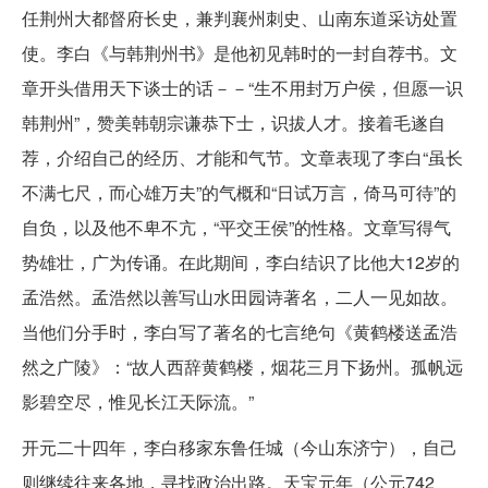
任荆州大都督府长史，兼判襄州刺史、山南东道采访处置
使。李白《与韩荆州书》是他初见韩时的一封自荐书。文
章开头借用天下谈士的话－－“生不用封万户侯，但愿一识
韩荆州”，赞美韩朝宗谦恭下士，识拔人才。接着毛遂自
荐，介绍自己的经历、才能和气节。文章表现了李白“虽长
不满七尺，而心雄万夫”的气概和“日试万言，倚马可待”的
自负，以及他不卑不亢，“平交王侯”的性格。文章写得气
势雄壮，广为传诵。在此期间，李白结识了比他大12岁的
孟浩然。孟浩然以善写山水田园诗著名，二人一见如故。
当他们分手时，李白写了著名的七言绝句《黄鹤楼送孟浩
然之广陵》：“故人西辞黄鹤楼，烟花三月下扬州。孤帆远
影碧空尽，惟见长江天际流。”
开元二十四年，李白移家东鲁任城（今山东济宁），自己
则继续往来各地，寻找政治出路。天宝元年（公元742