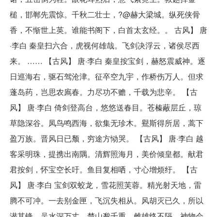
槌，邯郸先震惊。千秋二壮士，?@赫大梁城。纵死侠骨
香，不惭世上英。谁能书阁下，白首太玄经。。 古风】 唐
·李白 秦皇扫六合，虎视何雄哉。飞剑决浮云，诸侯尽西
来。 …… 【古风】 唐·李白 秦皇按宝剑，赫怒震威神。逐
日巡海右，驱石驾沧津。征卒空九宇，作桥伤万人。但求
蓬岛药，岂思农鳸春。力尽功不赡，千载为悲辛。 【古
风】 唐·李白 倚剑登高台，悠悠送春目。苍榛蔽层丘，琼
草隐深谷。凤鸟鸣西海，欲集无珍木。鸒斯得所居，蒿下
盈万族。晋风日已颓，穷途方恸哭。 【古风】 唐·李白 越
客采明珠，提携出南隅。清辉照海月，美价倾皇都。献君
君按剑，怀宝空长吁。鱼目复相哂，寸心增烦纡。 【古
风】 唐·李白 宝剑双蛟龙，雪花照芙蓉。精光射天地，雷
腾不可冲。一去别金匣，飞沉失相从。风胡灭已久，所以
潜其锋。吴水深万丈，楚山邈千重。雌雄终不隔，神物会