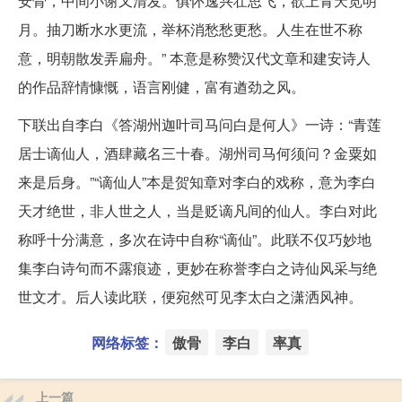
安骨，中间小谢又清发。俱怀逸兴壮思飞，欲上青天览明
月。抽刀断水水更流，举杯消愁愁更愁。人生在世不称
意，明朝散发弄扁舟。” 本意是称赞汉代文章和建安诗人
的作品辞情慷慨，语言刚健，富有遒劲之风。
下联出自李白《答湖州迦叶司马问白是何人》一诗：“青莲
居士谪仙人，酒肆藏名三十春。湖州司马何须问？金粟如
来是后身。”“谪仙人”本是贺知章对李白的戏称，意为李白
天才绝世，非人世之人，当是贬谪凡间的仙人。李白对此
称呼十分满意，多次在诗中自称“谪仙”。此联不仅巧妙地
集李白诗句而不露痕迹，更妙在称誉李白之诗仙风采与绝
世文才。后人读此联，便宛然可见李太白之潇洒风神。
网络标签：
傲骨
李白
率真
上一篇