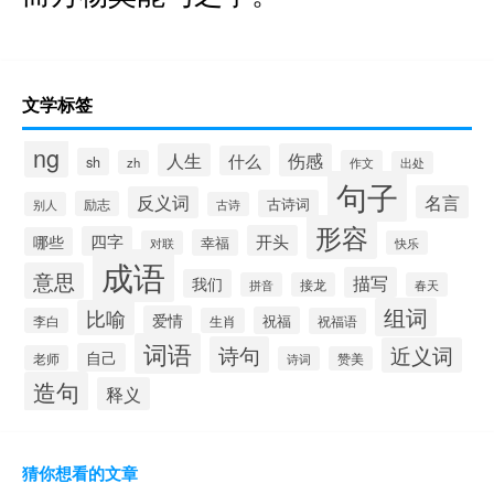
文学标签
ng
人生
伤感
什么
sh
zh
作文
出处
句子
名言
反义词
古诗词
励志
别人
古诗
形容
开头
四字
哪些
幸福
对联
快乐
成语
意思
描写
我们
拼音
接龙
春天
组词
比喻
爱情
祝福
李白
生肖
祝福语
词语
诗句
近义词
自己
老师
诗词
赞美
造句
释义
猜你想看的文章