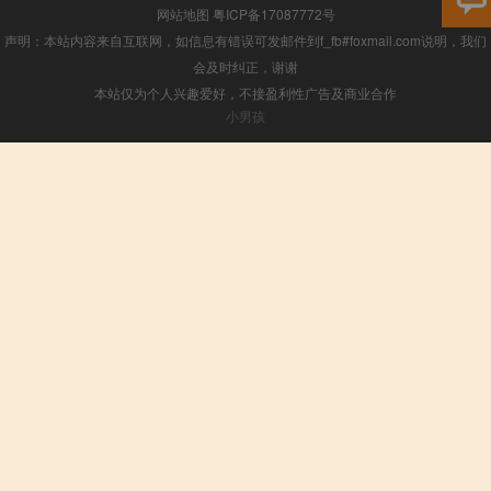
网站地图
粤ICP备17087772号
声明：本站内容来自互联网，如信息有错误可发邮件到f_fb#foxmail.com说明，我们
会及时纠正，谢谢
本站仅为个人兴趣爱好，不接盈利性广告及商业合作
小男孩