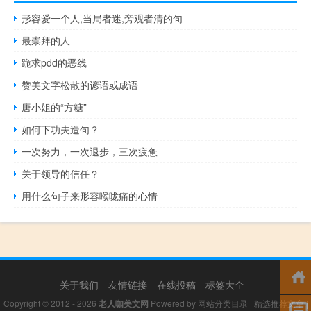
形容爱一个人,当局者迷,旁观者清的句
最崇拜的人
跪求pdd的恶线
赞美文字松散的谚语或成语
唐小姐的“方糖”
如何下功夫造句？
一次努力，一次退步，三次疲惫
关于领导的信任？
用什么句子来形容喉咙痛的心情
关于我们
友情链接
在线投稿
标签大全
Copyright © 2012 - 2026
老人咖美文网
Powered by
网站分类目录
|
精选推荐文章
|