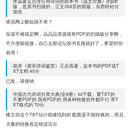
求温家宝总理引用诗词的那本书《温文尔雅》的pdf
版，是原书扫描的，正文358页的那版，东西特好分
加倍
谁说网上貌似搞不来？
应该不难搞定啊，品品品资源就有PDF的扫描版分享啊，
不方便留链接，自己去那论坛按书名搜就好了，希望对你
有用！
跪求《唐宋诗词鉴赏》王步高著，这本书的PDF或T
XT文档 40分
已发，请接纳
中国古代诗词分类大典(全8册）txt下载，要TXT的
不要PDF的 我有PDF的 用各种转换软件都不行 求T
XT格式的 70分
楼主你这个TXT估计很难找到的 配图是不能转换的，而且
大量的转换肯定错误百出