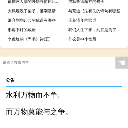
请描述人物的外貌并使用比喻修辞
描写鲁迅精神的句子
大风埋没了栗子，落潮激清
与茶道书法有关的诗句有哪些
形容刚刚起步的成语有哪些
王菲流年的歌词
形容书好的成语
我们人生下来，到底是为了自己，而是为
李虎峰的《尚书》诗(五)
什么是中小盘股
☚
公告
水利万物而不争,
而万物莫能与之争。