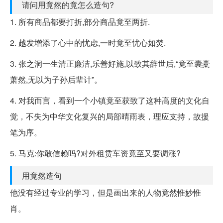
请问用竟然的竟怎么造句?
1. 所有商品都要打折,部分商品竟至两折.
2. 越发增添了心中的忧虑,一时竟至忧心如焚.
3. 张之洞一生清正廉洁,乐善好施,以致其辞世后,“竟至囊橐
萧然,无以为子孙后辈计”。
4. 对我而言，看到一个小镇竟至获致了这种高度的文化自
觉，不失为中华文化复兴的局部晴雨表，理应支持，故援
笔为序。
5. 马克:你敢信赖吗?对外租赁车资竟至又要调涨?
用竟然造句
他没有经过专业的学习，但是画出来的人物竟然惟妙惟
肖。