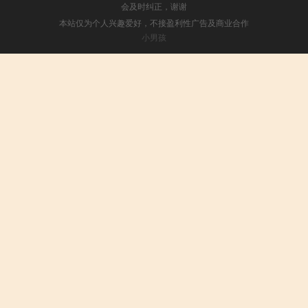
会及时纠正，谢谢
本站仅为个人兴趣爱好，不接盈利性广告及商业合作
小男孩