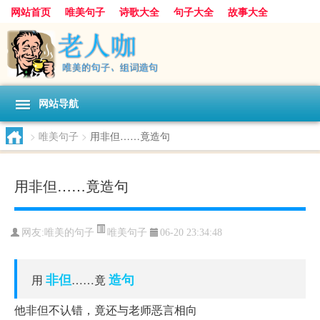
网站首页
唯美句子
诗歌大全
句子大全
故事大全
人生感悟
其他美文
美文欣赏
伤感文字
散文随笔
感人故事
句子分类
网站导航
>
唯美句子
>
用非但……竟造句
用非但……竟造句
唯美句子
网友:
唯美的句子
06-20 23:34:48
非但
造句
用
……竟
他非但不认错，竟还与老师恶言相向