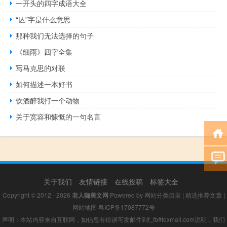
一开头的四字成语大全
“亾”字是什么意思
那种我们无法选择的句子
《细雨》四字全集
写马克思的对联
如何描述一本好书
饮酒醉我打一个动物
关于宽容和慷慨的一句名言
关于我们
友情链接
在线投稿
标签大全
Copyright © 2012 - 2026
老人咖美文网
Powered by
网站分类目录
|
精选推荐文章
|
网站地图
粤ICP备17087772号
声明：本站内容来自互联网，如信息有错误可发邮件到f_fb#foxmail.com说明，我们