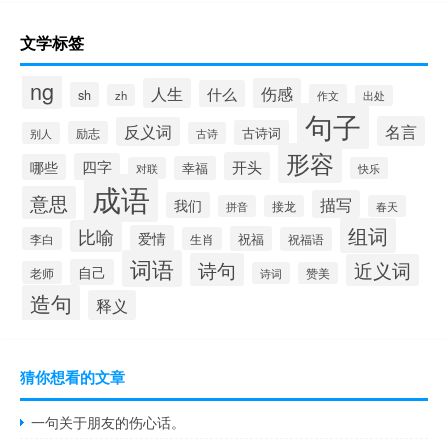
文学标签
ng
人生
伤感
什么
sh
zh
作文
出处
句子
名言
反义词
古诗词
励志
别人
古诗
形容
开头
四字
哪些
幸福
对联
快乐
成语
意思
描写
我们
拼音
接龙
春天
组词
比喻
爱情
祝福
李白
生肖
祝福语
词语
诗句
近义词
自己
老师
诗词
赞美
造句
释义
猜你想看的文章
一句关于朋友的伤心话。