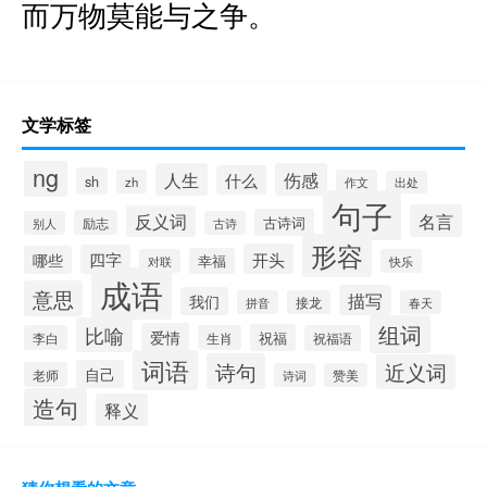
而万物莫能与之争。
文学标签
ng
人生
伤感
什么
sh
zh
作文
出处
句子
名言
反义词
古诗词
励志
别人
古诗
形容
开头
四字
哪些
幸福
对联
快乐
成语
意思
描写
我们
拼音
接龙
春天
组词
比喻
爱情
祝福
李白
生肖
祝福语
词语
诗句
近义词
自己
老师
诗词
赞美
造句
释义