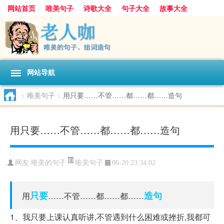
网站首页
唯美句子
诗歌大全
句子大全
故事大全
人生感悟
其他美文
美文欣赏
伤感文字
散文随笔
感人故事
句子分类
网站导航
>
唯美句子
>
用只要……不管……都……都……造句
用只要……不管……都……都……造句
唯美句子
网友:
唯美的句子
06-20 23:34:02
只要
造句
用
……不管……都……都……
1、我只要上课认真听讲,不管遇到什么困难或挫折,我都可