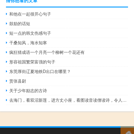
猜你想看的文章
和他在一起很开心句子
鼓励的话短
短一点的韩文伤感句子
干桑知风，海水知寒
疯狂猜成语一个月亮一个柳树一个花还有
形容祖国繁荣富强的句子
东莞厚街辽夏地铁D出口在哪里？
赏张县尉
关于少年励志的古诗
去海门，看双沼新莲，进方丈小座，看图读音读僧读诗，令人欢喜。