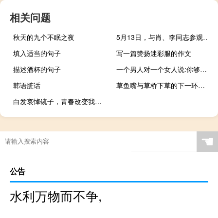
相关问题
秋天的九个不眠之夜
5月13日，与肖、李同志参观水库
填入适当的句子
写一篇赞扬迷彩服的作文
描述酒杯的句子
一个男人对一个女人说:你够了。你什么意思
韩语脏话
草鱼嘴与草桥下草的下一环是什么
白发哀悼镜子，青春改变我们的皮毛
☚
公告
水利万物而不争,