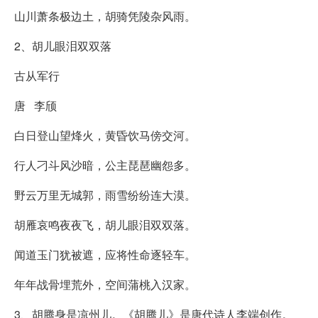
山川萧条极边土，胡骑凭陵杂风雨。
2、胡儿眼泪双双落
古从军行
唐 李颀
白日登山望烽火，黄昏饮马傍交河。
行人刁斗风沙暗，公主琵琶幽怨多。
野云万里无城郭，雨雪纷纷连大漠。
胡雁哀鸣夜夜飞，胡儿眼泪双双落。
闻道玉门犹被遮，应将性命逐轻车。
年年战骨埋荒外，空间蒲桃入汉家。
3、胡腾身是凉州儿。《胡腾儿》是唐代诗人李端创作。