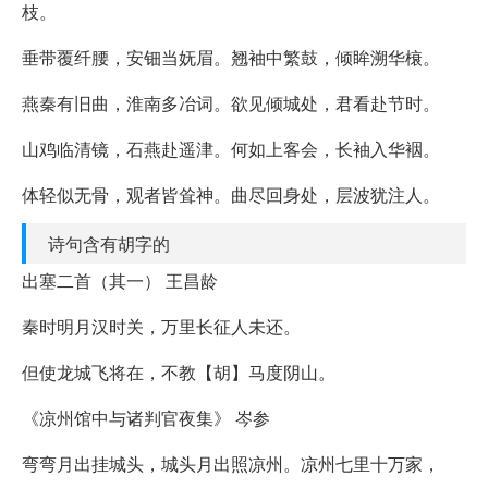
枝。
垂带覆纤腰，安钿当妩眉。翘袖中繁鼓，倾眸溯华榱。
燕秦有旧曲，淮南多冶词。欲见倾城处，君看赴节时。
山鸡临清镜，石燕赴遥津。何如上客会，长袖入华裀。
体轻似无骨，观者皆耸神。曲尽回身处，层波犹注人。
诗句含有胡字的
出塞二首（其一） 王昌龄
秦时明月汉时关，万里长征人未还。
但使龙城飞将在，不教【胡】马度阴山。
《凉州馆中与诸判官夜集》 岑参
弯弯月出挂城头，城头月出照凉州。凉州七里十万家，