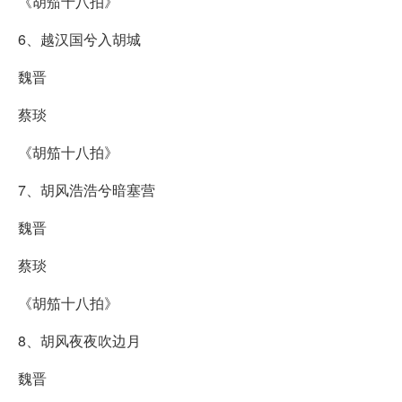
《胡笳十八拍》
6、越汉国兮入胡城
魏晋
蔡琰
《胡笳十八拍》
7、胡风浩浩兮暗塞营
魏晋
蔡琰
《胡笳十八拍》
8、胡风夜夜吹边月
魏晋