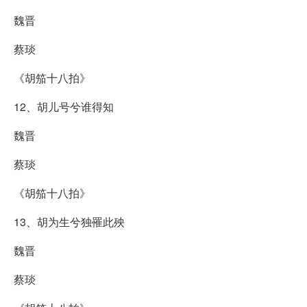
魏晋
蔡琰
《胡笳十八拍》
12、胡儿号兮谁得知
魏晋
蔡琰
《胡笳十八拍》
13、胡为生兮独罹此殃
魏晋
蔡琰