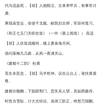
代马流血死，【胡】人抱鞍泣。古来养甲兵，有事常讨
袭。
乘我庙堂运，坐使干戈戢。献凯归京师，军容何翕习。
《和王七玉门关听吹笛》（一作《塞上闻笛》） 高适
【胡】人吹笛戍楼间，楼上萧条海月闲。
借问落梅凡几曲，从风一夜满关山。
《建都十二韵》 杜甫
苍生未苏息，【胡】马半乾坤。议在云台上，谁扶黄屋
尊。
建都分魏阙，下韶辟荆门。恐失东人望，其如西极存。
时危当雪耻，计大岂轻论。虽倚三阶正，终愁万国翻。