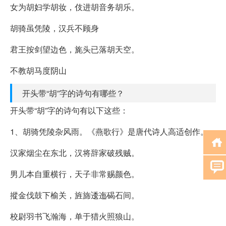
女为胡妇学胡妆，伎进胡音务胡乐。
胡骑虽凭陵，汉兵不顾身
君王按剑望边色，旄头已落胡天空。
不教胡马度阴山
开头带“胡”字的诗句有哪些？
开头带“胡”字的诗句有以下这些：
1、胡骑凭陵杂风雨。《燕歌行》是唐代诗人高适创作。
汉家烟尘在东北，汉将辞家破残贼。
男儿本自重横行，天子非常赐颜色。
摐金伐鼓下榆关，旌旆逶迤碣石间。
校尉羽书飞瀚海，单于猎火照狼山。