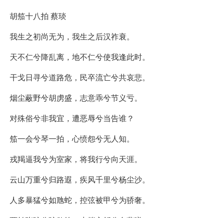
胡笳十八拍 蔡琰
我生之初尚无为，我生之后汉祚衰。
天不仁兮降乱离，地不仁兮使我逢此时。
干戈日寻兮道路危，民卒流亡兮共哀悲。
烟尘蔽野兮胡虏盛，志意乖兮节义亏。
对殊俗兮非我宜，遭恶辱兮当告谁？
笳一会兮琴一拍，心愤怨兮无人知。
戎羯逼我兮为室家，将我行兮向天涯。
云山万重兮归路遐，疾风千里兮杨尘沙。
人多暴猛兮如虺蛇，控弦被甲兮为骄奢。