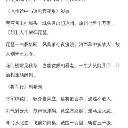
《凉州馆中与诸判官夜集》岑参
弯弯月出挂城头，城头月出照凉州。凉州七里十万家，
【胡】人半解弹琵琶。
琵琶一曲肠堪断，风萧萧兮夜漫漫。河西幕中多故人，故
人别来三五春。
花门楼前见秋草，岂能贫贱相看老。一生大笑能几回，斗
酒相逢须醉倒。
《将军行》刘希夷
将军辟辕门，耿介当风立。诸将欲言事，逡巡不敢入。
剑气射云天，鼓声振原隰。黄尘塞路起，走马追兵急。
弯弓从此去，飞箭如雨集。截围一百里，斩首五千级。