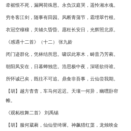
牵裾恨不死，漏网荷殊恩。永负汉庭哭，遥怜湘水魂。
穷冬客江剑，随事有田园。风断青蒲节，霜埋翠竹根。
衣冠空穰穰，关辅久昏昏。愿枉长安日，光辉照北原。
《感遇十二首》（十二） 张九龄
闭门迹群化，凭林结所思。啸叹此寒木，畴昔乃芳蕤。
朝阳凤安在，日暮蝉独悲。浩思极中夜，深嗟欲待谁。
所怀诚已矣，既往不可追。鼎食非吾事，云仙尝我期。
【胡】越方杳杳，车马何迟迟。天壤一何异，幽嘿卧帘
帷。
《观柘枝舞二首》 刘禹锡
【胡】服何葳蕤，仙仙登绮墀。神飙猎红蕖，龙烛映金