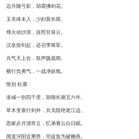
边月随弓影，胡霜拂剑花。
玉关殊未入，少妇莫长嗟。
烽火动沙漠，连照甘泉云。
汉皇按剑起，还召李将军。
兵气天上合，鼓声陇底闻。
横行负勇气，一战净妖氛。
恨别 杜甫
洛城一别四千里，胡骑长驱五六年。
草木变衰行剑外，兵戈阻绝老江边。
思家步月清宵立，忆弟看云白日眠。
闻道河阳近乘胜，司徒急为破幽燕。