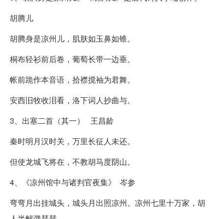
胡腾儿
胡腾身是凉州儿，肌肤如玉鼻如锥。
桐布轻衫前后卷，葡萄长带一边垂。
帐前跪作本音语，拾襟搅袖为君舞。
安西旧牧收泪看，洛下词人抄曲与。
3、出塞二首（其一） 王昌龄
秦时明月汉时关，万里长征人未还。
但使龙城飞将在，不教胡马度阴山。
4、《凉州馆中与诸判官夜集》 岑参
弯弯月出挂城头，城头月出照凉州。凉州七里十万家，胡
人半解弹琵琶。