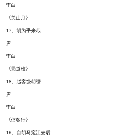
李白
《关山月》
17、胡为乎来哉
唐
李白
《蜀道难》
18、赵客缦胡缨
唐
李白
《侠客行》
19、自胡马窥江去后