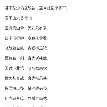
君不见沙场征战苦，至今犹忆李将军。
塞下曲六首 李白
五月天山雪，无花只有寒。
笛中闻折柳，春色未曾看。
晓战随金鼓，宵眠抱玉鞍。
愿将腰下剑，直为斩楼兰。
天兵下北荒，胡马欲南饮。
横戈从百战，直为衔恩甚。
握雪海上餐，拂沙陇头寝。
何当破月氏，然后方高枕。