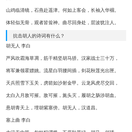
山鸡临清镜，石燕赴遥津。何如上客会，长袖入华裀。
体轻似无骨，观者皆耸神。曲尽回身处，层波犹注人。
抗击胡人的诗词有什么？
胡无人 李白
严风吹霜海草凋，筋干精坚胡马骄。汉家战士三十万，
将军兼领霍嫖姚。流星白羽腰间插，剑花秋莲光出匣。
天兵照雪下玉关，虏箭如沙射金甲。云龙风虎尽交回，
太白入月敌可摧。敌可摧，旄头灭，履胡之肠涉胡血。
悬胡青天上，埋胡紫塞傍。胡无人，汉道昌。
塞上曲 李白