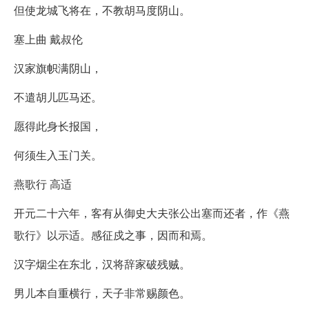
但使龙城飞将在，不教胡马度阴山。
塞上曲 戴叔伦
汉家旗帜满阴山，
不遣胡儿匹马还。
愿得此身长报国，
何须生入玉门关。
燕歌行 高适
开元二十六年，客有从御史大夫张公出塞而还者，作《燕
歌行》以示适。感征戍之事，因而和焉。
汉字烟尘在东北，汉将辞家破残贼。
男儿本自重横行，天子非常赐颜色。