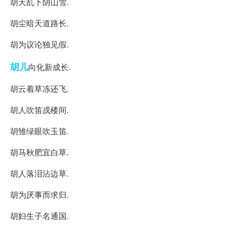
胡天乱下阴山雪.
胡尘暗天道路长.
胡为议论独见假.
胡儿
向化新成长.
胡云着草冻还飞.
胡人吹笛戍楼间.
胡雏绿眼吹玉笛.
胡马秋肥宜白草.
胡人落泪沾边草.
胡为厌事而求归.
胡妇生子名通国.