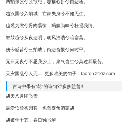
两拍张弦兮弦欲绝，志摧心折兮自悲嗟。
越汉国兮入胡城，亡家失身兮不如无生。
毡裘为裳兮骨肉震惊，羯膻为味兮枉遏我情。
鼙鼓喧兮从夜达明，胡风浩浩兮暗塞营。
伤今感昔兮三拍成，衔悲畜恨兮何时平。
无日无夜兮不思我乡土，禀气含生兮莫过我最苦。
天灾国乱兮人无......更多唯美的句子：laoren.210z.com
古诗中带有"胡"的诗句??多多益善!!
胡天八月即飞雪
最爱软欺杏园客，也曾辜负酒家胡
胡姬年十五，春日独当垆