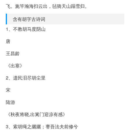
飞。旄竿瀚海扫云出，毡骑天山蹋雪归。
含有胡字古诗词
1、不教胡马度阴山
唐
王昌龄
《出塞》
2、遗民泪尽胡尘里
宋
陆游
《秋夜将晓,出篱门迎凉有感》
3、索胡绳之纚纚；謇吾法夫前修兮