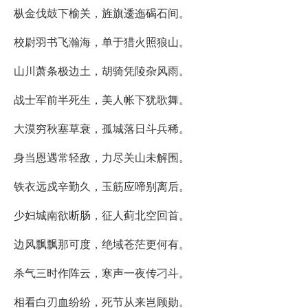
枞金伐鼓下榆关，旌旗逶迤碣石间。
校尉羽书飞瀚海，单于猎火照狼山。
山川萧条极边土，胡骑凭陵杂风雨。
战士军前半死生，美人帐下犹歌舞。
大漠穷秋塞草衰，孤城落日斗兵稀。
身当恩遇常轻敌，力尽关山未解围。
铁衣远戍辛勤久，玉筋应啼别离后。
少妇城南欲断肠，征人蓟北空回首。
边风飘飘那可度，绝域苍茫更何有。
杀气三时作阵云，寒声一夜传刁斗。
相看白刃血纷纷，死节从来岂顾勋。