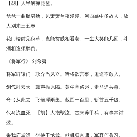
【胡】人半解弹琵琶。
琵琶一曲肠堪断，风萧萧兮夜漫漫。河西幕中多故人，故
人别来三五春。
花门楼前见秋草，岂能贫贱相看老。一生大笑能几回，斗
酒相逢须醉倒。
《将军行》 刘希夷
将军辟辕门，耿介当风立。诸将欲言事，逡巡不敢入。
剑气射云天，鼓声振原隰。黄尘塞路起，走马追兵急。
弯弓从此去，飞箭浮雨集。截围一百里，斩首五千级。
代马流血死，【胡】人抱鞍泣。古来养甲兵，有事常讨
袭。
乘我庙堂运，坐使干戈戢。献凯归京师，军容何翕习。