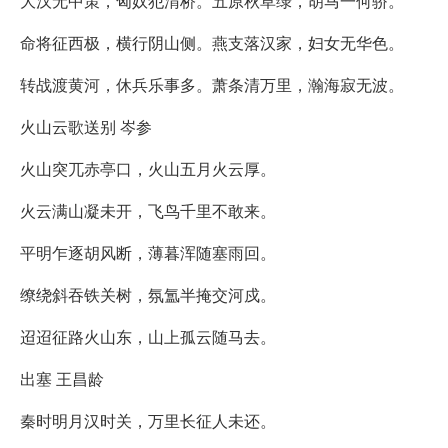
大汉无中策，匈奴犯渭桥。五原秋草绿，胡马一何骄。
命将征西极，横行阴山侧。燕支落汉家，妇女无华色。
转战渡黄河，休兵乐事多。萧条清万里，瀚海寂无波。
火山云歌送别 岑参
火山突兀赤亭口，火山五月火云厚。
火云满山凝未开，飞鸟千里不敢来。
平明乍逐胡风断，薄暮浑随塞雨回。
缭绕斜吞铁关树，氛氲半掩交河戍。
迢迢征路火山东，山上孤云随马去。
出塞 王昌龄
秦时明月汉时关，万里长征人未还。