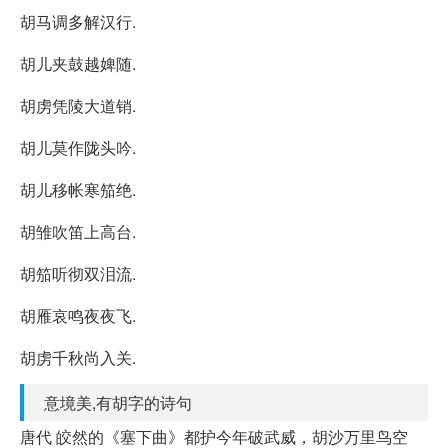
胡马调多解汉行.
胡儿夹鼓越婢随.
胡虏凭陵大道销.
胡儿莫作陇头吟.
胡儿移帐寒笳绝.
胡雏吹笛上高台.
胡笳听彻双泪流.
胡雁哀鸣夜夜飞.
胡虏千秋尚入关.
意境美,有胡字的诗句
唐代 皎然的《塞下曲》都护今年破武威，胡沙万里鸟空