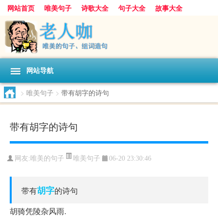
网站首页
唯美句子
诗歌大全
句子大全
故事大全
人生感悟
其他美文
美文欣赏
伤感文字
散文随笔
感人故事
句子分类
网站导航
>
唯美句子
>
带有胡字的诗句
带有胡字的诗句
唯美句子
网友:
唯美的句子
06-20 23:30:46
胡字
带有
的诗句
胡骑凭陵杂风雨.