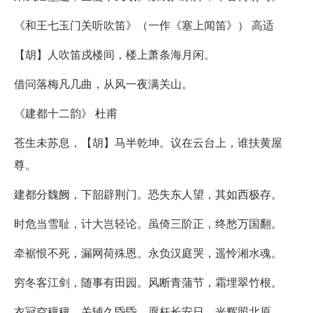
《和王七玉门关听吹笛》（一作《塞上闻笛》） 高适
【胡】人吹笛戍楼间，楼上萧条海月闲。
借问落梅凡几曲，从风一夜满关山。
《建都十二韵》 杜甫
苍生未苏息，【胡】马半乾坤。议在云台上，谁扶黄屋
尊。
建都分魏阙，下韶辟荆门。恐失东人望，其如西极存。
时危当雪耻，计大岂轻论。虽倚三阶正，终愁万国翻。
牵裾恨不死，漏网荷殊恩。永负汉庭哭，遥怜湘水魂。
穷冬客江剑，随事有田园。风断青蒲节，霜埋翠竹根。
衣冠空穰穰，关辅久昏昏。愿枉长安日，光辉照北原。