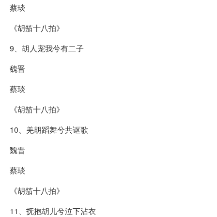
蔡琰
《胡笳十八拍》
9、胡人宠我兮有二子
魏晋
蔡琰
《胡笳十八拍》
10、羌胡蹈舞兮共讴歌
魏晋
蔡琰
《胡笳十八拍》
11、抚抱胡儿兮泣下沾衣