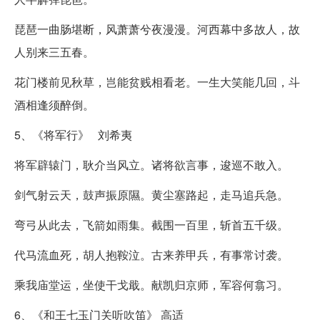
琵琶一曲肠堪断，风萧萧兮夜漫漫。河西幕中多故人，故
人别来三五春。
花门楼前见秋草，岂能贫贱相看老。一生大笑能几回，斗
酒相逢须醉倒。
5、《将军行》 刘希夷
将军辟辕门，耿介当风立。诸将欲言事，逡巡不敢入。
剑气射云天，鼓声振原隰。黄尘塞路起，走马追兵急。
弯弓从此去，飞箭如雨集。截围一百里，斩首五千级。
代马流血死，胡人抱鞍泣。古来养甲兵，有事常讨袭。
乘我庙堂运，坐使干戈戢。献凯归京师，军容何翕习。
6、《和王七玉门关听吹笛》 高适