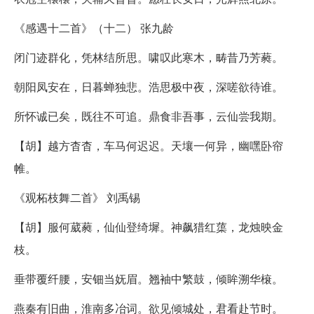
《感遇十二首》（十二） 张九龄
闭门迹群化，凭林结所思。啸叹此寒木，畴昔乃芳蕤。
朝阳凤安在，日暮蝉独悲。浩思极中夜，深嗟欲待谁。
所怀诚已矣，既往不可追。鼎食非吾事，云仙尝我期。
【胡】越方杳杳，车马何迟迟。天壤一何异，幽嘿卧帘
帷。
《观柘枝舞二首》 刘禹锡
【胡】服何葳蕤，仙仙登绮墀。神飙猎红蕖，龙烛映金
枝。
垂带覆纤腰，安钿当妩眉。翘袖中繁鼓，倾眸溯华榱。
燕秦有旧曲，淮南多冶词。欲见倾城处，君看赴节时。