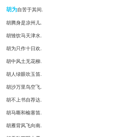
胡为
自苦于其间.
胡腾身是凉州儿.
胡雏饮马天津水.
胡为只作十日欢.
胡中风土无花柳.
胡人绿眼吹玉笛.
胡沙万里鸟空飞.
胡不上书自荐达.
胡马嘶和榆塞笛.
胡雁背风飞向南.