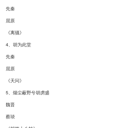
先秦
屈原
《离骚》
4、胡为此堂
先秦
屈原
《天问》
5、烟尘蔽野兮胡虏盛
魏晋
蔡琰