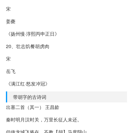
宋
姜夔
《扬州慢·淳熙丙申正日》
20、壮志饥餐胡虏肉
宋
岳飞
《满江红·怒发冲冠》
带胡字的古诗词
出塞二首（其一） 王昌龄
秦时明月汉时关，万里长征人未还。
但使龙城飞将在，不教【胡】马度阴山。