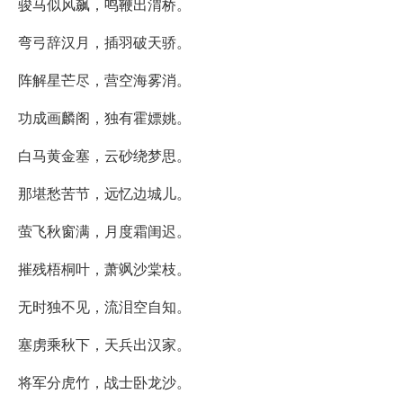
骏马似风飙，鸣鞭出渭桥。
弯弓辞汉月，插羽破天骄。
阵解星芒尽，营空海雾消。
功成画麟阁，独有霍嫖姚。
白马黄金塞，云砂绕梦思。
那堪愁苦节，远忆边城儿。
萤飞秋窗满，月度霜闺迟。
摧残梧桐叶，萧飒沙棠枝。
无时独不见，流泪空自知。
塞虏乘秋下，天兵出汉家。
将军分虎竹，战士卧龙沙。