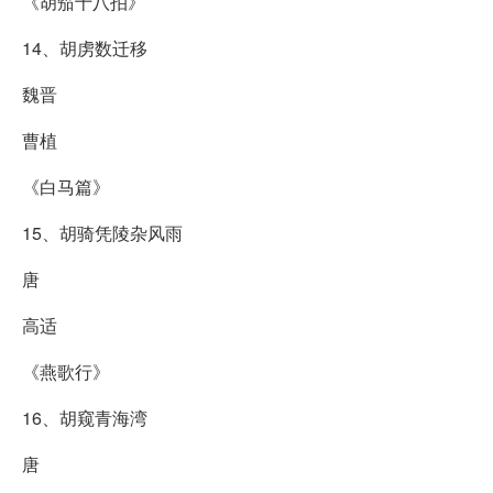
《胡笳十八拍》
14、胡虏数迁移
魏晋
曹植
《白马篇》
15、胡骑凭陵杂风雨
唐
高适
《燕歌行》
16、胡窥青海湾
唐