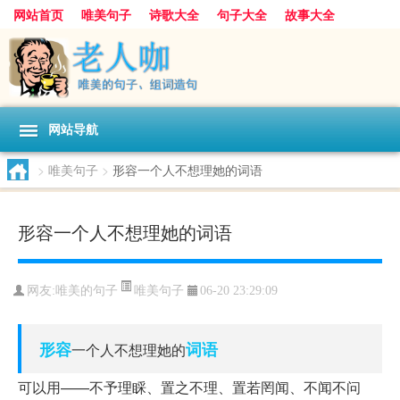
网站首页
唯美句子
诗歌大全
句子大全
故事大全
人生感悟
其他美文
美文欣赏
伤感文字
散文随笔
感人故事
句子分类
网站导航
>
唯美句子
>
形容一个人不想理她的词语
形容一个人不想理她的词语
唯美句子
网友:
唯美的句子
06-20 23:29:09
形容
词语
一个人不想理她的
可以用——不予理睬、置之不理、置若罔闻、不闻不问