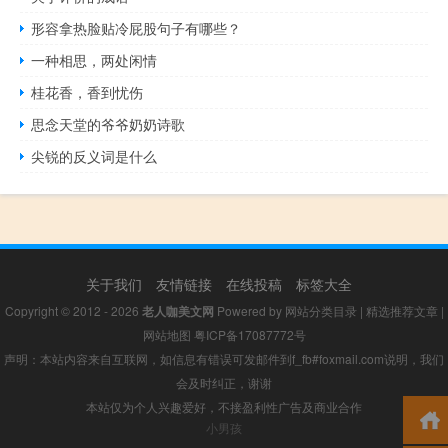
形容拿热脸贴冷屁股句子有哪些？
一种相思，两处闲情
桂花香，香到忧伤
思念天堂的爷爷奶奶诗歌
尖锐的反义词是什么
关于我们
友情链接
在线投稿
标签大全
Copyright © 2012 - 2026
老人咖美文网
Powered by
网站分类目录
|
精选推荐文章
|
网站地图
粤ICP备17087772号
声明：本站内容来自互联网，如信息有错误可发邮件到f_fb#foxmail.com说明，我们
会及时纠正，谢谢
本站仅为个人兴趣爱好，不接盈利性广告及商业合作
小男孩