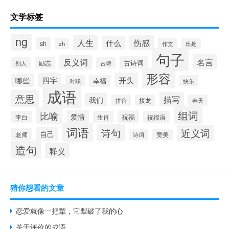
文学标签
ng
人生
伤感
什么
sh
zh
作文
出处
句子
名言
反义词
古诗词
励志
别人
古诗
形容
开头
四字
哪些
幸福
对联
快乐
成语
意思
描写
我们
拼音
接龙
春天
组词
比喻
爱情
祝福
李白
生肖
祝福语
词语
诗句
近义词
自己
老师
诗词
赞美
造句
释义
猜你想看的文章
恋爱就像一把犁，它犁破了我的心
关于评价的成语