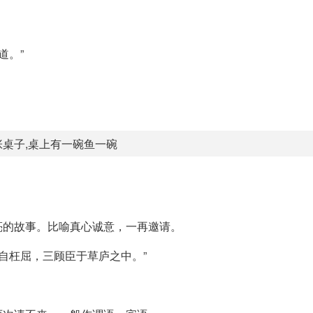
道。”
张桌子,桌上有一碗鱼一碗
亮的故事。比喻真心诚意，一再邀请。
自枉屈，三顾臣于草庐之中。”