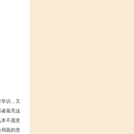
有学识，又
巧诸葛亮这
飞本不愿意
险局面的意