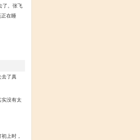
去了。张飞
亮正在睡
失去了真
其实没有太
灯初上时，