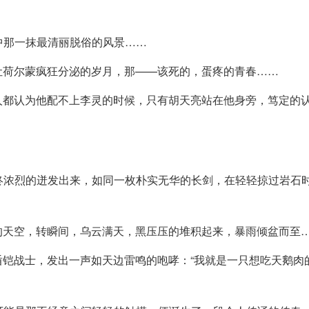
中那一抹最清丽脱俗的风景……
让荷尔蒙疯狂分泌的岁月，那——该死的，蛋疼的青春……
人都认为他配不上李灵的时候，只有胡天亮站在他身旁，笃定的
最终浓烈的迸发出来，如同一枚朴实无华的长剑，在轻轻掠过岩石
。
的天空，转瞬间，乌云满天，黑压压的堆积起来，暴雨倾盆而至
铠战士，发出一声如天边雷鸣的咆哮：“我就是一只想吃天鹅肉