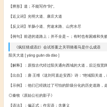
【辨形】道；不能写作“到”。
【近义词】光明大道、康庄大道
【反义词】羊肠小道、穷途末路、山穷水尽
【例句】前进的道路上；并不全是～；有时也有困难和失
《疯狂猜成语2》会试答案之关羽骑着马是什么成语
阳关大道 [ yáng guān dà dào ]
【解释】：原指古代经过阳关通向西域的大道，后泛指宽
【出自】：唐·王维《送刘司直赴安西》诗：“绝域阳关道，
【示例】：他们已经跳过了可怕的阶级分化的历史道路，
◎秦牧《原始公社的影子》
【语法】：偏正式；作宾语；含褒义