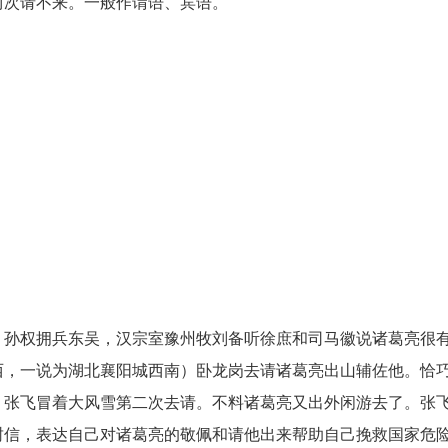
两次请不来。一般作谓语、宾语。
，孙权拥兵东吴，汉宗室豫州牧刘备听徐庶和司马徽说诸葛亮很
西，一说为湖北襄阳城西南）卧龙岗去请诸葛亮出山辅佐他。恰
、张飞冒着大风雪第二次去请。不料诸葛亮又出外闲游去了。张
封信，表达自己对诸葛亮的敬佩和请他出来帮助自己挽救国家危