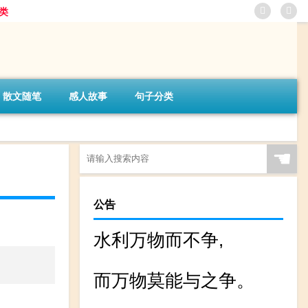
类
散文随笔
感人故事
句子分类
☚
公告
水利万物而不争,
而万物莫能与之争。