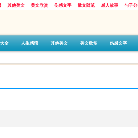
悟
其他美文
美文欣赏
伤感文字
散文随笔
感人故事
句子分
大全
人生感悟
其他美文
美文欣赏
伤感文字