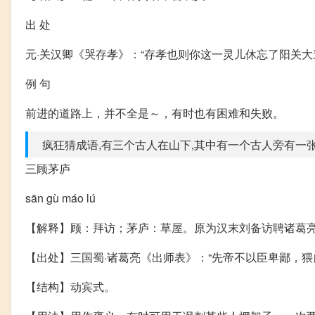
出 处
元·关汉卿《哭存孝》：“存孝也则你这一灵儿休忘了阳关大
例 句
前进的道路上，并不全是～，有时也有困难和失败。
疯狂猜成语,有三个古人在山下,其中有一个古人旁有一
三顾茅庐
sān gù máo lú
【解释】顾：拜访；茅庐：草屋。原为汉末刘备访聘诸葛
【出处】三国蜀·诸葛亮《出师表》：“先帝不以臣卑鄙，猥
【结构】动宾式。