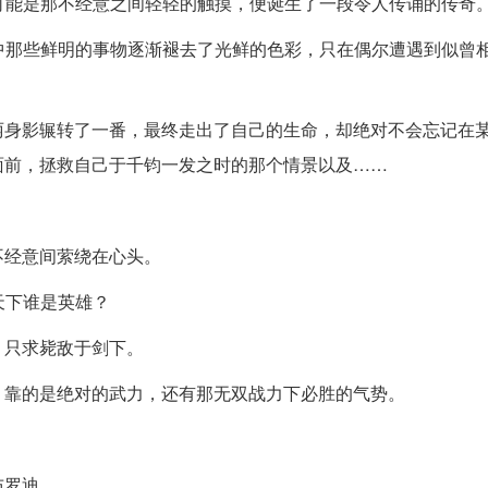
也可能是那不经意之间轻轻的触摸，便诞生了一段令人传诵的传奇
忆中那些鲜明的事物逐渐褪去了光鲜的色彩，只在偶尔遭遇到似曾
丽身影辗转了一番，最终走出了自己的生命，却绝对不会忘记在
面前，拯救自己于千钧一发之时的那个情景以及……
不经意间萦绕在心头。
天下谁是英雄？
，只求毙敌于剑下。
，靠的是绝对的武力，还有那无双战力下必胜的气势。
布罗迪。