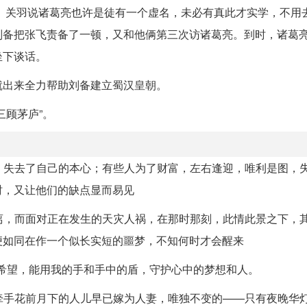
。关羽说诸葛亮也许是徒有一个虚名，未必有真此才实学，不用
刘备把张飞责备了一顿，又和他俩第三次访诸葛亮。到时，诸葛
坐下谈话。
就出来全力帮助刘备建立蜀汉皇朝。
三顾茅庐”。
承，失去了自己的本心；有些人为了财富，左右逢迎，唯利是图，
时，又让他们的缺点显而易见
别离，而面对正在发生的天灾人祸，在那时那刻，此情此景之下，
便如同在作一个似长实短的噩梦，不知何时才会醒来
只希望，能用我的手和手中的盾，守护心中的梦想和人。
经牵手花前月下的人儿早已嫁为人妻，唯独不变的——只有夜晚华