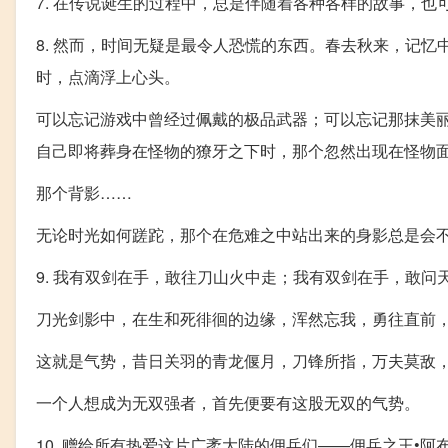
7. 在传说诞生的过程中，总是伴随着各种各样的故事，
8. 然而，时间无疑是最令人恐慌的东西。春去秋来，记
时，点滴浮上心头。
可以忘记游戏中曾经过佩戴的极品武器；可以忘记那抹美
自己即将葬身在怪物的獠牙之下时，那个忽然出现在怪物
那个背影……
无论时光如何蹉跎，那个在危难之中站出来的身影总是会
9. 我有双剑在手，敢往刀山火中走；我有双剑在手，敢问
刀光剑影中，在生和死徘徊的边缘，浑然忘我，勇往直前
这就是气势，昔日关羽的青龙偃月，刀锋所指，万夫莫敌
一个人想成为无双强者，首先便要有这股无双的气势。
10. 赠给所有热爱这片广袤大陆的佣兵们——佣兵之王•阿