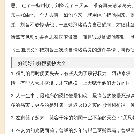
思。 过了一些时候，刘备吃了三天素，准备再去请诸葛亮
却主张由他一个人去叫，如他不来，就用绳子把他捆来。
觉。刘备不敢惊动他，一直站到诸葛亮自己醒来，才彼此
诸葛亮见到刘备有志替国家做事，而且诚恳地请他帮助，
《三国演义》把刘备三次亲自请诸葛亮的这件事情，叫做“
好词好句好段摘抄大全
1. 得到的同时便要失去，有些人为了获得权力，阿谀奉
情；有些人天才横溢，才气纵横，上天赋予他们天分的同
2. 人一生中，最难忘的恐怕便是初恋，最痛苦的便是死
多的痛苦，更多的是对随时遭遇灭顶之灾的恐惧和彷徨，
3. 左御笑了起来，笑容干净的如同一尘不染的天空：“我
4. 在匆匆的光阴面前，曾经的少年转眼已两鬓风霜，曾