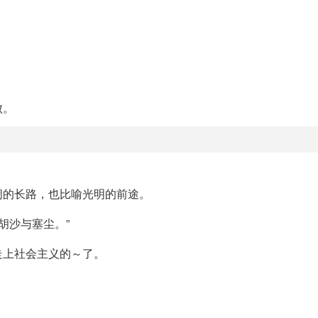
败。
阔的长路，也比喻光明的前途。
胡沙与塞尘。”
走上社会主义的～了。