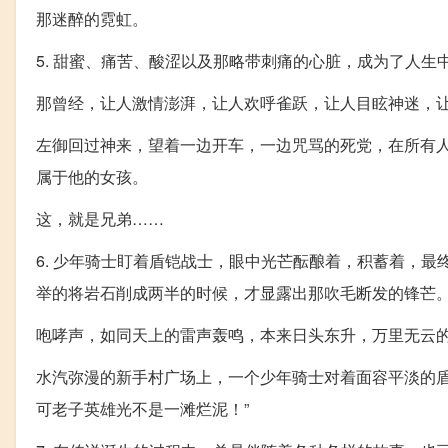
那迷醉的霓虹。
5. 甜蜜、痛苦、酸涩以及那略带刺痛的心脏，成为了人生
那曾经，让人激情澎湃，让人欢呼雀跃，让人目眩神迷，
左御回过神来，望着一边开车，一边咒骂的死党，在所有
属于他的女孩。
这，就是兄弟……
6. 少年骑士盯着盾铠战士，眼中光芒酝酿着，积蓄着，
举的将岩石削成两半的时候，才显露出那吹毛断发的锋芒
咆哮声，如同天上的雷声轰鸣，本来日头东升，万里无云
水汽弥漫的新手村广场上，一个少年骑士对着面容平淡的盾
可老子英雄光不是一滩烂泥！”