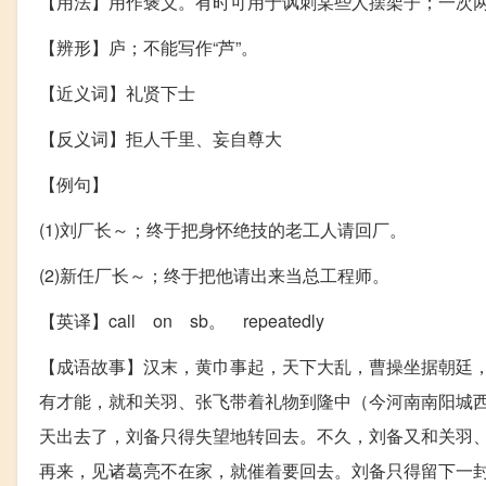
【用法】用作褒义。有时可用于讽刺某些人摆架子；一次
【辨形】庐；不能写作“芦”。
【近义词】礼贤下士
【反义词】拒人千里、妄自尊大
【例句】
(1)刘厂长～；终于把身怀绝技的老工人请回厂。
(2)新任厂长～；终于把他请出来当总工程师。
【英译】call on sb。 repeatedly
【成语故事】汉末，黄巾事起，天下大乱，曹操坐据朝廷
有才能，就和关羽、张飞带着礼物到隆中（今河南南阳城
天出去了，刘备只得失望地转回去。不久，刘备又和关羽
再来，见诸葛亮不在家，就催着要回去。刘备只得留下一