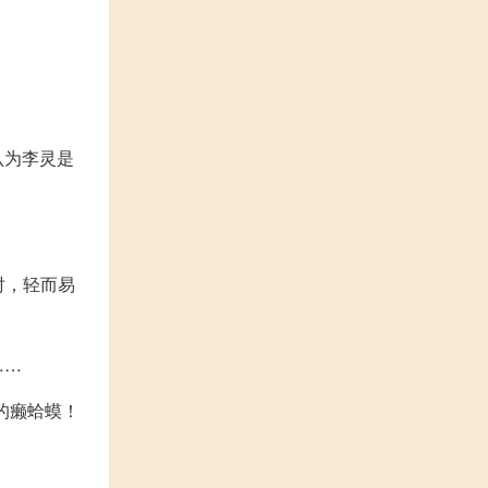
认为李灵是
时，轻而易
……
的癞蛤蟆！