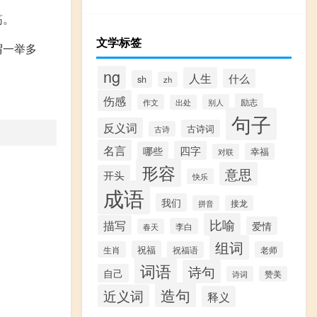
筋。
文学标签
谓一举多
ng
人生
什么
sh
zh
伤感
励志
作文
别人
出处
句子
反义词
古诗词
古诗
名言
四字
哪些
幸福
对联
形容
意思
开头
快乐
成语
我们
拼音
接龙
比喻
描写
爱情
李白
春天
组词
祝福
生肖
祝福语
老师
词语
诗句
自己
诗词
赞美
造句
近义词
释义