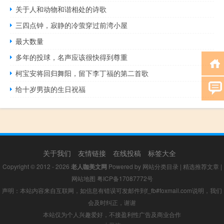
关于人和动物和谐相处的诗歌
三四点钟，寂静的冷萤穿过前湾小屋
最大数量
多年的投球，名声应该很快得到尊重
柯宝安将回归舞阳，留下李丁福的第二首歌
给十岁男孩的生日祝福
关于我们
友情链接
在线投稿
标签大全
Copyright © 2012 - 2026
老人咖美文网
Powered by
网站分类目录
|
精选推荐文章
|
网站地图
粤ICP备17087772号
声明：本站内容来自互联网，如信息有错误可发邮件到f_fb#foxmail.com说明，我们
会及时纠正，谢谢
本站仅为个人兴趣爱好，不接盈利性广告及商业合作