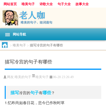
网站首页
唯美句子
诗歌大全
句子大全
故事大全
人生感悟
其他美文
美文欣赏
伤感文字
散文随笔
感人故事
句子分类
网站导航
>
唯美句子
>
描写冷宫的句子有哪些
描写冷宫的句子有哪些
唯美句子
网友:
唯美的句子
06-20 23:26:49
描写
句子
哪些
冷宫的
有
？
1.忆昨尚如春日花，悲今已作秋时草