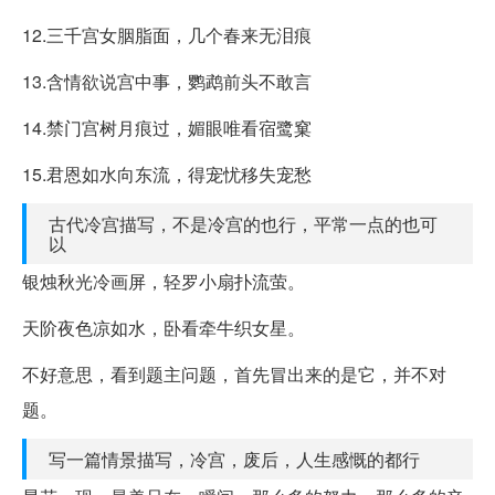
12.三千宫女胭脂面，几个春来无泪痕
13.含情欲说宫中事，鹦鹉前头不敢言
14.禁门宫树月痕过，媚眼唯看宿鹭窠
15.君恩如水向东流，得宠忧移失宠愁
古代冷宫描写，不是冷宫的也行，平常一点的也可
以
银烛秋光冷画屏，轻罗小扇扑流萤。
天阶夜色凉如水，卧看牵牛织女星。
不好意思，看到题主问题，首先冒出来的是它，并不对
题。
写一篇情景描写，冷宫，废后，人生感慨的都行