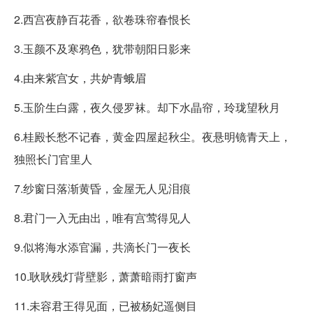
2.西宫夜静百花香，欲卷珠帘春恨长
3.玉颜不及寒鸦色，犹带朝阳日影来
4.由来紫宫女，共妒青蛾眉
5.玉阶生白露，夜久侵罗袜。却下水晶帘，玲珑望秋月
6.桂殿长愁不记春，黄金四屋起秋尘。夜悬明镜青天上，
独照长门官里人
7.纱窗日落渐黄昏，金屋无人见泪痕
8.君门一入无由出，唯有宫莺得见人
9.似将海水添官漏，共滴长门一夜长
10.耿耿残灯背壁影，萧萧暗雨打窗声
11.未容君王得见面，已被杨妃遥侧目