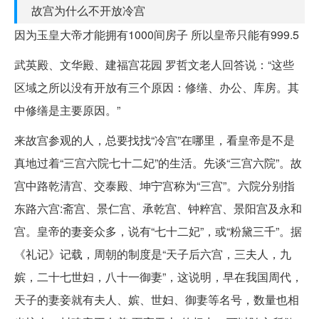
故宫为什么不开放冷宫
因为玉皇大帝才能拥有1000间房子 所以皇帝只能有999.5
武英殿、文华殿、建福宫花园 罗哲文老人回答说：“这些
区域之所以没有开放有三个原因：修缮、办公、库房。其
中修缮是主要原因。”
来故宫参观的人，总要找找“冷宫”在哪里，看皇帝是不是
真地过着“三宫六院七十二妃”的生活。先谈“三宫六院”。故
宫中路乾清宫、交泰殿、坤宁宫称为“三宫”。六院分别指
东路六宫:斋宫、景仁宫、承乾宫、钟粹宫、景阳宫及永和
宫。皇帝的妻妾众多，说有“七十二妃”，或“粉黛三千”。据
《礼记》记载，周朝的制度是“天子后六宫，三夫人，九
嫔，二十七世妇，八十一御妻”，这说明，早在我国周代，
天子的妻妾就有夫人、嫔、世妇、御妻等名号，数量也相