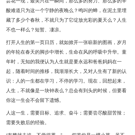
昙花一现，最美只在一瞬间，那么多的努力、那么多的辛
酸难道只为这一个宁静的夜晚么？鸣叫的蝉，在泥土里埋
藏了多少个春秋，不就只为了它绽放光彩的夏天么？人生
不也一样么？短暂、凄凉。
打开人生的第一页日历，就如掀开一张崭新的图画，岁月
的年轮在春天的脚步中增长，生命在风的呼吸中升华。童
年时，无知的我便认为人生就是要永远和爸爸妈妈在一
起，随着时间的推移，我渐渐长大，又对人生有了新的认
识：人的一生都在学习，不停的学习。现在，回想起来，
人生，不就像是一块钟表么？总会有到头的时候，但要看
你这一生会不会留下遗憾。
人这一生，需要目标、追求、奋斗；需要尝尽酸甜苦辣；
需要失败后的经验。
“有梦就去追，不觉得累。”——假若你是一棵小草，虽不