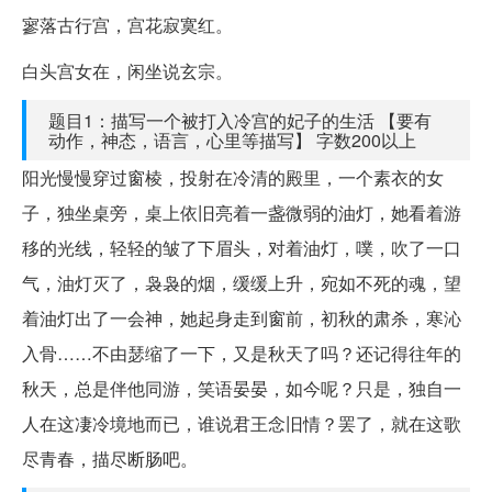
寥落古行宫，宫花寂寞红。
白头宫女在，闲坐说玄宗。
题目1：描写一个被打入冷宫的妃子的生活 【要有
动作，神态，语言，心里等描写】 字数200以上
阳光慢慢穿过窗棱，投射在冷清的殿里，一个素衣的女
子，独坐桌旁，桌上依旧亮着一盏微弱的油灯，她看着游
移的光线，轻轻的皱了下眉头，对着油灯，噗，吹了一口
气，油灯灭了，袅袅的烟，缓缓上升，宛如不死的魂，望
着油灯出了一会神，她起身走到窗前，初秋的肃杀，寒沁
入骨……不由瑟缩了一下，又是秋天了吗？还记得往年的
秋天，总是伴他同游，笑语晏晏，如今呢？只是，独自一
人在这凄冷境地而已，谁说君王念旧情？罢了，就在这歌
尽青春，描尽断肠吧。