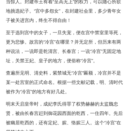
当惊人。封建帝王有着“至高无上”的权力，可以随心所欲
地挑选妃子。“宫中多怨女”，在封建社会里，多少青年女
子被关进宫内，终生不得自由！
至于选到宫中的女子，一旦失宠，便在宫中禁室里等死，
更为悲惨。故宫的“冷宫”在哪里？并无定所，但历来有两
种说法，一说即是乾清宫、长春宫；一说“冷宫”无固定地
址，关禁王妃、皇子的地方，便俗称“冷宫”。
查遍所见明、清史料，紫禁城无“冷宫”匾额，冷宫并不是
某一处宫室的正式命名。根据一些文献记载，明、清时代
被作为“冷宫”的地方有好几处。
明末天启皇帝时，成妃李氏得罪了权势赫赫的太监魏忠
贤，被由长春宫赶到御花园西面的乾西，一住四年。先后
被幽居乾西的，还有定妃、嫔、恪嫔三人。这个“冷宫”在