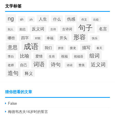
文学标签
ng
人生
伤感
什么
sh
zh
作文
出处
句子
名言
反义词
古诗词
励志
别人
古诗
形容
开头
四字
哪些
幸福
对联
快乐
成语
意思
描写
我们
拼音
接龙
春天
组词
比喻
爱情
祝福
李白
生肖
祝福语
词语
诗句
近义词
自己
老师
诗词
赞美
造句
释义
猜你想看的文章
False
梅德韦杰夫16岁时的誓言