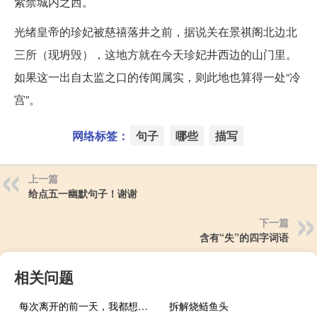
紫禁城内之西。
光绪皇帝的珍妃被慈禧落井之前，据说关在景祺阁北边北
三所（现坍毁），这地方就在今天珍妃井西边的山门里。
如果这一出自太监之口的传闻属实，则此地也算得一处“冷
宫”。
网络标签：
句子
哪些
描写
上一篇
给点五一幽默句子！谢谢
下一篇
含有“失”的四字词语
相关问题
每次离开的前一天，我都想写点东西纪念一下
拆解烧鲢鱼头