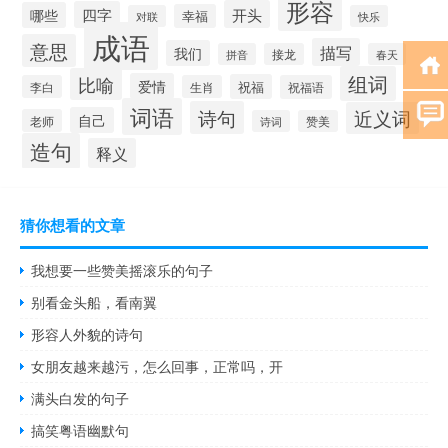
形容
开头
四字
哪些
幸福
对联
快乐
成语
意思
描写
我们
拼音
接龙
春天
组词
比喻
爱情
祝福
李白
生肖
祝福语
词语
诗句
近义词
自己
老师
诗词
赞美
造句
释义
猜你想看的文章
我想要一些赞美摇滚乐的句子
别看金头船，看南翼
形容人外貌的诗句
女朋友越来越污，怎么回事，正常吗，开
满头白发的句子
搞笑粤语幽默句