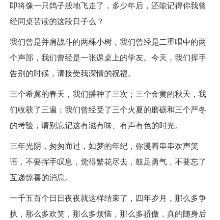
即将像一只鸽子般地飞走了，多少年后，还能记得你我曾
经同桌苦读的这段日子么？
我们曾是并肩战斗的两棵小树，我们曾经是二重唱中的两
个声部，我们曾经是一张课桌上的学友。今天，我们挥手
告别的时候，请接受我深情的祝福。
三个希冀的春天，我们播种了三次；三个金黄的秋天，我
们收获了三遍；我们曾经受了三个火夏的磨砺和三个严冬
的考验，请别忘记这有滋有味、有声有色的时光。
三年光阴，匆匆而过，如梦的年纪，弥漫着串串欢声笑
语，不要挥手叹息，觉得繁花尽去，鼓足勇气，不要忘了
互递惊喜的消息。
一千五百个日日夜夜就这样结束了，四年岁月，那么多争
执，那么多欢笑，那么多烦恼，那么多骄傲，真的随身后