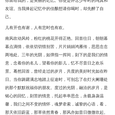
你留给我的，是美丽的记忆。你使是怀念少年时的纯真和
友谊。当我捧起记忆中的佳酿想请你喝时，却先醉了自
己。
儿有开也有谢，人有悲时也有欢。
南风吹动风铃，粉红的桃花开得正艳。回首往日，朝朝暮
暮点滴情，依依切切惜别苦，片片娟娟鸿雁传，思思念念
两地处。三年的光阴，如弹指一挥间，刻下的是我们的情
意，念着你的名儿，望着你的影儿，忆不尽昔日之欢乐
景。蓦然回首，曾经走过的岁月，共度的美好时光如在昨
日。当你踌躇满志地踏上征途时，可别忘了在灯火阑珊处
的那个默默祝福你的朋友。度过的光阴，融洽的岁月，是
铭心的回忆，刻苦的情意，托起串串思念，永载袅袅温
馨，我们之间不变的情怀，魂梦牵索，诚挚的心语，看，
那天依旧蔚蓝，那草依然青春，那风亦如昔日微微吹起。