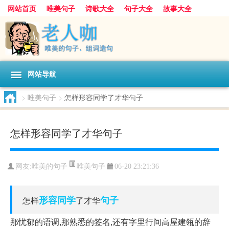
网站首页
唯美句子
诗歌大全
句子大全
故事大全
人生感悟
其他美文
美文欣赏
伤感文字
散文随笔
感人故事
句子分类
网站导航
>
唯美句子
>
怎样形容同学了才华句子
怎样形容同学了才华句子
唯美句子
网友:
唯美的句子
06-20 23:21:36
形容
同学
句子
怎样
了才华
那忧郁的语调,那熟悉的签名,还有字里行间高屋建瓴的辞