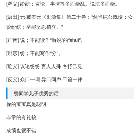
[释义] 纷纭：言论、事情等多而杂乱。说法多而杂。
[语出] 元·戴表元《剡源集》第二十卷：“然当纯公既没；众
说纷纭；卒能坚忍植立。”
[正音] 说；不能读作“游说”的“shuì”。
[辨形] 纷；不能写作“分”。
[近义] 议论纷纷 言人人殊 各抒己见
[反义] 众口一词 异口同声 千篇一律
赞同学儿子优秀的话
你的宝宝真是聪明
非常的有礼貌
成绩也很不错