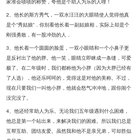
家准会啧啧的称赞，夸他是个助人为乐的人哩！
2、他长的斯方秀气，一双水汪汪的大眼睛使人觉得他真
是个”秀姑娘”．你别看他长着一副姑娘相，实际上却是个
刚强勇敢，有一股冲劲的人．
3、他长着一个圆圆的脸蛋，一双小眼睛和一个小鼻子更
是反衬出了他的胖。他一笑，眼睛立即眯成一条缝，可爱
极了。在二年级时，我们都称他为小胖（因为大胖已经有
了人选），他还乐呵呵的，觉得这是对他的美称。不过，
现在只要我们一叫他小胖，他就会怒气冲冲地，跟你闹个
没完没了。
4、他还经常助人为乐。无论我们五年级遇到什么困难，
他总是第一个站出来，来解决我们的困难。所以我们总是
互帮互助、团结友爱。虽然我和他不是亲兄弟，可却胜似