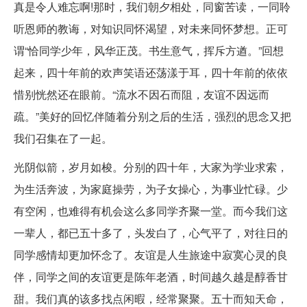
真是令人难忘啊!那时，我们朝夕相处，同窗苦读，一同聆
听恩师的教诲，对知识同怀渴望，对未来同怀梦想。正可
谓“恰同学少年，风华正茂。书生意气，挥斥方遒。”回想
起来，四十年前的欢声笑语还荡漾于耳，四十年前的依依
惜别恍然还在眼前。“流水不因石而阻，友谊不因远而
疏。”美好的回忆伴随着分别之后的生活，强烈的思念又把
我们召集在了一起。
光阴似箭，岁月如梭。分别的四十年，大家为学业求索，
为生活奔波，为家庭操劳，为子女操心，为事业忙碌。少
有空闲，也难得有机会这么多同学齐聚一堂。而今我们这
一辈人，都已五十多了，头发白了，心气平了，对往日的
同学感情却更加怀念了。友谊是人生旅途中寂寞心灵的良
伴，同学之间的友谊更是陈年老酒，时间越久越是醇香甘
甜。我们真的该多找点闲暇，经常聚聚。五十而知天命，