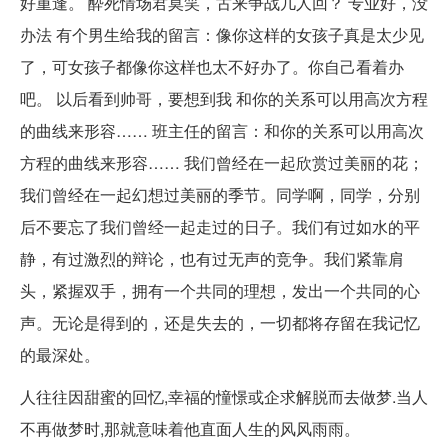
好重逢。 酔死情场君莫笑，古来争战几人回？ 专业好，没
办法 有个男生给我的留言：像你这样的女孩子真是太少见
了，可女孩子都像你这样也太不好办了。你自己看着办
吧。 以后看到帅哥，要想到我 和你的关系可以用高次方程
的曲线来形容…… 班主任的留言：和你的关系可以用高次
方程的曲线来形容…… 我们曾经在一起欣赏过美丽的花；
我们曾经在一起幻想过美丽的季节。同学啊，同学，分别
后不要忘了我们曾经一起走过的日子。我们有过如水的平
静，有过激烈的辩论，也有过无声的竞争。我们紧靠肩
头，紧握双手，拥有一个共同的理想，发出一个共同的心
声。无论是得到的，还是失去的，一切都将存留在我记忆
的最深处。
人往往因甜蜜的回忆,幸福的憧憬或企求解脱而去做梦.当人
不再做梦时,那就意味着他直面人生的风风雨雨。