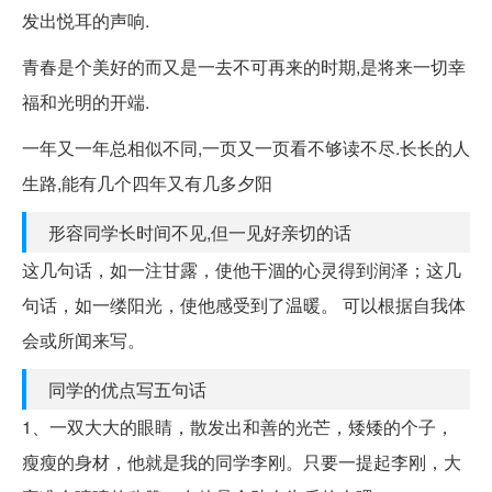
发出悦耳的声响.
青春是个美好的而又是一去不可再来的时期,是将来一切幸
福和光明的开端.
一年又一年总相似不同,一页又一页看不够读不尽.长长的人
生路,能有几个四年又有几多夕阳
形容同学长时间不见,但一见好亲切的话
这几句话，如一注甘露，使他干涸的心灵得到润泽；这几
句话，如一缕阳光，使他感受到了温暖。 可以根据自我体
会或所闻来写。
同学的优点写五句话
1、一双大大的眼睛，散发出和善的光芒，矮矮的个子，
瘦瘦的身材，他就是我的同学李刚。只要一提起李刚，大