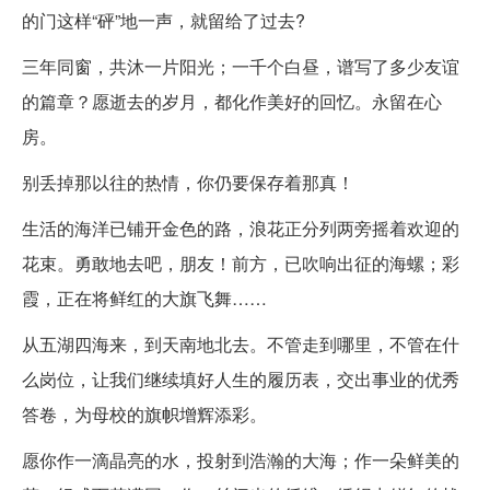
的门这样“砰”地一声，就留给了过去?
三年同窗，共沐一片阳光；一千个白昼，谱写了多少友谊
的篇章？愿逝去的岁月，都化作美好的回忆。永留在心
房。
别丢掉那以往的热情，你仍要保存着那真！
生活的海洋已铺开金色的路，浪花正分列两旁摇着欢迎的
花束。勇敢地去吧，朋友！前方，已吹响出征的海螺；彩
霞，正在将鲜红的大旗飞舞……
从五湖四海来，到天南地北去。不管走到哪里，不管在什
么岗位，让我们继续填好人生的履历表，交出事业的优秀
答卷，为母校的旗帜增辉添彩。
愿你作一滴晶亮的水，投射到浩瀚的大海；作一朵鲜美的