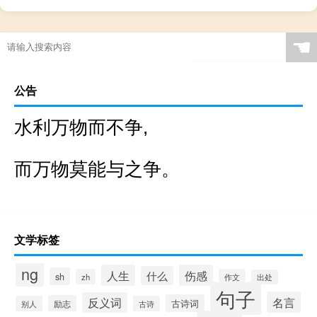
☚
公告
水利万物而不争,
而万物莫能与之争。
文学标签
ng
人生
伤感
什么
sh
zh
作文
出处
句子
名言
反义词
古诗词
励志
别人
古诗