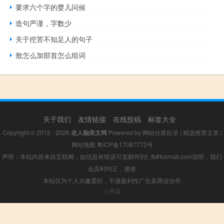
要求六个字的婴儿问候
造句严谨，字数少
关于挖苦不知足人的句子
敖怎么加部首怎么组词
关于我们
友情链接
在线投稿
标签大全
Copyright © 2012 - 2026
老人咖美文网
Powered by
网站分类目录
|
精选推荐文章
|
网站地图
粤ICP备17087772号
声明：本站内容来自互联网，如信息有错误可发邮件到f_fb#foxmail.com说明，我们
会及时纠正，谢谢
本站仅为个人兴趣爱好，不接盈利性广告及商业合作
小男孩