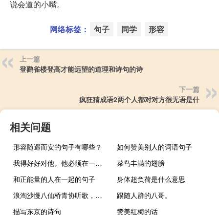
说会道的小嘴。
网络标签：
句子
同学
形容
上一篇
登鹳雀楼登高才能远望的道理和诗句的诗
下一篇
疯狂猜成语2两个人都对对方很无语是什
相关问题
形容随遇而安的句子有哪些？
如何赞美别人的词语句子
我得好好对他。他必须在一月份阻止一头猪
菜鸟丰满的翅膀
和正能量的人在一起的句子
身体超负荷是什么意思
浪淘沙慢八仙桥青协听歌，梁宏宇的一系列剧目，有日常生死、仇恨、寻找孤独、拯救孤儿三娘教子
跟随人群的八哥。
描写东京的诗句
赞美红梅的话