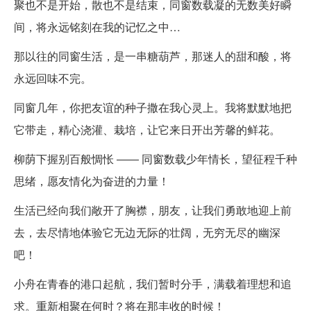
聚也不是开始，散也不是结束，同窗数载凝的无数美好瞬
间，将永远铭刻在我的记忆之中…
那以往的同窗生活，是一串糖葫芦，那迷人的甜和酸，将
永远回味不完。
同窗几年，你把友谊的种子撒在我心灵上。我将默默地把
它带走，精心浇灌、栽培，让它来日开出芳馨的鲜花。
柳荫下握别百般惆怅 ―― 同窗数载少年情长，望征程千种
思绪，愿友情化为奋进的力量！
生活已经向我们敞开了胸襟，朋友，让我们勇敢地迎上前
去，去尽情地体验它无边无际的壮阔，无穷无尽的幽深
吧！
小舟在青春的港口起航，我们暂时分手，满载着理想和追
求。重新相聚在何时？将在那丰收的时候！