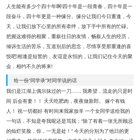
人生能有多少个四十年啊!四十年是一段青春，四十年是一
段奋斗，四十年更是一种缘分。缘分让我们今日重逢，今
天，让我们放下心里的所有牵绊，放下手中所有的忙碌。
把握这难得的相聚，重叙往日的友情，畅叙人生的经历，
倾诉生活的苦乐，互道别后的思念，尽情享受那重逢的喜
悦吧!相逢是短暂的，友谊是永恒的，让我们记住今天的聚
会，相约不久的将来!
给一份“同学录”对同学说的话
我们是江湖上偶尔抹过的一刀…… 我希望，流走的只是时
间 后会有妻！！ 天天吃肥肉，夜夜做新郎。 嫁个有钱
人！ 祝一切都好 有时间来我家放羊 一个女同学送给我的
一句话，不知是夸我呢还是骂我：“除了有着一张无所顾忌
的灿烂笑脸，你，一无是处！” 今天的分别为了他日的更