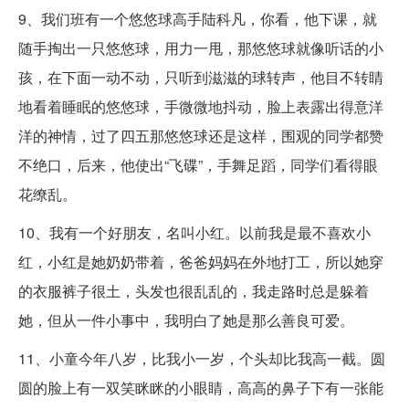
9、我们班有一个悠悠球高手陆科凡，你看，他下课，就
随手掏出一只悠悠球，用力一甩，那悠悠球就像听话的小
孩，在下面一动不动，只听到滋滋的球转声，他目不转睛
地看着睡眠的悠悠球，手微微地抖动，脸上表露出得意洋
洋的神情，过了四五那悠悠球还是这样，围观的同学都赞
不绝口，后来，他使出“飞碟”，手舞足蹈，同学们看得眼
花缭乱。
10、我有一个好朋友，名叫小红。以前我是最不喜欢小
红，小红是她奶奶带着，爸爸妈妈在外地打工，所以她穿
的衣服裤子很土，头发也很乱乱的，我走路时总是躲着
她，但从一件小事中，我明白了她是那么善良可爱。
11、小童今年八岁，比我小一岁，个头却比我高一截。圆
圆的脸上有一双笑眯眯的小眼睛，高高的鼻子下有一张能