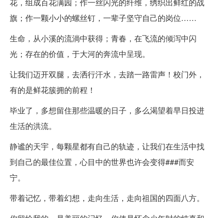
花，组成百花满园；作一丝闪光的纤维，绣织出鲜红的战
旗；作一颗小小的螺丝钉，一辈子坚守自己的岗位……
生命，从小溪的流淌中获得；青春，在飞流的倾泻中闪
光；存在的价值，于大河的奔流中呈现。
让我们迈开双腿，去洒行汗水，去踏一路雷声！校门外，
有的是鲜花簇拥的前程！
毕业了，多想留住那些温暖的日子，多么渴望着早日投进
生活的洪流。
静谧的天宇，每颗星都有自己的轨迹，让我们在生活中找
到自己的最佳位置，心目中的世界也许会变得###而安
宁。
带着记忆，带着幻想，走向生活，走向祖国的四面八方。