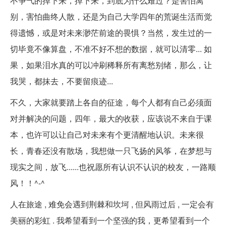
不争气的掉下来，掉下来，到底为什么难过？是害怕离
别，害怕曲终人散，还是为自己大学四年的荒诞生活而觉
得遗憾，或是对未来渺茫前途的畏惧？当然，发生过的一
切毕竟不像算盘，不准不好不想的数据，就可以清零... 如
果，如果泪水真的可以冲刷稀释所有离愁别绪，那么，让
我哭，都抹去，不要留痕迹...
不久，大家就要踏上各自的征途，每个人都有自己必须面
对并解决的问题，四年，最大的收获，应该说不来自于课
本，也许可以让自己对未来有个更清醒地认识。未来很
长，青春还没有散场，我想做一只飞扬的风筝，在梦想与
现实之间，放飞......也祝愿所有认识不认识的校友，一路顺
风！！^-^
人在旅途 , 难免会遇到荆棘和坎坷 , 但风雨过后 , 一定会有
美丽的彩虹 . 我希望看到一个坚强的我，更希望看到一个