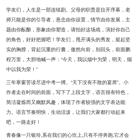
学友们，人生是一部连续剧。父母的职责是拉开序幕，老
师只能是你的引导者，悬念由你设置，情节由你发展，主
题由你酝酿，形象由你塑造，请拍好这场戏，演好你自己
的角色，好好把握吧！学友们，甩开满头的秀发，挺起坚
实的胸膛，背起沉重的行囊，傲然向前，别回头，前面鹏
程万里，大胆地喊一声：“今天，我以烟中为荣，明天，烟
中以我为荣！”
三年寒窗苦读尽进中考一搏。“天下没有不散的宴席”。小
作者走在时间的前面，写下了上段文字，语言很有特色，
简洁凝炼而又幽默风趣，体现了作者较强的文字表达能
力。语言节奏明快，生动活泼，让我们大家都行动起来
吧，一路走好！
青春像一只银玲,系在我们的心坎上,只有不停奔跑,它才会