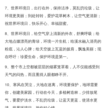
7、世界环境日，出行在外，保持洁净，莫乱扔垃圾，让
环境更美丽；到处转转，爱护花草树木，让空气更清新；
祝世界环境日，快乐开心、幸福甜蜜。
8、世界环境日，给空气穿上清新的外衣，舒爽呼吸；给
大地点缀漂亮的青绿，环境一片生机；给溪水融入清亮的
粉底，沁人心脾；给天空披上瓦蓝的披肩，飘逸美丽；现
在呼吁：珍爱生命，保护环境是第一。
9、整个市上空都被层层的烟雾笼罩着，人不仅能感受到
天气的闷热，而且熏得人眼都睁不开。
10、寒风在哭泣，大地在迷离，环境要保护，地球需要
你，创建美家园，行动在今天，多植树造林，少排放尾
气，要爱护淡水，不乱扔垃圾，让蓝天更蓝，使清水更
清，世界环境日，祝你好心情。