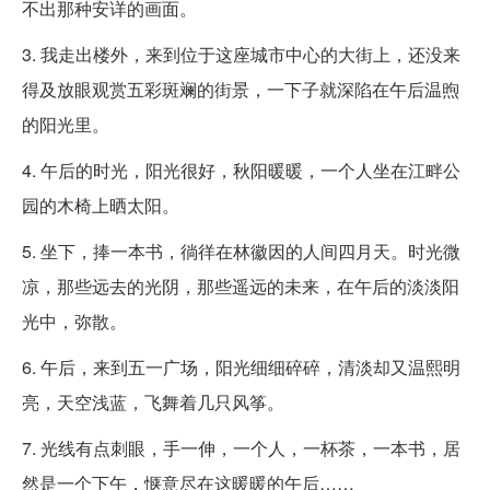
不出那种安详的画面。
3. 我走出楼外，来到位于这座城市中心的大街上，还没来
得及放眼观赏五彩斑斓的街景，一下子就深陷在午后温煦
的阳光里。
4. 午后的时光，阳光很好，秋阳暖暖，一个人坐在江畔公
园的木椅上晒太阳。
5. 坐下，捧一本书，徜徉在林徽因的人间四月天。时光微
凉，那些远去的光阴，那些遥远的未来，在午后的淡淡阳
光中，弥散。
6. 午后，来到五一广场，阳光细细碎碎，清淡却又温熙明
亮，天空浅蓝，飞舞着几只风筝。
7. 光线有点刺眼，手一伸，一个人，一杯茶，一本书，居
然是一个下午，惬意尽在这暖暖的午后……