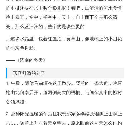
的垂柳还要在水里照个影儿呢！看吧，由澄清的河水慢慢
往上看吧，空中，半空中，天上，自上而下全是那么清
亮，那么蓝汪汪的，整个的是块空灵的
。这块水晶里，包着红屋顶，黄草山，像地毯上的小团花
的小灰色树影。
——《济南的冬天》
形容舒适的句子
1. 午后，我信马由缰在这里散步。竖着的一条大道，笔直
地由北向南展开，道两侧高大的梧桐、与间杂其中的柳树
各领风骚。
2. 那种阳光温暖的午后让我想起家乡缕缕炊烟飘上去飘上
去……随着上升向着天空望去，原来眼前这片天怎么也构