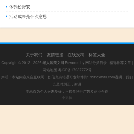
体韵松野安
活动成果是什么意思
关于我们
友情链接
在线投稿
标签大全
Copyright © 2012 - 2026
老人咖美文网
Powered by
网站分类目录
|
精选推荐文章
|
网站地图
粤ICP备17087772号
声明：本站内容来自互联网，如信息有错误可发邮件到f_fb#foxmail.com说明，我们
会及时纠正，谢谢
本站仅为个人兴趣爱好，不接盈利性广告及商业合作
小男孩