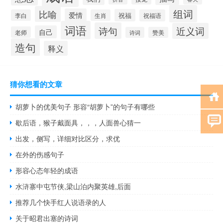
组词
比喻
爱情
祝福
李白
生肖
祝福语
词语
诗句
近义词
自己
老师
诗词
赞美
造句
释义
猜你想看的文章
胡萝卜的优美句子 形容“胡萝卜”的句子有哪些
歇后语，猴子戴面具，，，人面兽心猜一
出发，侧写，详细对比区分，求优
在外的伤感句子
形容心态年轻的成语
水浒寨中屯节侠,梁山泊内聚英雄,后面
推荐几个快手红人说语录的人
关于昭君出塞的诗词