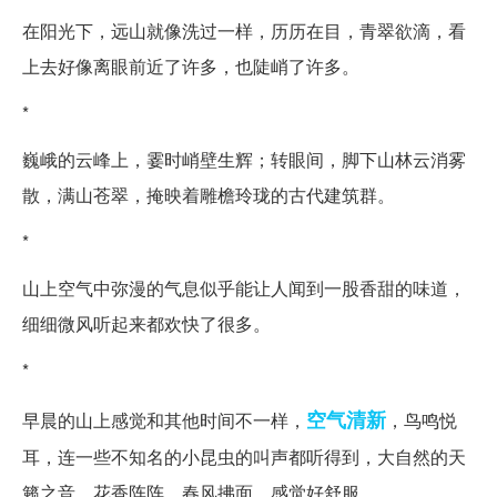
在阳光下，远山就像洗过一样，历历在目，青翠欲滴，看
上去好像离眼前近了许多，也陡峭了许多。
*
巍峨的云峰上，霎时峭壁生辉；转眼间，脚下山林云消雾
散，满山苍翠，掩映着雕檐玲珑的古代建筑群。
*
山上空气中弥漫的气息似乎能让人闻到一股香甜的味道，
细细微风听起来都欢快了很多。
*
空气清新
早晨的山上感觉和其他时间不一样，
，鸟鸣悦
耳，连一些不知名的小昆虫的叫声都听得到，大自然的天
籁之音，花香阵阵，春风拂面，感觉好舒服。