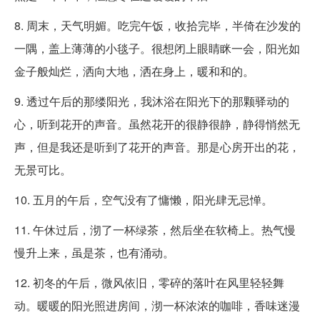
8. 周末，天气明媚。吃完午饭，收拾完毕，半倚在沙发的
一隅，盖上薄薄的小毯子。很想闭上眼睛眯一会，阳光如
金子般灿烂，洒向大地，洒在身上，暖和和的。
9. 透过午后的那缕阳光，我沐浴在阳光下的那颗驿动的
心，听到花开的声音。虽然花开的很静很静，静得悄然无
声，但是我还是听到了花开的声音。那是心房开出的花，
无景可比。
10. 五月的午后，空气没有了慵懒，阳光肆无忌惮。
11. 午休过后，沏了一杯绿茶，然后坐在软椅上。热气慢
慢升上来，虽是茶，也有涌动。
12. 初冬的午后，微风依旧，零碎的落叶在风里轻轻舞
动。暖暖的阳光照进房间，沏一杯浓浓的咖啡，香味迷漫