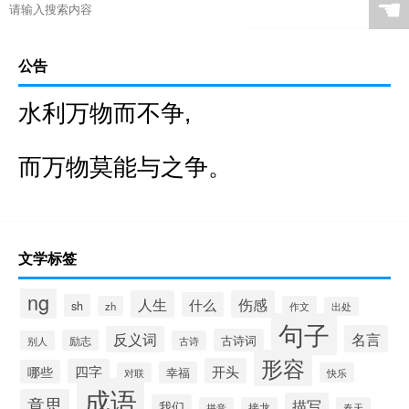
☚
公告
水利万物而不争,
而万物莫能与之争。
文学标签
ng
人生
伤感
什么
sh
zh
作文
出处
句子
名言
反义词
古诗词
励志
别人
古诗
形容
开头
四字
哪些
幸福
对联
快乐
成语
意思
描写
我们
拼音
接龙
春天