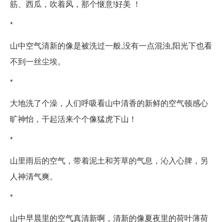
筋、西瓜，吹着风，那个惬意!好美 ！
*
山中空气清新的像是被洗过一般,没有一点混浊,阳光下也看
不到一丝尘埃。
*
大地洗了个澡，人们呼吸看山中清香的新鲜的空气顿感心
旷神怡，干起活来个个像猛虎下山！
*
山里雨后的空气，带着泥土和芳草的气息，沁入心脾，另
人神清气爽。
*
山中早晨里的空气真清新啊，清新的像夏夜里的荷叶薄荷