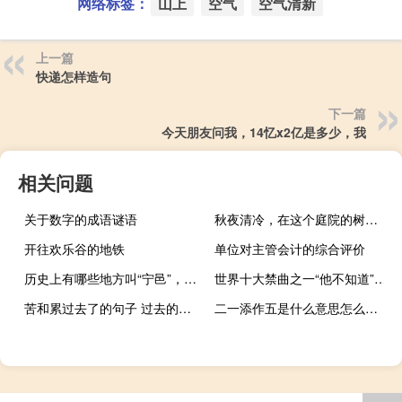
网络标签：
山上
空气
空气清新
上一篇
快递怎样造句
下一篇
今天朋友问我，14忆x2亿是多少，我
相关问题
关于数字的成语谜语
秋夜清冷，在这个庭院的树上，我孤独地躺在河边的小镇上。我看着我的蜡烛
开往欢乐谷的地铁
单位对主管会计的综合评价
历史上有哪些地方叫“宁邑”，分别是现
世界十大禁曲之一“他不知道”歌词最后
苦和累过去了的句子 过去的日子在苦在累也喜欢的句子
二一添作五是什么意思怎么来的