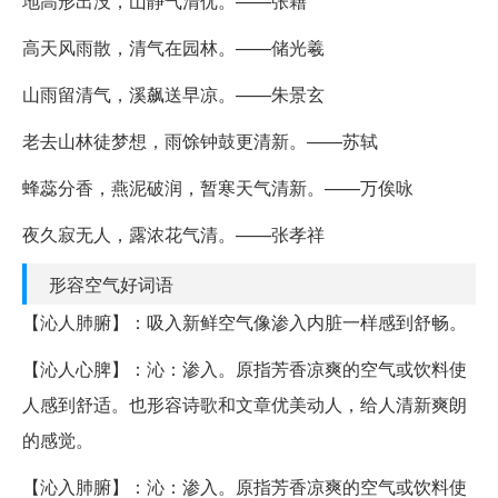
地高形出没，山静气清优。——张籍
高天风雨散，清气在园林。——储光羲
山雨留清气，溪飙送早凉。——朱景玄
老去山林徒梦想，雨馀钟鼓更清新。——苏轼
蜂蕊分香，燕泥破润，暂寒天气清新。——万俟咏
夜久寂无人，露浓花气清。——张孝祥
形容空气好词语
【沁人肺腑】：吸入新鲜空气像渗入内脏一样感到舒畅。
【沁人心脾】：沁：渗入。原指芳香凉爽的空气或饮料使
人感到舒适。也形容诗歌和文章优美动人，给人清新爽朗
的感觉。
【沁入肺腑】：沁：渗入。原指芳香凉爽的空气或饮料使