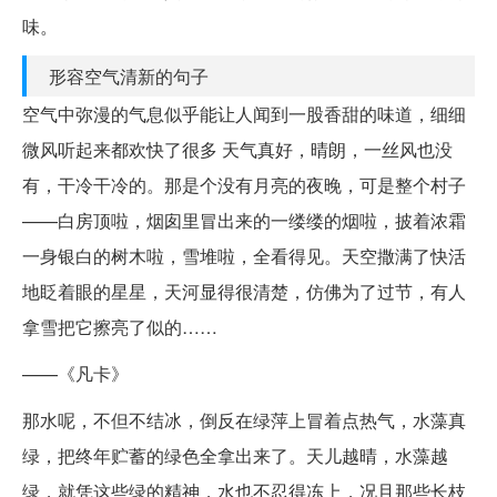
味。
形容空气清新的句子
空气中弥漫的气息似乎能让人闻到一股香甜的味道，细细
微风听起来都欢快了很多 天气真好，晴朗，一丝风也没
有，干冷干冷的。那是个没有月亮的夜晚，可是整个村子
——白房顶啦，烟囱里冒出来的一缕缕的烟啦，披着浓霜
一身银白的树木啦，雪堆啦，全看得见。天空撒满了快活
地眨着眼的星星，天河显得很清楚，仿佛为了过节，有人
拿雪把它擦亮了似的……
——《凡卡》
那水呢，不但不结冰，倒反在绿萍上冒着点热气，水藻真
绿，把终年贮蓄的绿色全拿出来了。天儿越晴，水藻越
绿，就凭这些绿的精神，水也不忍得冻上，况且那些长枝