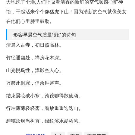
大地洗了个澡,人们呼吸看清香的新鲜的空气顿感心旷神
怡，干起活来个个像猛虎下山！因为清新的空气就像美女
在他们心里肺里鼓劲。
形容早晨空气质量很好的诗句
清晨入古寺，初日照高林。
竹径通幽处，禅房花木深。
山光悦鸟性，潭影空人心。
万籁此俱寂，但余钟磬声。
结束晨妆破小寒，跨鞍聊得散疲顽。
行冲薄薄轻轻雾，看放重重迭迭山。
碧穗炊烟当树直，绿纹溪水趁桥湾。