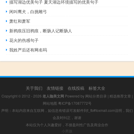
描写湖边优美句子 夏天湖边环境描写的优美句子
闲叫鹰犬，白挑雕弓
萧红和萧军
新鸦痕压旧鸦痕，断肠人记断肠人
花火的伤感句子
我姓严后还有网名吗
关于我们
友情链接
在线投稿
标签大全
Copyright © 2012 - 2026
老人咖美文网
Powered by
网站分类目录
|
精选推荐文章
|
网站地图
粤ICP备17087772号
声明：本站内容来自互联网，如信息有错误可发邮件到f_fb#foxmail.com说明，我们
会及时纠正，谢谢
本站仅为个人兴趣爱好，不接盈利性广告及商业合作
小男孩