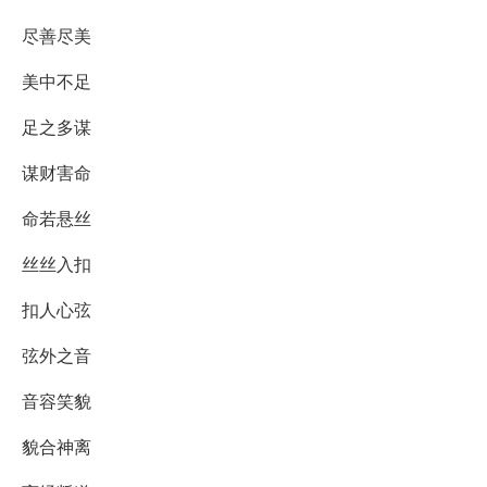
尽善尽美
美中不足
足之多谋
谋财害命
命若悬丝
丝丝入扣
扣人心弦
弦外之音
音容笑貌
貌合神离