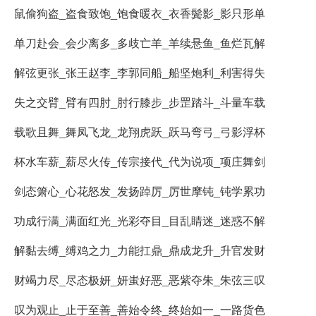
鼠偷狗盗_盗食致饱_饱食暖衣_衣香鬓影_影只形单
单刀赴会_会少离多_多歧亡羊_羊续悬鱼_鱼烂瓦解
解弦更张_张王赵李_李郭同船_船坚炮利_利害得失
失之交臂_臂有四肘_肘行膝步_步罡踏斗_斗量车载
载歌且舞_舞凤飞龙_龙翔虎跃_跃马弯弓_弓影浮杯
杯水车薪_薪尽火传_传宗接代_代为说项_项庄舞剑
剑态箫心_心花怒发_发扬踔厉_厉世摩钝_钝学累功
功成行满_满面红光_光彩夺目_目乱睛迷_迷惑不解
解黏去缚_缚鸡之力_力能扛鼎_鼎成龙升_升官发财
财竭力尽_尽态极妍_妍蚩好恶_恶紫夺朱_朱弦三叹
叹为观止_止于至善_善始令终_终始如一_一路货色