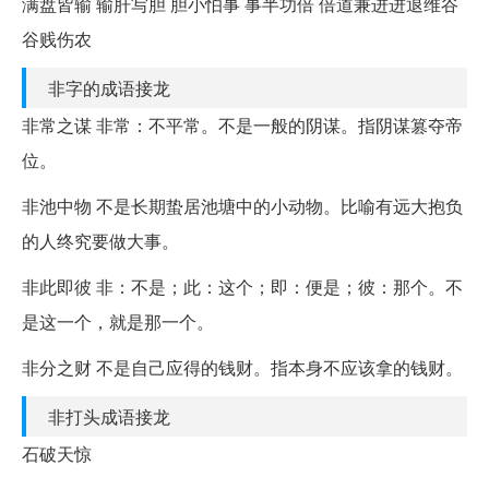
满盘皆输 输肝写胆 胆小怕事 事半功倍 倍道兼进进退维谷
谷贱伤农
非字的成语接龙
非常之谋 非常：不平常。不是一般的阴谋。指阴谋篡夺帝
位。
非池中物 不是长期蛰居池塘中的小动物。比喻有远大抱负
的人终究要做大事。
非此即彼 非：不是；此：这个；即：便是；彼：那个。不
是这一个，就是那一个。
非分之财 不是自己应得的钱财。指本身不应该拿的钱财。
非打头成语接龙
石破天惊