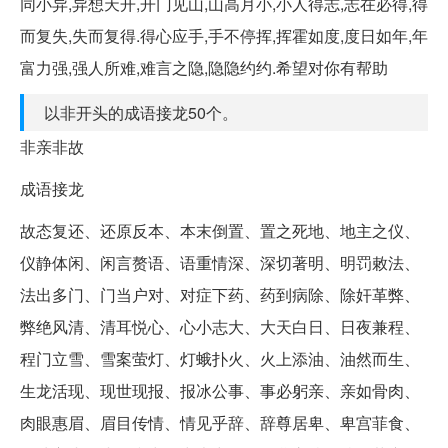
同小异,异想天开,开门见山,山高月小,小人得志,志在必得,得
而复失,失而复得.得心应手,手不停挥,挥霍如度,度日如年,年
富力强,强人所难,难言之隐,隐隐约约.希望对你有帮助
以非开头的成语接龙50个。
非亲非故
成语接龙
故态复还、还原反本、本末倒置、置之死地、地主之仪、
仪静体闲、闲言赘语、语重情深、深切著明、明罚敕法、
法出多门、门当户对、对症下药、药到病除、除奸革弊、
弊绝风清、清耳悦心、心小志大、大天白日、日夜兼程、
程门立雪、雪案萤灯、灯蛾扑火、火上添油、油然而生、
生龙活现、现世现报、报冰公事、事必躬亲、亲如骨肉、
肉眼惠眉、眉目传情、情见乎辞、辞尊居卑、卑宫菲食、