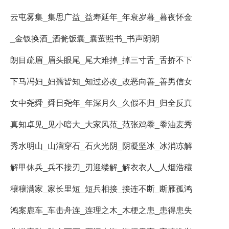
云屯雾集_集思广益_益寿延年_年衰岁暮_暮夜怀金
_金钗换酒_酒瓮饭囊_囊萤照书_书声朗朗
朗目疏眉_眉头眼尾_尾大难掉_掉三寸舌_舌挢不下
下马冯妇_妇孺皆知_知过必改_改恶向善_善男信女
女中尧舜_舜日尧年_年深月久_久假不归_归全反真
真知卓见_见小暗大_大家风范_范张鸡黍_黍油麦秀
秀水明山_山溜穿石_石火光阴_阴凝坚冰_冰消冻解
解甲休兵_兵不接刃_刃迎缕解_解衣衣人_人烟浩穰
穰穰满家_家长里短_短兵相接_接连不断_断雁孤鸿
鸿案鹿车_车击舟连_连理之木_木梗之患_患得患失