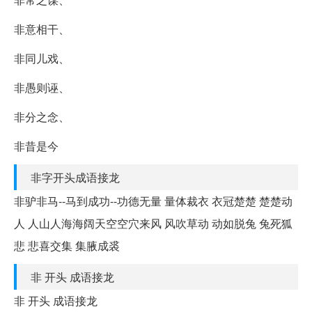
非意相干、
非同儿戏、
非愚则诬、
非分之念、
非昔是今
非字开头成语接龙
非驴非马--马到成功--功德无量 量体裁衣 衣冠楚楚 楚楚动
人 人山人海海阔天空空穴来风 风吹草动 动如脱兔 兔死狐
悲 悲喜交集 集腋成裘
非 开头 成语接龙
非 开头 成语接龙