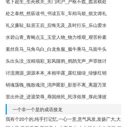
笔下超生_生死攸关_关门闭户_户枢不蠹_蠹居棋处
处之泰然_然荻读书_书读五车_车殆马烦_烦文缛礼
礼义廉耻_耻居王后_后悔无及_及时行乐_乐山爱水
水碧山青_青蝇点玉_玉堂人物_物力维艰_艰苦朴素
素丝良马_马角乌白_白龙鱼服_服牛乘马_马面牛头
头出头没_没精塌彩_彩凤随鸦_鸦鹊无声_声罪致讨
讨流溯源_源源本本_本相毕露_露红烟绿_绿惨红销
销魂荡魄_魄散魂消_消声匿影_影形不离_离题万里
里出外进_进退荣辱_辱国殃民_民淳俗厚_厚此薄彼
一个非一个是的成语接龙
我有个20个的,纯手打记忆.一心一意,意气风发,发扬广大,大