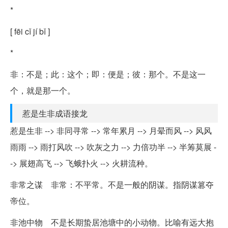
*
[ fēi cǐ jí bǐ ]
*
非：不是；此：这个；即：便是；彼：那个。不是这一
个，就是那一个。
惹是生非成语接龙
惹是生非 --> 非同寻常 --> 常年累月 --> 月晕而风 --> 风风
雨雨 --> 雨打风吹 --> 吹灰之力 --> 力倍功半 --> 半筹莫展 -
-> 展翅高飞 --> 飞蛾扑火 --> 火耕流种。
非常之谋 非常：不平常。不是一般的阴谋。指阴谋篡夺
帝位。
非池中物 不是长期蛰居池塘中的小动物。比喻有远大抱