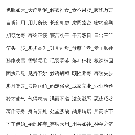
色胆如天_天崩地解_解衣推食_食不果腹_腹饱万言
言听计用_用其所长_长念却虑_虑周藻密_密约偷期
期颐之寿_寿终正寝_寝苫枕干_干云蔽日_日出三竿
竿头一步_步步高升_升堂拜母_母慈子孝_孝子顺孙
孙康映雪_雪鬓霜毛_毛羽零落_落叶归根_根深柢固
固执己见_见势不妙_妙语解颐_颐性养寿_寿陵失步
步月登云_云期雨约_约定俗成_成家立业_业业矜矜
矜才使气_气得志满_满而不溢_溢美溢恶_恶迹昭著
著作等身_身首异处_处堂燕鹊_鹊巢鸠居_居高临下
下车伊始_始乱终弃_弃瑕录用_用兵如神_神至之笔