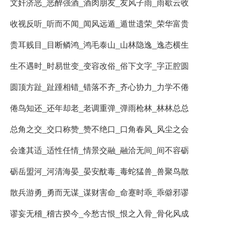
文奸济恶_恶醉强酒_酒肉朋友_友风子雨_雨歇云收
收视反听_听而不闻_闻风远遁_遁世遗荣_荣华富贵
贵耳贱目_目断鳞鸿_鸿毛泰山_山林隐逸_逸态横生
生不遇时_时易世变_变容改俗_俗下文字_字正腔圆
圆顶方趾_趾踵相错_错落不齐_齐心协力_力学不倦
倦鸟知还_还年却老_老调重弹_弹雨枪林_林林总总
总角之交_交口称赞_赞不绝口_口角春风_风尘之会
会逢其适_适性任情_情景交融_融洽无间_间不容砺
砺岳盟河_河清海晏_晏安酖毒_毒蛇猛兽_兽聚鸟散
散兵游勇_勇而无谋_谋财害命_命蹇时乖_乖僻邪谬
谬妄无稽_稽古揆今_今愁古恨_恨之入骨_骨化风成