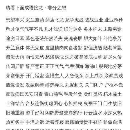
请看下面成语接龙：非分之想
想望丰采 采兰赠药 药店飞龙 龙争虎战 战战业业 业业矜矜
矜才使气气宇不凡 凡才浅识 识时达务 务本抑末 末路穷途
途穷日暮 暮色苍茫茫然若失 失魂丧胆 胆大如斗 斗艳争芳
芳兰竟体 体无完皮 皮里抽肉肉食者鄙 鄙俚浅陋 陋巷箪瓢
瓢泼大雨 雨恨云愁 愁潘病沈 沈舟破釜釜底抽薪 薪尽火传
传闻异辞 辞严意正 正正气气 气吞湖海 海沸山裂裂地分茅
茅塞顿开 开门延盗 盗憎主人 人急偎亲 亲上成亲 亲疏贵贱
贱敛贵发 发蒙解缚 缚鸡弄丸 丸泥封关 关门闭户 户枢不蠹
蠹政病民民安国泰 泰山鸿毛 毛发丝粟 粟红贯朽 朽木粪土
土洋结合 合从连衡衡虑困心 心旌摇曳 曳裾王门 门生故旧
旧地重游 游手好闲 闲鸥野鹭鹭序鹓行 行云流水 水深火热
热可炙手 手泽之遗 遗簪弊屦 屦贱踊贵贵不召骄 骄傲自满