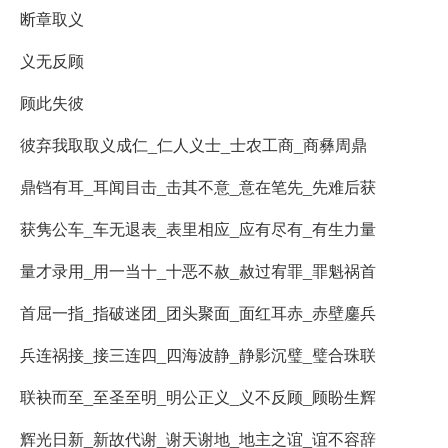
断章取义
义无反顾
顾此失彼
彼弃我取取义成仁_仁人义士_士农工商_商彝周鼎
鼎铛有耳_耳闻目击_击其不意_意在笔先_先难后获
获隽公车_车无退表_表里相应_应有尽有_有生力量
量才录用_用一当十_十恶不赦_赦过宥罪_罪魁祸首
首屈一指_指破迷团_团头聚面_面红耳赤_赤壁鏖兵
兵连祸接_接三连四_四海波静_静影沉璧_璧合珠联
联袂而至_至圣至明_明公正义_义不反顾_顾盼生辉
辉光日新_新故代谢_谢天谢地_地主之谊_谊不容辞