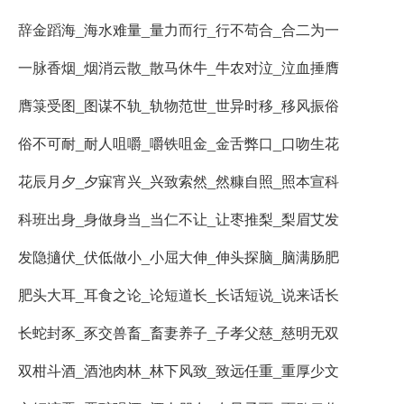
辞金蹈海_海水难量_量力而行_行不苟合_合二为一
一脉香烟_烟消云散_散马休牛_牛农对泣_泣血捶膺
膺箓受图_图谋不轨_轨物范世_世异时移_移风振俗
俗不可耐_耐人咀嚼_嚼铁咀金_金舌弊口_口吻生花
花辰月夕_夕寐宵兴_兴致索然_然糠自照_照本宣科
科班出身_身做身当_当仁不让_让枣推梨_梨眉艾发
发隐擿伏_伏低做小_小屈大伸_伸头探脑_脑满肠肥
肥头大耳_耳食之论_论短道长_长话短说_说来话长
长蛇封豕_豕交兽畜_畜妻养子_子孝父慈_慈明无双
双柑斗酒_酒池肉林_林下风致_致远任重_重厚少文