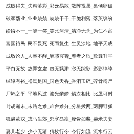
成败得失_失精落彩_彩云易散_散阵投巢_巢倾卵破
破家荡业_业业兢兢_兢兢干干_干脆利落_落英缤纷
纷纷不一_一颦一笑_笑比河清_清净无为_为仁不富
富国裕民_民不畏死_死而复生_生灵涂地_地平天成
成败论人_人事不醒_醒聩震聋_聋者之歌_歌舞升平
平白无故_故弄玄虚_虚无飘渺_渺无踪影_影影绰绰
绰绰有裕_裕民足国_国色天香_香消玉碎_碎骨粉尸
尸鸠之平_平地风波_波光鳞鳞_鳞次相比_比屋可封
封胡遏末_末路之难_难舍难分_分星拨两_两脚野狐
狐裘蒙戎_戎马生郊_郊寒岛瘦_瘦骨如柴_柴米夫妻
妻儿老少_少小无猜_猜枚行令_令行如流_流水行云