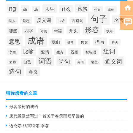
ng
人生
伤感
什么
sh
zh
作文
出处
句子
名言
反义词
古诗词
励志
别人
古诗
形容
开头
四字
哪些
幸福
对联
快乐
成语
意思
描写
我们
拼音
接龙
春天
组词
比喻
爱情
祝福
李白
生肖
祝福语
词语
诗句
近义词
自己
老师
诗词
赞美
造句
释义
猜你想看的文章
形容绿树的成语
唐代孟浩然写过一首关于春天雨后早晨的
迈克尔·格雷特尔·泰森