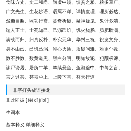
食味方丈、丈二和尚、尚虚中馈、馈贫之粮、粮多草广、
广文先生、生花妙语、语焉不详、详情度理、理所必然、
然糠自照、照功行赏、赏奇析疑、疑神疑鬼、鬼计多端、
端人正士、士死知己、己溺己饥、饥火烧肠、肠肥脑满、
满载而归、归真反朴、朴实无华、华封三祝、祝发文身、
身不由己、己饥己溺、溺心灭质、质疑问难、难更仆数、
数不胜数、数黄道黑、黑白分明、明知故犯、犯颜极谏、
谏尸谤屠、屠所牛羊、羊续悬鱼、鱼游釜中、中冓之言、
言之过甚、甚嚣尘上、上陵下替、替天行道
非字打头成语接龙
非此即彼 [ fēi cǐ jí bǐ ]
生词本
基本释义 详细释义