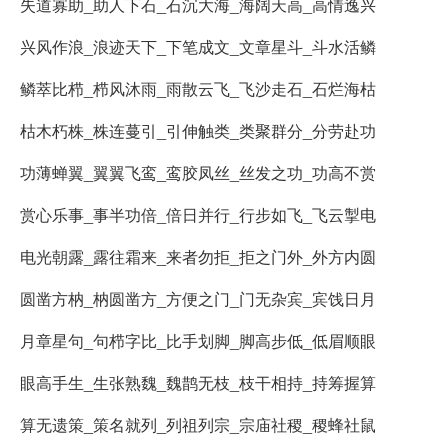
失道寡助_助人下石_石沉大海_海阔天高_高情逸兴
兴风作浪_浪迹天下_下笔成文_文章星斗_斗水活鳞
鳞萃比栉_栉风沐雨_雨散云飞_飞沙走石_石烂海枯
枯木朽株_株连蔓引_引伸触类_类聚群分_分劳赴功
功薄蝉翼_翼翼飞鸾_鸾胶凤丝_丝发之功_功高不赏
赏心乐事_事半功倍_倍日并行_行步如飞_飞云掣电
电光朝露_露往霜来_来者勿拒_拒之门外_外方内圆
圆凿方枘_枘圆凿方_方便之门_门无杂宾_宾饯日月
月章星句_句栉字比_比手划脚_脚高步低_低眉顺眼
眼高手生_生张熟魏_魏鹊无枝_枝干相持_持筹握算
算无遗策_策名就列_列祖列宗_宗庙社稷_稷蜂社鼠