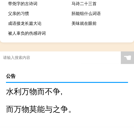
带尧字的古诗词
马诗二十三首
父亲的习惯
胚能组什么词语
成语接龙长篇大论
美味就在眼前
被人辜负的伤感诗词
☚
公告
水利万物而不争,
而万物莫能与之争。