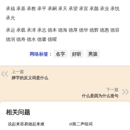
承福 承基 承教 承平 承嗣 承天 承望 承宣 承颜 承业 承悦
承允
承运 承载 承泽 承志 德本 德海 德厚 德华 德辉 德惠 德容
德润 德寿 德水 德馨 德曜
网络标签：
名字
好听
男孩
上一篇
婷字的反义词是什么
下一篇
什么是因为什么造句
相关问题
说起来容易做起来难
ci第二声组词