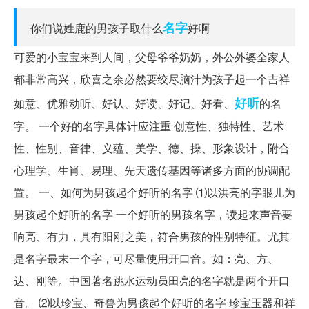
名字
你们说姓鹿的男孩子取什么
好啊
可爱的小宝宝来到人间，父母爷爷奶奶，外公外婆全家人
都非常高兴，欣喜之余必然要绞尽脑汁为孩子起一个吉祥
好听
如意、优雅动听、好认、好读、好记、好看、
的名
字。 一个好的名字具体计应注重 创意性、独特性、艺术
性、性别、音律、义蕴、美学、德、操、形象设计，附合
心理学、生肖、易理、先天遗传基因等诸多方面的协调配
置。 一、如何为男孩起个好听的名字 ⑴以洪亮的字眼儿为
男孩起个好听的名字 一个好听的男孩名字，读起来声音要
响亮、有力，具有阳刚之美，符合男孩的性别特征。尤其
是名字最末一个字，可尽量使用开口音。如：亮、方、
达、刚等。中国著名跳水运动员田亮的名字就是两个开口
音。 ⑵以珍宝、奇兽为男孩起个好听的名字 珍宝玉器和祥