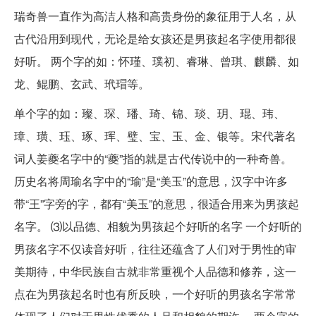
瑞奇兽一直作为高洁人格和高贵身份的象征用于人名，从
古代沿用到现代，无论是给女孩还是男孩起名字使用都很
好听。 两个字的如：怀瑾、璞初、睿琳、曾琪、麒麟、如
龙、鲲鹏、玄武、玳瑁等。
单个字的如：璨、琛、璠、琦、锦、琰、玥、琨、玮、
璋、璜、珏、琢、珲、璧、宝、玉、金、银等。宋代著名
词人姜夔名字中的“夔”指的就是古代传说中的一种奇兽。
历史名将周瑜名字中的“瑜”是“美玉”的意思，汉字中许多
带“王”字旁的字，都有“美玉”的意思，很适合用来为男孩起
名字。 ⑶以品德、相貌为男孩起个好听的名字 一个好听的
男孩名字不仅读音好听，往往还蕴含了人们对于男性的审
美期待，中华民族自古就非常重视个人品德和修养，这一
点在为男孩起名时也有所反映，一个好听的男孩名字常常