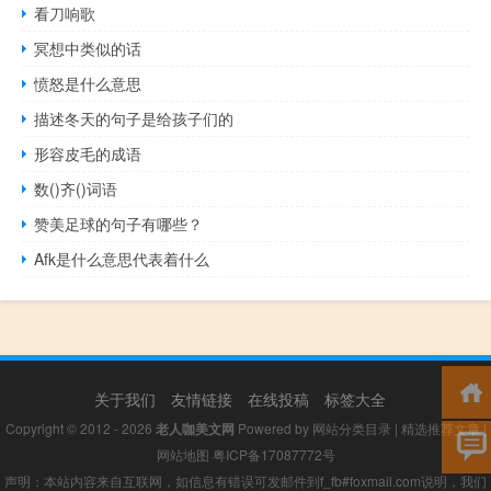
看刀响歌
冥想中类似的话
愤怒是什么意思
描述冬天的句子是给孩子们的
形容皮毛的成语
数()齐()词语
赞美足球的句子有哪些？
Afk是什么意思代表着什么
关于我们
友情链接
在线投稿
标签大全
Copyright © 2012 - 2026
老人咖美文网
Powered by
网站分类目录
|
精选推荐文章
|
网站地图
粤ICP备17087772号
声明：本站内容来自互联网，如信息有错误可发邮件到f_fb#foxmail.com说明，我们