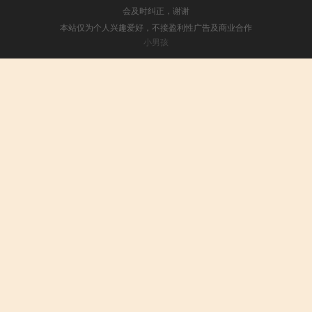
会及时纠正，谢谢
本站仅为个人兴趣爱好，不接盈利性广告及商业合作
小男孩