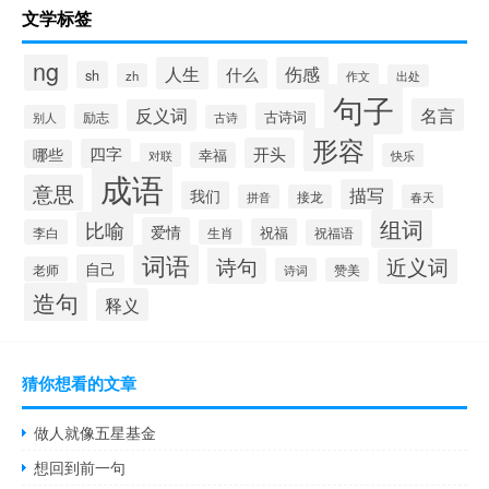
文学标签
ng
人生
伤感
什么
sh
zh
作文
出处
句子
名言
反义词
古诗词
励志
别人
古诗
形容
开头
四字
哪些
幸福
对联
快乐
成语
意思
描写
我们
拼音
接龙
春天
组词
比喻
爱情
祝福
李白
生肖
祝福语
词语
诗句
近义词
自己
老师
诗词
赞美
造句
释义
猜你想看的文章
做人就像五星基金
想回到前一句