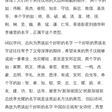
体现了人们对于男性优秀的人品和相貌的期许。 两个字的
如：伟毅、英杰、俊熙、知非、守信、振忠、敦儒、嘉良
等。 单个字的如：帅、英、硕、威、清、直、铿、强、
刚、钢、坚、巍、勇、猛、谦、仁等。香港影星刘德华和
李修贤的名字，正属于这个类型。
⑷以学问、志向为男孩起个好听的名字 一个好听的男孩名
字还往往寄予了父母深厚的期待，希望未来的男子汉能够
成就一番事业、光宗耀祖，甚至是安邦定国。两个字的
如：家辉、凯文、博涵、泰哲、誉胜、智宸、一鸣、杰
豪、志明、学礼、永胜、恩泽、有成、安邦、自光等。单
个字的如：智、睿、知、聪、荣、志、立、耀、勋、卓、
友、建、功、彰、达等。被誉为“新加坡国父”的新加坡前
总统李光耀的名字就是这类起名方法的典范。 ⑸以诗词、
典故为男孩起个好听的名字 中国自古就有“女诗经，男楚