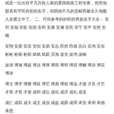
就是一位出自平凡百姓人家的爱国铁路工程专家，然而他
那具有平民色彩的名字，却因他不凡的贡献而被永久地载
入史册之中了。 二、可供参考的好听的男孩名字大全： 安
邦 安福 安歌 安国 安和 安康 安澜 安民 安宁 安平 安然 安
顺
安翔 安晏 安宜 安怡 安易 安志 昂然 昂雄 宾白 宾鸿 宾实
彬彬 彬炳 彬郁 斌斌 斌蔚 滨海 波光 波鸿 波峻
波涛 博瀚 博超 博达 博厚 博简 博明 博容 博赡 博涉 博实
博涛
博文 博学 博雅 博延 博艺 博易 博裕 博远 才捷 才良 才艺
才英 才哲 才俊 成和 成弘 成化 成济 成礼 成龙
成仁 成双 成天 成文 成业 成益 成荫 成周 承安 承弼 承德
承恩