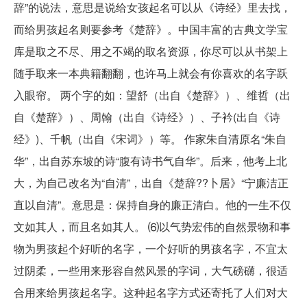
辞”的说法，意思是说给女孩起名可以从《诗经》里去找，
而给男孩起名则要参考《楚辞》。中国丰富的古典文学宝
库是取之不尽、用之不竭的取名资源，你尽可以从书架上
随手取来一本典籍翻翻，也许马上就会有你喜欢的名字跃
入眼帘。 两个字的如：望舒（出自《楚辞》）、维哲（出
自《楚辞》）、周翰（出自《诗经》）、子衿(出自《诗
经》)、千帆（出自《宋词》）等。 作家朱自清原名“朱自
华”，出自苏东坡的诗“腹有诗书气自华”。后来，他考上北
大，为自己改名为“自清”，出自《楚辞??卜居》“宁廉洁正
直以自清”。意思是：保持自身的廉正清白。他的一生不仅
文如其人，而且名如其人。 ⑹以气势宏伟的自然景物和事
物为男孩起个好听的名字，一个好听的男孩名字，不宜太
过阴柔，一些用来形容自然风景的字词，大气磅礴，很适
合用来给男孩起名字。这种起名字方式还寄托了人们对大