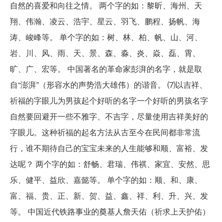
自然的喜爱和向往之情。 两个字的如：黎昕、海州、天
翔、伟瀚、凌云、浩宇、星云、羽飞、鹏程、扬帆、海
涛、峻峰等。 单个字的如：树、林、柏、帆、山、河、
岩、川、风、雨、天、景、森、淼、炎、焱、磊、霄、
旷、广、宏等。 中国著名的革命家彭湃的名字，就是取
自“澎湃”（形容水的声势浩大雄伟）的谐音。 ⑺以吉祥、
祈福的字眼儿为男孩起个好听的名字一个好听的男孩名字
自然要回避开一些不雅字、不吉字，尽量使用吉祥美好的
字眼儿。这种祈福的起名方法从古至今在民间都非常流
行，谁不期待自己的宝宝未来的人生能够和顺、富裕、发
达呢？ 两个字的如：舒畅、君瑞、伟祺、家宜、安然、思
乐、健平、益欣、嘉懿等。 单个字的如：顺、和、康、
富、福、贵、正、新、贺、益、鑫、祥、利、升、兴、发
等。 中国近代铁路事业的奠基人詹天佑（祈求上天护佑）