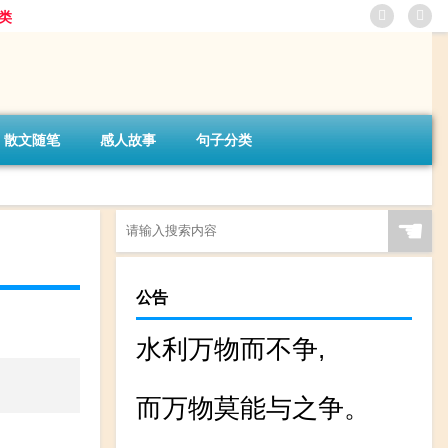
类
散文随笔
感人故事
句子分类
☚
公告
水利万物而不争,
而万物莫能与之争。