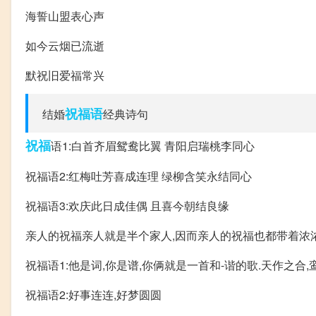
海誓山盟表心声
如今云烟已流逝
默祝旧爱福常兴
祝福语
结婚
经典诗句
祝福
语1:白首齐眉鸳鸯比翼 青阳启瑞桃李同心
祝福语2:红梅吐芳喜成连理 绿柳含笑永结同心
祝福语3:欢庆此日成佳偶 且喜今朝结良缘
亲人的祝福亲人就是半个家人,因而亲人的祝福也都带着浓浓
祝福语1:他是词,你是谱,你俩就是一首和-谐的歌.天作之合,
祝福语2:好事连连,好梦圆圆