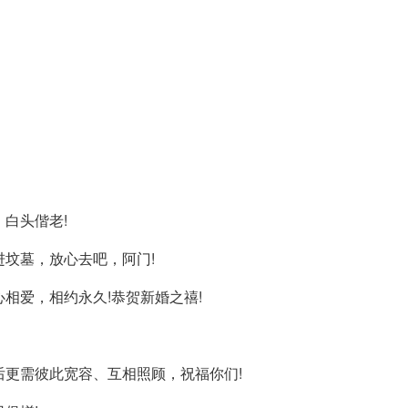
白头偕老!
进坟墓，放心去吧，阿门!
相爱，相约永久!恭贺新婚之禧!
后更需彼此宽容、互相照顾，祝福你们!