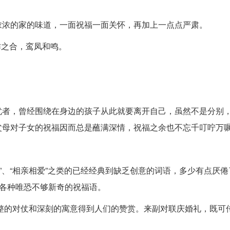
浓浓的家的味道，一面祝福一面关怀，再加上一点点严肃。
作之合，鸾凤和鸣。
忧者，曾经围绕在身边的孩子从此就要离开自己，虽然不是分别
父母对子女的祝福因而总是蘸满深情，祝福之余也不忘千叮咛万
”、“相亲相爱”之类的已经经典到缺乏创意的词语，多少有点厌倦
着各种唯恐不够新奇的祝福语。
整的对仗和深刻的寓意得到人们的赞赏。来副对联庆婚礼，既可