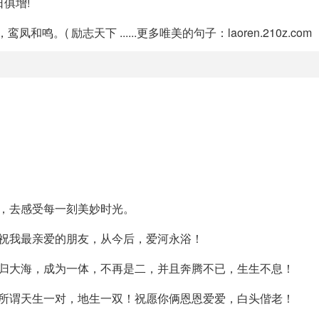
俱增!
( 励志天下 ......更多唯美的句子：laoren.210z.com
，去感受每一刻美妙时光。
祝我最亲爱的朋友，从今后，爱河永浴！
流归大海，成为一体，不再是二，并且奔腾不已，生生不息！
正所谓天生一对，地生一双！祝愿你俩恩恩爱爱，白头偕老！