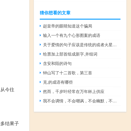
猜你想看的文章
赵皇帝的眼睛知道这个骗局
输入一个有九个心形图案的成语
关于爱情的句子应该是传统的或者火星人的！！
给票加上部首组成新字,并组词
含安和陌的诗句
钟山写了十二首歌，第三首
克,的成语有哪些
，从今往
然而，千岁叶经常在万年杯上供应
我不会调情，不会嘲讽，不会幽默，不会机智，说明我找不到对象
如多结果子