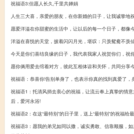
祝福语3:但愿人长久,千里共婵娟
人生三大喜，亲爱的朋友，在你新婚的日子，让我诚挚地祝
愿爱洋溢在你甜蜜的生活中，让以后的每一个日子，都像今
洋溢在喜悦的天堂，披着闪闪月光，堪叹：只羡鸳鸯不羡
今天是你们喜结良缘的日子，我代表我家人祝贺你们，祝你
愿你俩用爱去绾着对方，彼此互相体谅和关怀，共同分享今
祝福语：恭喜你!告别单身了，也表示你真的找到真爱了，
祝福语1：托清风捎去衷心的祝福，让流云奉上真挚的情意
后，爱河永浴!
祝福语2：在这“最特别”的日子里，送上“最特别”的祝福给最
祝福语3：愿我的弟兄如同以撒，诚实勇敢、信靠顺服，如