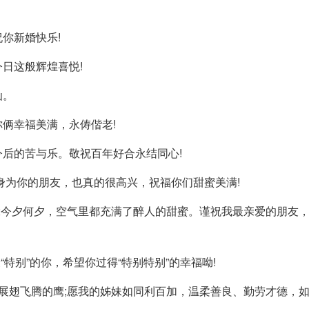
你新婚快乐!
日这般辉煌喜悦!
仙。
俩幸福美满，永俦偕老!
后的苦与乐。敬祝百年好合永结同心!
身为你的朋友，也真的很高兴，祝福你们甜蜜美满!
;今夕何夕，空气里都充满了醉人的甜蜜。谨祝我最亲爱的朋友
“特别”的你，希望你过得“特别特别”的幸福呦!
展翅飞腾的鹰;愿我的姊妹如同利百加，温柔善良、勤劳才德，