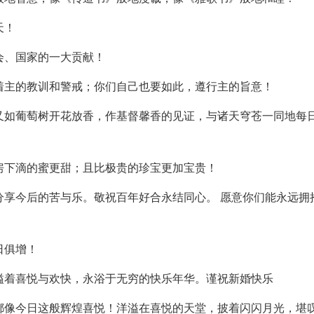
天！
会、国家的一大贡献！
着主的教训和警戒；你们自己也要如此，遵行主的旨意！
又如葡萄树开花放香，作基督馨香的见证，与诸天穹苍一同地每
房下滴的蜜更甜；且比极贵的珍宝更加宝贵！
分享今后的苦与乐。敬祝百年好合永结同心。 愿意你们能永远拥
日俱增！
溢着喜悦与欢快，永浴于无穷的快乐年华。谨祝新婚快乐
都像今日这般辉煌喜悦！洋溢在喜悦的天堂，披着闪闪月光，堪