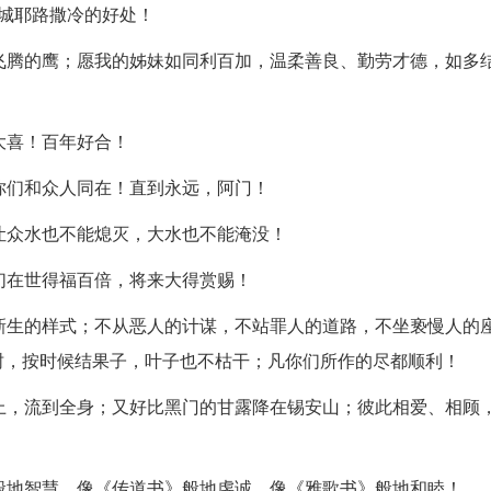
城耶路撒冷的好处！
飞腾的鹰；愿我的姊妹如同利百加，温柔善良、勤劳才德，如多
大喜！百年好合！
你们和众人同在！直到永远，阿门！
让众水也不能熄灭，大水也不能淹没！
们在世得福百倍，将来大得赏赐！
新生的样式；不从恶人的计谋，不站罪人的道路，不坐亵慢人的
树，按时候结果子，叶子也不枯干；凡你们所作的尽都顺利！
上，流到全身；又好比黑门的甘露降在锡安山；彼此相爱、相顾
般地智慧，像《传道书》般地虔诚，像《雅歌书》般地和睦！