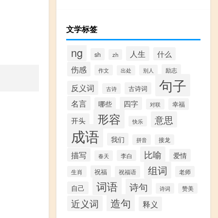
文学标签
ng
人生
什么
sh
zh
伤感
励志
作文
别人
出处
句子
反义词
古诗词
古诗
名言
四字
哪些
幸福
对联
形容
意思
开头
快乐
成语
我们
拼音
接龙
比喻
描写
爱情
李白
春天
组词
祝福
生肖
祝福语
老师
词语
诗句
自己
诗词
赞美
造句
近义词
释义