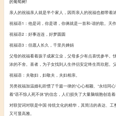
的葡萄树!
亲人的祝福亲人就是半个家人，因而亲人的祝福也都带着
祝福语1：他是词，你是谱，你俩就是一首和-谐的歌。天
祝福语2：好事连连，好梦圆圆
祝福语3：但愿人长久，千里共婵娟
父母的祝福看着孩子成家立业，父母多少有点喜忧参半。
浓的不舍。喜者，为子女找到人生伴侣安定终生而欣慰。
祝福语：夫敬妇，妇敬夫，夫妇相亲。
另类祝福加温婚礼听惯了千篇一律的“心心相颖、“永结同心
着“语不惊人死不休”的信念，人们损失了大量脑细胞创造
对联贺词对联是中国 传统文化的精华，其简洁的表达、工
又可显高雅。