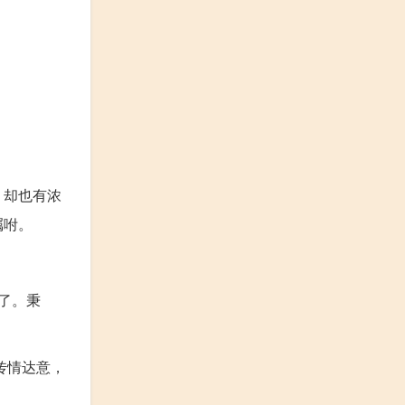
，却也有浓
嘱咐。
了。秉
传情达意，