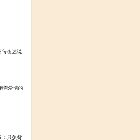
日每夜述说
抱着爱情的
叹：只羡鸳