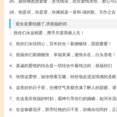
25、愿你俩恩恩爱爱，意笃情深，此生爱情永恒，爱心与日
26、他是词，你是谱，你俩就是一首和-谐的歌。天作之合，鸾凤和鸣。
前女友要结婚了,求祝福的诗.
、祝你们永远相爱，携手共渡美丽人生！
2、祝你们永结同心，百年好合！新婚愉快，甜甜蜜蜜！
3、祝福你们新婚愉快，幸福美满，激情永在，白头偕老！
4、真诚的爱情的结合是一切结合中最纯洁的，祝福你们
5、珍惜这爱情，如珍惜着宝藏，轻轻地走进这情感的圣殿
6、这美好的日子里，仿佛空气里都充满了醉人的甜蜜。谨
7、在这喜庆祝福的时刻，愿神引导你们的婚姻，如河水
8、在这春暧花开，群芳吐艳的日子里，你俩永结同好，