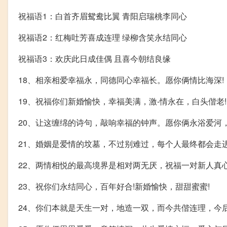
祝福语1：白首齐眉鸳鸯比翼 青阳启瑞桃李同心
祝福语2：红梅吐芳喜成连理 绿柳含笑永结同心
祝福语3：欢庆此日成佳偶 且喜今朝结良缘
18、相亲相爱幸福永，同德同心幸福长。愿你俩情比海深!
19、祝福你们新婚愉快，幸福美满，激-情永在，白头偕老!
20、让这缠绵的诗句，敲响幸福的钟声。愿你俩永浴爱河，
21、婚姻是爱情的坟墓，不过别难过，每个人最终都会走
22、两情相悦的最高境界是相对两无厌，祝福一对新人真心
23、祝你们永结同心，百年好合!新婚愉快，甜甜蜜蜜!
24、你们本就是天生一对，地造一双，而今共偕连理，今