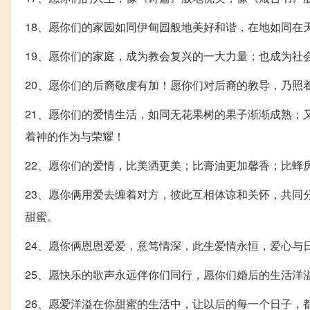
18、愿你们的家园如同伊甸园般地美好和谐，在地如同在
19、愿你们的家庭，成为教会复兴的一大力量；也成为社
20、愿你们的后裔敬虔有加！愿你们对后裔的教导，乃照
21、愿你们的爱情生活，如同无花果树的果子渐渐成熟；
着神的作为与荣耀！
22、愿你们的爱情，比美洒更美；比膏油更加馨香；比蜂
23、愿你俩用爱去缠着对方，彼此互相体谅和关怀，共同
甜蜜。
24、愿你俩恩恩爱爱，意笃情深，此生爱情永恒，爱心与
25、愿快乐的歌声永远伴你们同行，愿你们婚后的生活洋
26、愿爱洋溢在你甜蜜的生活中，让以后的每一个日子，