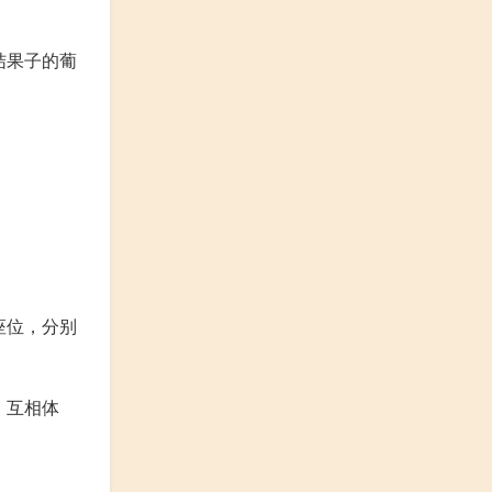
结果子的葡
座位，分别
，互相体