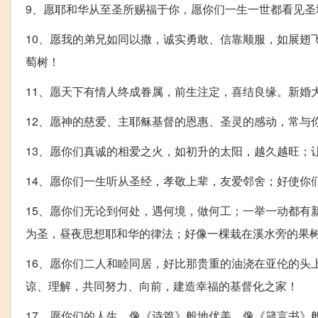
9、愿耶和华从至圣所赐福于你，愿你们一生一世都看见圣
10、愿我的弟兄如同以撒，诚实勇敢、信靠顺服，如展翅
萄树！
11、愿天下有情人终成眷属，前生注定，喜结良缘。新婚
12、愿神的慈爱、主耶稣基督的恩惠、圣灵的感动，常与
13、愿你们真诚的相爱之火，如初升的太阳，越久越旺；
14、愿你们一生听从圣经，孝敬上辈，友爱邻舍；好使你
15、愿你们无论到何处，遇何境，做何工；一举一动都有
为圣，昼夜思想耶和华的律法；好像一棵栽在溪水旁的果
16、愿你们二人和睦同居，好比那贵重的油浇在亚伦的头
谅、理解，共同努力、向前，建造幸福的基督化之家！
17、愿你们的人生，像《诗篇》般地优美，像《箴言书》