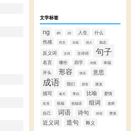
文学标签
ng
人生
什么
sh
zh
伤感
励志
作文
别人
出处
句子
反义词
古诗词
古诗
名言
四字
哪些
幸福
对联
形容
意思
开头
快乐
成语
我们
拼音
接龙
比喻
描写
爱情
李白
春天
组词
祝福
生肖
祝福语
老师
词语
诗句
自己
诗词
赞美
造句
近义词
释义