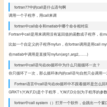
fortran77中的call是什么语句啊
调用一个子程序，用call来调
fortran中call命令和matlab中哪个命令相对应
Fortran中call是用来调用没有返回值的函数或子程序，
比如一个自定义的子程序myfun，在fortran调用是用call myfun(
在matlab中调用是直接写myfun(arg1,arg2,……)
fortran中call语句在do循环中为什么只能循环一次？
你只循环了一次，那么循环体内的call语句自然只会调用
Fortran语言中call语句在do循环中不跟着循环是怎
GRKT1(Y,W,F,D)是个子程序，Y,W,F,D分别为子程序的参
fortran中call system（）打开一个软件，会