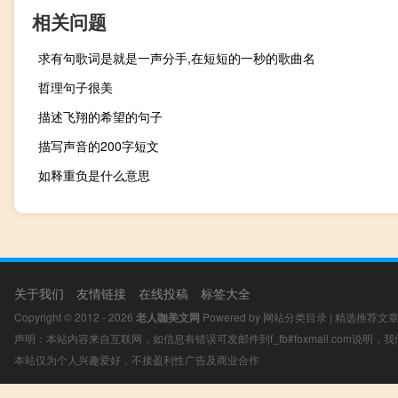
相关问题
求有句歌词是就是一声分手,在短短的一秒的歌曲名
哲理句子很美
描述飞翔的希望的句子
描写声音的200字短文
如释重负是什么意思
关于我们
友情链接
在线投稿
标签大全
Copyright © 2012 - 2026
老人咖美文网
Powered by
网站分类目录
|
精选推荐文
声明：本站内容来自互联网，如信息有错误可发邮件到f_fb#foxmail.com说明
本站仅为个人兴趣爱好，不接盈利性广告及商业合作