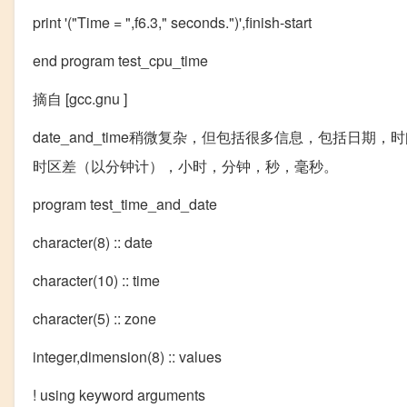
print '("Time = ",f6.3," seconds.")',finish-start
end program test_cpu_time
摘自 [gcc.gnu ]
date_and_time稍微复杂，但包括很多信息，包括
时区差（以分钟计），小时，分钟，秒，毫秒。
program test_time_and_date
character(8) :: date
character(10) :: time
character(5) :: zone
integer,dimension(8) :: values
! using keyword arguments