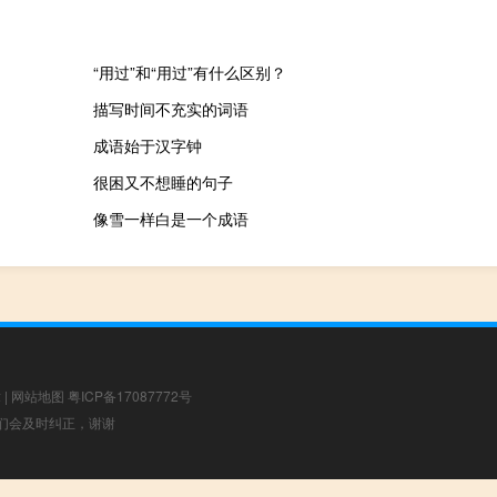
“用过”和“用过”有什么区别？
描写时间不充实的词语
成语始于汉字钟
很困又不想睡的句子
像雪一样白是一个成语
章
|
网站地图
粤ICP备17087772号
，我们会及时纠正，谢谢