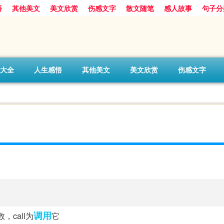
悟
其他美文
美文欣赏
伤感文字
散文随笔
感人故事
句子分
大全
人生感悟
其他美文
美文欣赏
伤感文字
调用
数，call为
它