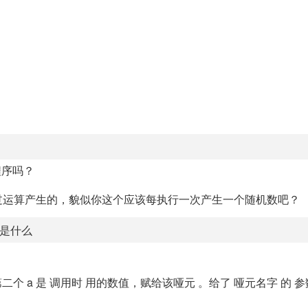
源程序吗？
过运算产生的，貌似你这个应该每执行一次产生一个随机数吧？
区别是什么
字，第二个 a 是 调用时 用的数值，赋给该哑元 。给了 哑元名字 的