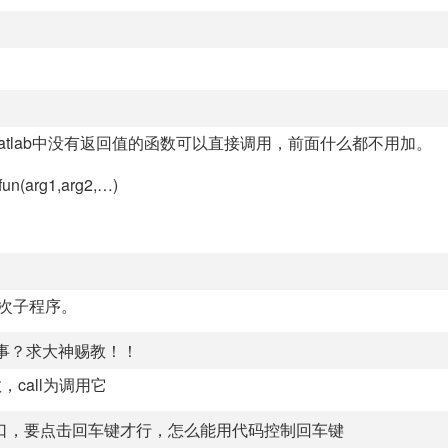
在matlab中没有返回值的函数可以直接调用，前面什么都不用加。
arg1,arg2,…)
一次子程序。
么回事？求大神赐教！！
数，call为调用它
跳出一个窗口，要点击回车键才行，怎么能用代码控制回车键