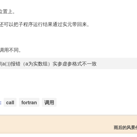
个位置上。
，还可以把子程序运行结果通过实元带回来。
种调用不同。
call f(a(:))报错（a为实数组）实参虚参格式不一致
：
call
fortran
调用
雨后的风景作