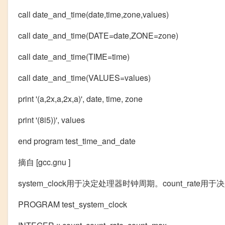
call date_and_time(date,time,zone,values)
call date_and_time(DATE=date,ZONE=zone)
call date_and_time(TIME=time)
call date_and_time(VALUES=values)
print '(a,2x,a,2x,a)', date, time, zone
print '(8i5))', values
end program test_time_and_date
摘自 [gcc.gnu ]
system_clock用于决定处理器时钟周期。count_rate
PROGRAM test_system_clock