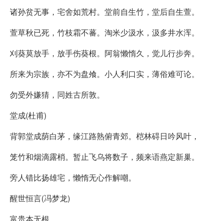
诸孙贫无事，宅舍如荒村。堂前自生竹，堂后自生萱。
萱草秋已死，竹枝霜不蕃。淘米少汲水，汲多井水浑。
刈葵莫放手，放手伤葵根。阿翁懒惰久，觉儿行步奔。
所来为宗族，亦不为盘飧。小人利口实，薄俗难可论。
勿受外嫌猜，同姓古所敦。
堂成(杜甫)
背郭堂成荫白茅，缘江路熟俯青郊。桤林碍日吟风叶，
笼竹和烟滴露梢。暂止飞乌将数子，频来语燕定新巢。
旁人错比扬雄宅，懒惰无心作解嘲。
醒世恒言(冯梦龙)
富贵本无根，