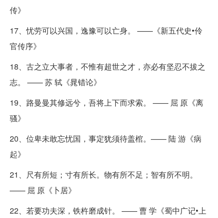
传》
17、忧劳可以兴国，逸豫可以亡身。 ——《新五代史•伶
官传序》
18、古之立大事者，不惟有超世之才，亦必有坚忍不拔之
志。 —— 苏 轼《晁错论》
19、路曼曼其修远兮，吾将上下而求索。 —— 屈 原《离
骚》
20、位卑未敢忘忧国，事定犹须待盖棺。—— 陆 游《病
起》
21、尺有所短；寸有所长。物有所不足；智有所不明。
—— 屈 原《卜居》
22、若要功夫深，铁杵磨成针。 —— 曹 学《蜀中广记•上