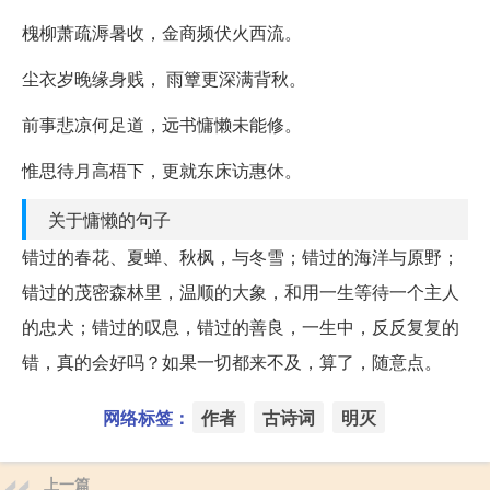
槐柳萧疏溽暑收，金商频伏火西流。
尘衣岁晚缘身贱， 雨簟更深满背秋。
前事悲凉何足道，远书慵懒未能修。
惟思待月高梧下，更就东床访惠休。
关于慵懒的句子
错过的春花、夏蝉、秋枫，与冬雪；错过的海洋与原野；
错过的茂密森林里，温顺的大象，和用一生等待一个主人
的忠犬；错过的叹息，错过的善良，一生中，反反复复的
错，真的会好吗？如果一切都来不及，算了，随意点。
网络标签：
作者
古诗词
明灭
上一篇