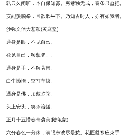
孰云久闲旷，本自保知寡。穷巷独无成，春条只盈把。
安能羡鹏举，且欲歌牛下。乃知古时人，亦有如我者。
沙弥文信大悲颂(黄庭坚)
通身是眼，不见自己。
欲见自己，频掣驴耳。
通身是手，不解著鞭。
白牛懒惰，空打车辕。
通身是佛，顶戴弥陀。
头上安头，笑杀涪皤。
正月十五惜春寄袭美(陆龟蒙)
六分春色一分休，满眼东波尽是愁。花匠凝寒应束手，