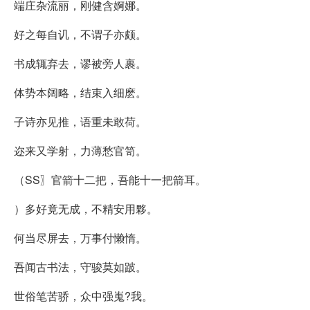
端庄杂流丽，刚健含婀娜。
好之每自讥，不谓子亦颇。
书成辄弃去，谬被旁人裹。
体势本阔略，结束入细麽。
子诗亦见推，语重未敢荷。
迩来又学射，力薄愁官笥。
（SS〗官箭十二把，吾能十一把箭耳。
）多好竟无成，不精安用夥。
何当尽屏去，万事付懒惰。
吾闻古书法，守骏莫如跛。
世俗笔苦骄，众中强嵬?我。