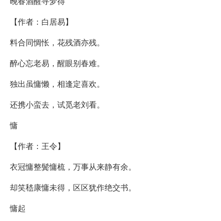
晚春酒醒寻梦得
【作者：白居易】
料合同惆怅，花残酒亦残。
醉心忘老易，醒眼别春难。
独出虽慵懒，相逢定喜欢。
还携小蛮去，试觅老刘看。
慵
【作者：王令】
衣冠慵整鬓慵梳，万事从来静有余。
却笑嵇康慵未得，区区犹作绝交书。
慵起