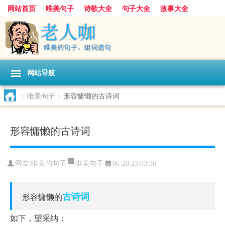
网站首页
唯美句子
诗歌大全
句子大全
故事大全
人生感悟
其他美文
美文欣赏
伤感文字
散文随笔
感人故事
句子分类
网站导航
>
唯美句子
>
形容慵懒的古诗词
形容慵懒的古诗词
唯美句子
网友:
唯美的句子
06-20 23:03:36
古诗词
形容慵懒的
如下，望采纳：