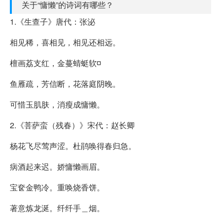
关于“慵懒”的诗词有哪些？
1.《生查子》唐代：张泌
相见稀，喜相见，相见还相远。
檀画荔支红，金蔓蜻蜓软¤
鱼雁疏，芳信断，花落庭阴晚。
可惜玉肌肤，消瘦成慵懒。
2.《菩萨蛮（残春）》宋代：赵长卿
杨花飞尽莺声涩。杜鹃唤得春归急。
病酒起来迟。娇慵懒画眉。
宝奁金鸭冷。重唤烧香饼。
著意炼龙涎。纤纤手＿烟。