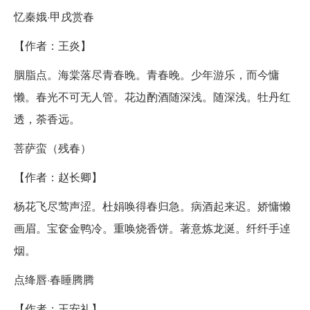
忆秦娥·甲戌赏春
【作者：王炎】
胭脂点。海棠落尽青春晚。青春晚。少年游乐，而今慵
懒。春光不可无人管。花边酌酒随深浅。随深浅。牡丹红
透，荼香远。
菩萨蛮（残春）
【作者：赵长卿】
杨花飞尽莺声涩。杜娟唤得春归急。病酒起来迟。娇慵懒
画眉。宝奁金鸭冷。重唤烧香饼。著意炼龙涎。纤纤手逴
烟。
点绛唇·春睡腾腾
【作者：王安礼】