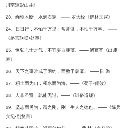
川南道彭山县》
23、绳锯木断，水滴石穿。—— 罗大经《鹤林玉露》
24、日日行，不怕千万里；常常做，不怕千万事。 ——
《格言联璧•处事》
25、恢弘志士之气，不宜妄自菲薄。—— 诸葛亮《出师
表》
26、天下之事常成于困约，而败于奢靡。 —— 陆 游
27、积土而为山，积水而为海。——《荀子•儒效》
28、人非圣贤，孰能无过。——《训俗遗规》
29、坚志而勇为，谓之刚。刚，生人之德也。——《练兵
实纪•刚复害》