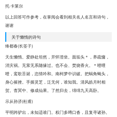
托·卡莱尔
以上回答可作参考，在掌阅会看到相关名人名言和诗句，
谢谢
关于懒惰的诗句
绛都春(长筌子)
天生懒惰。爱静处坦然，开怀澄坐。面垢头＊，养疏慵，
消灾祸。无萦无系随缘过。也不会、焚烧香火。＊噔哩
噔，鸾歌舌诞，恣情吟和。南柯梦中识破。把蜗角蝇头，
身心摧挫。手握灵芝，泛无何，谁知我。清风皓月时相
贺。杳冥中、修成仙果。了然归去，绵绵九天高卧。
示从孙济(杜甫)
平明跨驴出，未知适谁门。权门多噂口沓，且复寻诸孙。