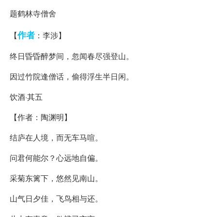
题鹤林寺僧舍
作者
【
：李涉】
终日昏昏醉梦间，忽闻春尽强登山。
因过竹院逢僧话，偷得浮生半日闲。
饮酒·其五
【作者：陶渊明】
结庐在人境，而无车马喧。
问君何能尔？心远地自偏。
采菊东篱下，悠然见南山。
山气日夕佳，飞鸟相与还。