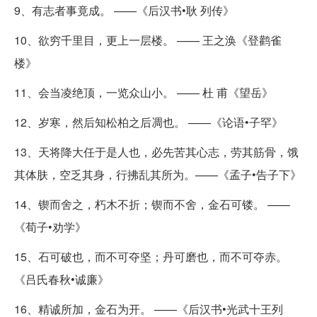
9、有志者事竟成。 ——《后汉书•耿 列传》
10、欲穷千里目，更上一层楼。 —— 王之涣《登鹳雀
楼》
11、会当凌绝顶，一览众山小。 —— 杜 甫《望岳》
12、岁寒，然后知松柏之后凋也。 ——《论语•子罕》
13、天将降大任于是人也，必先苦其心志，劳其筋骨，饿
其体肤，空乏其身，行拂乱其所为。——《孟子•告子下》
14、锲而舍之，朽木不折；锲而不舍，金石可镂。 ——
《荀子•劝学》
15、石可破也，而不可夺坚；丹可磨也，而不可夺赤。
《吕氏春秋•诚廉》
16、精诚所加，金石为开。 ——《后汉书•光武十王列