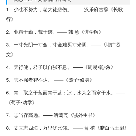
1、少壮不努力，老大徒悲伤。 —— 汉乐府古辞《长歌
行》
2、业精于勤，荒于嬉。—— 韩 愈《进学解》
3、一寸光阴一寸金，寸金难买寸光阴。——《增广贤
文》
4、天行健，君子以自强不息。 ——《周易•乾•象》
5、志不强者智不达。 ——《墨子•修身》
6、青，取之于蓝而青于蓝；冰，水为之而寒于水。——
《荀子•劝学》
7、志当存高远。—— 诸葛亮《诫外生书》
8、丈夫志四海，万里犹比邻。 —— 曹 植《赠白马王彪》