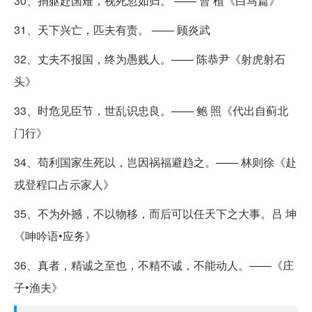
30、捐躯赴国难，视死忽如归。 —— 曹 植《白马篇》
31、天下兴亡，匹夫有责。 —— 顾炎武
32、丈夫不报国，终为愚贱人。—— 陈恭尹《射虎射石
头》
33、时危见臣节，世乱识忠良。—— 鲍 照《代出自蓟北
门行》
34、苟利国家生死以，岂因祸福避趋之。—— 林则徐《赴
戎登程口占示家人》
35、不为外撼，不以物移，而后可以任天下之大事。吕 坤
《呻吟语•应务》
36、真者，精诚之至也，不精不诚，不能动人。——《庄
子•渔夫》