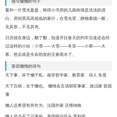
描写慵懒的句子
窗外一片雪光盈盈，映得小书房的几面粉墙是淡淡的清
白。房间里高高低低的家什，在雪光里，静物素描一般，
见其形，不见其色。
日历就在身边，翻了翻，知道开往春天的列车沿途还会经
过这样的小站：小雪——大雪——冬至——小寒——大
寒。然后就是生命勃发的立春雨水了。
形容懒惰的诗句
天下事，坏于懒于私。南宋哲学家、教育家、诗人 朱熹
天下百病，生于懒也。 懒惰名言清朝军事家、政治家 曾国
藩
懒人总希望有所作为。法国作家 沃维纳格
懒人是当不了记者的。美国报业巨头 普利策