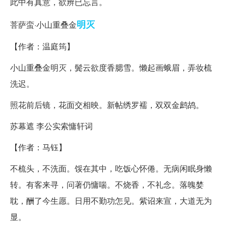
此中有真意，欲辨已忘言。
明灭
菩萨蛮·小山重叠金
【作者：温庭筠】
小山重叠金明灭，鬓云欲度香腮雪。懒起画蛾眉，弄妆梳
洗迟。
照花前后镜，花面交相映。新帖绣罗襦，双双金鹧鸪。
苏幕遮 李公实索慵轩词
【作者：马钰】
不梳头，不洗面。馁在其中，吃饭心怀倦。无病闲眠身懒
转。有客来寻，问著仍慵喘。不烧香，不礼念。落魄婪
耽，酬了今生愿。日用不勤功怎见。紫诏来宣，大道无为
显。