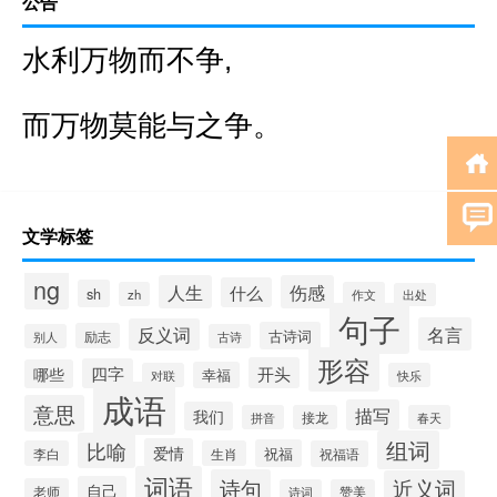
公告
水利万物而不争,
而万物莫能与之争。
文学标签
ng
人生
伤感
什么
sh
zh
作文
出处
句子
名言
反义词
古诗词
励志
别人
古诗
形容
开头
四字
哪些
幸福
对联
快乐
成语
意思
描写
我们
拼音
接龙
春天
组词
比喻
爱情
祝福
李白
生肖
祝福语
词语
诗句
近义词
自己
老师
诗词
赞美