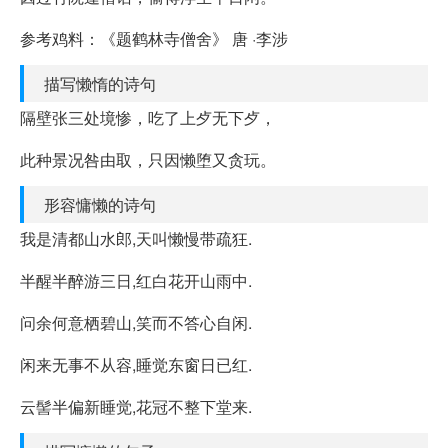
参考鸡料：《题鹤林寺僧舍》 唐 ·李涉
描写懒惰的诗句
隔壁张三处境惨，吃了上歺无下歺，
此种景况咎由取，只因懒堕又贪玩。
形容慵懒的诗句
我是清都山水郎,天叫懒慢带疏狂.
半醒半醉游三日,红白花开山雨中.
问余何意栖碧山,笑而不答心自闲.
闲来无事不从容,睡觉东窗日已红.
云髻半偏新睡觉,花冠不整下堂来.