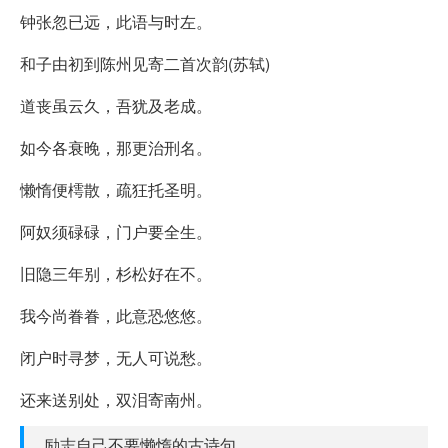
钟张忽已远，此语与时左。
和子由初到陈州见寄二首次韵(苏轼)
道丧虽云久，吾犹及老成。
如今各衰晚，那更治刑名。
懒惰便樗散，疏狂托圣明。
阿奴须碌碌，门户要全生。
旧隐三年别，杉松好在不。
我今尚眷眷，此意恐悠悠。
闭户时寻梦，无人可说愁。
还来送别处，双泪寄南州。
励志自己不要懒惰的古诗句