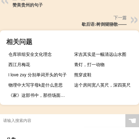
赞美贵州的句子
下一篇
歇后语:树倒猢狲散——
相关问题
仓库班组安全文化理念
宋吉其实是一幅清远山水图
西江月梅花
青灯，打一动物
i love zxy 分别单词开头的句子
熊穿皮鞋
物理中大写字母k是什么意思
这个房间宽八英尺，深四英尺
《家》这部书中，那些场面或人物的描写
☚