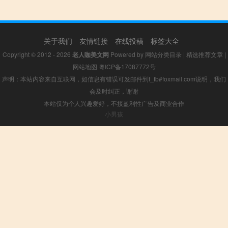
关于我们
友情链接
在线投稿
标签大全
Copyright © 2012 - 2026
老人咖美文网
Powered by
网站分类目录
|
精选推荐文章
|
网站地图
粤ICP备17087772号
声明：本站内容来自互联网，如信息有错误可发邮件到f_fb#foxmail.com说明，我们
会及时纠正，谢谢
本站仅为个人兴趣爱好，不接盈利性广告及商业合作
小男孩