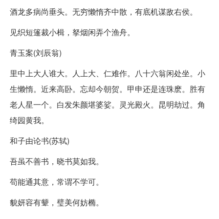
酒龙多病尚垂头。无穷懒惰齐中散，有底机谋敌右侯。
见织短篷裁小楫，拏烟闲弄个渔舟。
青玉案(刘辰翁)
里中上大人谁大。人上大、仁难作。八十六翁闲处坐。小
生懒惰。近来高卧。忘却今朝贺。甲申还是连珠麽。胜有
老人星一个。白发朱颜堪婆娑。灵光殿火。昆明劫过。角
绮园黄我。
和子由论书(苏轼)
吾虽不善书，晓书莫如我。
苟能通其意，常谓不学可。
貌妍容有颦，璧美何妨椭。