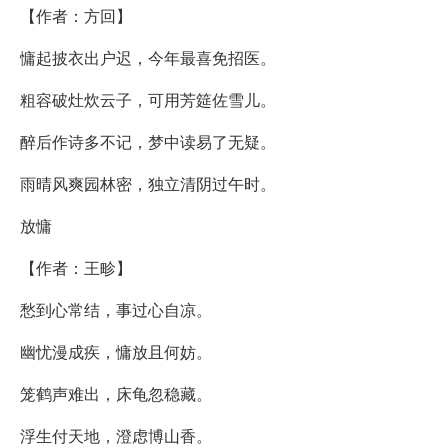
【作者：方回】
慵起披衣出户迟，今年最喜免招医。
粗容破灶炊云子，可用芳筵佐雪儿。
醉后作诗多不记，梦中读易了无疑。
雨晴风爽园林密，独立清阴过午时。
放慵
【作者：王畛】
愁到心常结，事过心自凉。
幽忧漫成疾，慵放且何妨。
笼鹤声难出，床龟忽稳藏。
浮生付天地，澄虑博山香。