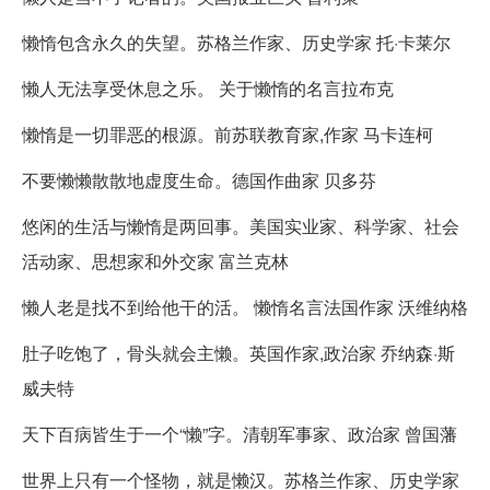
懒惰包含永久的失望。苏格兰作家、历史学家 托·卡莱尔
懒人无法享受休息之乐。 关于懒惰的名言拉布克
懒惰是一切罪恶的根源。前苏联教育家,作家 马卡连柯
不要懒懒散散地虚度生命。德国作曲家 贝多芬
悠闲的生活与懒惰是两回事。美国实业家、科学家、社会
活动家、思想家和外交家 富兰克林
懒人老是找不到给他干的活。 懒惰名言法国作家 沃维纳格
肚子吃饱了，骨头就会主懒。英国作家,政治家 乔纳森·斯
威夫特
天下百病皆生于一个“懒”字。清朝军事家、政治家 曾国藩
世界上只有一个怪物，就是懒汉。苏格兰作家、历史学家