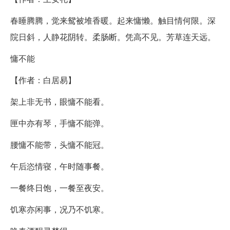
春睡腾腾，觉来鸳被堆香暖。起来慵懒。触目情何限。深
院日斜，人静花阴转。柔肠断。凭高不见。芳草连天远。
慵不能
【作者：白居易】
架上非无书，眼慵不能看。
匣中亦有琴，手慵不能弹。
腰慵不能带，头慵不能冠。
午后恣情寝，午时随事餐。
一餐终日饱，一餐至夜安。
饥寒亦闲事，况乃不饥寒。