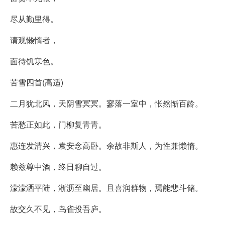
尽从勤里得。
请观懒惰者，
面待饥寒色。
苦雪四首(高适)
二月犹北风，天阴雪冥冥。寥落一室中，怅然惭百龄。
苦愁正如此，门柳复青青。
惠连发清兴，袁安念高卧。余故非斯人，为性兼懒惰。
赖兹尊中酒，终日聊自过。
濛濛洒平陆，淅沥至幽居。且喜润群物，焉能悲斗储。
故交久不见，鸟雀投吾庐。