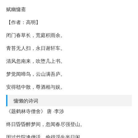
赋幽慵斋
【作者：高明】
闭门春草长，荒庭积雨余。
青苔无人扫，永日谢轩车。
清风忽南来，吹堕几上书。
梦觉闻啼鸟，云山满吾庐。
安得嵇中散，尊酒相与娱。
慵懒的诗词
《题鹤林寺僧舍》 唐 ·李涉
终日昏昏醉梦间，忽闻春尽强登山。
因过竹院逢僧话，偷得浮生半日闲。