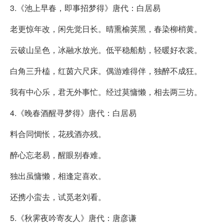
3.《池上早春，即事招梦得》唐代：白居易
老更惊年改，闲先觉日长。晴熏榆荚黑，春染柳梢黄。
云破山呈色，冰融水放光。低平稳船舫，轻暖好衣裳。
白角三升榼，红茵六尺床。偶游难得伴，独醉不成狂。
我有中心乐，君无外事忙。经过莫慵懒，相去两三坊。
4.《晚春酒醒寻梦得》唐代：白居易
料合同惆怅，花残酒亦残。
醉心忘老易，醒眼别春难。
独出虽慵懒，相逢定喜欢。
还携小蛮去，试觅老刘看。
5.《秋霁夜吟寄友人》唐代：唐彦谦